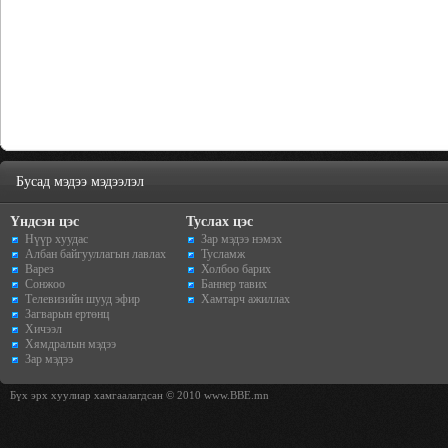
Бусад мэдээ мэдээлэл
Үндсэн цэс
Туслах цэс
Нүүр хуудас
Зар мэдээ нэмэх
Албан байгууллагын лавлах
Тусламж
Варез
Холбоо барих
Сонжоо
Баннер тавих
Телевизийн шууд эфир
Хамтарч ажиллах
Загварын ертөнц
Хичээл
Хямдралын мэдээ
Зар мэдээ
Бүх эрх хуулиар хамгаалагдсан © 2010 www.BBE.mn