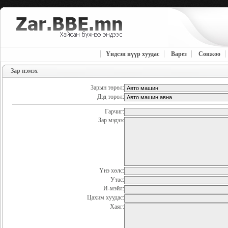
Үндсэн нүүр хуудас
Варез
Сонжоо
Зар нэмэх
Зарын төрөл:
Дэд төрөл:
Гарчиг:
Зар мэдээ:
Үнэ хөлс:
Утас:
И-мэйл:
Цахим хуудас:
Хаяг: