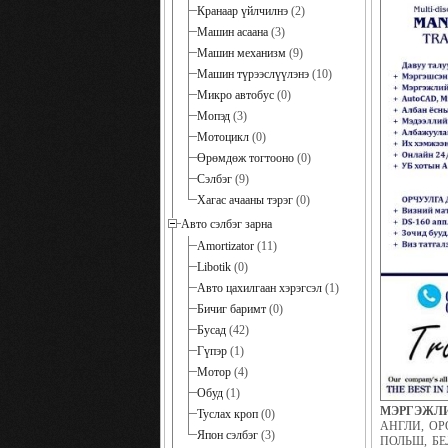
Кранаар үйлчилнэ
(2)
Машин асаана
(3)
Машин механизм
(9)
Машин түрээслүүлэнэ
(10)
Микро автобус
(0)
Мопэд
(3)
Мотоцикл
(0)
Өрөмдөж тогтооно
(0)
Сэлбэг
(9)
Хагас ачааны тэрэг
(0)
Авто сэлбэг зарна
Amortizator
(11)
Libotik
(0)
Авто цахилгаан хэрэгсэл
(1)
Бичиг баримт
(0)
Бусад
(42)
Гүпэр
(1)
Мотор
(4)
Обуд
(1)
МЭРГЭЖЛИ
Туслах кроп
(0)
АНГЛИ, ОР
Япон сэлбэг
(3)
ПОЛЬШ, БЕЛЬ