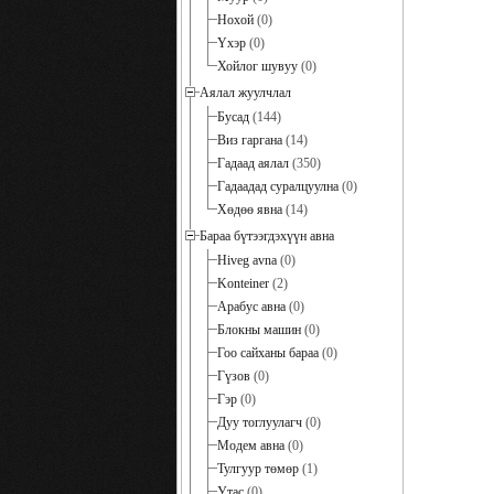
Нохой
(0)
Үхэр
(0)
Хойлог шувуу
(0)
Аялал жуулчлал
Бусад
(144)
Виз гаргана
(14)
Гадаад аялал
(350)
Гадаадад суралцуулна
(0)
Хөдөө явна
(14)
Бараа бүтээгдэхүүн авна
Hiveg avna
(0)
Konteiner
(2)
Арабус авна
(0)
Блокны машин
(0)
Гоо сайханы бараа
(0)
Гүзов
(0)
Гэр
(0)
Дуу тоглуулагч
(0)
Модем авна
(0)
Тулгуур төмөр
(1)
Утас
(0)