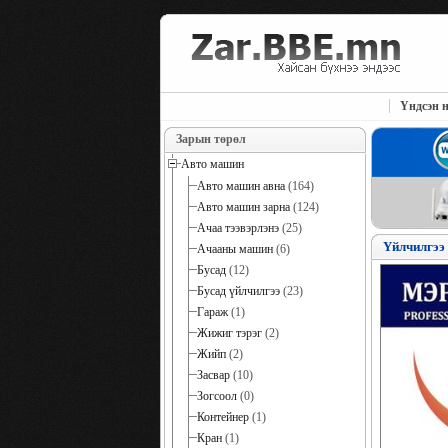
Үндсэн н
Зарын төрөл
Авто машин
Авто машин авна
(164)
Авто машин зарна
(124)
Ачаа тээвэрлэнэ
(25)
Үйлчилгээ
Ачааны машин
(6)
Бусад
(12)
Бусад үйлчилгээ
(23)
Гараж
(1)
Жижиг тэрэг
(2)
Жийп
(2)
Засвар
(10)
Зогсоол
(0)
Контейнер
(1)
Кран
(1)