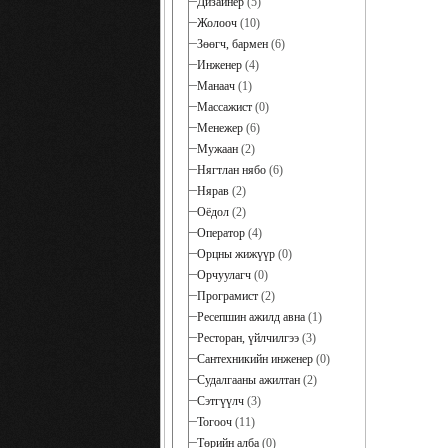
Дизайнер
(5)
Жолооч
(10)
Зөөгч, бармен
(6)
Инженер
(4)
Манаач
(1)
Массажист
(0)
Менежер
(6)
Мужаан
(2)
Нягтлан нябо
(6)
Нярав
(2)
Оёдол
(2)
Оператор
(4)
Орцны жижүүр
(0)
Орчуулагч
(0)
Програмист
(2)
Ресепшин ажилд авна
(1)
Ресторан, үйлчилгээ
(3)
Сантехникийн инженер
(0)
Судалгааны ажилтан
(2)
Сэтгүүлч
(3)
Тогооч
(11)
Төрийн алба
(0)