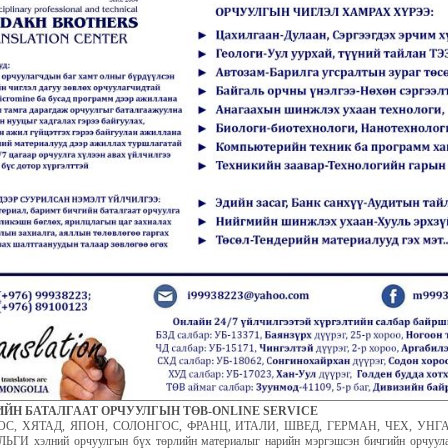
ЙН БАТАЛГААТ ОРЧУУЛГЫН ТӨВ-ONLINE SERVICE
ОС, ХЯТАД, ЯПОН, СОЛОНГОС, ФРАНЦ, ИТАЛИ, ШВЕД, ГЕРМАН, ЧЕХ, УНГ
ГИ хэлний орчуулгын бүх төрлийн материалыг нарийн мэргэшсэн бичгийн орчуула