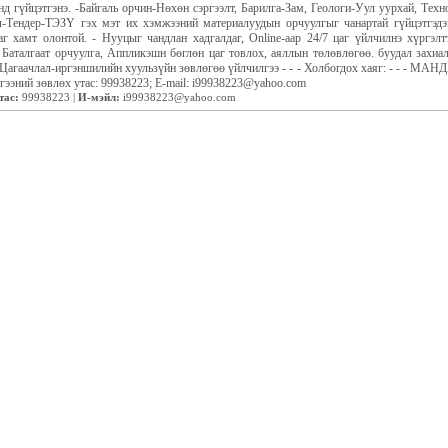
д гүйцэтгэнэ. -Байгаль орчин-Нөхөн сэргээлт, Барилга-Зам, Геологи-Уул уурхай, Тех
өл-Тендер-ТЭЗҮ гэх мэт их хэмжээний материалуудын орчуулгыг чанартай гүйцэтгэдэ
г хамт олонтой. - Нууцыг чандлан хадгалдаг, Online-аар 24/7 цаг үйлчилнэ хүргэлт
 Баталгаат орчуулга, Аппликэшн бөглөн цаг товлох, аяллын төлөвлөгөө. буудал захиа
 Цагаачлал-иргэншилийн хуульзүйн зөвлөгөө үйлчилгээ - - - Холбогдох хаяг: - - - М
эний зөвлөх утас: 99938223; E-mail: i99938223@yahoo.com
тас:
99938223 |
И-мэйл:
i99938223@yahoo.com