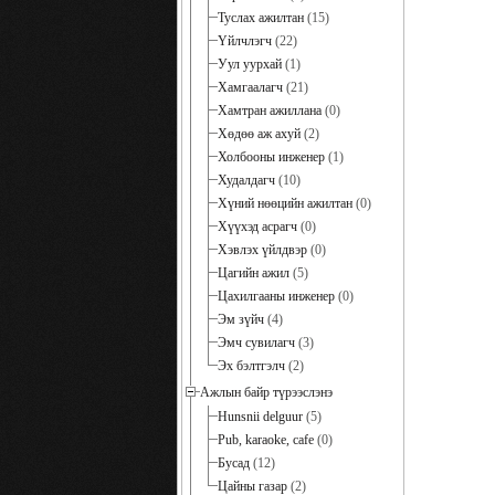
Туслах ажилтан
(15)
Үйлчлэгч
(22)
Уул уурхай
(1)
Хамгаалагч
(21)
Хамтран ажиллана
(0)
Хөдөө аж ахуй
(2)
Холбооны инженер
(1)
Худалдагч
(10)
Хүний нөөцийн ажилтан
(0)
Хүүхэд асрагч
(0)
Хэвлэх үйлдвэр
(0)
Цагийн ажил
(5)
Цахилгааны инженер
(0)
Эм зүйч
(4)
Эмч сувилагч
(3)
Эх бэлтгэлч
(2)
Ажлын байр түрээслэнэ
Hunsnii delguur
(5)
Pub, karaoke, cafe
(0)
Бусад
(12)
Цайны газар
(2)