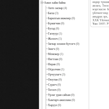
өндөр түвшин
Ажил хайж байна
авлага, Төс
Авто засвар
(4)
мэргэшсэн ба
үйлчилгээнд:
Багш
(3)
амьдрах эрх,
Барилгын инженер
(0)
ХХК Үйлчилгэ
Бүжигчин
(0)
Үнэ:
500₮ |
У
Бусад
(6)
Гагнуур
(1)
Жолооч
(1)
Загвар зохион бүтээгч
(0)
Зөөгч
(0)
Менежер
(1)
Нягтлан
(0)
Нярав
(0)
Оёдолчин
(1)
Орчуулагч
(3)
Оюутан
(0)
Сурагч
(0)
Тогооч
(0)
Урлаг уран сайхан
(0)
Хамтарч ажиллана
(0)
Харуул
(0)