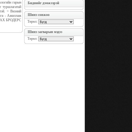
нологийн гарын
Биднийг дэмжээрэй
г туршлагатай
тэй. > Визний
Шинэ сонжоо
лга - Ажиллаж
АНДАХ БРОДЕРС
Төрөл:
Шинэ загварын мэдээ
Төрөл: