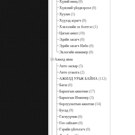
Хүний нөөц
(0)
Хүнсний үйлдвэрлэл
(0)
Хуульч
(1)
Хүүхэд асрагч
(0)
Хэвлэлийн эх бэлтгэл
(1)
Цагын ажил
(10)
Эдийн засагч
(0)
Эдийн засагч Нябо
(0)
Эклогийн инжинер
(0)
Ажилд авна
Авто засвар
(5)
Авто угаалга
(2)
АЖИЛД УРЬЖ БАЙНА
(112)
Багш
(6)
Барилгын ажилчин
(17)
Барилгын Инженер
(3)
борлуулалтын ажилтан
(14)
Бусад
(9)
Гагнуурчин
(6)
Гоо сайханч
(0)
Гэрийн үйлчлэгч
(0)