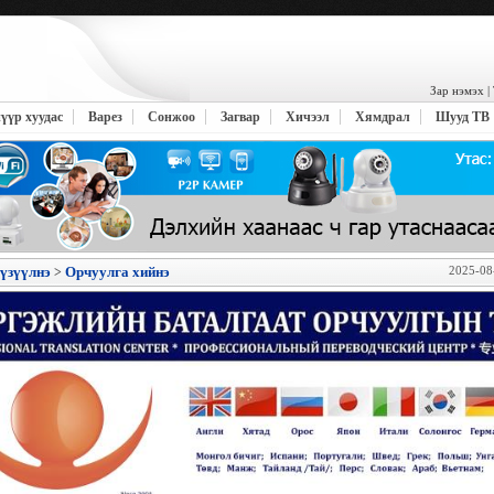
Зар нэмэх
|
үүр хуудас
Варез
Сонжоо
Загвар
Хичээл
Хямдрал
Шууд ТВ
 үзүүлнэ
Орчуулга хийнэ
2025-08
>