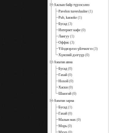
Ажлын байр түрээсэлнэ
Pavelon tureesluulne
(1)
Pub, karaoke
(1)
Бусад
(3)
Интернет кафе
(0)
Лангуу
(1)
Оффис
(3)
Үйлдвэрлэл үйлчилгээ
(3)
Хүнсний дэлгүүр
(0)
Амьтан авна
Бусад
(0)
Гахай
(0)
Нохой
(0)
Хаски
(0)
Шаазгай
(0)
Амьтан зарна
Бусад
(1)
Гахай
(0)
Малын мах
(0)
Морь
(0)
Муур
(0)