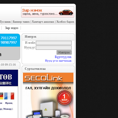
Тусламж
|
Баннер тавих
|
Хамтарч ажиллах
|
Холбоо барих
Зар мэдээ
Нэвтрэх
И-мэйл:
Нууц үг:
Бүртгүүлэх
Нууц үгээ матчихаж
-18 09:15:16
Сурталчилгаа