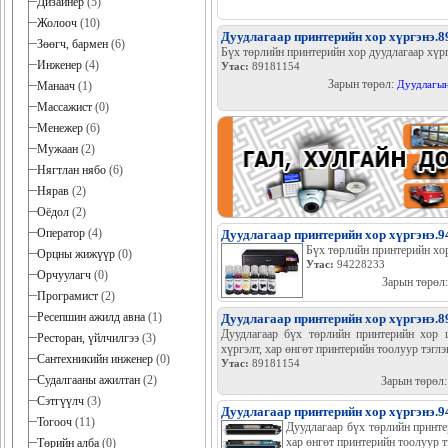
Дизайнер
(5)
Жолооч
(10)
Дуудлагаар принтерийн хор хүргэнэ.8
Зөөгч, бармен
(6)
Бүх төрлийн принтерийн хор дуудлагаар хүр
Инженер
(4)
Утас:
89181154
Зарын төрөл:
Дуудлагын
Манаач
(1)
Массажист
(0)
Менежер
(6)
Мужаан
(2)
Нягтлан нябо
(6)
Нярав
(2)
Оёдол
(2)
Оператор
(4)
Дуудлагаар принтерийн хор хүргэнэ.
Бүх төрлийн принтерийн хо
Орцны жижүүр
(0)
Утас:
94228233
Орчуулагч
(0)
Зарын төрөл
Програмист
(2)
Ресепшин ажилд авна
(1)
Дуудлагаар принтерийн хор хүргэнэ.8
Дуудлагаар бүх төрлийн принтерийн хор ц
Ресторан, үйлчилгээ
(3)
хүргэлт, хар өнгөт принтерийн тоолуур тэглэн
Сантехникийн инженер
(0)
Утас:
89181154
Судалгааны ажилтан
(2)
Зарын төрөл
Сэтгүүлч
(3)
Дуудлагаар принтерийн хор хүргэнэ.
Тогооч
(11)
Дуудлагаар бүх төрлийн принте
хар өнгөт принтерийн тоолуур тэ
Төрийн алба
(0)