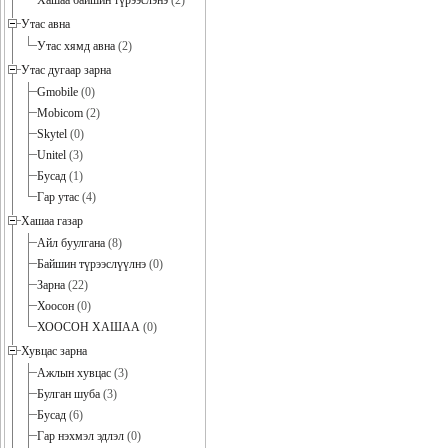
Хашаа байшин түрээслэнэ
(2)
Утас авна
Утас хямд авна
(2)
Утас дугаар зарна
Gmobile
(0)
Mobicom
(2)
Skytel
(0)
Unitel
(3)
Бусад
(1)
Гар утас
(4)
Хашаа газар
Айл буулгана
(8)
Байшин түрээслүүлнэ
(0)
Зарна
(22)
Хоосон
(0)
ХООСОН ХАШАА
(0)
Хувцас зарна
Ажлын хувцас
(3)
Булган шуба
(3)
Бусад
(6)
Гар нэхмэл эдлэл
(0)