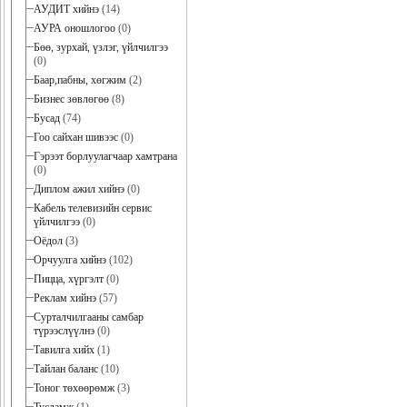
АУДИТ хийнэ
(14)
АУРА оношлогоо
(0)
Бөө, зурхай, үзлэг, үйлчилгээ
(0)
Баар,пабны, хөгжим
(2)
Бизнес зөвлөгөө
(8)
Бусад
(74)
Гоо сайхан шивээс
(0)
Гэрээт борлуулагчаар хамтрана
(0)
Диплом ажил хийнэ
(0)
Кабель телевизийн сервис
үйлчилгээ
(0)
Оёдол
(3)
Орчуулга хийнэ
(102)
Пицца, хүргэлт
(0)
Реклам хийнэ
(57)
Сурталчилгааны самбар
түрээслүүлнэ
(0)
Тавилга хийх
(1)
Тайлан баланс
(10)
Тоног төхөөрөмж
(3)