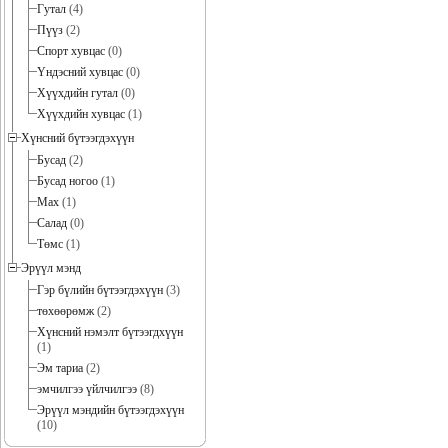
Гутал
(4)
Пүүз
(2)
Спорт хувцас
(0)
Үндэсний хувцас
(0)
Хүүхдийн гутал
(0)
Хүүхдийн хувцас
(1)
Хүнсний бүтээгдэхүүн
Бусад
(2)
Бусад ногоо
(1)
Мах
(1)
Салад
(0)
Төмс
(1)
Эрүүл мэнд
Гэр бүлийн бүтээгдэхүүн
(3)
төхөөрөмж
(2)
Хүнсний нэмэлт бүтээгдхүүн
(1)
Эм тариа
(2)
эмчилгээ үйлчилгээ
(8)
Эрүүл мэндийн бүтээгдэхүүн
(10)