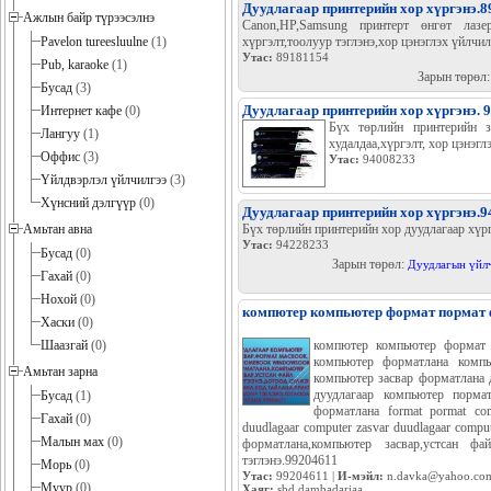
Дуудлагаар принтерийн хор хүргэнэ.8
Ажлын байр түрээсэлнэ
Canon,HP,Samsung принтерт өнгөт лазер
хүргэлт,тоолуур тэглэнэ,хор цэнэглэх үйлчи
Pavelon tureesluulne
(1)
Утас:
89181154
Pub, karaoke
(1)
Зарын төрөл
Бусад
(3)
Дуудлагаар принтерийн хор хүргэнэ. 
Интернет кафе
(0)
Бүх төрлийн принтерийн з
Лангуу
(1)
худалдаа,хүргэлт, хор цэнэгл
Оффис
(3)
Утас:
94008233
Үйлдвэрлэл үйлчилгээ
(3)
Хүнсний дэлгүүр
(0)
Дуудлагаар принтерийн хор хүргэнэ.
Бүх төрлийн принтерийн хор дуудлагаар хүр
Амьтан авна
Утас:
94228233
Бусад
(0)
Зарын төрөл:
Дуудлагын үйл
Гахай
(0)
Нохой
(0)
компютер компьютер формат пормат 
Хаски
(0)
компютер компьютер формат 
Шаазгай
(0)
компьютер форматлана компь
Амьтан зарна
компьютер засвар форматлана 
дуудлагаар компьютер порма
Бусад
(1)
форматлана format pormat com
Гахай
(0)
duudlagaar computer zasvar duudlagaar comp
Малын мах
(0)
форматлана,компьютер засвар,устсан фа
тэглэнэ.99204611
Морь
(0)
Утас:
99204611 |
И-мэйл:
n.davka@yahoo.co
Муур
(0)
Хаяг:
sbd dambadarjaa