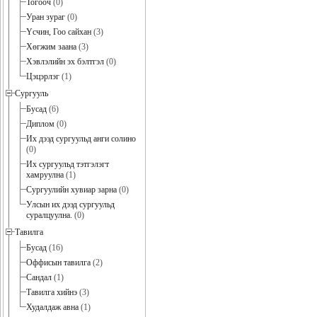
Тогооч
(0)
Уран зураг
(0)
Үсчин, Гоо сайхан
(3)
Хөгжим заана
(3)
Хэвлэлийн эх бэлтгэл
(0)
Цэцэрлэг
(1)
Сургууль
Бусад
(6)
Диплом
(0)
Их дээд сургуульд анги солино
(0)
Их сургуульд тэтгэлэгт
хамруулна
(1)
Сургуулийн хувиар зарна
(0)
Улсын их дээд сургуульд
суралцуулна.
(0)
Тавилга
Бусад
(16)
Оффисын тавилга
(2)
Сандал
(1)
Тавилга хийнэ
(3)
Худалдаж авна
(1)