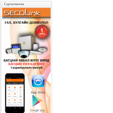
Сурталчилгаа