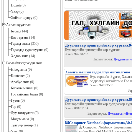
Нохой
(0)
Үхэр
(0)
Хойлог шувуу
(0)
Аялал жуулчлал
Бусад
(144)
Виз гаргана
(14)
Гадаад аялал
(350)
Дуудлагаар принтерийн хор хүргэнэ.
Бүх төрлийн принтерийн хор хүргэнэ.
Гадаадад суралцуулна
(0)
Утас:
94228233
Хөдөө явна
(14)
Зарын төрөл:
Дуудлагын ү
Бараа бүтээгдэхүүн авна
Hiveg avna
(0)
Хаалга машин эвдрэлгүй онгойлгоно
Konteiner
(2)
Бүх төрлийн Бүргэд Хаалг
эвдрэлгүй онгойлгоно Гол 
Арабус авна
(0)
Утас:
94893533
Блокны машин
(0)
За
Гоо сайханы бараа
(0)
Дуудлагаар принтерийн хор хүргэнэ.8
Гүзов
(0)
Бүх төрлийн принтерийн хор дуудлагаар хүрг
Гэр
(0)
Утас:
89181154
Дуу тоглуулагч
(0)
Зарын төрөл:
Дуудлагын үйлч
Модем авна
(0)
📀Computer Notebook форматлана,30.
Тулгуур төмөр
(1)
📀Computer Notebook форматлана,
Утас
(0)
хойно Park Od Mall B1 давхарт 52т