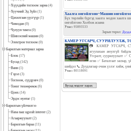
Хүүхдийн тоглоом зарна
(4)
Хуучний Эд Зүйл
(1)
Хаалга онгойлгоно~Машин онгойлго
Цахилгаан үүсгүүр
(1)
Бүх төрлийн бүргэд хаалга модон хаалга ш
онгойлгоно Холбож асаана
Чимодан
(0)
Утас:
95893533
Чулуун тамга
(0)
Зарын төрөл:
Дуудл
Шивээсний машин
(0)
КАМЕР УГСАРЧ, СУУРИЛУУЛЖ, 
Электрон тоглоом
(0)
📷 КАМЕР УГСАРЧ, СУ
Барилгын материал зарна
агуулахын аюулгүй байд
Блок
(17)
Угсралт, суурилуулалт ✅ 
өгнө ✅ Баталгаат засвар, 
Бусад
(142)
шийдэл 📞 Дуудлагаар очиж үзлэг хийж, үний
Ванн
(1)
Утас:
80118091
Гэрэл
(3)
Тоглоом, сүүдрэвч
(0)
Бусад мэдээг харах
Тоног төхөөрөмж
(6)
Цонх
(14)
Эрдэс нунтаг
(1)
Барилгын үйлчилгээ
Hana taaz ugsralt intereer
(2)
Агааржуулалт
(2)
Барилгын бараа
(11)
Барилгын засал
(11)