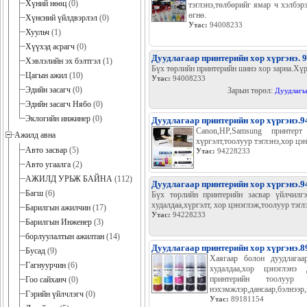
Хүний нөөц
(0)
тэглэнэ,төлбөрийг ямар ч хэлбэр
өгнө.
Хүнсний үйлдвэрлэл
(0)
Утас:
94008233
Хуульч
(1)
Хүүхэд асрагч
(0)
Дуудлагаар принтерийн хор хүргэнэ. 
Хэвлэлийн эх бэлтгэл
(1)
Бүх төрлийн принтерийн шинэ хор зарна.Хүр
Цагын ажил
(10)
Утас:
94008233
Эдийн засагч
(0)
Зарын төрөл:
Дуудлагы
Эдийн засагч Нябо
(0)
Эклогийн инжинер
(0)
Дуудлагаар принтерийн хор хүргэнэ.
Canon,HP,Samsung принтерт
Ажилд авна
хүргэлт,тоолуур тэглэнэ,хор цэ
Авто засвар
(5)
Утас:
94228233
Авто угаалга
(2)
АЖИЛД УРЬЖ БАЙНА
(112)
Дуудлагаар принтерийн хор хүргэнэ.
Багш
(6)
Бүх төрлийн принтерийн засвар үйлчилгэ
худалдаа,хүргэлт, хор цэнэглэж,тоолуур тэгл
Барилгын ажилчин
(17)
Утас:
94228233
Барилгын Инженер
(3)
борлуулалтын ажилтан
(14)
Дуудлагаар принтерийн хор хүргэнэ.8
Бусад
(9)
Хаягаар болон дуудлагаа
Гагнуурчин
(6)
худалдаа,хор цэнэглэнэ 
принтерийн тоолуур
Гоо сайханч
(0)
нэхэмжлэр,дансаар,бэлнээр,
Гэрийн үйлчлэгч
(0)
Утас:
89181154