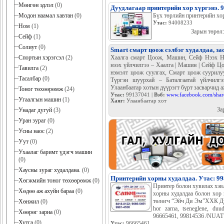
Мөнгөн эдлэл
(0)
Дуудлагаар принтерийн хор хүргэнэ. 
Бүх төрлийн принтерийн хор
Модон наамал хавтан
(0)
Утас:
94008233
Ном
(1)
Зарын төрөл
Сейф
(1)
Солиут
(0)
Smart смарт цоож сэлбэг худалдаа, за
Хаалга смарт Цоож, Машин, Сейф Нээх Н
Спортын хэрэгсэл
(2)
нээх үйлчилгээ – Хаалга | Машин | Сейф Цо
Тавилга
(2)
нэмэлт цоож суулгах, Смарт цоож суурилуул
Тасалбар
(0)
Түргэн шуурхай – Баталгаатай үйлчилг
Улаанбаатар хотын дүүрэгт бүрт засварчид 
Тоног төхөөрөмж
(24)
Утас:
99137041 |
Вэб:
www.facebook.com/shar
Угаалгын машин
(1)
Хаяг:
Улаанбаатар хот
За
Унадаг дугуй
(3)
Уран зураг
(0)
Усны наос
(2)
Уут
(0)
Ухаалаг баримт үдэгч машин
(0)
Хаусны зураг худалдана.
(0)
Принтерийн хорны худалдаа. Утас: 99
Хөгжмийн тоног төхөөрөмж
(0)
Принтер болон хувилах хэв
Хөдөө аж ахуйн бараа
(0)
хорны худалдаа болон хор 
төлөгч “Эйч Ди Эм”ХХК Дууд
Хөнжил
(0)
hor zarna, tseneglene, duu
Хөөрөг зарна
(0)
96665461, 99814536 /NUAT b
Хутга
(0)
Утас:
96665461