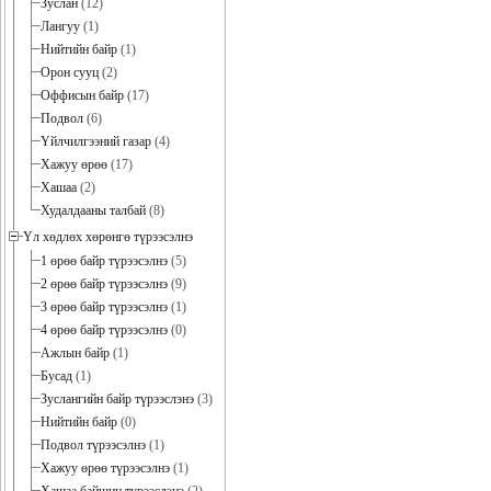
Зуслан
(12)
Лангуу
(1)
Нийтийн байр
(1)
Орон сууц
(2)
Оффисын байр
(17)
Подвол
(6)
Үйлчилгээний газар
(4)
Хажуу өрөө
(17)
Хашаа
(2)
Худалдааны талбай
(8)
Үл хөдлөх хөрөнгө түрээсэлнэ
1 өрөө байр түрээсэлнэ
(5)
2 өрөө байр түрээсэлнэ
(9)
3 өрөө байр түрээсэлнэ
(1)
4 өрөө байр түрээсэлнэ
(0)
Ажлын байр
(1)
Бусад
(1)
Зуслангийн байр түрээслэнэ
(3)
Нийтийн байр
(0)
Подвол түрээсэлнэ
(1)
Хажуу өрөө түрээсэлнэ
(1)