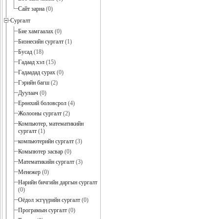
Сайт зарна
(0)
Сургалт
Бие хамгаалах
(0)
Бизнесийн сургалт
(1)
Бусад
(18)
Гадаад хэл
(15)
Гадаадад сурах
(0)
Гэрийн багш
(2)
Дуулаач
(0)
Ерөнхий боловсрол
(4)
Жолооны сургалт
(2)
Компьютер, математикийн
сургалт
(1)
компьютерийн сургалт
(3)
Комьпютер засвар
(0)
Математикийн сургалт
(3)
Менежер
(0)
Нарийн бичгийн даргын сургалт
(0)
Оёдол эсгүүрийн сургалт
(0)
Програмын сургалт
(0)