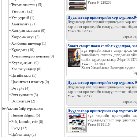
Утас:
94228233
Туслах ажилтан
(15)
Үйлчлэгч
(22)
Дуудлагаар принтерийн хор хүргэнэ.
Уул уурхай
(1)
Дуудлагаар бүх төрлийн принтерийн хор цэн
Хамгаалагч
(21)
хар өнгөт принтерийн тоолуур тэглэнэ. /барим
Хамтран ажиллана
(0)
Утас:
94008233
Зарын тө
Хөдөө аж ахуй
(2)
Холбооны инженер
(1)
Smart смарт цоож сэлбэг худалдаа, за
Худалдагч
(10)
Бүх төрлийн хаалга смарт цоож он
#онгойлгох суулгах дуудлагын үйл
Хүний нөөцийн ажилтан
(0)
сэлбэг худалдаа засвар 24цаг 99137
Хүүхэд асрагч
(0)
Утас:
99137041
Хаяг:
Улаанбаатар Баянзүрх дүүрэг
Хэвлэх үйлдвэр
(0)
За
Цагийн ажил
(5)
Цахилгааны инженер
(0)
Дуудлагаар принтерийн хор хүргэнэ. 
Дуудлагаар бүх төрлийн принтерийн хор цэн
Эм зүйч
(4)
хар өнгөт принтерийн тоолуур тэглэнэ. /барим
Эмч сувилагч
(3)
Утас:
94008233
Эх бэлтгэлч
(2)
Зарын тө
Ажлын байр түрээслэнэ
Дуудлагаар принтерийн хор хүргэнэ.8
Hunsnii delguur
(5)
Бүх төрлийн принтерийн зас
худалдаа,хүргэлт, хор цэнэглэж,
Pub, karaoke, cafe
(0)
Утас:
89181154
Бусад
(12)
Цайны газар
(2)