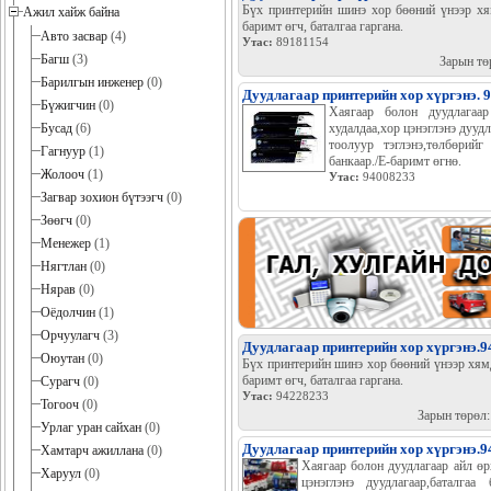
Бүх принтерийн шинэ хор бөөний үнээр хям
Ажил хайж байна
баримт өгч, баталгаа гаргана.
Авто засвар
(4)
Утас:
89181154
Багш
(3)
Зарын тө
Барилгын инженер
(0)
Дуудлагаар принтерийн хор хүргэнэ. 
Бүжигчин
(0)
Хаягаар болон дуудлагаар
Бусад
(6)
худалдаа,хор цэнэглэнэ дууд
тоолуур тэглэнэ,төлбөрийг
Гагнуур
(1)
банкаар./Е-баримт өгнө.
Жолооч
(1)
Утас:
94008233
Загвар зохион бүтээгч
(0)
Зөөгч
(0)
Менежер
(1)
Нягтлан
(0)
Нярав
(0)
Оёдолчин
(1)
Орчуулагч
(3)
Дуудлагаар принтерийн хор хүргэнэ.
Оюутан
(0)
Бүх принтерийн шинэ хор бөөний үнээр хямд
баримт өгч, баталгаа гаргана.
Сурагч
(0)
Утас:
94228233
Тогооч
(0)
Зарын төрөл
Урлаг уран сайхан
(0)
Дуудлагаар принтерийн хор хүргэнэ.
Хамтарч ажиллана
(0)
Хаягаар болон дуудлагаар айл өр
Харуул
(0)
цэнэглэнэ дуудлагаар,баталгаа