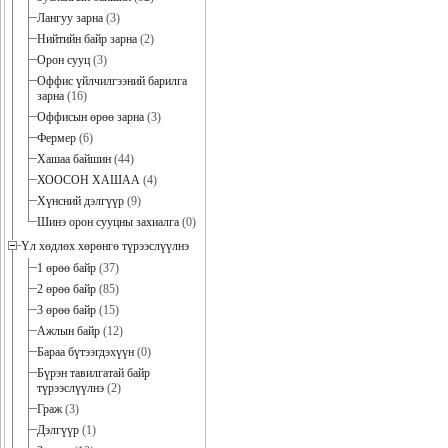
Лангуу зарна
(3)
Нийтийн байр зарна
(2)
Орон сууц
(3)
Оффис үйлчилгээний барилга
зарна
(16)
Оффисын өрөө зарна
(3)
Фермер
(6)
Хашаа байшин
(44)
ХООСОН ХАШАА
(4)
Хүнсний дэлгүүр
(9)
Шинэ орон сууцны захиалга
(0)
Үл хөдлөх хөрөнгө түрээслүүлнэ
1 өрөө байр
(37)
2 өрөө байр
(85)
3 өрөө байр
(15)
Ажлын байр
(12)
Бараа бүтээгдэхүүн
(0)
Бүрэн тавилгатай байр
түрээслүүлнэ
(2)
Граж
(3)
Дэлгүүр
(1)