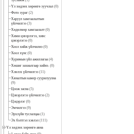
Тусламж
(1)
Үл хөдлөх хөрөнгө зуучлал
(0)
Фото зураг
(2)
Харуул хамгаалалтын
үйлчилгээ
(3)
Хөдөлмөр хамгаалалт
(0)
Хими цэвэрлэгээ, хивс
цэвэрлэгээ
(0)
Хоол хийж үйлчилнэ
(0)
Хоол хүнс
(0)
Хуримын үйл ажиллагаа
(4)
Хөшиг захиалгаар хийнэ.
(0)
Хэвлэх үйлчилгээ
(11)
Хяналтын камер суурилуулна
(9)
Цоож засна
(5)
Цэвэрлэгээ үйлчилгээ
(2)
Цэцэрлэг
(0)
Эмчилгээ
(9)
Эрхзүйн туслалцаа
(1)
Эх бэлтгэл хэвлэл
(111)
Үл хөдлөх хөрөнгө авна