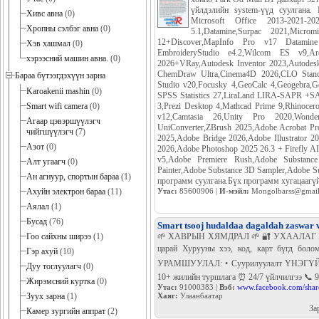
үйлдэлийн system-үүд суулгана.
Хивс авна
(0)
Microsoft Office 2013-2021-
Хропны сэлбэг авна
(0)
5.1,Datamine,Surpac 2021,Micr
12+Discover,MapInfo Pro v17 Datamin
Хэв хашмал
(0)
EmbroideryStudio e4.2,Wilcom ES v9
хэрээсний машин авна.
(0)
2026+VRay,Autodesk Inventor 2023,Autodesk
ChemDraw Ultra,Cinema4D 2026,CLO Standal
Бараа бүтээгдэхүүн зарна
Studio v20,Focusky 4,GeoCalc 4,Geogebra
Karoakenii mashin
(0)
SPSS Statistics 27,LiraLand LIRA-SAPR +SAP
3,Prezi Desktop 4,Mathcad Prime 9,Rhinoce
Smart wifi camera
(0)
v12,Camtasia 26,Unity Pro 2020,Wonder
Агаар цэвэршүүлэгч
UniConverter,ZBrush 2025,Adobe Acrobat Pr
чийгшүүлэгч
(7)
2025,Adobe Bridge 2026,Adobe Illustrator 
Азот
(0)
2026,Adobe Photoshop 2025 26.3 + Firefly A
v5,Adobe Premiere Rush,Adobe Substanc
Алт угаагч
(0)
Painter,Adobe Substance 3D Sampler,Adobe S
Ан агнуур, спортын бараа
(1)
программ суулгана.Бүх программ хугацаагүй
Утас:
85600906 |
И-мэйл:
Mongolbarss@gmai
Ахуйн электрон бараа
(11)
Аялал
(1)
Бусад
(76)
Smart tsooj hudaldaa dagaldah zaswar v
🌱 ХАВРЫН ХЯМДРАЛ 🌱 🔐 УХААЛАГ ЦООЖ
Гоо сайхны ширээ
(1)
царай Хурууны хээ, код, карт бүгд бол
Гэр ахуй
(10)
УРАМШУУЛАЛ: • Суурилуулалт ҮНЭГҮЙ • Н
Дуу тоглуулагч
(0)
10+ жилийн туршлага ⏰ 24/7 үйлчилгээ 📞 9
Жирэмсний куртка
(0)
Утас:
91000383 |
Вэб:
www.facebook.com/sha
Хаяг:
Улаанбаатар
Зуух зарна
(1)
За
Камер зургийн аппрат
(2)