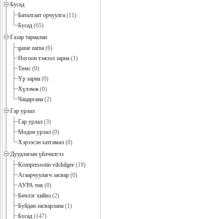
Бусад
Баталгаат орчуулга
(11)
Бусад
(65)
Газар тариалан
gazar zarna
(6)
Ногоон тэжээл зарна
(1)
Төмс
(0)
Үр зарна
(0)
Хүлэмж
(0)
Чацаргана
(2)
Гар урлал
Гар урлал
(3)
Модон урлал
(0)
Хэрээсэн хатгамал
(0)
Дуудлагын үйлчилгээ
Kompressoiin vilchilgee
(19)
Агаарчуулагч засвар
(0)
АУРА төв
(0)
Бичлэг хийнэ
(2)
Буйдан засварлана
(1)
Бусад
(147)