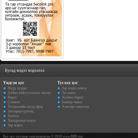
Бусад мэдээ мэдээлэл
Үндсэн цэс
Туслах цэс
Нүүр хуудас
Зар мэдээ нэмэх
Албан байгууллагын лавлах
Тусламж
Варез
Холбоо барих
Сонжоо
Баннер тавих
Телевизийн шууд эфир
Хамтарч ажиллах
Загварын ертөнц
Хичээл
Хямдралын мэдээ
Зар мэдээ
Бүх эрх хуулиар хамгаалагдсан © 2010 www.BBE.mn