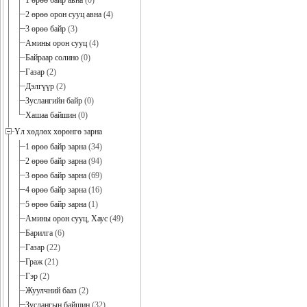
1 өрөө байр авна
(0)
2 өрөө орон сууц авна
(4)
3 өрөө байр
(3)
Амины орон сууц
(4)
Байраар солино
(0)
Газар
(2)
Дэлгүүр
(2)
Зуслангийн байр
(0)
Хашаа байшин
(0)
Үл хөдлөх хөрөнгө зарна
1 өрөө байр зарна
(34)
2 өрөө байр зарна
(94)
3 өрөө байр зарна
(69)
4 өрөө байр зарна
(16)
5 өрөө байр зарна
(1)
Амины орон сууц, Хаус
(49)
Барилга
(6)
Газар
(22)
Граж
(21)
Гэр
(2)
Жуулчний бааз
(2)
Зуслангын байшин
(32)