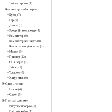
Тайлан гаргана
(1)
Компьютер, сэлбэг зарна
Бусад
(7)
Гар
(0)
Дэлгэц
(0)
Зөөврийн компьютер
(4)
Компьютер
(9)
Компьютерийн ширээ
(0)
Компютерын үйлчилгээ
(2)
Модем
(0)
Принтер
(12)
СПҮ зарна
(1)
Таблет
(1)
Тоглоом
(0)
Хатуу диск
(0)
Олсон, гээсэн
Гээсэн
(4)
Олсон
(0)
Програм хангамж
Вирусны програм
(5)
Вэб сайт хийнэ
(1)