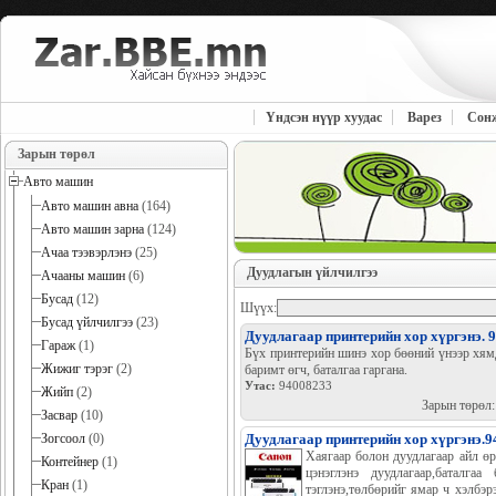
Үндсэн нүүр хуудас
Варез
Сон
Зарын төрөл
Авто машин
Авто машин авна
(164)
Авто машин зарна
(124)
Ачаа тээвэрлэнэ
(25)
Дуудлагын үйлчилгээ
Ачааны машин
(6)
Бусад
(12)
Шүүх:
Бусад үйлчилгээ
(23)
Дуудлагаар принтерийн хор хүргэнэ. 
Гараж
(1)
Бүх принтерийн шинэ хор бөөний үнээр хямд
Жижиг тэрэг
(2)
баримт өгч, баталгаа гаргана.
Утас:
94008233
Жийп
(2)
Зарын төрөл
Засвар
(10)
Зогсоол
(0)
Дуудлагаар принтерийн хор хүргэнэ.
Хаягаар болон дуудлагаар айл ө
Контейнер
(1)
цэнэглэнэ дуудлагаар,баталга
Кран
(1)
тэглэнэ,төлбөрийг ямар ч хэлбэр