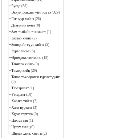
Бусад
(38)
Вакум цонхны үйлчилгээ
(329)
Гагнуур хийнэ
(28)
Дээврийн ажил
(0)
Зам талбайн тохижилт
(1)
Засвар хийнэ
(2)
Зөөврийн сууц хийнэ
(5)
Зураг төсөл
(6)
Өрөмдөж тогтооно
(18)
Тавилга хийнэ
(0)
Төмөр хийц
(29)
Тоног төхөөрөмж түрээслүүлнэ
(0)
Тээвэрлэлт
(1)
Угсаралт
(59)
Хаалга хийнэ
(7)
Хана нураана
(3)
Худаг гаргана
(0)
Цахилгаан
(1)
Чулуу хийц
(0)
Шилэн хана, хаалга
(2)