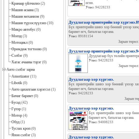
өгнө.
Кранаар үйлчилнэ
(2)
Утас:
94228233
Машин асаана
(3)
Машин механизм
(9)
Дуудлагаар принтерийн хор хүргэнэ.8
Машин түрээслүүлэнэ
(10)
Бүх принтерийн шинэ хор бөөний үнээр хямд
Микро автобус
(0)
баримт өгч, баталгаа гаргана.
Мопэд
(3)
Утас:
89181154
Зарын төрөл
Мотоцикл
(0)
Өрөмдөж тогтооно
(0)
Дуудлагаар принтерийн хор хүргэнэ.
Сэлбэг
(9)
Дуудлагаар бүх төлийн принтер
Утас:
94228233
Хагас ачааны тэрэг
(0)
Зарын төрөл
Авто сэлбэг зарна
Amortizator
(11)
Дуудлагаар хор хүргэнэ.
Libotik
(0)
Бүх принтерийн шинэ хор бөөний үнээр хям
баримт өгч, баталгаа гаргана.
Авто цахилгаан хэрэгсэл
(1)
Утас:
94228233
Бичиг баримт
(0)
Зарын тө
Бусад
(42)
Дуудлагаар хор хүргэнэ.
Гүпэр
(1)
Бүх принтерийн шинэ хор бөөн
Мотор
(4)
баримт өгч, баталгаа гаргана.
Обуд
(1)
Утас:
94008233
Туслах кроп
(0)
Япон сэлбэг
(3)
Дуудлагаар хор хүргэнэ.