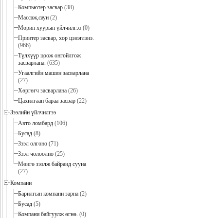
Компьютер засвар
(38)
Массаж,саун
(2)
Морин хуурын үйлчилгээ
(0)
Принтер засвар, хор цэнэглэнэ.
(966)
Түлхүүр цоож онгойлгож
засварлана.
(635)
Угаалгийн машин засварлана
(27)
Хөргөгч засварлана
(26)
Цахилгаан бараа засвар
(22)
Зээлийн үйлчилгээ
Авто ломбард
(106)
Бусад
(8)
Зээл олгоно
(71)
Зээл чөлөөлнө
(25)
Мөнгө зээлж байранд сууна
(27)
Компани
Барилгын компани зарна
(2)
Бусад
(5)
Компани байгуулж өгнө.
(0)