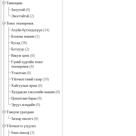
Танилцана
Залуутай
(0)
Эмэгтэйтэй
(2)
Тоног төхөөрөмж
Ахуйн бүтээгдэхүүн
(14)
Блокны машин
(1)
Бусад
(58)
Бутлуур
(2)
Вакум цонх
(0)
Гүний худгийн тоног
төхөөрөмж
(0)
Угаалгын
(0)
Үйлчилгээний газар
(10)
Хайгуулын өрөм
(0)
Хулдаасан хэвлэлийн машин
(0)
Цахилгаан бараа
(9)
Эрүүл мэндийн
(0)
Тэмцээн уралдаан
Загвар өмсөгч
(0)
Үйлчилгээ үзүүлнэ
Saun massaj
(3)