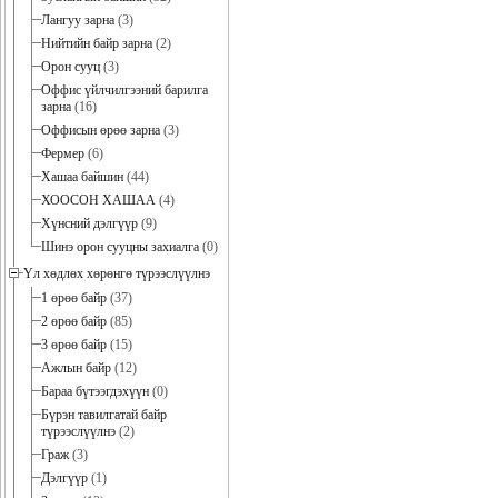
Лангуу зарна
(3)
Нийтийн байр зарна
(2)
Орон сууц
(3)
Оффис үйлчилгээний барилга
зарна
(16)
Оффисын өрөө зарна
(3)
Фермер
(6)
Хашаа байшин
(44)
ХООСОН ХАШАА
(4)
Хүнсний дэлгүүр
(9)
Шинэ орон сууцны захиалга
(0)
Үл хөдлөх хөрөнгө түрээслүүлнэ
1 өрөө байр
(37)
2 өрөө байр
(85)
3 өрөө байр
(15)
Ажлын байр
(12)
Бараа бүтээгдэхүүн
(0)
Бүрэн тавилгатай байр
түрээслүүлнэ
(2)
Граж
(3)
Дэлгүүр
(1)