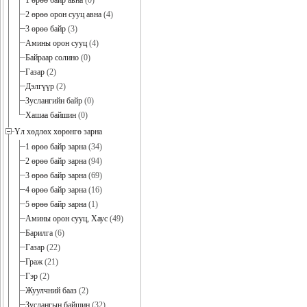
1 өрөө байр авна
(0)
2 өрөө орон сууц авна
(4)
3 өрөө байр
(3)
Амины орон сууц
(4)
Байраар солино
(0)
Газар
(2)
Дэлгүүр
(2)
Зуслангийн байр
(0)
Хашаа байшин
(0)
Үл хөдлөх хөрөнгө зарна
1 өрөө байр зарна
(34)
2 өрөө байр зарна
(94)
3 өрөө байр зарна
(69)
4 өрөө байр зарна
(16)
5 өрөө байр зарна
(1)
Амины орон сууц, Хаус
(49)
Барилга
(6)
Газар
(22)
Граж
(21)
Гэр
(2)
Жуулчний бааз
(2)
Зуслангын байшин
(32)