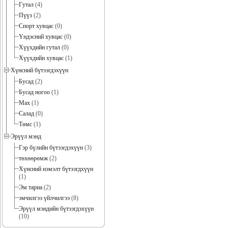
Гутал
(4)
Пүүз
(2)
Спорт хувцас
(0)
Үндэсний хувцас
(0)
Хүүхдийн гутал
(0)
Хүүхдийн хувцас
(1)
Хүнсний бүтээгдэхүүн
Бусад
(2)
Бусад ногоо
(1)
Мах
(1)
Салад
(0)
Төмс
(1)
Эрүүл мэнд
Гэр бүлийн бүтээгдэхүүн
(3)
төхөөрөмж
(2)
Хүнсний нэмэлт бүтээгдхүүн
(1)
Эм тариа
(2)
эмчилгээ үйлчилгээ
(8)
Эрүүл мэндийн бүтээгдэхүүн
(10)