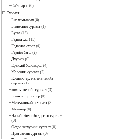
Сайт зарна
(0)
Сургалт
Бие хамгаалах
(0)
Бизнесийн сургалт
(1)
Бусад
(18)
Гадаад хэл
(15)
Гадаадад сурах
(0)
Гэрийн багш
(2)
Дуулаач
(0)
Ерөнхий боловсрол
(4)
Жолооны сургалт
(2)
Компьютер, математикийн
сургалт
(1)
компьютерийн сургалт
(3)
Комьпютер засвар
(0)
Математикийн сургалт
(3)
Менежер
(0)
Нарийн бичгийн даргын сургалт
(0)
Оёдол эсгүүрийн сургалт
(0)
Програмын сургалт
(0)