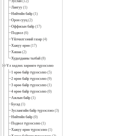
Зуслан
(12)
Лангуу
(1)
Нийтийн байр
(1)
Орон сууц
(2)
Оффисын байр
(17)
Подвол
(6)
Үйлчилгээний газар
(4)
Хажуу өрөө
(17)
Хашаа
(2)
Худалдааны талбай
(8)
Үл хөдлөх хөрөнгө түрээсэлнэ
1 өрөө байр түрээсэлнэ
(5)
2 өрөө байр түрээсэлнэ
(9)
3 өрөө байр түрээсэлнэ
(1)
4 өрөө байр түрээсэлнэ
(0)
Ажлын байр
(1)
Бусад
(1)
Зуслангийн байр түрээслэнэ
(3)
Нийтийн байр
(0)
Подвол түрээсэлнэ
(1)
Хажуу өрөө түрээсэлнэ
(1)