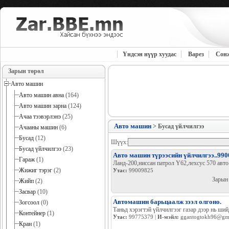
Үндсэн нүүр хуудас
Варез
Сон
Зарын төрөл
Авто машин
Авто машин авна
(164)
Авто машин зарна
(124)
Ачаа тээвэрлэнэ
(25)
Авто машин
> Бусад үйлчилгээ
Ачааны машин
(6)
Бусад
(12)
Шүүх:
Бусад үйлчилгээ
(23)
Авто машин түрээсийн үйлчилгээ..99
Гараж
(1)
Ланд-200,ниссан патрол Y62,лехсус 570 авт
Жижиг тэрэг
(2)
Утас:
99009825
Зарын
Жийп
(2)
Засвар
(10)
Автомашин барьцаалж зээл олгоно.
Зогсоол
(0)
Таньд хэрэгтэй үйлчилгээг газар дээр нь ший
Контейнер
(1)
Утас:
99775379 |
И-мэйл:
ggantogtokh96@gm
Кран
(1)