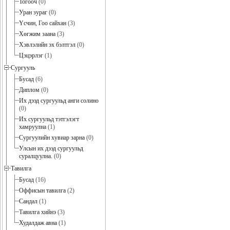
Тогооч
(0)
Уран зураг
(0)
Үсчин, Гоо сайхан
(3)
Хөгжим заана
(3)
Хэвлэлийн эх бэлтгэл
(0)
Цэцэрлэг
(1)
Сургууль
Бусад
(6)
Диплом
(0)
Их дээд сургуульд анги солино
(0)
Их сургуульд тэтгэлэгт
хамруулна
(1)
Сургуулийн хувиар зарна
(0)
Улсын их дээд сургуульд
суралцуулна.
(0)
Тавилга
Бусад
(16)
Оффисын тавилга
(2)
Сандал
(1)
Тавилга хийнэ
(3)
Худалдаж авна
(1)