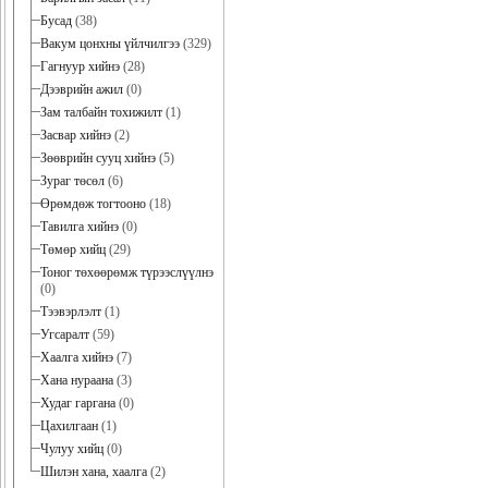
Бусад
(38)
Вакум цонхны үйлчилгээ
(329)
Гагнуур хийнэ
(28)
Дээврийн ажил
(0)
Зам талбайн тохижилт
(1)
Засвар хийнэ
(2)
Зөөврийн сууц хийнэ
(5)
Зураг төсөл
(6)
Өрөмдөж тогтооно
(18)
Тавилга хийнэ
(0)
Төмөр хийц
(29)
Тоног төхөөрөмж түрээслүүлнэ
(0)
Тээвэрлэлт
(1)
Угсаралт
(59)
Хаалга хийнэ
(7)
Хана нураана
(3)
Худаг гаргана
(0)
Цахилгаан
(1)
Чулуу хийц
(0)
Шилэн хана, хаалга
(2)