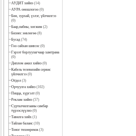
АУДИТ хийнэ
(14)
АУРА оношлогоо
(0)
Бөө, зурхай, үзлэг, үйлчилгээ
(0)
Баар,пабны, хөгжим
(2)
Бизнес зөвлөгөө
(8)
Бусад
(74)
Гоо сайхан шивээс
(0)
Гэрээт борлуулагчаар хамтрана
(0)
Диплом ажил хийнэ
(0)
Кабель телевизийн сервис
үйлчилгээ
(0)
Оёдол
(3)
Орчуулга хийнэ
(102)
Пицца, хүргэлт
(0)
Реклам хийнэ
(57)
Сурталчилгааны самбар
түрээслүүлнэ
(0)
Тавилга хийх
(1)
Тайлан баланс
(10)
Тоног төхөөрөмж
(3)