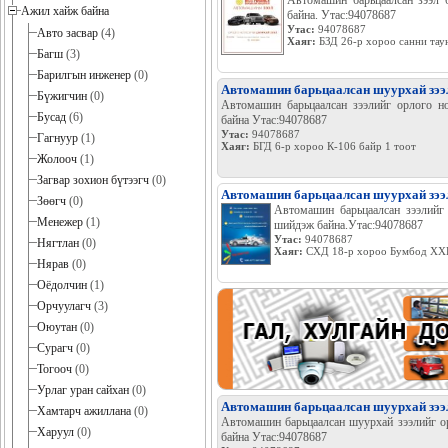
Автомашин барьцаалсан зээл 
Ажил хайж байна
байна. Утас:94078687
Утас:
94078687
Авто засвар
(4)
Хаяг:
БЗД 26-р хороо санни таун
Багш
(3)
Барилгын инженер
(0)
Автомашин барьцаалсан шуурхай зээ
Бүжигчин
(0)
Автомашин барьцаалсан зээлийг орлого н
Бусад
(6)
байна Утас:94078687
Утас:
94078687
Гагнуур
(1)
Хаяг:
БГД 6-р хороо К-106 байр 1 тоот
Жолооч
(1)
Загвар зохион бүтээгч
(0)
Автомашин барьцаалсан шуурхай зээ
Зөөгч
(0)
Автомашин барьцаалсан зээлийг
Менежер
(1)
шийдэж байна.Утас:94078687
Утас:
94078687
Нягтлан
(0)
Хаяг:
СХД 18-р хороо Бумбод ХХК
Нярав
(0)
Оёдолчин
(1)
Орчуулагч
(3)
Оюутан
(0)
Сурагч
(0)
Тогооч
(0)
Урлаг уран сайхан
(0)
Автомашин барьцаалсан шуурхай зээ
Хамтарч ажиллана
(0)
Автомашин барьцаалсан шуурхай зээлийг о
Харуул
(0)
байна Утас:94078687