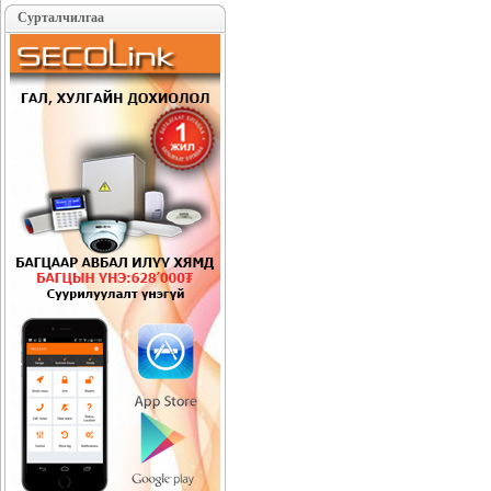
Сурталчилгаа