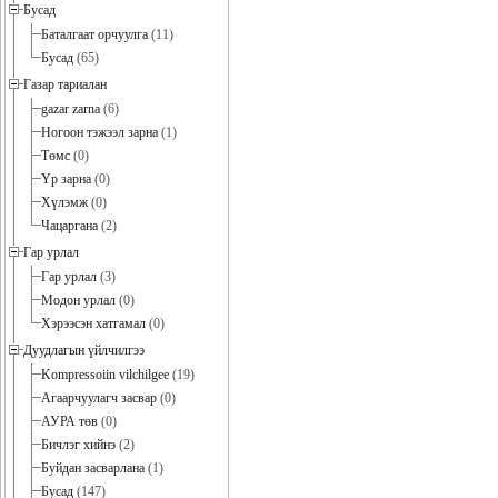
Бусад
Баталгаат орчуулга
(11)
Бусад
(65)
Газар тариалан
gazar zarna
(6)
Ногоон тэжээл зарна
(1)
Төмс
(0)
Үр зарна
(0)
Хүлэмж
(0)
Чацаргана
(2)
Гар урлал
Гар урлал
(3)
Модон урлал
(0)
Хэрээсэн хатгамал
(0)
Дуудлагын үйлчилгээ
Kompressoiin vilchilgee
(19)
Агаарчуулагч засвар
(0)
АУРА төв
(0)
Бичлэг хийнэ
(2)
Буйдан засварлана
(1)
Бусад
(147)