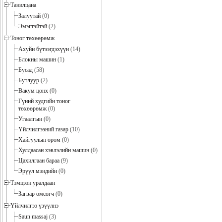
Танилцана
Залуутай
(0)
Эмэгтэйтэй
(2)
Тоног төхөөрөмж
Ахуйн бүтээгдэхүүн
(14)
Блокны машин
(1)
Бусад
(58)
Бутлуур
(2)
Вакум цонх
(0)
Гүний худгийн тоног
төхөөрөмж
(0)
Угаалгын
(0)
Үйлчилгээний газар
(10)
Хайгуулын өрөм
(0)
Хулдаасан хэвлэлийн машин
(0)
Цахилгаан бараа
(9)
Эрүүл мэндийн
(0)
Тэмцээн уралдаан
Загвар өмсөгч
(0)
Үйлчилгээ үзүүлнэ
Saun massaj
(3)