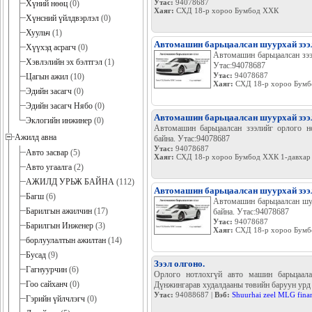
Утас:
94078687
Хүний нөөц
(0)
Хаяг:
СХД 18-р хороо Бумбод ХХК
Хүнсний үйлдвэрлэл
(0)
Хуульч
(1)
Автомашин барьцаалсан шуурхай зээ
Хүүхэд асрагч
(0)
Автомашин барьцаалсан зээ
Хэвлэлийн эх бэлтгэл
(1)
Утас:94078687
Утас:
94078687
Цагын ажил
(10)
Хаяг:
СХД 18-р хороо Бумбо
Эдийн засагч
(0)
Эдийн засагч Нябо
(0)
Автомашин барьцаалсан шуурхай зээ
Эклогийн инжинер
(0)
Автомашин барьцаалсан зээлийг орлого н
Ажилд авна
байна. Утас:94078687
Утас:
94078687
Авто засвар
(5)
Хаяг:
СХД 18-р хороо Бумбод ХХК 1-давхар 
Авто угаалга
(2)
АЖИЛД УРЬЖ БАЙНА
(112)
Автомашин барьцаалсан шуурхай зээ
Багш
(6)
Автомашин барьцаалсан шу
Барилгын ажилчин
(17)
байна. Утас:94078687
Утас:
94078687
Барилгын Инженер
(3)
Хаяг:
СХД 18-р хороо Бумбо
борлуулалтын ажилтан
(14)
Бусад
(9)
Зээл олгоно.
Гагнуурчин
(6)
Орлого нотлохгүй авто машин барьцаал
Гоо сайханч
(0)
Дүнжингарав худалдааны төвийн баруун урд С
Утас:
94088687 |
Вэб:
Shuurhai zeel MLG fina
Гэрийн үйлчлэгч
(0)