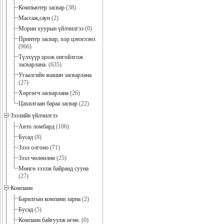
Компьютер засвар
(38)
Массаж,саун
(2)
Морин хуурын үйлчилгээ
(0)
Принтер засвар, хор цэнэглэнэ.
(966)
Түлхүүр цоож онгойлгож
засварлана.
(635)
Угаалгийн машин засварлана
(27)
Хөргөгч засварлана
(26)
Цахилгаан бараа засвар
(22)
Зээлийн үйлчилгээ
Авто ломбард
(106)
Бусад
(8)
Зээл олгоно
(71)
Зээл чөлөөлнө
(25)
Мөнгө зээлж байранд сууна
(27)
Компани
Барилгын компани зарна
(2)
Бусад
(5)
Компани байгуулж өгнө.
(0)