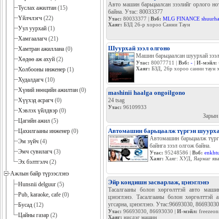
Авто машин барьцаалсан зээлийг орлого но
Туслах ажилтан
(15)
байна. Утас: 80033377
Үйлчлэгч
(22)
Утас:
80033377 |
Вэб:
MLG FINANCE shuurhai
Хаяг:
БЗД 26-р хороо Санни Таун
Уул уурхай
(1)
Хамгаалагч
(21)
Шуурхай зээл олгоно
Хамтран ажиллана
(0)
Машин барьцаалсан шуурхай зээл
Хөдөө аж ахуй
(2)
Утас:
80077711 |
Вэб:
-
|
И-мэйл:
Хаяг:
БЗД, 26р хороо санни таун 
Холбооны инженер
(1)
Худалдагч
(10)
Хүний нөөцийн ажилтан
(0)
mashinii haalga ongoilgono
Хүүхэд асрагч
(0)
24 tsag
Утас:
96109933
Хэвлэх үйлдвэр
(0)
Зарын
Цагийн ажил
(5)
Автомашин барьцаалж түргэн шуурхай
Цахилгааны инженер
(0)
Автомашин барьцаалж түргэ
Эм зүйч
(4)
байнга зээл олгож байна.
Эмч сувилагч
(3)
Утас:
95248586 |
Вэб:
enkht
Хаяг:
Хаяг: ХУД, Яармаг явах
Эх бэлтгэлч
(2)
Ажлын байр түрээслэнэ
Эйр кондишн засварлаж, цэнэглэнэ
Hunsnii delguur
(5)
Тасалгааны болон хөргөлттэй авто маши
Pub, karaoke, cafe
(0)
цэнэглэнэ. Тасалгааны болон хөргөлттэй
угсарна, цэнэглэнэ. Утас:96693030, 86693030
Бусад
(12)
Утас:
96693030, 86693030 |
И-мэйл:
freezeo
Цайны газар
(2)
Хаяг:
нисдэг машин