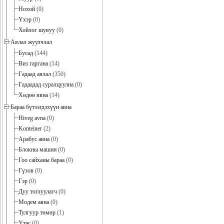
Нохой
(0)
Үхэр
(0)
Хойлог шувуу
(0)
Аялал жуулчлал
Бусад
(144)
Виз гаргана
(14)
Гадаад аялал
(350)
Гадаадад суралцуулна
(0)
Хөдөө явна
(14)
Бараа бүтээгдэхүүн авна
Hiveg avna
(0)
Konteiner
(2)
Арабус авна
(0)
Блокны машин
(0)
Гоо сайханы бараа
(0)
Гүзов
(0)
Гэр
(0)
Дуу тоглуулагч
(0)
Модем авна
(0)
Тулгуур төмөр
(1)
Утас
(0)