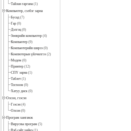
Тайлан гаргана
(1)
Компьютер, сэлбэг зарна
Бусад
(7)
Гар
(0)
Дэлгэц
(0)
Зөөврийн компьютер
(4)
Компьютер
(9)
Компьютерийн ширээ
(0)
Компютерын үйлчилгээ
(2)
Модем
(0)
Принтер
(12)
СПҮ зарна
(1)
Таблет
(1)
Тоглоом
(0)
Хатуу диск
(0)
Олсон, гээсэн
Гээсэн
(4)
Олсон
(0)
Програм хангамж
Вирусны програм
(5)
Вэб сайт хийнэ
(1)