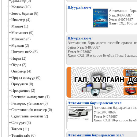
Дизайнер
(5)
Жолооч
(10)
Шуурхй зээл
Автомашин барьц
Зөөгч, бармен
(6)
Утас:94078687
Инженер
(4)
Утас:
94078687
Хаяг:
СХД 18-р хо
Манаач
(1)
Массажист
(0)
Шуурхй зээл
Менежер
(6)
Автомашин барьцаалсан зээлийг орлого н
Мужаан
(2)
байна Утас:94078687
Нягтлан нябо
(6)
Утас:
94078687
Хаяг:
СХД 18-р хороо Бумбод Плаза 1 давхар
Нярав
(2)
Оёдол
(2)
Оператор
(4)
Орцны жижүүр
(0)
Орчуулагч
(0)
Програмист
(2)
Ресепшин ажилд авна
(1)
Автомашин барьцаалсан зээл
Ресторан, үйлчилгээ
(3)
Автомашин барьцаалсан зээ
Сантехникийн инженер
(0)
Утас:94078687
Судалгааны ажилтан
(2)
Утас:
94078687
Хаяг:
СХД 18-р хороо Бумб
Сэтгүүлч
(3)
Тогооч
(11)
Автомашийн барьцаалсан зээл
Төрийн алба
(0)