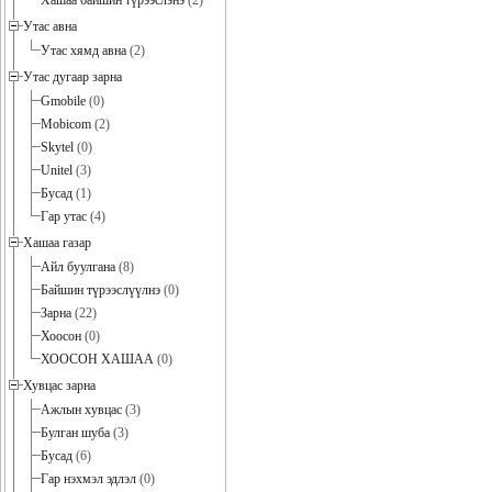
Хашаа байшин түрээслэнэ
(2)
Утас авна
Утас хямд авна
(2)
Утас дугаар зарна
Gmobile
(0)
Mobicom
(2)
Skytel
(0)
Unitel
(3)
Бусад
(1)
Гар утас
(4)
Хашаа газар
Айл буулгана
(8)
Байшин түрээслүүлнэ
(0)
Зарна
(22)
Хоосон
(0)
ХООСОН ХАШАА
(0)
Хувцас зарна
Ажлын хувцас
(3)
Булган шуба
(3)
Бусад
(6)
Гар нэхмэл эдлэл
(0)