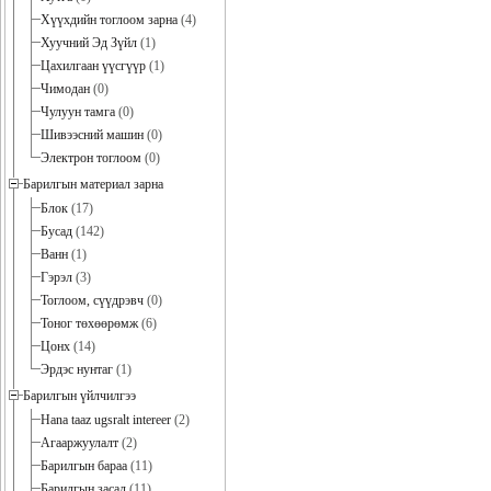
Хүүхдийн тоглоом зарна
(4)
Хуучний Эд Зүйл
(1)
Цахилгаан үүсгүүр
(1)
Чимодан
(0)
Чулуун тамга
(0)
Шивээсний машин
(0)
Электрон тоглоом
(0)
Барилгын материал зарна
Блок
(17)
Бусад
(142)
Ванн
(1)
Гэрэл
(3)
Тоглоом, сүүдрэвч
(0)
Тоног төхөөрөмж
(6)
Цонх
(14)
Эрдэс нунтаг
(1)
Барилгын үйлчилгээ
Hana taaz ugsralt intereer
(2)
Агааржуулалт
(2)
Барилгын бараа
(11)
Барилгын засал
(11)