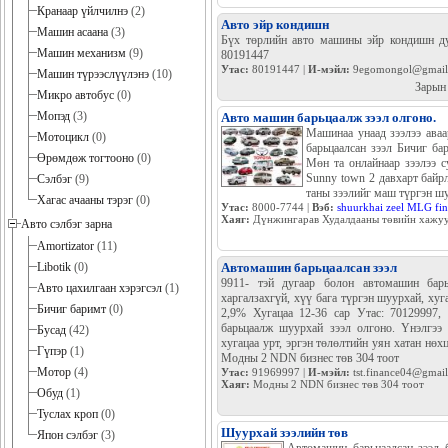
Кранаар үйлчилнэ
(2)
Авто эйр кондишн
Машин асаана
(3)
Бүх төрлийн авто машины эйр кондишн ду
Машин механизм
(9)
80191447
Утас:
80191447 |
И-мэйл:
9egomongol@gmail
Машин түрээслүүлэнэ
(10)
Зарын
Микро автобус
(0)
Мопэд
(3)
Авто машин барьцаалж зээл олгоно.
Машинаа унаад зээлээ ава
Мотоцикл
(0)
барьцаалсан зээл Бичиг ба
Өрөмдөж тогтооно
(0)
Мөн та онлайнаар зээлээ 
Sunny town 2 давхарт байр
Сэлбэг
(9)
таны зээлийг маш түргэн шу
Хагас ачааны тэрэг
(0)
Утас:
8000-7744 |
Вэб:
shuurkhai zeel MLG fi
Хаяг:
Дүнжингарав Худалдааны төвийн хажууд
Авто сэлбэг зарна
Amortizator
(11)
Libotik
(0)
Автомашин барьцаалсан зээл
9911- тэй дугаар болон автомашин бар
Авто цахилгаан хэрэгсэл
(1)
харгалзахгүй, хүү бага түргэн шуурхай, хуг
Бичиг баримт
(0)
2,9% Хугацаа 12-36 сар Утас: 70129997,
барьцаалж шуурхай зээл олгоно. Үнэлгээ 
Бусад
(42)
хугацаа урт, эргэн төлөлтийн уян хатан нөх
Гүпэр
(1)
Модны 2 NDN бизнес төв 304 тоот
Мотор
(4)
Утас:
91969997 |
И-мэйл:
tst.finance04@gmai
Хаяг:
Модны 2 NDN бизнес төв 304 тоот
Обуд
(1)
Туслах кроп
(0)
Шуурхай зээлийн төв
Япон сэлбэг
(3)