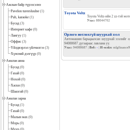
Ажлын байр түрээсэлнэ
Pavelon tureesluulne
(1)
Тoyota Voltz
Toyota Voltz-ийн 2 zz-тэй мо
Pub, karaoke
(1)
Утас:
88044702
Бусад
(3)
Интернет кафе
(0)
Орлого нотлохгүй шуурхай зээл
Лангуу
(1)
Автомашин барьцаалсан шуурхай зээлийг ор
Оффис
(3)
94088687 дугаараас лавлана уу.
Үйлдвэрлэл үйлчилгээ
(3)
Утас:
94088687 |
Вэб:
-
|
И-мэйл:
mlgfinance
Хүнсний дэлгүүр
(0)
Амьтан авна
Бусад
(0)
Гахай
(0)
Нохой
(0)
Хаски
(0)
Шаазгай
(0)
Амьтан зарна
Бусад
(1)
Гахай
(0)
Малын мах
(0)
Морь
(0)
Муур
(0)