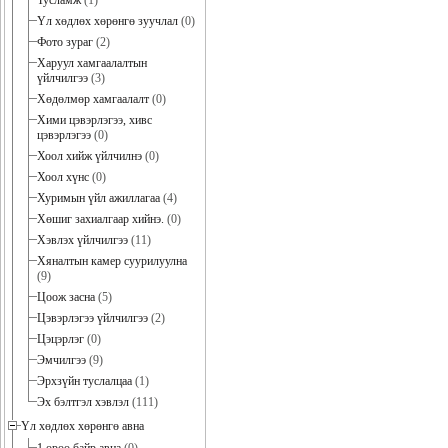
Тусламж
(1)
Үл хөдлөх хөрөнгө зуучлал
(0)
Фото зураг
(2)
Харуул хамгаалалтын
үйлчилгээ
(3)
Хөдөлмөр хамгаалалт
(0)
Хими цэвэрлэгээ, хивс
цэвэрлэгээ
(0)
Хоол хийж үйлчилнэ
(0)
Хоол хүнс
(0)
Хуримын үйл ажиллагаа
(4)
Хөшиг захиалгаар хийнэ.
(0)
Хэвлэх үйлчилгээ
(11)
Хяналтын камер суурилуулна
(9)
Цоож засна
(5)
Цэвэрлэгээ үйлчилгээ
(2)
Цэцэрлэг
(0)
Эмчилгээ
(9)
Эрхзүйн туслалцаа
(1)
Эх бэлтгэл хэвлэл
(111)
Үл хөдлөх хөрөнгө авна