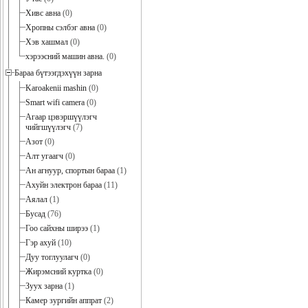
Хивс авна
(0)
Хропны сэлбэг авна
(0)
Хэв хашмал
(0)
хэрээсний машин авна.
(0)
Бараа бүтээгдэхүүн зарна
Karoakenii mashin
(0)
Smart wifi camera
(0)
Агаар цэвэршүүлэгч
чийгшүүлэгч
(7)
Азот
(0)
Алт угаагч
(0)
Ан агнуур, спортын бараа
(1)
Ахуйн электрон бараа
(11)
Аялал
(1)
Бусад
(76)
Гоо сайхны ширээ
(1)
Гэр ахуй
(10)
Дуу тоглуулагч
(0)
Жирэмсний куртка
(0)
Зуух зарна
(1)
Камер зургийн аппрат
(2)