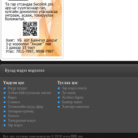
Бусад мэдээ мэдээлэл
Үндсэн цэс
Туслах цэс
Нүүр хуудас
Зар мэдээ нэмэх
Албан байгууллагын лавлах
Тусламж
Варез
Холбоо барих
Сонжоо
Баннер тавих
Телевизийн шууд эфир
Хамтарч ажиллах
Загварын ертөнц
Хичээл
Хямдралын мэдээ
Зар мэдээ
Бүх эрх хуулиар хамгаалагдсан © 2010 www.BBE.mn