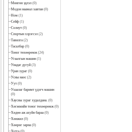
Мөнгөн эдлэл
(0)
Модон наамал хавтан
(0)
Ном
(1)
Сейф
(1)
Солиут
(0)
Спортын хэрэгсэл
(2)
Тавилга
(2)
Тасалбар
(0)
Тоног төхөөрөмж
(24)
Угаалгын машин
(1)
Унадаг дугуй
(3)
Уран зураг
(0)
Усны наос
(2)
Уут
(0)
Ухаалаг баримт үдэгч машин
(0)
Хаусны зураг худалдана.
(0)
Хөгжмийн тоног төхөөрөмж
(0)
Хөдөө аж ахуйн бараа
(0)
Хөнжил
(0)
Хөөрөг зарна
(0)
Хутга
(0)