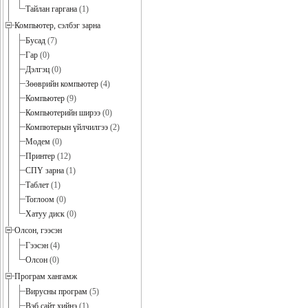
Тайлан гаргана
(1)
Компьютер, сэлбэг зарна
Бусад
(7)
Гар
(0)
Дэлгэц
(0)
Зөөврийн компьютер
(4)
Компьютер
(9)
Компьютерийн ширээ
(0)
Компютерын үйлчилгээ
(2)
Модем
(0)
Принтер
(12)
СПҮ зарна
(1)
Таблет
(1)
Тоглоом
(0)
Хатуу диск
(0)
Олсон, гээсэн
Гээсэн
(4)
Олсон
(0)
Програм хангамж
Вирусны програм
(5)
Вэб сайт хийнэ
(1)