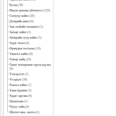
Бусад
(38)
Вакум цонхны үйлчилгээ
(329)
Гагнуур хийнэ
(28)
Дээврийн ажил
(0)
Зам талбайн тохижилт
(1)
Засвар хийнэ
(2)
Зөөврийн сууц хийнэ
(5)
Зураг төсөл
(6)
Өрөмдөж тогтооно
(18)
Тавилга хийнэ
(0)
Төмөр хийц
(29)
Тоног төхөөрөмж түрээслүүлнэ
(0)
Тээвэрлэлт
(1)
Угсаралт
(59)
Хаалга хийнэ
(7)
Хана нураана
(3)
Худаг гаргана
(0)
Цахилгаан
(1)
Чулуу хийц
(0)
Шилэн хана, хаалга
(2)