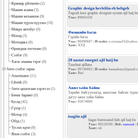
Кранаар үйлчилнэ
(2)
Graphic design hevleliin eh beltgeh
Машин асаана
(3)
Tugsuh kurs graphic designin oyutan ajil haij bn
Машин механизм
(9)
Утас:
89602430
Машин түрээслүүлэнэ
(10)
Микро автобус
(0)
Физикийн багш
Мопэд
(3)
Гэрийн багш
Утас:
80490607 |
И-мэйл:
e.oyunaa31@yahoo
Мотоцикл
(0)
Хаяг:
ХУД
Өрөмдөж тогтооно
(0)
Сэлбэг
(9)
20 nastai emegtei ajil haij bn
Хагас ачааны тэрэг
(0)
Tuushtai ajillana
Авто сэлбэг зарна
Утас:
99746602 |
И-мэйл:
bataaabayr@gmail.
Хаяг:
Bzd
Amortizator
(11)
Libotik
(0)
Ажил хайж байна
Авто цахилгаан хэрэгсэл
(1)
Төрийн байгууллагад ажиллаж байсан туршл
Бичиг баримт
(0)
дагуу ажил хайж байна
Бусад
(42)
Утас:
95674800
Гүпэр
(1)
Мотор
(4)
tsagiin ajil
hagas butensaind hiih ajil haij bn
Обуд
(1)
Утас:
99229290 |
Вэб:
namuuk
|
Туслах кроп
(0)
Хаяг:
ub
Япон сэлбэг
(3)