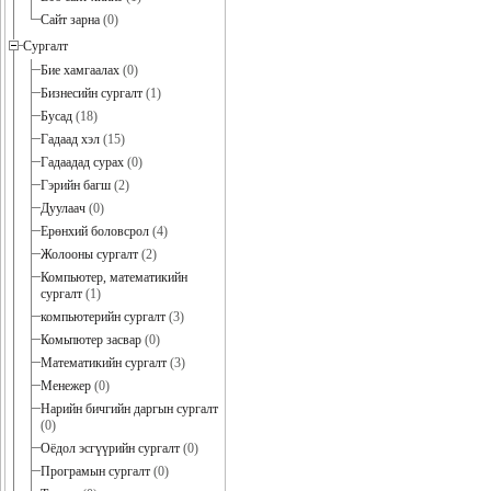
Сайт зарна
(0)
Сургалт
Бие хамгаалах
(0)
Бизнесийн сургалт
(1)
Бусад
(18)
Гадаад хэл
(15)
Гадаадад сурах
(0)
Гэрийн багш
(2)
Дуулаач
(0)
Ерөнхий боловсрол
(4)
Жолооны сургалт
(2)
Компьютер, математикийн
сургалт
(1)
компьютерийн сургалт
(3)
Комьпютер засвар
(0)
Математикийн сургалт
(3)
Менежер
(0)
Нарийн бичгийн даргын сургалт
(0)
Оёдол эсгүүрийн сургалт
(0)
Програмын сургалт
(0)