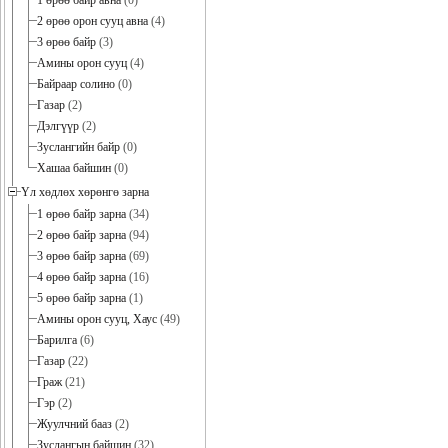
1 өрөө байр авна
(0)
2 өрөө орон сууц авна
(4)
3 өрөө байр
(3)
Амины орон сууц
(4)
Байраар солино
(0)
Газар
(2)
Дэлгүүр
(2)
Зуслангийн байр
(0)
Хашаа байшин
(0)
Үл хөдлөх хөрөнгө зарна
1 өрөө байр зарна
(34)
2 өрөө байр зарна
(94)
3 өрөө байр зарна
(69)
4 өрөө байр зарна
(16)
5 өрөө байр зарна
(1)
Амины орон сууц, Хаус
(49)
Барилга
(6)
Газар
(22)
Граж
(21)
Гэр
(2)
Жуулчний бааз
(2)
Зуслангын байшин
(32)