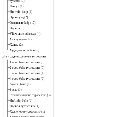
Зуслан
(12)
Лангуу
(1)
Нийтийн байр
(1)
Орон сууц
(2)
Оффисын байр
(17)
Подвол
(6)
Үйлчилгээний газар
(4)
Хажуу өрөө
(17)
Хашаа
(2)
Худалдааны талбай
(8)
Үл хөдлөх хөрөнгө түрээсэлнэ
1 өрөө байр түрээсэлнэ
(5)
2 өрөө байр түрээсэлнэ
(9)
3 өрөө байр түрээсэлнэ
(1)
4 өрөө байр түрээсэлнэ
(0)
Ажлын байр
(1)
Бусад
(1)
Зуслангийн байр түрээслэнэ
(3)
Нийтийн байр
(0)
Подвол түрээсэлнэ
(1)
Хажуу өрөө түрээсэлнэ
(1)