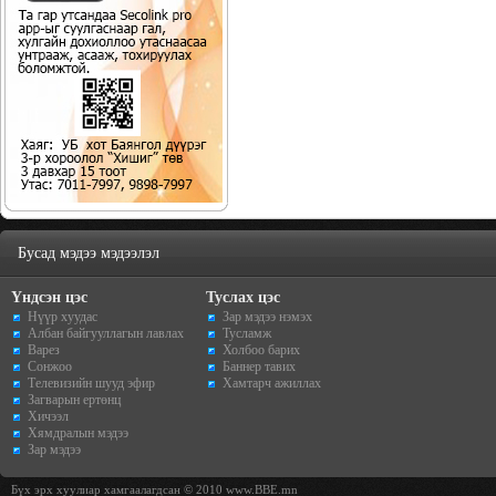
Бусад мэдээ мэдээлэл
Үндсэн цэс
Туслах цэс
Нүүр хуудас
Зар мэдээ нэмэх
Албан байгууллагын лавлах
Тусламж
Варез
Холбоо барих
Сонжоо
Баннер тавих
Телевизийн шууд эфир
Хамтарч ажиллах
Загварын ертөнц
Хичээл
Хямдралын мэдээ
Зар мэдээ
Бүх эрх хуулиар хамгаалагдсан © 2010 www.BBE.mn