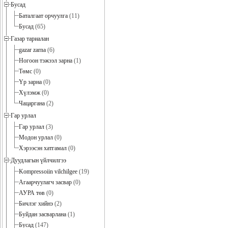
Бусад
Баталгаат орчуулга
(11)
Бусад
(65)
Газар тариалан
gazar zarna
(6)
Ногоон тэжээл зарна
(1)
Төмс
(0)
Үр зарна
(0)
Хүлэмж
(0)
Чацаргана
(2)
Гар урлал
Гар урлал
(3)
Модон урлал
(0)
Хэрээсэн хатгамал
(0)
Дуудлагын үйлчилгээ
Kompressoiin vilchilgee
(19)
Агаарчуулагч засвар
(0)
АУРА төв
(0)
Бичлэг хийнэ
(2)
Буйдан засварлана
(1)
Бусад
(147)