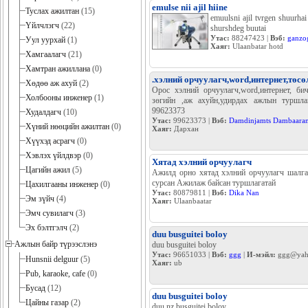
emulse nii ajil hiine
Туслах ажилтан
(15)
emuulsni ajil tvrgen shuurhai 
Үйлчлэгч
(22)
shurshdeg buutai
Утас:
88247423 |
Вэб:
ganzo
Уул уурхай
(1)
Хаяг:
Ulaanbatar hotd
Хамгаалагч
(21)
Хамтран ажиллана
(0)
.хэлний орчуулагч,word,интернет,төсө
Хөдөө аж ахуй
(2)
Орос хэлний орчуулагч,word,интернет, бич
Холбооны инженер
(1)
зөгийн ,аж ахуйн,удирдах ажлын туршла
99623373
Худалдагч
(10)
Утас:
99623373 |
Вэб:
Damdinjamts Dambaara
Хүний нөөцийн ажилтан
(0)
Хаяг:
Дархан
Хүүхэд асрагч
(0)
Хэвлэх үйлдвэр
(0)
Хятад хэлний орчуулагч
Цагийн ажил
(5)
Ажилд орно хятад хэлний орчуулагч шалгаж
сурсан Ажилаж байсан туршлагатай
Цахилгааны инженер
(0)
Утас:
80879811 |
Вэб:
Dika Nan
Эм зүйч
(4)
Хаяг:
Ulaanbaatar
Эмч сувилагч
(3)
Эх бэлтгэлч
(2)
duu busguitei boloy
Ажлын байр түрээслэнэ
duu busguitei boloy
Утас:
96651033 |
Вэб:
ggg
|
И-мэйл:
ggg@yah
Hunsnii delguur
(5)
Хаяг:
ub
Pub, karaoke, cafe
(0)
Бусад
(12)
duu busguitei boloy
Цайны газар
(2)
duu nz busguitei boloy