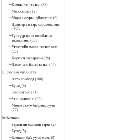
Компьютер засвар
(38)
Массаж,саун
(2)
Морин хуурын үйлчилгээ
(0)
Принтер засвар, хор цэнэглэнэ.
(967)
Түлхүүр цоож онгойлгож
засварлана.
(635)
Угаалгийн машин засварлана
(27)
Хөргөгч засварлана
(26)
Цахилгаан бараа засвар
(22)
Зээлийн үйлчилгээ
Авто ломбард
(106)
Бусад
(8)
Зээл олгоно
(71)
Зээл чөлөөлнө
(25)
Мөнгө зээлж байранд сууна
(27)
Компани
Барилгын компани зарна
(2)
Бусад
(5)
Компани байгуулж өгнө.
(0)