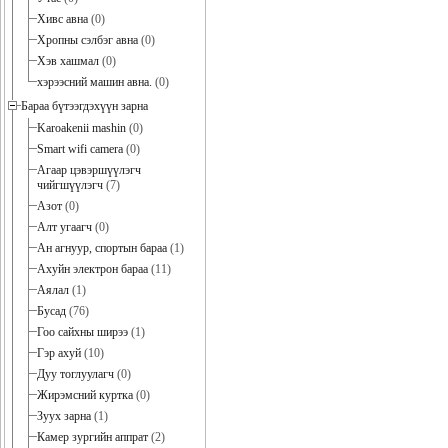
Хивс авна
(0)
Хропны сэлбэг авна
(0)
Хэв хашмал
(0)
хэрээсний машин авна.
(0)
Бараа бүтээгдэхүүн зарна
Karoakenii mashin
(0)
Smart wifi camera
(0)
Агаар цэвэршүүлэгч
чийгшүүлэгч
(7)
Азот
(0)
Алт угаагч
(0)
Ан агнуур, спортын бараа
(1)
Ахуйн электрон бараа
(11)
Аялал
(1)
Бусад
(76)
Гоо сайхны ширээ
(1)
Гэр ахуй
(10)
Дуу тоглуулагч
(0)
Жирэмсний куртка
(0)
Зуух зарна
(1)
Камер зургийн аппрат
(2)