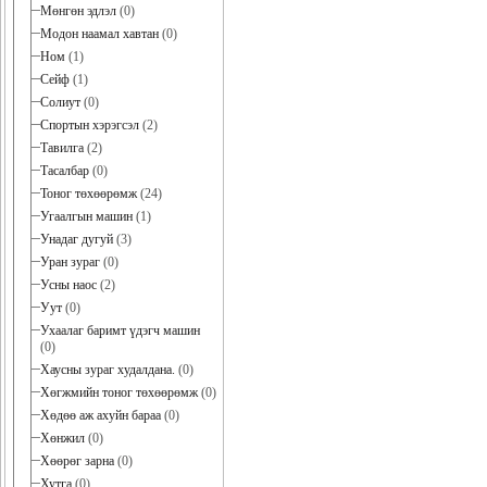
Мөнгөн эдлэл
(0)
Модон наамал хавтан
(0)
Ном
(1)
Сейф
(1)
Солиут
(0)
Спортын хэрэгсэл
(2)
Тавилга
(2)
Тасалбар
(0)
Тоног төхөөрөмж
(24)
Угаалгын машин
(1)
Унадаг дугуй
(3)
Уран зураг
(0)
Усны наос
(2)
Уут
(0)
Ухаалаг баримт үдэгч машин
(0)
Хаусны зураг худалдана.
(0)
Хөгжмийн тоног төхөөрөмж
(0)
Хөдөө аж ахуйн бараа
(0)
Хөнжил
(0)
Хөөрөг зарна
(0)
Хутга
(0)