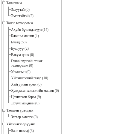
Танилцана
Залуутай
(0)
Эмэгтэйтэй
(2)
Тоног төхөөрөмж
Ахуйн бүтээгдэхүүн
(14)
Блокны машин
(1)
Бусад
(58)
Бутлуур
(2)
Вакум цонх
(0)
Гүний худгийн тоног
төхөөрөмж
(0)
Угаалгын
(0)
Үйлчилгээний газар
(10)
Хайгуулын өрөм
(0)
Хулдаасан хэвлэлийн машин
(0)
Цахилгаан бараа
(9)
Эрүүл мэндийн
(0)
Тэмцээн уралдаан
Загвар өмсөгч
(0)
Үйлчилгээ үзүүлнэ
Saun massaj
(3)