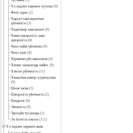
Тусламж
(1)
Үл хөдлөх хөрөнгө зуучлал
(0)
Фото зураг
(2)
Харуул хамгаалалтын
үйлчилгээ
(3)
Хөдөлмөр хамгаалалт
(0)
Хими цэвэрлэгээ, хивс
цэвэрлэгээ
(0)
Хоол хийж үйлчилнэ
(0)
Хоол хүнс
(0)
Хуримын үйл ажиллагаа
(4)
Хөшиг захиалгаар хийнэ.
(0)
Хэвлэх үйлчилгээ
(11)
Хяналтын камер суурилуулна
(9)
Цоож засна
(5)
Цэвэрлэгээ үйлчилгээ
(2)
Цэцэрлэг
(0)
Эмчилгээ
(9)
Эрхзүйн туслалцаа
(1)
Эх бэлтгэл хэвлэл
(111)
Үл хөдлөх хөрөнгө авна