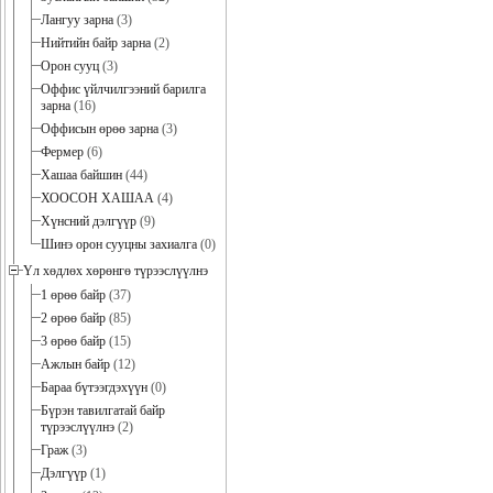
Лангуу зарна
(3)
Нийтийн байр зарна
(2)
Орон сууц
(3)
Оффис үйлчилгээний барилга
зарна
(16)
Оффисын өрөө зарна
(3)
Фермер
(6)
Хашаа байшин
(44)
ХООСОН ХАШАА
(4)
Хүнсний дэлгүүр
(9)
Шинэ орон сууцны захиалга
(0)
Үл хөдлөх хөрөнгө түрээслүүлнэ
1 өрөө байр
(37)
2 өрөө байр
(85)
3 өрөө байр
(15)
Ажлын байр
(12)
Бараа бүтээгдэхүүн
(0)
Бүрэн тавилгатай байр
түрээслүүлнэ
(2)
Граж
(3)
Дэлгүүр
(1)