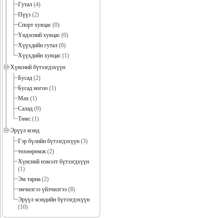
Гутал
(4)
Пүүз
(2)
Спорт хувцас
(0)
Үндэсний хувцас
(0)
Хүүхдийн гутал
(0)
Хүүхдийн хувцас
(1)
Хүнсний бүтээгдэхүүн
Бусад
(2)
Бусад ногоо
(1)
Мах
(1)
Салад
(0)
Төмс
(1)
Эрүүл мэнд
Гэр бүлийн бүтээгдэхүүн
(3)
төхөөрөмж
(2)
Хүнсний нэмэлт бүтээгдхүүн
(1)
Эм тариа
(2)
эмчилгээ үйлчилгээ
(8)
Эрүүл мэндийн бүтээгдэхүүн
(10)