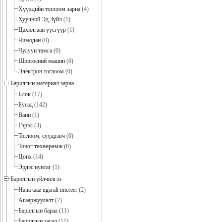
Хүүхдийн тоглоом зарна
(4)
Хуучний Эд Зүйл
(1)
Цахилгаан үүсгүүр
(1)
Чимодан
(0)
Чулуун тамга
(0)
Шивээсний машин
(0)
Электрон тоглоом
(0)
Барилгын материал зарна
Блок
(17)
Бусад
(142)
Ванн
(1)
Гэрэл
(3)
Тоглоом, сүүдрэвч
(0)
Тоног төхөөрөмж
(6)
Цонх
(14)
Эрдэс нунтаг
(1)
Барилгын үйлчилгээ
Hana taaz ugsralt intereer
(2)
Агааржуулалт
(2)
Барилгын бараа
(11)
Барилгын засал
(11)