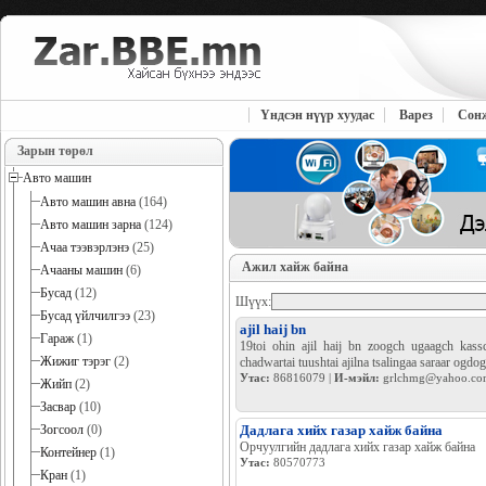
Үндсэн нүүр хуудас
Варез
Сон
Зарын төрөл
Авто машин
Авто машин авна
(164)
Авто машин зарна
(124)
Ачаа тээвэрлэнэ
(25)
Ажил хайж байна
Ачааны машин
(6)
Бусад
(12)
Шүүх:
Бусад үйлчилгээ
(23)
ajil haij bn
Гараж
(1)
19toi ohin ajil haij bn zoogch ugaagch kassc
Жижиг тэрэг
(2)
chadwartai tuushtai ajilna tsalingaa saraar ogdo
Утас:
86816079 |
И-мэйл:
grlchmg@yahoo.co
Жийп
(2)
Засвар
(10)
Зогсоол
(0)
Дадлага хийх газар хайж байна
Орчуулгийн дадлага хийх газар хайж байна
Контейнер
(1)
Утас:
80570773
Кран
(1)