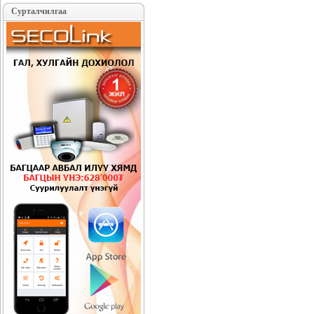
Сурталчилгаа