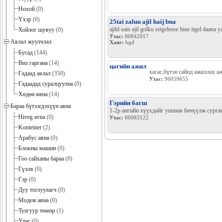
Нохой
(0)
Үхэр
(0)
25tai zaluu ajil haij bna
ajild sain ajil golku setgeleese hine itgel daana ya
Хойлог шувуу
(0)
Утас:
80842017
Аялал жуулчлал
Хаяг:
bgd
Бусад
(144)
Виз гаргана
(14)
цагийн ажил
хагас,бүтэн сайнд ажиллах аж
Гадаад аялал
(350)
Утас:
96059655
Гадаадад суралцуулна
(0)
Хөдөө явна
(14)
Гэрийн багш
Бараа бүтээгдэхүүн авна
1-2р ангийн хүүхдийг уншиж бичүүлж сурга
Hiveg avna
(0)
Утас:
80083122
Konteiner
(2)
Арабус авна
(0)
Блокны машин
(0)
Гоо сайханы бараа
(0)
Гүзов
(0)
Гэр
(0)
Дуу тоглуулагч
(0)
Модем авна
(0)
Тулгуур төмөр
(1)
Утас
(0)