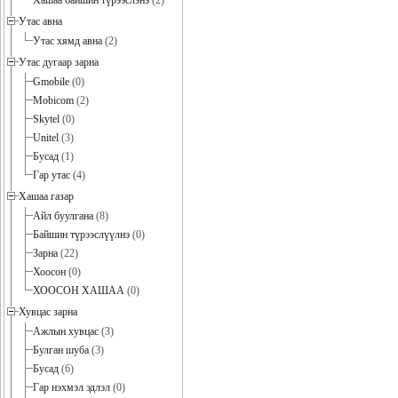
Хашаа байшин түрээслэнэ
(2)
Утас авна
Утас хямд авна
(2)
Утас дугаар зарна
Gmobile
(0)
Mobicom
(2)
Skytel
(0)
Unitel
(3)
Бусад
(1)
Гар утас
(4)
Хашаа газар
Айл буулгана
(8)
Байшин түрээслүүлнэ
(0)
Зарна
(22)
Хоосон
(0)
ХООСОН ХАШАА
(0)
Хувцас зарна
Ажлын хувцас
(3)
Булган шуба
(3)
Бусад
(6)
Гар нэхмэл эдлэл
(0)