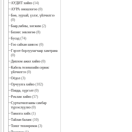
АУДИТ хийнэ
(14)
АУРА оношлогоо
(0)
Бөө, зурхай, үзлэг, үйлчилгээ
(0)
Баар,пабны, хөгжим
(2)
Бизнес зөвлөгөө
(8)
Бусад
(74)
Гоо сайхан шивээс
(0)
Гэрээт борлуулагчаар хамтрана
(0)
Диплом ажил хийнэ
(0)
Кабель телевизийн сервис
үйлчилгээ
(0)
Оёдол
(3)
Орчуулга хийнэ
(102)
Пицца, хүргэлт
(0)
Реклам хийнэ
(57)
Сурталчилгааны самбар
түрээслүүлнэ
(0)
Тавилга хийх
(1)
Тайлан баланс
(10)
Тоног төхөөрөмж
(3)