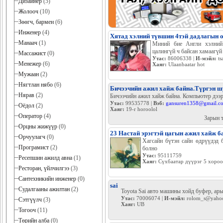
Дизайнер
(5)
Жолооч
(10)
Зөөгч, бармен
(6)
Инженер
(4)
Хятад хэлний түвшин 4тэй дадлагын 
Манаач
(1)
Миний бие Англи хэлний 
цалингүй ч байсан хамаагүй
Массажист
(0)
Утас:
86006338 |
И-мэйл:
ts
Менежер
(6)
Хаяг:
Ulaanbaatar hot
Мужаан
(2)
Нягтлан нябо
(6)
Бичээчийн ажил хайж байна.Түргэн ш
Нярав
(2)
Бичээчийн ажил хайж байна. Компьютер дээ
Утас:
99535778 |
Вэб:
gansuren1358@gmail.c
Оёдол
(2)
Хаяг:
19-r horoolol
Оператор
(4)
Зарын 
Орцны жижүүр
(0)
23 Настай эрэгтэй цагын ажил хайж б
Орчуулагч
(0)
Хагсайн бүтэн сайн өдрүүдэд 
Програмист
(2)
болно
Утас:
95111759
Ресепшин ажилд авна
(1)
Хаяг:
Сүхбаатар дүүрэг 5 хороо
Ресторан, үйлчилгээ
(3)
Сантехникийн инженер
(0)
sai
Судалгааны ажилтан
(2)
Toyota Sai авто машины хойд буфер, ары
Утас:
70006074 |
И-мэйл:
rolom_s@yaho
Сэтгүүлч
(3)
Хаяг:
UB
Тогооч
(11)
Төрийн алба
(0)