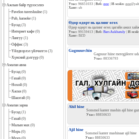
Утас:
96651033 |
Вэб:
ggg
|
И-мэйл:
ggg@yah
Ажлын байр түрээсэлнэ
Хаяг:
ub
Pavelon tureesluulne
(1)
Pub, karaoke
(1)
Өдөр өдөрт нь цалинг өгөх
Бусад
(3)
Өдөр өдөрт нь цалинг өгөх цагийн ажил хайж
Интернет кафе
(0)
Утас:
99159413 |
Вэб:
Bars Aukhatuly
|
И-мэйл
Хаяг:
BZD
Лангуу
(1)
Оффис
(3)
Gagnuurchin
Үйлдвэрлэл үйлчилгээ
(3)
Gagnuur hiine meregjileere uda
Хүнсний дэлгүүр
(0)
Утас:
88336793
Амьтан авна
Бусад
(0)
Гахай
(0)
Нохой
(0)
Хаски
(0)
Шаазгай
(0)
Амьтан зарна
Ahil hine
Sonsmol kanter mashin ajil hine gaza
Бусад
(1)
Утас:
88850633
Гахай
(0)
Малын мах
(0)
Ajil hine
Морь
(0)
Sonsmol kanter mashinaar ajil hine
Утас:
88850633
Муур
(0)