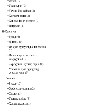
Тогооч
(0)
Уран зураг
(0)
Үсчин, Гоо сайхан
(3)
Хөгжим заана
(3)
Хэвлэлийн эх бэлтгэл
(0)
Цэцэрлэг
(1)
Сургууль
Бусад
(6)
Диплом
(0)
Их дээд сургуульд анги солино
(0)
Их сургуульд тэтгэлэгт
хамруулна
(1)
Сургуулийн хувиар зарна
(0)
Улсын их дээд сургуульд
суралцуулна.
(0)
Тавилга
Бусад
(16)
Оффисын тавилга
(2)
Сандал
(1)
Тавилга хийнэ
(3)
Худалдаж авна
(1)