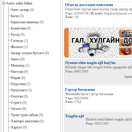
Ажил хайж байна
Оёдолд дагалдан ажиллана
Оёдолчин сургаж ажиллуулах газар ажилд о
Авто засвар
(4)
Утас:
85956738 |
И-мэйл:
Jargalnm@gmail.c
Багш
(3)
Хаяг:
Ub
Барилгын инженер
(0)
Бүжигчин
(0)
Бусад
(6)
Гагнуур
(1)
Жолооч
(1)
Загвар зохион бүтээгч
(0)
Зөөгч
(0)
Oyutan ohin tsagin ajil haij bn
Менежер
(1)
Hichelin hjugar hih zoogch bolon ugaagchin ajil
Нягтлан
(0)
Утас:
89827689
Зары
Нярав
(0)
Оёдолчин
(1)
Гэрээр багшлана
Орчуулагч
(3)
Физикийн багш гэрээр багшлана
Оюутан
(0)
Утас:
80559089
Хаяг:
СХД
Сурагч
(0)
Тогооч
(0)
Урлаг уран сайхан
(0)
Tsagiin ajil
Hicheel ortol hiiheer tsagiin ajil 
Хамтарч ажиллана
(0)
Утас:
80311287
Харуул
(0)