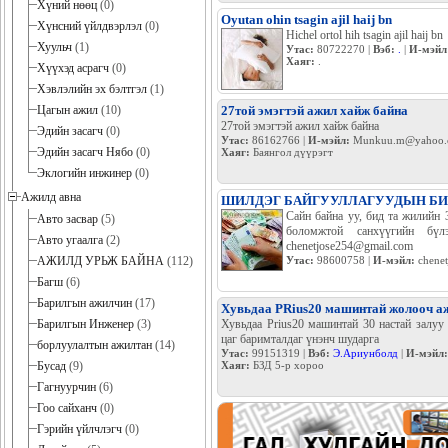
Хүний нөөц
(0)
Oyutan ohin tsagin ajil haij bn
Хүнсний үйлдвэрлэл
(0)
Hichel ortol hih tsagin ajil haij bn
Хуульч
(1)
Утас:
80722270 |
Вэб:
.
|
И-мэйл
Хаяг:
.
Хүүхэд асрагч
(0)
Хэвлэлийн эх бэлтгэл
(1)
Цагын ажил
(10)
27той эмэгтэй ажил хайж байна
27той эмэгтэй ажил хайж байна
Эдийн засагч
(0)
Утас:
86162766 |
И-мэйл:
Munkuu.m@yahoo.
Эдийн засагч Нябо
(0)
Хаяг:
Баянгол дүүрэгт
Эклогийн инжинер
(0)
Ажилд авна
ШИЛДЭГ БАЙГУУЛЛАГУУДЫН БИ
Сайн байна уу, бид та жилийн 
Авто засвар
(5)
боломжтой санхүүгийн бүл
Авто угаалга
(2)
chenetjose254@gmail.com
АЖИЛД УРЬЖ БАЙНА
(112)
Утас:
98600758 |
И-мэйл:
chene
Багш
(6)
Барилгын ажилчин
(17)
Хувьдаа PRius20 машинтай жолооч а
Барилгын Инженер
(3)
Хувьдаа Prius20 машинтай 30 настай залуу
цаг баримталдаг үнэнч шударга
борлуулалтын ажилтан
(14)
Утас:
99151319 |
Вэб:
Э.Ариунболд
|
И-мэйл:
Бусад
(9)
Хаяг:
БЗД 5-р хороо
Гагнуурчин
(6)
Гоо сайханч
(0)
Гэрийн үйлчлэгч
(0)