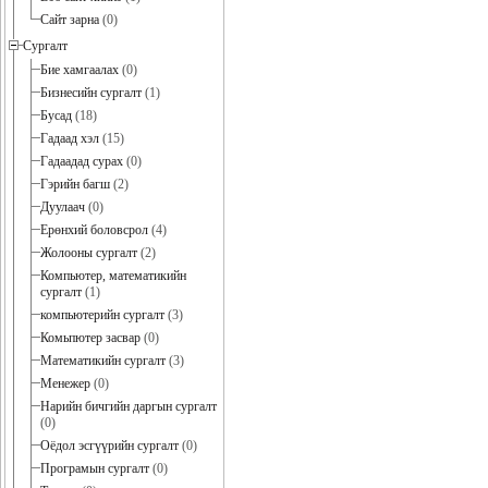
Сайт зарна
(0)
Сургалт
Бие хамгаалах
(0)
Бизнесийн сургалт
(1)
Бусад
(18)
Гадаад хэл
(15)
Гадаадад сурах
(0)
Гэрийн багш
(2)
Дуулаач
(0)
Ерөнхий боловсрол
(4)
Жолооны сургалт
(2)
Компьютер, математикийн
сургалт
(1)
компьютерийн сургалт
(3)
Комьпютер засвар
(0)
Математикийн сургалт
(3)
Менежер
(0)
Нарийн бичгийн даргын сургалт
(0)
Оёдол эсгүүрийн сургалт
(0)
Програмын сургалт
(0)