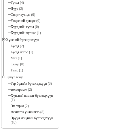
Гутал
(4)
Пүүз
(2)
Спорт хувцас
(0)
Үндэсний хувцас
(0)
Хүүхдийн гутал
(0)
Хүүхдийн хувцас
(1)
Хүнсний бүтээгдэхүүн
Бусад
(2)
Бусад ногоо
(1)
Мах
(1)
Салад
(0)
Төмс
(1)
Эрүүл мэнд
Гэр бүлийн бүтээгдэхүүн
(3)
төхөөрөмж
(2)
Хүнсний нэмэлт бүтээгдхүүн
(1)
Эм тариа
(2)
эмчилгээ үйлчилгээ
(8)
Эрүүл мэндийн бүтээгдэхүүн
(10)