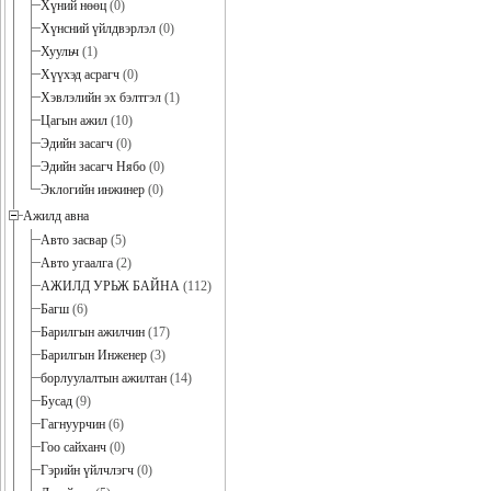
Хүний нөөц
(0)
Хүнсний үйлдвэрлэл
(0)
Хуульч
(1)
Хүүхэд асрагч
(0)
Хэвлэлийн эх бэлтгэл
(1)
Цагын ажил
(10)
Эдийн засагч
(0)
Эдийн засагч Нябо
(0)
Эклогийн инжинер
(0)
Ажилд авна
Авто засвар
(5)
Авто угаалга
(2)
АЖИЛД УРЬЖ БАЙНА
(112)
Багш
(6)
Барилгын ажилчин
(17)
Барилгын Инженер
(3)
борлуулалтын ажилтан
(14)
Бусад
(9)
Гагнуурчин
(6)
Гоо сайханч
(0)
Гэрийн үйлчлэгч
(0)