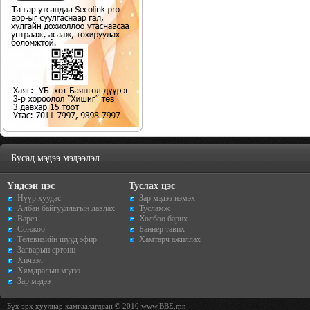
Бусад мэдээ мэдээлэл
Үндсэн цэс
Туслах цэс
Нүүр хуудас
Зар мэдээ нэмэх
Албан байгууллагын лавлах
Тусламж
Варез
Холбоо барих
Сонжоо
Баннер тавих
Телевизийн шууд эфир
Хамтарч ажиллах
Загварын ертөнц
Хичээл
Хямдралын мэдээ
Зар мэдээ
Бүх эрх хуулиар хамгаалагдсан © 2010 www.BBE.mn