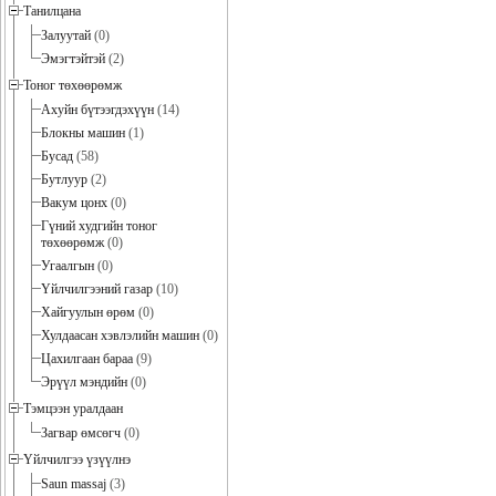
Танилцана
Залуутай
(0)
Эмэгтэйтэй
(2)
Тоног төхөөрөмж
Ахуйн бүтээгдэхүүн
(14)
Блокны машин
(1)
Бусад
(58)
Бутлуур
(2)
Вакум цонх
(0)
Гүний худгийн тоног
төхөөрөмж
(0)
Угаалгын
(0)
Үйлчилгээний газар
(10)
Хайгуулын өрөм
(0)
Хулдаасан хэвлэлийн машин
(0)
Цахилгаан бараа
(9)
Эрүүл мэндийн
(0)
Тэмцээн уралдаан
Загвар өмсөгч
(0)
Үйлчилгээ үзүүлнэ
Saun massaj
(3)