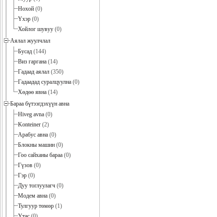
Нохой
(0)
Үхэр
(0)
Хойлог шувуу
(0)
Аялал жуулчлал
Бусад
(144)
Виз гаргана
(14)
Гадаад аялал
(350)
Гадаадад суралцуулна
(0)
Хөдөө явна
(14)
Бараа бүтээгдэхүүн авна
Hiveg avna
(0)
Konteiner
(2)
Арабус авна
(0)
Блокны машин
(0)
Гоо сайханы бараа
(0)
Гүзов
(0)
Гэр
(0)
Дуу тоглуулагч
(0)
Модем авна
(0)
Тулгуур төмөр
(1)
Утас
(0)