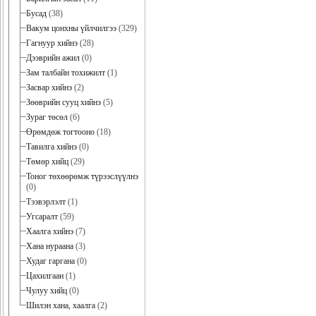
Бусад
(38)
Вакум цонхны үйлчилгээ
(329)
Гагнуур хийнэ
(28)
Дээврийн ажил
(0)
Зам талбайн тохижилт
(1)
Засвар хийнэ
(2)
Зөөврийн сууц хийнэ
(5)
Зураг төсөл
(6)
Өрөмдөж тогтооно
(18)
Тавилга хийнэ
(0)
Төмөр хийц
(29)
Тоног төхөөрөмж түрээслүүлнэ
(0)
Тээвэрлэлт
(1)
Угсаралт
(59)
Хаалга хийнэ
(7)
Хана нураана
(3)
Худаг гаргана
(0)
Цахилгаан
(1)
Чулуу хийц
(0)
Шилэн хана, хаалга
(2)