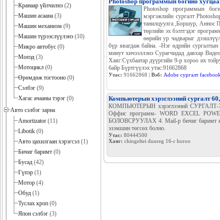
Photoshop программын богино хугцаа
Кранаар үйлчилнэ
(2)
Photoshop программын бог
Машин асаана
(3)
мэргэжлийн сургалт Photosho
танилцуулга ,Боршур, Аннос По
Машин механизм
(9)
төрлийн эх бэлтгэдэг програ
Машин түрээслүүлэнэ
(10)
өөрийн ур чадварыг дээшлүүлэ
бүр явагдаж байна. -Нэг өдрийн сургалтын
Микро автобус
(0)
минут хичээллэнэ Cурагчидад давхар Видео
Мопэд
(3)
Хаяг:Сүхбаатар дүүргийн 9-р хороо их то
Мотоцикл
(0)
байр Бүртгүүлэх утас:91662868
Утас:
91662868 |
Вэб:
Adobe сургалт faceboo
Өрөмдөж тогтооно
(0)
Сэлбэг
(9)
Хагас ачааны тэрэг
(0)
Компьютерын хэрэглээний сургалт 60
КОМПЬЮТЕРЫН хэрэглээний СУРГАЛТ-7 
Авто сэлбэг зарна
Оффис программ- WORD EXCEL POWER 
Amortizator
(11)
БОЛОВСРУУЛАХ 4. Mail-р бичиг баримт илгэ
эзэмшин төгсөх болно.
Libotik
(0)
Утас:
80444500
Авто цахилгаан хэрэгсэл
(1)
Хаяг:
chingeltei duureg 16-r horoo
Бичиг баримт
(0)
Бусад
(42)
Гүпэр
(1)
Мотор
(4)
Обуд
(1)
Туслах кроп
(0)
Япон сэлбэг
(3)