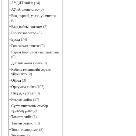
АУДИТ хийнэ
(14)
АУРА оношлогоо
(0)
Бөө, зурхай, үзлэг, үйлчилгээ
(0)
Баар,пабны, хөгжим
(2)
Бизнес зөвлөгөө
(8)
Бусад
(74)
Гоо сайхан шивээс
(0)
Гэрээт борлуулагчаар хамтрана
(0)
Диплом ажил хийнэ
(0)
Кабель телевизийн сервис
үйлчилгээ
(0)
Оёдол
(3)
Орчуулга хийнэ
(102)
Пицца, хүргэлт
(0)
Реклам хийнэ
(57)
Сурталчилгааны самбар
түрээслүүлнэ
(0)
Тавилга хийх
(1)
Тайлан баланс
(10)
Тоног төхөөрөмж
(3)