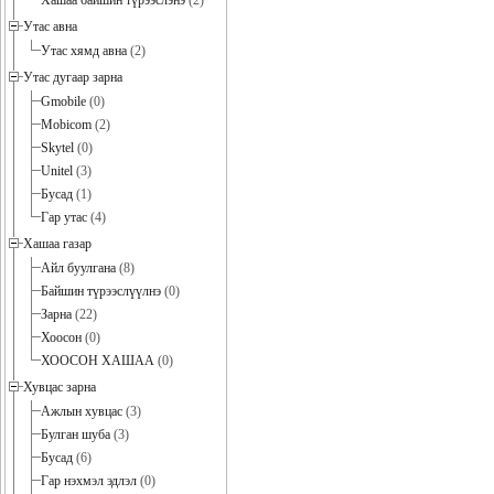
Хашаа байшин түрээслэнэ
(2)
Утас авна
Утас хямд авна
(2)
Утас дугаар зарна
Gmobile
(0)
Mobicom
(2)
Skytel
(0)
Unitel
(3)
Бусад
(1)
Гар утас
(4)
Хашаа газар
Айл буулгана
(8)
Байшин түрээслүүлнэ
(0)
Зарна
(22)
Хоосон
(0)
ХООСОН ХАШАА
(0)
Хувцас зарна
Ажлын хувцас
(3)
Булган шуба
(3)
Бусад
(6)
Гар нэхмэл эдлэл
(0)