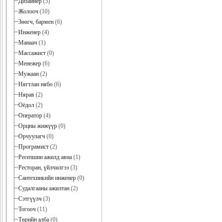
Дизайнер
(5)
Жолооч
(10)
Зөөгч, бармен
(6)
Инженер
(4)
Манаач
(1)
Массажист
(0)
Менежер
(6)
Мужаан
(2)
Нягтлан нябо
(6)
Нярав
(2)
Оёдол
(2)
Оператор
(4)
Орцны жижүүр
(0)
Орчуулагч
(0)
Програмист
(2)
Ресепшин ажилд авна
(1)
Ресторан, үйлчилгээ
(3)
Сантехникийн инженер
(0)
Судалгааны ажилтан
(2)
Сэтгүүлч
(3)
Тогооч
(11)
Төрийн алба
(0)