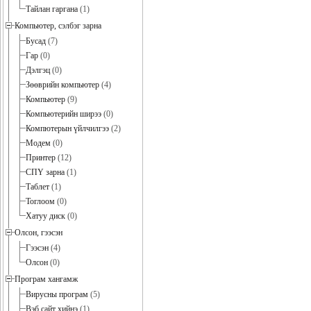
Тайлан гаргана
(1)
Компьютер, сэлбэг зарна
Бусад
(7)
Гар
(0)
Дэлгэц
(0)
Зөөврийн компьютер
(4)
Компьютер
(9)
Компьютерийн ширээ
(0)
Компютерын үйлчилгээ
(2)
Модем
(0)
Принтер
(12)
СПҮ зарна
(1)
Таблет
(1)
Тоглоом
(0)
Хатуу диск
(0)
Олсон, гээсэн
Гээсэн
(4)
Олсон
(0)
Програм хангамж
Вирусны програм
(5)
Вэб сайт хийнэ
(1)