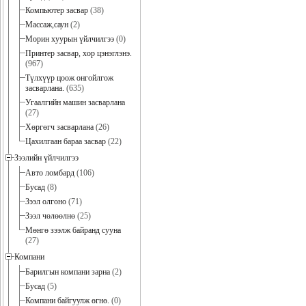
Компьютер засвар
(38)
Массаж,саун
(2)
Морин хуурын үйлчилгээ
(0)
Принтер засвар, хор цэнэглэнэ.
(967)
Түлхүүр цоож онгойлгож
засварлана.
(635)
Угаалгийн машин засварлана
(27)
Хөргөгч засварлана
(26)
Цахилгаан бараа засвар
(22)
Зээлийн үйлчилгээ
Авто ломбард
(106)
Бусад
(8)
Зээл олгоно
(71)
Зээл чөлөөлнө
(25)
Мөнгө зээлж байранд сууна
(27)
Компани
Барилгын компани зарна
(2)
Бусад
(5)
Компани байгуулж өгнө.
(0)