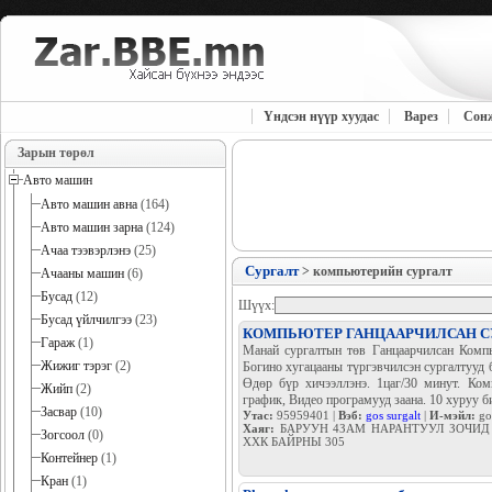
Үндсэн нүүр хуудас
Варез
Сон
Зарын төрөл
Авто машин
Авто машин авна
(164)
Авто машин зарна
(124)
Ачаа тээвэрлэнэ
(25)
Сургалт
> компьютерийн сургалт
Ачааны машин
(6)
Бусад
(12)
Шүүх:
Бусад үйлчилгээ
(23)
КОМПЬЮТЕР ГАНЦААРЧИЛСАН С
Гараж
(1)
Манай сургалтын төв Ганцаарчилсан Компь
Жижиг тэрэг
(2)
Богино хугацааны түргэвчилсэн сургалтууд б
Өдөр бүр хичээллэнэ. 1цаг/30 минут. Ком
Жийп
(2)
график, Видео програмууд заана. 10 хуруу б
Засвар
(10)
Утас:
95959401 |
Вэб:
gos surgalt
|
И-мэйл:
go
Хаяг:
БАРУУН 4ЗАМ НАРАНТУУЛ ЗОЧИД
Зогсоол
(0)
ХХК БАЙРНЫ 305
Контейнер
(1)
Кран
(1)