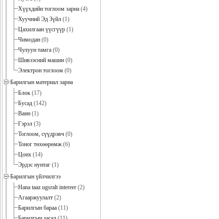
Хүүхдийн тоглоом зарна
(4)
Хуучний Эд Зүйл
(1)
Цахилгаан үүсгүүр
(1)
Чимодан
(0)
Чулуун тамга
(0)
Шивээсний машин
(0)
Электрон тоглоом
(0)
Барилгын материал зарна
Блок
(17)
Бусад
(142)
Ванн
(1)
Гэрэл
(3)
Тоглоом, сүүдрэвч
(0)
Тоног төхөөрөмж
(6)
Цонх
(14)
Эрдэс нунтаг
(1)
Барилгын үйлчилгээ
Hana taaz ugsralt intereer
(2)
Агааржуулалт
(2)
Барилгын бараа
(11)
Барилгын засал
(11)