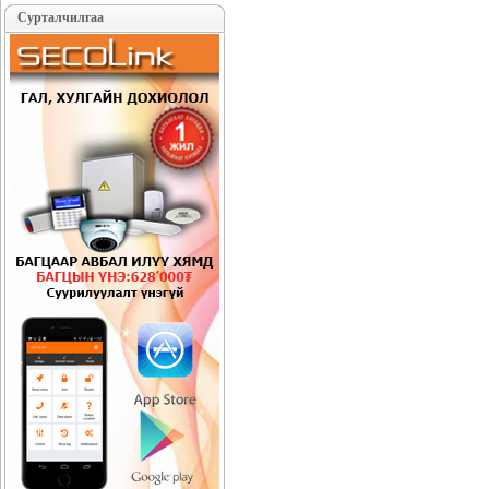
Сурталчилгаа