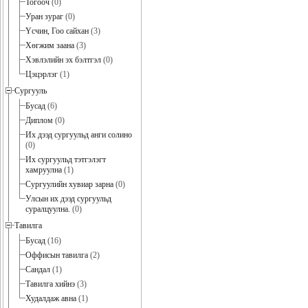
Тогооч
(0)
Уран зураг
(0)
Үсчин, Гоо сайхан
(3)
Хөгжим заана
(3)
Хэвлэлийн эх бэлтгэл
(0)
Цэцэрлэг
(1)
Сургууль
Бусад
(6)
Диплом
(0)
Их дээд сургуульд анги солино
(0)
Их сургуульд тэтгэлэгт
хамруулна
(1)
Сургуулийн хувиар зарна
(0)
Улсын их дээд сургуульд
суралцуулна.
(0)
Тавилга
Бусад
(16)
Оффисын тавилга
(2)
Сандал
(1)
Тавилга хийнэ
(3)
Худалдаж авна
(1)