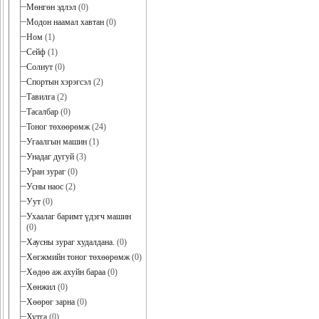
Мөнгөн эдлэл
(0)
Модон наамал хавтан
(0)
Ном
(1)
Сейф
(1)
Солиут
(0)
Спортын хэрэгсэл
(2)
Тавилга
(2)
Тасалбар
(0)
Тоног төхөөрөмж
(24)
Угаалгын машин
(1)
Унадаг дугуй
(3)
Уран зураг
(0)
Усны наос
(2)
Уут
(0)
Ухаалаг баримт үдэгч машин
(0)
Хаусны зураг худалдана.
(0)
Хөгжмийн тоног төхөөрөмж
(0)
Хөдөө аж ахуйн бараа
(0)
Хөнжил
(0)
Хөөрөг зарна
(0)
Хутга
(0)