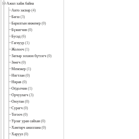
Ажил хайж байна
Авто засвар
(4)
Багш
(3)
Барилгын инженер
(0)
Бүжигчин
(0)
Бусад
(6)
Гагнуур
(1)
Жолооч
(1)
Загвар зохион бүтээгч
(0)
Зөөгч
(0)
Менежер
(1)
Нягтлан
(0)
Нярав
(0)
Оёдолчин
(1)
Орчуулагч
(3)
Оюутан
(0)
Сурагч
(0)
Тогооч
(0)
Урлаг уран сайхан
(0)
Хамтарч ажиллана
(0)
Харуул
(0)