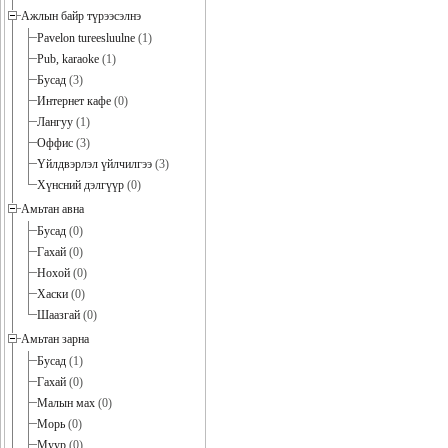
Ажлын байр түрээсэлнэ
Pavelon tureesluulne
(1)
Pub, karaoke
(1)
Бусад
(3)
Интернет кафе
(0)
Лангуу
(1)
Оффис
(3)
Үйлдвэрлэл үйлчилгээ
(3)
Хүнсний дэлгүүр
(0)
Амьтан авна
Бусад
(0)
Гахай
(0)
Нохой
(0)
Хаски
(0)
Шаазгай
(0)
Амьтан зарна
Бусад
(1)
Гахай
(0)
Малын мах
(0)
Морь
(0)
Муур
(0)