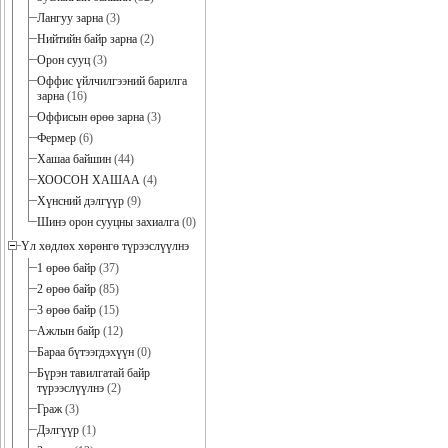
Лангуу зарна
(3)
Нийтийн байр зарна
(2)
Орон сууц
(3)
Оффис үйлчилгээний барилга
зарна
(16)
Оффисын өрөө зарна
(3)
Фермер
(6)
Хашаа байшин
(44)
ХООСОН ХАШАА
(4)
Хүнсний дэлгүүр
(9)
Шинэ орон сууцны захиалга
(0)
Үл хөдлөх хөрөнгө түрээслүүлнэ
1 өрөө байр
(37)
2 өрөө байр
(85)
3 өрөө байр
(15)
Ажлын байр
(12)
Бараа бүтээгдэхүүн
(0)
Бүрэн тавилгатай байр
түрээслүүлнэ
(2)
Граж
(3)
Дэлгүүр
(1)