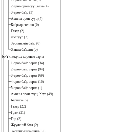
1 өрөө байр авна
(0)
2 өрөө орон сууц авна
(4)
3 өрөө байр
(3)
Амины орон сууц
(4)
Байраар солино
(0)
Газар
(2)
Дэлгүүр
(2)
Зуслангийн байр
(0)
Хашаа байшин
(0)
Үл хөдлөх хөрөнгө зарна
1 өрөө байр зарна
(34)
2 өрөө байр зарна
(94)
3 өрөө байр зарна
(69)
4 өрөө байр зарна
(16)
5 өрөө байр зарна
(1)
Амины орон сууц, Хаус
(49)
Барилга
(6)
Газар
(22)
Граж
(21)
Гэр
(2)
Жуулчний бааз
(2)
Зуслангын байшин
(32)