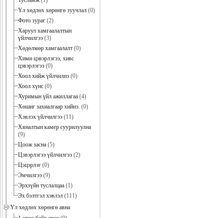
Тусламж
(1)
Үл хөдлөх хөрөнгө зуучлал
(0)
Фото зураг
(2)
Харуул хамгаалалтын
үйлчилгээ
(3)
Хөдөлмөр хамгаалалт
(0)
Хими цэвэрлэгээ, хивс
цэвэрлэгээ
(0)
Хоол хийж үйлчилнэ
(0)
Хоол хүнс
(0)
Хуримын үйл ажиллагаа
(4)
Хөшиг захиалгаар хийнэ.
(0)
Хэвлэх үйлчилгээ
(11)
Хяналтын камер суурилуулна
(9)
Цоож засна
(5)
Цэвэрлэгээ үйлчилгээ
(2)
Цэцэрлэг
(0)
Эмчилгээ
(9)
Эрхзүйн туслалцаа
(1)
Эх бэлтгэл хэвлэл
(111)
Үл хөдлөх хөрөнгө авна