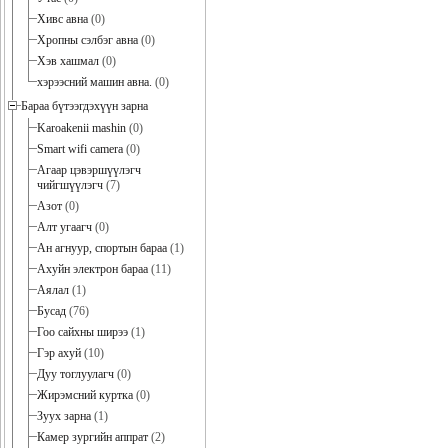
Хивс авна
(0)
Хропны сэлбэг авна
(0)
Хэв хашмал
(0)
хэрээсний машин авна.
(0)
Бараа бүтээгдэхүүн зарна
Karoakenii mashin
(0)
Smart wifi camera
(0)
Агаар цэвэршүүлэгч
чийгшүүлэгч
(7)
Азот
(0)
Алт угаагч
(0)
Ан агнуур, спортын бараа
(1)
Ахуйн электрон бараа
(11)
Аялал
(1)
Бусад
(76)
Гоо сайхны ширээ
(1)
Гэр ахуй
(10)
Дуу тоглуулагч
(0)
Жирэмсний куртка
(0)
Зуух зарна
(1)
Камер зургийн аппрат
(2)