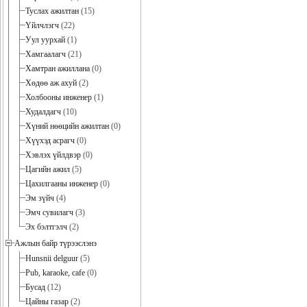
Туслах ажилтан
(15)
Үйлчлэгч
(22)
Уул уурхай
(1)
Хамгаалагч
(21)
Хамтран ажиллана
(0)
Хөдөө аж ахуй
(2)
Холбооны инженер
(1)
Худалдагч
(10)
Хүний нөөцийн ажилтан
(0)
Хүүхэд асрагч
(0)
Хэвлэх үйлдвэр
(0)
Цагийн ажил
(5)
Цахилгааны инженер
(0)
Эм зүйч
(4)
Эмч сувилагч
(3)
Эх бэлтгэлч
(2)
Ажлын байр түрээслэнэ
Hunsnii delguur
(5)
Pub, karaoke, cafe
(0)
Бусад
(12)
Цайны газар
(2)