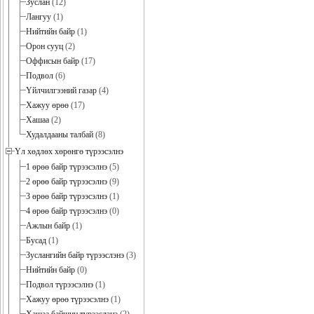
Зуслан
(12)
Лангуу
(1)
Нийтийн байр
(1)
Орон сууц
(2)
Оффисын байр
(17)
Подвол
(6)
Үйлчилгээний газар
(4)
Хажуу өрөө
(17)
Хашаа
(2)
Худалдааны талбай
(8)
Үл хөдлөх хөрөнгө түрээсэлнэ
1 өрөө байр түрээсэлнэ
(5)
2 өрөө байр түрээсэлнэ
(9)
3 өрөө байр түрээсэлнэ
(1)
4 өрөө байр түрээсэлнэ
(0)
Ажлын байр
(1)
Бусад
(1)
Зуслангийн байр түрээслэнэ
(3)
Нийтийн байр
(0)
Подвол түрээсэлнэ
(1)
Хажуу өрөө түрээсэлнэ
(1)