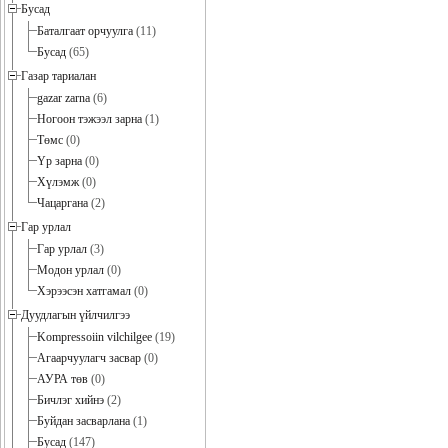
Бусад
Баталгаат орчуулга
(11)
Бусад
(65)
Газар тариалан
gazar zarna
(6)
Ногоон тэжээл зарна
(1)
Төмс
(0)
Үр зарна
(0)
Хүлэмж
(0)
Чацаргана
(2)
Гар урлал
Гар урлал
(3)
Модон урлал
(0)
Хэрээсэн хатгамал
(0)
Дуудлагын үйлчилгээ
Kompressoiin vilchilgee
(19)
Агаарчуулагч засвар
(0)
АУРА төв
(0)
Бичлэг хийнэ
(2)
Буйдан засварлана
(1)
Бусад
(147)