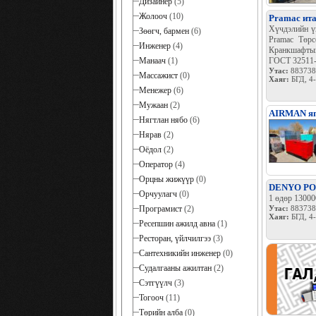
Дизайнер
(5)
Жолооч
(10)
Pramac ита
Хүчдэлийн үн
Зөөгч, бармен
(6)
Pramac Төрс
Инженер
(4)
Кранкшафтын
Манаач
(1)
ГОСТ 32511-2
Утас:
883738
Массажист
(0)
Хаяг:
БГД, 4
Менежер
(6)
Мужаан
(2)
AIRMAN яп
Нягтлан нябо
(6)
Нярав
(2)
Оёдол
(2)
Оператор
(4)
Орцны жижүүр
(0)
DENYO PO
Орчуулагч
(0)
1 өдөр 13000
Програмист
(2)
Утас:
883738
Хаяг:
БГД, 4
Ресепшин ажилд авна
(1)
Ресторан, үйлчилгээ
(3)
Сантехникийн инженер
(0)
Судалгааны ажилтан
(2)
Сэтгүүлч
(3)
Тогооч
(11)
Төрийн алба
(0)