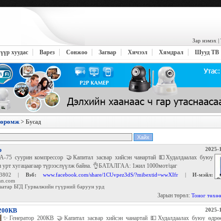
Зар нэмэх
|
үүр хуудас
Варез
Сонжоо
Загвар
Хичээл
Хямдрал
Шууд ТВ
өөрөмж
> Бусад
р
2025-1
-75 суурин компрессор 🤝Капитал засвар хийсэн чанартай 💵Худалдаалах буюу
н урт хугацаагаар түрээслүүлж байна. 👌БАТАЛГАА: 1жил 1000мот/цаг
3802 |
Вэб:
www.facebook.com/share/1CUvpez3dS/?mibextid=wwXIfr
|
И-мэйл:
mn.com
аатар БГД Гурвалжийн гүүрний баруун урд
Зарын төрөл:
Тоног төхө
 200КВ
2025-1
✨Генератор 200КВ 🤝Капитал засвар хийсэн чанартай 💵Худалдаалах буюу өдрө