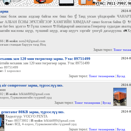
зарна
2024-0
рснаас болж ажлаа алдсаар байгаа юм биш биз ☝️Танд улсын үйлдвэрийн ЧАНА
ыг АЛБАН ЁСНЫ ЭРХТЭЙГЭЭР ХАМГИЙН ХЯМДААР санал болгож байна 😊 🔌
н бат бөх эдэлгээ 🔌Түлш хэмнэлт 🔌Найдвартай ажиллагаа Генератор худалдан авалт
даагийн маслоны шүүр, түлшний шүүр, агаар шүүгч зэргийг үнэгүй дагалдуулна. 🚛Х
66 |
И-мэйл:
nots24@gmail.com
лгаан станцын баруун талд Ноц
Зарын төрөл:
Тоног төхө
еханик зам 120 мян төгрөгөөр зарна. Утас 89751499
2024-0
лтийн механик зам 120 мян төгрөгөөр зарна. Утас 89751499
с:
89751499
яг:
1 хороолол
Зарын төрөл:
|
Тоног төхөөрөмж
Бусад
 air compressor зарна, түрээслүүлнэ.
2024-0
/мин
02 |
И-мэйл:
hfklsh889@gmail.com
-хороо, Гурвалжингийн гүүрний урд
Зарын төрөл:
|
Тоног төхөөрөмж
Бусад
д generator 80KB зарна, түрээслүүлнэ.
2024-0
Хөдөлгүүр: VOLVO PENTA
Утас:
88373802 |
И-мэйл:
hfklsh889@gmail.com
Хаяг:
БГД, 4-хороо, Гурвалжингийн гүүрний урд
Зарын төрөл:
|
Тоног төхөөрөмж
Бусад