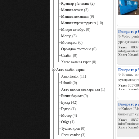
Кранаар үйлчилнэ
(2)
Машин асаана
(3)
Машин механизм
(9)
Машин түрээслүүлэнэ
(10)
Микро автобус
(0)
Генератор
Мопэд
(3)
✨Volvo pent
урт хугацаа
Мотоцикл
(0)
Утас:
8837
Өрөмдөж тогтооно
(0)
info@ornites
Хаяг:
Улаанб
Сэлбэг
(9)
Хагас ачааны тэрэг
(0)
Авто сэлбэг зарна
Генератор
✨Pramac ита
Amortizator
(11)
хугацаагаар
Libotik
(0)
Утас:
883738
Авто цахилгаан хэрэгсэл
(1)
Хаяг:
Улаанб
Бичиг баримт
(0)
Бусад
(42)
Генератор
Гүпэр
(1)
✨Kubota J310
болон урт х
Мотор
(4)
Утас:
8837
Обуд
(1)
info@ornites
Хаяг:
Улаанб
Туслах кроп
(0)
Япон сэлбэг
(3)