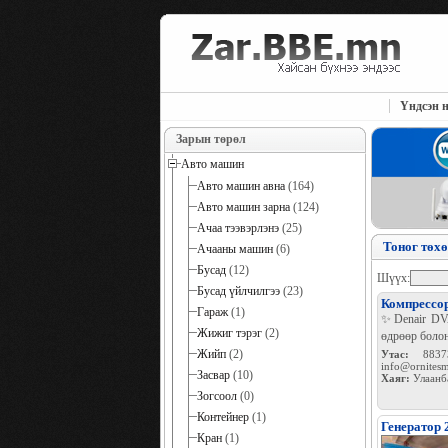
Үндсэн н
Зарын төрөл
Авто машин
Авто машин авна
(164)
Авто машин зарна
(124)
Ачаа тээвэрлэнэ
(25)
Тоног төх
Ачааны машин
(6)
Бусад
(12)
Шүүх:
Бусад үйлчилгээ
(23)
Компрессо
Гараж
(1)
✨Denair DVA
Жижиг тэрэг
(2)
өдрөөр боло
Жийп
(2)
Утас:
8837
info@ornites
Засвар
(10)
Хаяг:
Улаанб
Зогсоол
(0)
Контейнер
(1)
Генератор
Кран
(1)