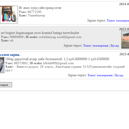
2024-0
Яг авах хүнд сайн яриад өгнө
Утас:
86771190
Хаяг:
Улаанбаатар
Зарын төрөл:
Тоног төхөөрө
2023-0
urt bogino hugatsaagaar awto kraniud bainga tureesluulne
Утас:
99869809 |
И-мэйл:
ochirkhuyag.world@gmail.com
Хаяг:
ub
Зарын төрөл:
|
Тоног төхөөрөмж
Бусад
ллон зарна.
2023-0
16бар даралттай агаар хийх боломжтой. 1,5 куб-8000000 1 куб-6300000
Утас:
88373802 |
И-мэйл:
hfklsh889@gmail.com
Хаяг:
: Баянгол дүүрэг, 20 хороо, Ажилчдын гудамж 51/1(Гурвалжингийн гүүрний
урд )
Зарын төрөл:
|
Тоног төхөөрөмж
Бусад
 харах