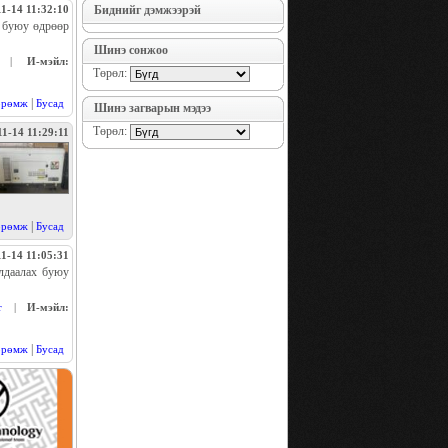
1-14 11:32:10
Биднийг дэмжээрэй
х буюу өдрөөр
Шинэ сонжоо
|
И-мэйл:
Төрөл:
|
өрөмж
Бусад
Шинэ загварын мэдээ
Төрөл:
11-14 11:29:11
|
өрөмж
Бусад
1-14 11:05:31
лдаалах буюу
r
|
И-мэйл:
|
өрөмж
Бусад