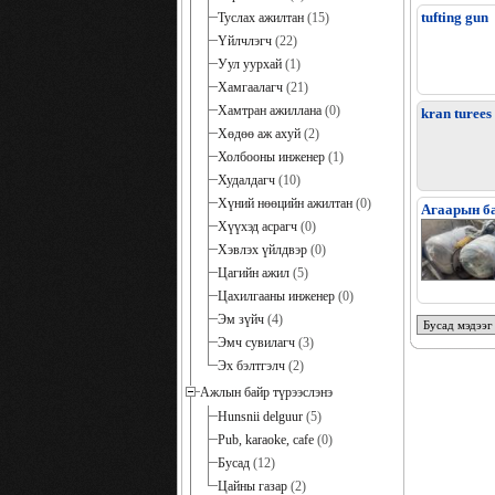
tufting gun
Туслах ажилтан
(15)
Үйлчлэгч
(22)
Уул уурхай
(1)
Хамгаалагч
(21)
Хамтран ажиллана
(0)
kran turees
Хөдөө аж ахуй
(2)
Холбооны инженер
(1)
Худалдагч
(10)
Хүний нөөцийн ажилтан
(0)
Агаарын ба
Хүүхэд асрагч
(0)
Хэвлэх үйлдвэр
(0)
Цагийн ажил
(5)
Цахилгааны инженер
(0)
Эм зүйч
(4)
Бусад мэдээг
Эмч сувилагч
(3)
Эх бэлтгэлч
(2)
Ажлын байр түрээслэнэ
Hunsnii delguur
(5)
Pub, karaoke, cafe
(0)
Бусад
(12)
Цайны газар
(2)