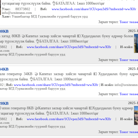
хугацаагаар түрээслүүлж байна. 👌БАТАЛГАА: 1жил 1000мот/цаг
Утас:
88373802 |
Вэб:
www.facebook.com/share/1CUvpez3dS/?mibextid=wwXIfr
info@ornitesmn.com
Хаяг:
Улаанбаатар БГД Гурвалжийн гүүрний баруун урд
Зарын төрөл:
Тоног төхө
 80КВ
2025-1
a хятад 80КВ 🤝Капитал засвар хийсэн чанартай 💵Худалдаалах буюу өдрөөр болон
гаар түрээслүүлж байна. 👌БАТАЛГАА: 1жил 1000мот/цаг
3802 |
Вэб:
www.facebook.com/share/1CUvpez3dS/?mibextid=wwXIfr
|
И-мэйл:
mn.com
аатар БГД Гурвалжийн гүүрний баруун урд
Зарын төрөл:
Тоног төхө
 34КВ
2025-1
ли генератор 34КВ 🤝Капитал засвар хийсэн чанартай 💵Худалдаалах буюу өдрө
 түрээслүүлж байна. 👌БАТАЛГАА: 1жил 1000мот/цаг
02 |
Вэб:
www.facebook.com/share/1CUvpez3dS/?mibextid=wwXIfr
|
И-мэйл:
info@ornitesmn
аатар БГД Гурвалжийн гүүрний баруун урд
Зарын төрөл:
Тоног төхө
 20КВ
2025-1
 япон генератор 8КВ 🤝Капитал засвар хийсэн чанартай 💵Худалдаалах буюу өдрөөр
угацаагаар түрээслүүлж байна. 👌БАТАЛГАА: 1жил 1000мот/цаг
3802 |
Вэб:
www.facebook.com/share/1CUvpez3dS/?mibextid=wwXIfr
|
И-мэйл:
mn.com
аатар БГД Гурвалжийн гүүрний баруун урд
Зарын төрөл:
Тоног төхө