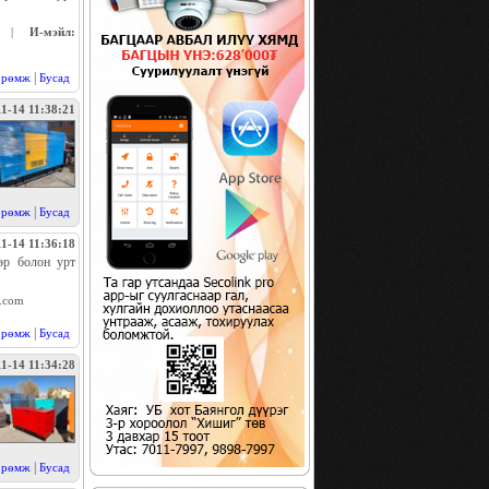
|
И-мэйл:
|
өрөмж
Бусад
1-14 11:38:21
|
өрөмж
Бусад
1-14 11:36:18
өр болон урт
.com
|
өрөмж
Бусад
1-14 11:34:28
|
өрөмж
Бусад