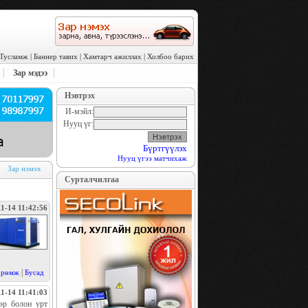
Тусламж
|
Баннер тавих
|
Хамтарч ажиллах
|
Холбоо барих
Зар мэдээ
Нэвтрэх
И-мэйл:
Нууц үг:
Бүртгүүлэх
Нууц үгээ матчихаж
Зар нэмэх
Сурталчилгаа
1-14 11:42:56
|
өрөмж
Бусад
1-14 11:41:03
өр болон урт