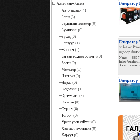
Генератор
Ажил хайж байна
Авто засвар
(4)
Багш
(3)
Барилгын инженер
(0)
Бүжигчин
(0)
Бусад
(6)
Генератор 
Гагнуур
(1)
✨Lister Pet
Жолооч
(1)
өдрөөр боло
Загвар зохион бүтээгч
(0)
Утас:
8837
info@ornites
Зөөгч
(0)
Хаяг:
Улаанб
Менежер
(1)
Нягтлан
(0)
Генератор
Нярав
(0)
Оёдолчин
(1)
Орчуулагч
(3)
Оюутан
(0)
Сурагч
(0)
Тогооч
(0)
Урлаг уран сайхан
(0)
Хамтарч ажиллана
(0)
Харуул
(0)