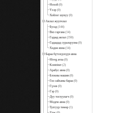
Нохой
(0)
Үхэр
(0)
Хойлог шувуу
(0)
Аялал жуулчлал
Бусад
(144)
Виз гаргана
(14)
Гадаад аялал
(350)
Гадаадад суралцуулна
(0)
Хөдөө явна
(14)
Бараа бүтээгдэхүүн авна
Hiveg avna
(0)
Konteiner
(2)
Арабус авна
(0)
Блокны машин
(0)
Гоо сайханы бараа
(0)
Гүзов
(0)
Гэр
(0)
Дуу тоглуулагч
(0)
Модем авна
(0)
Тулгуур төмөр
(1)
Утас
(0)