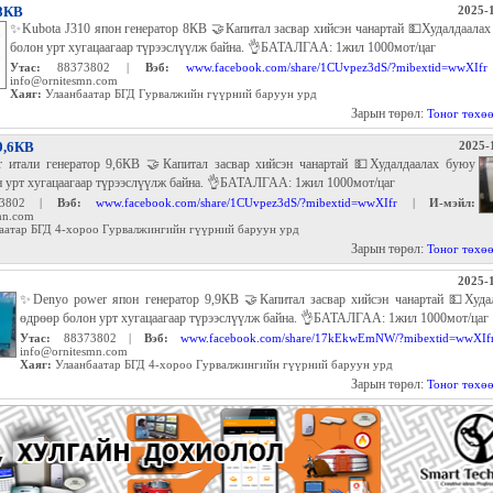
 8КВ
2025-1
✨Kubota J310 япон генератор 8КВ 🤝Капитал засвар хийсэн чанартай 💵Худалдаала
болон урт хугацаагаар түрээслүүлж байна. 👌БАТАЛГАА: 1жил 1000мот/цаг
Утас:
88373802 |
Вэб:
www.facebook.com/share/1CUvpez3dS/?mibextid=wwXIfr
info@ornitesmn.com
Хаяг:
Улаанбаатар БГД Гурвалжийн гүүрний баруун урд
Зарын төрөл:
Тоног төхө
9,6КВ
2025-
er итали генератор 9,6КВ 🤝Капитал засвар хийсэн чанартай 💵Худалдаалах буюу
н урт хугацаагаар түрээслүүлж байна. 👌БАТАЛГАА: 1жил 1000мот/цаг
3802 |
Вэб:
www.facebook.com/share/1CUvpez3dS/?mibextid=wwXIfr
|
И-мэйл:
mn.com
аатар БГД 4-хороо Гурвалжингийн гүүрний баруун урд
Зарын төрөл:
Тоног төхө
2025-1
✨Denyo power япон генератор 9,9КВ 🤝Капитал засвар хийсэн чанартай 💵Худа
өдрөөр болон урт хугацаагаар түрээслүүлж байна. 👌БАТАЛГАА: 1жил 1000мот/цаг
Утас:
88373802 |
Вэб:
www.facebook.com/share/17kEkwEmNW/?mibextid=wwXIf
info@ornitesmn.com
Хаяг:
Улаанбаатар БГД 4-хороо Гурвалжингийн гүүрний баруун урд
Зарын төрөл:
Тоног төхө