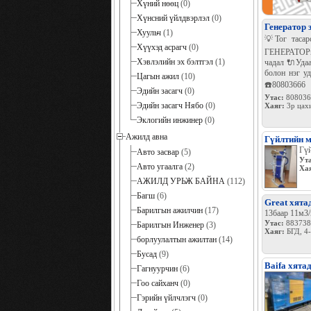
Хүний нөөц
(0)
Хүнсний үйлдвэрлэл
(0)
Генератор 
Хуульч
(1)
💡Тог таса
Хүүхэд асрагч
(0)
ГЕНЕРАТОР
Хэвлэлийн эх бэлтгэл
(1)
чадал 🔌Удаа
болон нэг у
Цагын ажил
(10)
☎️80803666
Эдийн засагч
(0)
Утас:
808036
Эдийн засагч Нябо
(0)
Хаяг:
3р цахи
Эклогийн инжинер
(0)
Ажилд авна
Гүйлтийн м
Гүй
Авто засвар
(5)
Ута
Авто угаалга
(2)
Ха
АЖИЛД УРЬЖ БАЙНА
(112)
Багш
(6)
Great хятад
Барилгын ажилчин
(17)
13баар 11м3
Утас:
883738
Барилгын Инженер
(3)
Хаяг:
БГД, 4
борлуулалтын ажилтан
(14)
Бусад
(9)
Baifa хята
Гагнуурчин
(6)
Гоо сайханч
(0)
Гэрийн үйлчлэгч
(0)