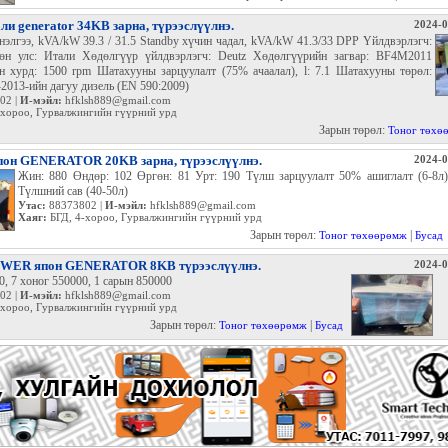
ли generator 34KB зарна, түрээслүүлнэ.
2024-0
элгээ, kVA/kW 39.3 / 31.5 Standby хүчин чадал, kVA/kW 41.3/33 DPP Үйлдвэрлэгч:
өн улс: Итали Хөдөлгүүр үйлдвэрлэгч: Deutz Хөдөлгүүрийн загвар: BF4M2011
 хурд: 1500 rpm Шатахууны зарцуулалт (75% ачаалал), l: 7.1 Шатахууны төрөл:
013-ийн дагуу дизель (EN 590:2009)
02 |
И-мэйл:
hfklsh889@gmail.com
-хороо, Гурвалжингийн гүүрний урд
Зарын төрөл:
Тоног төхө
он GENERATOR 20KB зарна, түрээслүүлнэ.
2024-0
Жин: 880 Өндөр: 102 Өргөн: 81 Урт: 190 Түлш зарцуулалт 50% ашиглалт (6-8л)
Түлшний сав (40-50л)
Утас:
88373802 |
И-мэйл:
hfklsh889@gmail.com
Хаяг:
БГД, 4-хороо, Гурвалжингийн гүүрний урд
Зарын төрөл:
|
Тоног төхөөрөмж
Бусад
WER япон GENERATOR 8KB түрээслүүлнэ.
2024-0
0, 7 хоног 550000, 1 сарын 850000
02 |
И-мэйл:
hfklsh889@gmail.com
-хороо, Гурвалжингийн гүүрний урд
Зарын төрөл:
|
Тоног төхөөрөмж
Бусад