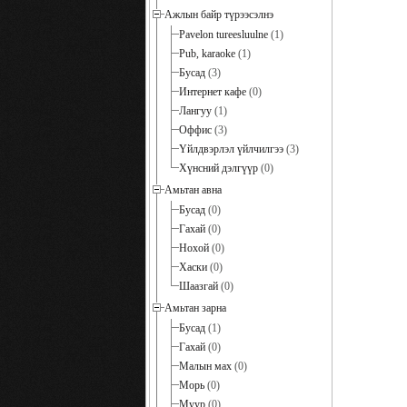
Ажлын байр түрээсэлнэ
Pavelon tureesluulne
(1)
Pub, karaoke
(1)
Бусад
(3)
Интернет кафе
(0)
Лангуу
(1)
Оффис
(3)
Үйлдвэрлэл үйлчилгээ
(3)
Хүнсний дэлгүүр
(0)
Амьтан авна
Бусад
(0)
Гахай
(0)
Нохой
(0)
Хаски
(0)
Шаазгай
(0)
Амьтан зарна
Бусад
(1)
Гахай
(0)
Малын мах
(0)
Морь
(0)
Муур
(0)