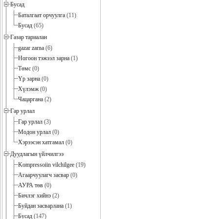
Бусад
Баталгаат орчуулга
(11)
Бусад
(65)
Газар тариалан
gazar zarna
(6)
Ногоон тэжээл зарна
(1)
Төмс
(0)
Үр зарна
(0)
Хүлэмж
(0)
Чацаргана
(2)
Гар урлал
Гар урлал
(3)
Модон урлал
(0)
Хэрээсэн хатгамал
(0)
Дуудлагын үйлчилгээ
Kompressoiin vilchilgee
(19)
Агаарчуулагч засвар
(0)
АУРА төв
(0)
Бичлэг хийнэ
(2)
Буйдан засварлана
(1)
Бусад
(147)