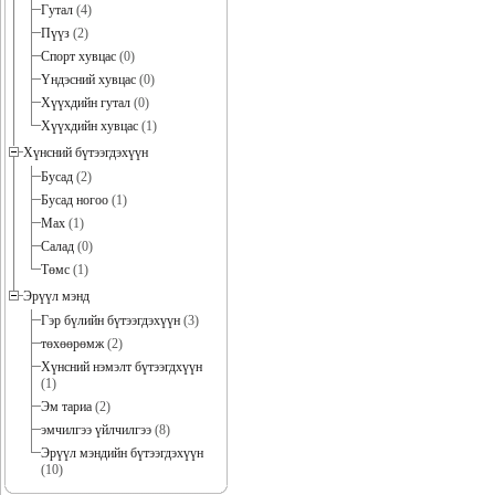
Гутал
(4)
Пүүз
(2)
Спорт хувцас
(0)
Үндэсний хувцас
(0)
Хүүхдийн гутал
(0)
Хүүхдийн хувцас
(1)
Хүнсний бүтээгдэхүүн
Бусад
(2)
Бусад ногоо
(1)
Мах
(1)
Салад
(0)
Төмс
(1)
Эрүүл мэнд
Гэр бүлийн бүтээгдэхүүн
(3)
төхөөрөмж
(2)
Хүнсний нэмэлт бүтээгдхүүн
(1)
Эм тариа
(2)
эмчилгээ үйлчилгээ
(8)
Эрүүл мэндийн бүтээгдэхүүн
(10)