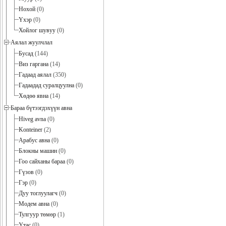
Нохой
(0)
Үхэр
(0)
Хойлог шувуу
(0)
Аялал жуулчлал
Бусад
(144)
Виз гаргана
(14)
Гадаад аялал
(350)
Гадаадад суралцуулна
(0)
Хөдөө явна
(14)
Бараа бүтээгдэхүүн авна
Hiveg avna
(0)
Konteiner
(2)
Арабус авна
(0)
Блокны машин
(0)
Гоо сайханы бараа
(0)
Гүзов
(0)
Гэр
(0)
Дуу тоглуулагч
(0)
Модем авна
(0)
Тулгуур төмөр
(1)
Утас
(0)