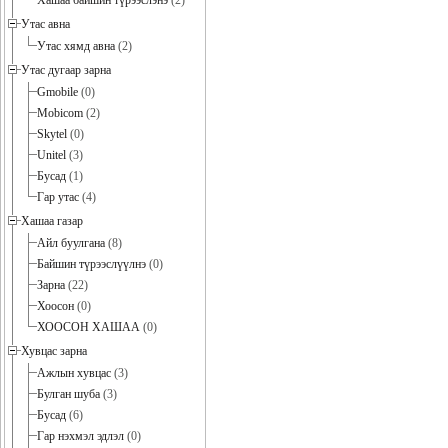
Хашаа байшин түрээслэнэ
(2)
Утас авна
Утас хямд авна
(2)
Утас дугаар зарна
Gmobile
(0)
Mobicom
(2)
Skytel
(0)
Unitel
(3)
Бусад
(1)
Гар утас
(4)
Хашаа газар
Айл буулгана
(8)
Байшин түрээслүүлнэ
(0)
Зарна
(22)
Хоосон
(0)
ХООСОН ХАШАА
(0)
Хувцас зарна
Ажлын хувцас
(3)
Булган шуба
(3)
Бусад
(6)
Гар нэхмэл эдлэл
(0)