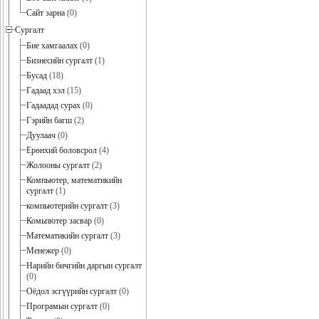
Сайт зарна
(0)
Сургалт
Бие хамгаалах
(0)
Бизнесийн сургалт
(1)
Бусад
(18)
Гадаад хэл
(15)
Гадаадад сурах
(0)
Гэрийн багш
(2)
Дуулаач
(0)
Ерөнхий боловсрол
(4)
Жолооны сургалт
(2)
Компьютер, математикийн
сургалт
(1)
компьютерийн сургалт
(3)
Комьпютер засвар
(0)
Математикийн сургалт
(3)
Менежер
(0)
Нарийн бичгийн даргын сургалт
(0)
Оёдол эсгүүрийн сургалт
(0)
Програмын сургалт
(0)