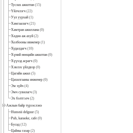
Туслах ажилтан
(15)
Үйлчлэгч
(22)
Уул уурхай
(1)
Хамгаалагч
(21)
Хамтран ажиллана
(0)
Хөдөө аж ахуй
(2)
Холбооны инженер
(1)
Худалдагч
(10)
Хүний нөөцийн ажилтан
(0)
Хүүхэд асрагч
(0)
Хэвлэх үйлдвэр
(0)
Цагийн ажил
(5)
Цахилгааны инженер
(0)
Эм зүйч
(4)
Эмч сувилагч
(3)
Эх бэлтгэлч
(2)
Ажлын байр түрээслэнэ
Hunsnii delguur
(5)
Pub, karaoke, cafe
(0)
Бусад
(12)
Цайны газар
(2)