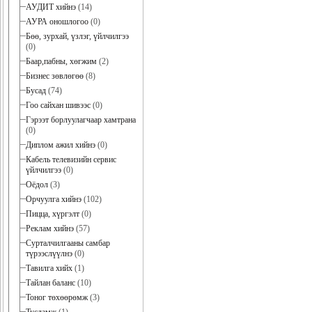
АУДИТ хийнэ
(14)
АУРА оношлогоо
(0)
Бөө, зурхай, үзлэг, үйлчилгээ
(0)
Баар,пабны, хөгжим
(2)
Бизнес зөвлөгөө
(8)
Бусад
(74)
Гоо сайхан шивээс
(0)
Гэрээт борлуулагчаар хамтрана
(0)
Диплом ажил хийнэ
(0)
Кабель телевизийн сервис
үйлчилгээ
(0)
Оёдол
(3)
Орчуулга хийнэ
(102)
Пицца, хүргэлт
(0)
Реклам хийнэ
(57)
Сурталчилгааны самбар
түрээслүүлнэ
(0)
Тавилга хийх
(1)
Тайлан баланс
(10)
Тоног төхөөрөмж
(3)