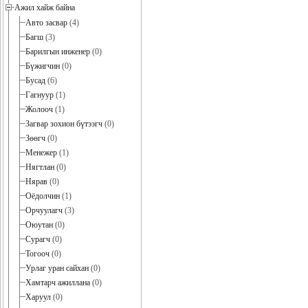
Ажил хайж байна
Авто засвар
(4)
Багш
(3)
Барилгын инженер
(0)
Бүжигчин
(0)
Бусад
(6)
Гагнуур
(1)
Жолооч
(1)
Загвар зохион бүтээгч
(0)
Зөөгч
(0)
Менежер
(1)
Нягтлан
(0)
Нярав
(0)
Оёдолчин
(1)
Орчуулагч
(3)
Оюутан
(0)
Сурагч
(0)
Тогооч
(0)
Урлаг уран сайхан
(0)
Хамтарч ажиллана
(0)
Харуул
(0)