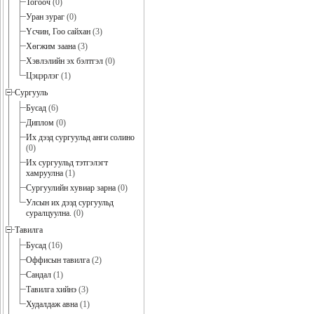
Тогооч
(0)
Уран зураг
(0)
Үсчин, Гоо сайхан
(3)
Хөгжим заана
(3)
Хэвлэлийн эх бэлтгэл
(0)
Цэцэрлэг
(1)
Сургууль
Бусад
(6)
Диплом
(0)
Их дээд сургуульд анги солино
(0)
Их сургуульд тэтгэлэгт
хамруулна
(1)
Сургуулийн хувиар зарна
(0)
Улсын их дээд сургуульд
суралцуулна.
(0)
Тавилга
Бусад
(16)
Оффисын тавилга
(2)
Сандал
(1)
Тавилга хийнэ
(3)
Худалдаж авна
(1)