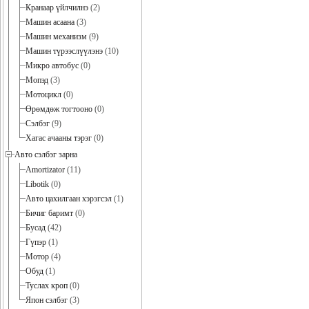
Кранаар үйлчилнэ
(2)
Машин асаана
(3)
Машин механизм
(9)
Машин түрээслүүлэнэ
(10)
Микро автобус
(0)
Мопэд
(3)
Мотоцикл
(0)
Өрөмдөж тогтооно
(0)
Сэлбэг
(9)
Хагас ачааны тэрэг
(0)
Авто сэлбэг зарна
Amortizator
(11)
Libotik
(0)
Авто цахилгаан хэрэгсэл
(1)
Бичиг баримт
(0)
Бусад
(42)
Гүпэр
(1)
Мотор
(4)
Обуд
(1)
Туслах кроп
(0)
Япон сэлбэг
(3)