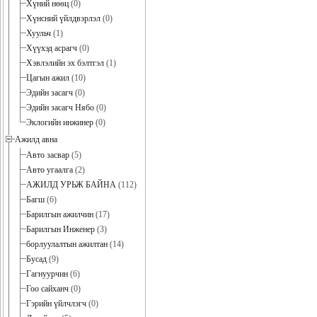
Хүний нөөц
(0)
Хүнсний үйлдвэрлэл
(0)
Хуульч
(1)
Хүүхэд асрагч
(0)
Хэвлэлийн эх бэлтгэл
(1)
Цагын ажил
(10)
Эдийн засагч
(0)
Эдийн засагч Нябо
(0)
Эклогийн инжинер
(0)
Ажилд авна
Авто засвар
(5)
Авто угаалга
(2)
АЖИЛД УРЬЖ БАЙНА
(112)
Багш
(6)
Барилгын ажилчин
(17)
Барилгын Инженер
(3)
борлуулалтын ажилтан
(14)
Бусад
(9)
Гагнуурчин
(6)
Гоо сайханч
(0)
Гэрийн үйлчлэгч
(0)