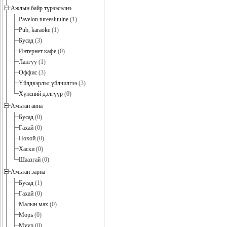
Ажлын байр түрээсэлнэ
Pavelon tureesluulne
(1)
Pub, karaoke
(1)
Бусад
(3)
Интернет кафе
(0)
Лангуу
(1)
Оффис
(3)
Үйлдвэрлэл үйлчилгээ
(3)
Хүнсний дэлгүүр
(0)
Амьтан авна
Бусад
(0)
Гахай
(0)
Нохой
(0)
Хаски
(0)
Шаазгай
(0)
Амьтан зарна
Бусад
(1)
Гахай
(0)
Малын мах
(0)
Морь
(0)
Муур
(0)