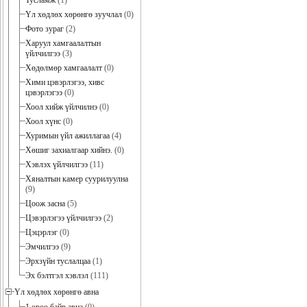
Тусламж
(1)
Үл хөдлөх хөрөнгө зуучлал
(0)
Фото зураг
(2)
Харуул хамгаалалтын
үйлчилгээ
(3)
Хөдөлмөр хамгаалалт
(0)
Хими цэвэрлэгээ, хивс
цэвэрлэгээ
(0)
Хоол хийж үйлчилнэ
(0)
Хоол хүнс
(0)
Хуримын үйл ажиллагаа
(4)
Хөшиг захиалгаар хийнэ.
(0)
Хэвлэх үйлчилгээ
(11)
Хяналтын камер суурилуулна
(9)
Цоож засна
(5)
Цэвэрлэгээ үйлчилгээ
(2)
Цэцэрлэг
(0)
Эмчилгээ
(9)
Эрхзүйн туслалцаа
(1)
Эх бэлтгэл хэвлэл
(111)
Үл хөдлөх хөрөнгө авна