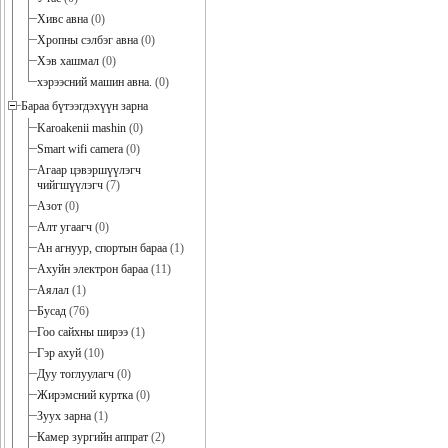
Хивс авна
(0)
Хропны сэлбэг авна
(0)
Хэв хашмал
(0)
хэрээсний машин авна.
(0)
Бараа бүтээгдэхүүн зарна
Karoakenii mashin
(0)
Smart wifi camera
(0)
Агаар цэвэршүүлэгч
чийгшүүлэгч
(7)
Азот
(0)
Алт угаагч
(0)
Ан агнуур, спортын бараа
(1)
Ахуйн электрон бараа
(11)
Аялал
(1)
Бусад
(76)
Гоо сайхны ширээ
(1)
Гэр ахуй
(10)
Дуу тоглуулагч
(0)
Жирэмсний куртка
(0)
Зуух зарна
(1)
Камер зургийн аппрат
(2)