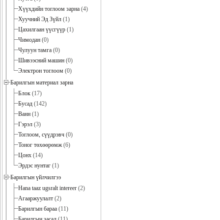
Хүүхдийн тоглоом зарна
(4)
Хуучний Эд Зүйл
(1)
Цахилгаан үүсгүүр
(1)
Чимодан
(0)
Чулуун тамга
(0)
Шивээсний машин
(0)
Электрон тоглоом
(0)
Барилгын материал зарна
Блок
(17)
Бусад
(142)
Ванн
(1)
Гэрэл
(3)
Тоглоом, сүүдрэвч
(0)
Тоног төхөөрөмж
(6)
Цонх
(14)
Эрдэс нунтаг
(1)
Барилгын үйлчилгээ
Hana taaz ugsralt intereer
(2)
Агааржуулалт
(2)
Барилгын бараа
(11)
Барилгын засал
(11)