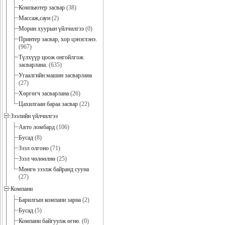
Компьютер засвар
(38)
Массаж,саун
(2)
Морин хуурын үйлчилгээ
(0)
Принтер засвар, хор цэнэглэнэ.
(967)
Түлхүүр цоож онгойлгож
засварлана.
(635)
Угаалгийн машин засварлана
(27)
Хөргөгч засварлана
(26)
Цахилгаан бараа засвар
(22)
Зээлийн үйлчилгээ
Авто ломбард
(106)
Бусад
(8)
Зээл олгоно
(71)
Зээл чөлөөлнө
(25)
Мөнгө зээлж байранд сууна
(27)
Компани
Барилгын компани зарна
(2)
Бусад
(5)
Компани байгуулж өгнө.
(0)