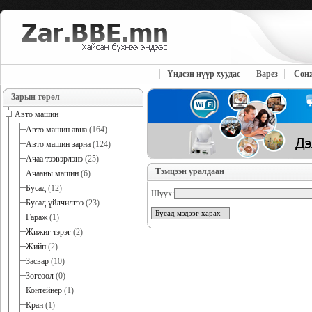
Үндсэн нүүр хуудас
Варез
Сон
Зарын төрөл
Авто машин
Авто машин авна
(164)
Авто машин зарна
(124)
Ачаа тээвэрлэнэ
(25)
Тэмцээн уралдаан
Ачааны машин
(6)
Бусад
(12)
Шүүх:
Бусад үйлчилгээ
(23)
Бусад мэдээг харах
Гараж
(1)
Жижиг тэрэг
(2)
Жийп
(2)
Засвар
(10)
Зогсоол
(0)
Контейнер
(1)
Кран
(1)