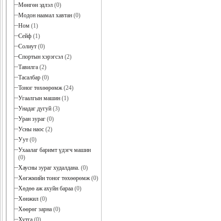
Мөнгөн эдлэл
(0)
Модон наамал хавтан
(0)
Ном
(1)
Сейф
(1)
Солиут
(0)
Спортын хэрэгсэл
(2)
Тавилга
(2)
Тасалбар
(0)
Тоног төхөөрөмж
(24)
Угаалгын машин
(1)
Унадаг дугуй
(3)
Уран зураг
(0)
Усны наос
(2)
Уут
(0)
Ухаалаг баримт үдэгч машин
(0)
Хаусны зураг худалдана.
(0)
Хөгжмийн тоног төхөөрөмж
(0)
Хөдөө аж ахуйн бараа
(0)
Хөнжил
(0)
Хөөрөг зарна
(0)
Хутга
(0)