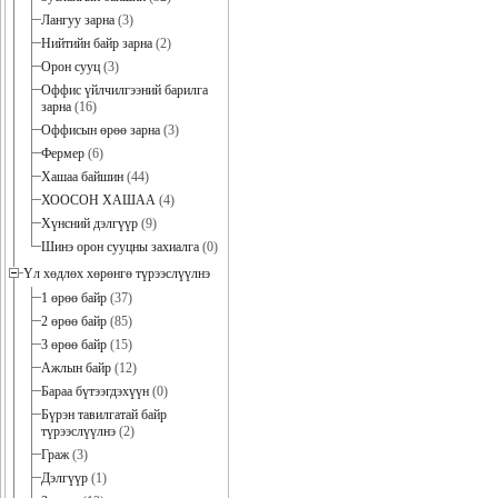
Лангуу зарна
(3)
Нийтийн байр зарна
(2)
Орон сууц
(3)
Оффис үйлчилгээний барилга
зарна
(16)
Оффисын өрөө зарна
(3)
Фермер
(6)
Хашаа байшин
(44)
ХООСОН ХАШАА
(4)
Хүнсний дэлгүүр
(9)
Шинэ орон сууцны захиалга
(0)
Үл хөдлөх хөрөнгө түрээслүүлнэ
1 өрөө байр
(37)
2 өрөө байр
(85)
3 өрөө байр
(15)
Ажлын байр
(12)
Бараа бүтээгдэхүүн
(0)
Бүрэн тавилгатай байр
түрээслүүлнэ
(2)
Граж
(3)
Дэлгүүр
(1)