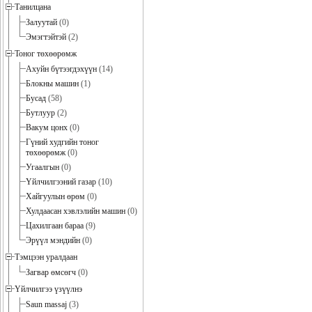
Танилцана
Залуутай
(0)
Эмэгтэйтэй
(2)
Тоног төхөөрөмж
Ахуйн бүтээгдэхүүн
(14)
Блокны машин
(1)
Бусад
(58)
Бутлуур
(2)
Вакум цонх
(0)
Гүний худгийн тоног
төхөөрөмж
(0)
Угаалгын
(0)
Үйлчилгээний газар
(10)
Хайгуулын өрөм
(0)
Хулдаасан хэвлэлийн машин
(0)
Цахилгаан бараа
(9)
Эрүүл мэндийн
(0)
Тэмцээн уралдаан
Загвар өмсөгч
(0)
Үйлчилгээ үзүүлнэ
Saun massaj
(3)