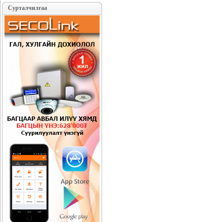
Сурталчилгаа