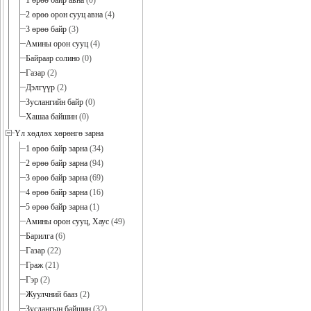
1 өрөө байр авна
(0)
2 өрөө орон сууц авна
(4)
3 өрөө байр
(3)
Амины орон сууц
(4)
Байраар солино
(0)
Газар
(2)
Дэлгүүр
(2)
Зуслангийн байр
(0)
Хашаа байшин
(0)
Үл хөдлөх хөрөнгө зарна
1 өрөө байр зарна
(34)
2 өрөө байр зарна
(94)
3 өрөө байр зарна
(69)
4 өрөө байр зарна
(16)
5 өрөө байр зарна
(1)
Амины орон сууц, Хаус
(49)
Барилга
(6)
Газар
(22)
Граж
(21)
Гэр
(2)
Жуулчний бааз
(2)
Зуслангын байшин
(32)