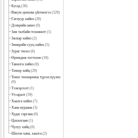
Бусад
(38)
Вакум цонхны үйлчилгээ
(329)
Гагнуур хийнэ
(28)
Дээврийн ажил
(0)
Зам талбайн тохижилт
(1)
Засвар хийнэ
(2)
Зөөврийн сууц хийнэ
(5)
Зураг төсөл
(6)
Өрөмдөж тогтооно
(18)
Тавилга хийнэ
(0)
Төмөр хийц
(29)
Тоног төхөөрөмж түрээслүүлнэ
(0)
Тээвэрлэлт
(1)
Угсаралт
(59)
Хаалга хийнэ
(7)
Хана нураана
(3)
Худаг гаргана
(0)
Цахилгаан
(1)
Чулуу хийц
(0)
Шилэн хана, хаалга
(2)