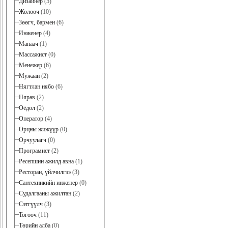
Дизайнер
(5)
Жолооч
(10)
Зөөгч, бармен
(6)
Инженер
(4)
Манаач
(1)
Массажист
(0)
Менежер
(6)
Мужаан
(2)
Нягтлан нябо
(6)
Нярав
(2)
Оёдол
(2)
Оператор
(4)
Орцны жижүүр
(0)
Орчуулагч
(0)
Програмист
(2)
Ресепшин ажилд авна
(1)
Ресторан, үйлчилгээ
(3)
Сантехникийн инженер
(0)
Судалгааны ажилтан
(2)
Сэтгүүлч
(3)
Тогооч
(11)
Төрийн алба
(0)