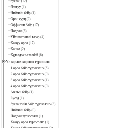
Зуслан
(12)
Лангуу
(1)
Нийтийн байр
(1)
Орон сууц
(2)
Оффисын байр
(17)
Подвол
(6)
Үйлчилгээний газар
(4)
Хажуу өрөө
(17)
Хашаа
(2)
Худалдааны талбай
(8)
Үл хөдлөх хөрөнгө түрээсэлнэ
1 өрөө байр түрээсэлнэ
(5)
2 өрөө байр түрээсэлнэ
(9)
3 өрөө байр түрээсэлнэ
(1)
4 өрөө байр түрээсэлнэ
(0)
Ажлын байр
(1)
Бусад
(1)
Зуслангийн байр түрээслэнэ
(3)
Нийтийн байр
(0)
Подвол түрээсэлнэ
(1)
Хажуу өрөө түрээсэлнэ
(1)