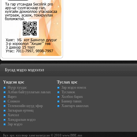
Бусад мэдээ мэдээлэл
Үндсэн цэс
Туслах цэс
Нүүр хуудас
Зар мэдээ нэмэх
Албан байгууллагын лавлах
Тусламж
Варез
Холбоо барих
Сонжоо
Баннер тавих
Телевизийн шууд эфир
Хамтарч ажиллах
Загварын ертөнц
Хичээл
Хямдралын мэдээ
Зар мэдээ
Бүх эрх хуулиар хамгаалагдсан © 2010 www.BBE.mn