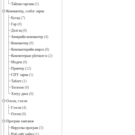
Тайлан гаргана
(1)
Компьютер, сэлбэг зарна
Бусад
(7)
Гар
(0)
Дэлгэц
(0)
Зөөврийн компьютер
(4)
Компьютер
(9)
Компьютерийн ширээ
(0)
Компютерын үйлчилгээ
(2)
Модем
(0)
Принтер
(12)
СПҮ зарна
(1)
Таблет
(1)
Тоглоом
(0)
Хатуу диск
(0)
Олсон, гээсэн
Гээсэн
(4)
Олсон
(0)
Програм хангамж
Вирусны програм
(5)
Вэб сайт хийнэ
(1)