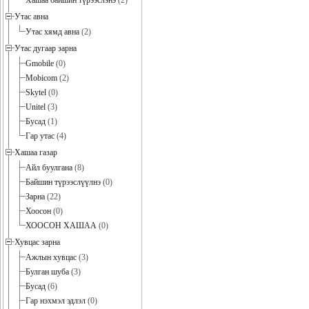
Хашаа байшин түрээслэнэ
(2)
Утас авна
Утас хямд авна
(2)
Утас дугаар зарна
Gmobile
(0)
Mobicom
(2)
Skytel
(0)
Unitel
(3)
Бусад
(1)
Гар утас
(4)
Хашаа газар
Айл буулгана
(8)
Байшин түрээслүүлнэ
(0)
Зарна
(22)
Хоосон
(0)
ХООСОН ХАШАА
(0)
Хувцас зарна
Ажлын хувцас
(3)
Булган шуба
(3)
Бусад
(6)
Гар нэхмэл эдлэл
(0)