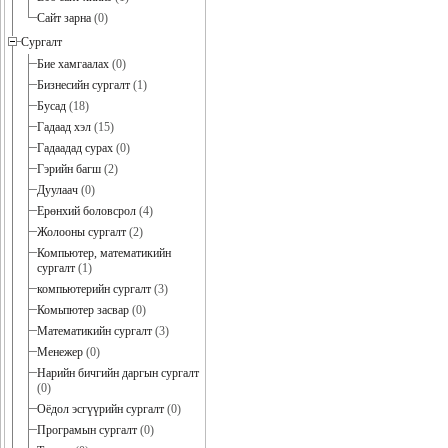
Сайт зарна
(0)
Сургалт
Бие хамгаалах
(0)
Бизнесийн сургалт
(1)
Бусад
(18)
Гадаад хэл
(15)
Гадаадад сурах
(0)
Гэрийн багш
(2)
Дуулаач
(0)
Ерөнхий боловсрол
(4)
Жолооны сургалт
(2)
Компьютер, математикийн
сургалт
(1)
компьютерийн сургалт
(3)
Комьпютер засвар
(0)
Математикийн сургалт
(3)
Менежер
(0)
Нарийн бичгийн даргын сургалт
(0)
Оёдол эсгүүрийн сургалт
(0)
Програмын сургалт
(0)