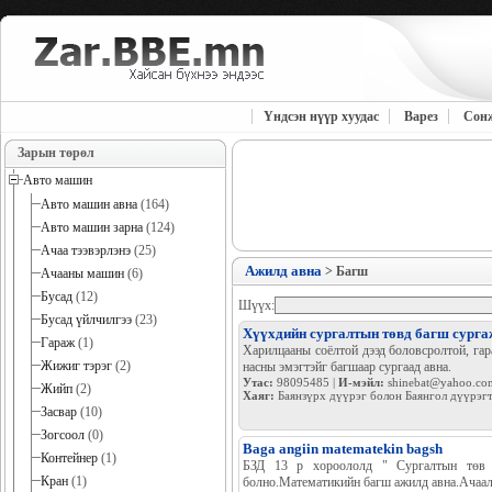
Үндсэн нүүр хуудас
Варез
Сон
Зарын төрөл
Авто машин
Авто машин авна
(164)
Авто машин зарна
(124)
Ачаа тээвэрлэнэ
(25)
Ажилд авна
> Багш
Ачааны машин
(6)
Бусад
(12)
Шүүх:
Бусад үйлчилгээ
(23)
Хүүхдийн сургалтын төвд багш сурга
Гараж
(1)
Харилцааны соёлтой дээд боловсролтой, га
Жижиг тэрэг
(2)
насны эмэгтэйг багшаар сургаад авна.
Утас:
98095485 |
И-мэйл:
shinebat@yahoo.co
Жийп
(2)
Хаяг:
Баянзүрх дүүрэг болон Баянгол дүүрэг
Засвар
(10)
Зогсоол
(0)
Baga angiin matematekin bagsh
Контейнер
(1)
БЗД 13 р хороололд " Сургалтын төв "
Кран
(1)
болно.Математикийн багш ажилд авна.Ачаал