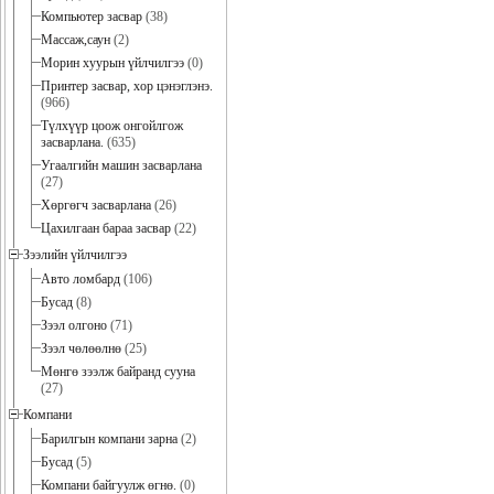
Компьютер засвар
(38)
Массаж,саун
(2)
Морин хуурын үйлчилгээ
(0)
Принтер засвар, хор цэнэглэнэ.
(966)
Түлхүүр цоож онгойлгож
засварлана.
(635)
Угаалгийн машин засварлана
(27)
Хөргөгч засварлана
(26)
Цахилгаан бараа засвар
(22)
Зээлийн үйлчилгээ
Авто ломбард
(106)
Бусад
(8)
Зээл олгоно
(71)
Зээл чөлөөлнө
(25)
Мөнгө зээлж байранд сууна
(27)
Компани
Барилгын компани зарна
(2)
Бусад
(5)
Компани байгуулж өгнө.
(0)