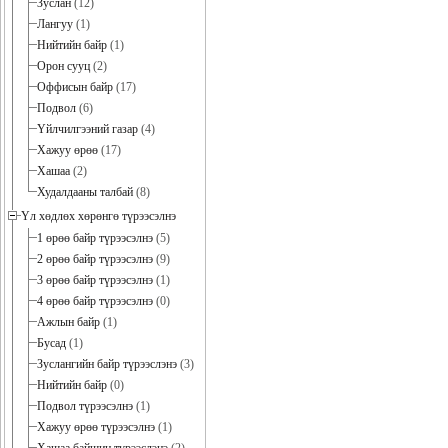
Зуслан
(12)
Лангуу
(1)
Нийтийн байр
(1)
Орон сууц
(2)
Оффисын байр
(17)
Подвол
(6)
Үйлчилгээний газар
(4)
Хажуу өрөө
(17)
Хашаа
(2)
Худалдааны талбай
(8)
Үл хөдлөх хөрөнгө түрээсэлнэ
1 өрөө байр түрээсэлнэ
(5)
2 өрөө байр түрээсэлнэ
(9)
3 өрөө байр түрээсэлнэ
(1)
4 өрөө байр түрээсэлнэ
(0)
Ажлын байр
(1)
Бусад
(1)
Зуслангийн байр түрээслэнэ
(3)
Нийтийн байр
(0)
Подвол түрээсэлнэ
(1)
Хажуу өрөө түрээсэлнэ
(1)