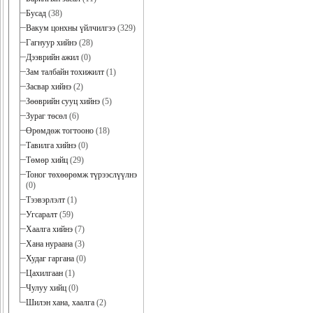
Бусад
(38)
Вакум цонхны үйлчилгээ
(329)
Гагнуур хийнэ
(28)
Дээврийн ажил
(0)
Зам талбайн тохижилт
(1)
Засвар хийнэ
(2)
Зөөврийн сууц хийнэ
(5)
Зураг төсөл
(6)
Өрөмдөж тогтооно
(18)
Тавилга хийнэ
(0)
Төмөр хийц
(29)
Тоног төхөөрөмж түрээслүүлнэ
(0)
Тээвэрлэлт
(1)
Угсаралт
(59)
Хаалга хийнэ
(7)
Хана нураана
(3)
Худаг гаргана
(0)
Цахилгаан
(1)
Чулуу хийц
(0)
Шилэн хана, хаалга
(2)