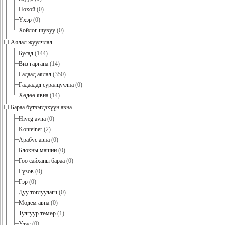
Нохой
(0)
Үхэр
(0)
Хойлог шувуу
(0)
Аялал жуулчлал
Бусад
(144)
Виз гаргана
(14)
Гадаад аялал
(350)
Гадаадад суралцуулна
(0)
Хөдөө явна
(14)
Бараа бүтээгдэхүүн авна
Hiveg avna
(0)
Konteiner
(2)
Арабус авна
(0)
Блокны машин
(0)
Гоо сайханы бараа
(0)
Гүзов
(0)
Гэр
(0)
Дуу тоглуулагч
(0)
Модем авна
(0)
Тулгуур төмөр
(1)
Утас
(0)