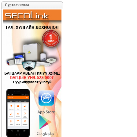
Сурталчилгаа