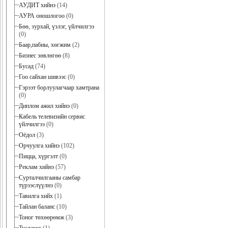
АУДИТ хийнэ
(14)
АУРА оношлогоо
(0)
Бөө, зурхай, үзлэг, үйлчилгээ
(0)
Баар,пабны, хөгжим
(2)
Бизнес зөвлөгөө
(8)
Бусад
(74)
Гоо сайхан шивээс
(0)
Гэрээт борлуулагчаар хамтрана
(0)
Диплом ажил хийнэ
(0)
Кабель телевизийн сервис
үйлчилгээ
(0)
Оёдол
(3)
Орчуулга хийнэ
(102)
Пицца, хүргэлт
(0)
Реклам хийнэ
(57)
Сурталчилгааны самбар
түрээслүүлнэ
(0)
Тавилга хийх
(1)
Тайлан баланс
(10)
Тоног төхөөрөмж
(3)