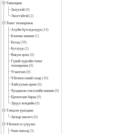
Танилцана
Залуутай
(0)
Эмэгтэйтэй
(2)
Тоног төхөөрөмж
Ахуйн бүтээгдэхүүн
(14)
Блокны машин
(1)
Бусад
(58)
Бутлуур
(2)
Вакум цонх
(0)
Гүний худгийн тоног
төхөөрөмж
(0)
Угаалгын
(0)
Үйлчилгээний газар
(10)
Хайгуулын өрөм
(0)
Хулдаасан хэвлэлийн машин
(0)
Цахилгаан бараа
(9)
Эрүүл мэндийн
(0)
Тэмцээн уралдаан
Загвар өмсөгч
(0)
Үйлчилгээ үзүүлнэ
Saun massaj
(3)