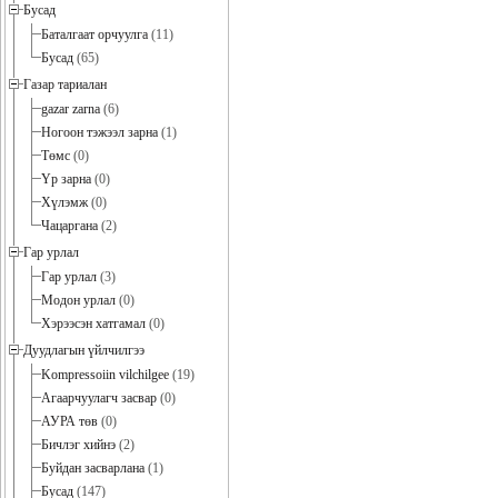
Бусад
Баталгаат орчуулга
(11)
Бусад
(65)
Газар тариалан
gazar zarna
(6)
Ногоон тэжээл зарна
(1)
Төмс
(0)
Үр зарна
(0)
Хүлэмж
(0)
Чацаргана
(2)
Гар урлал
Гар урлал
(3)
Модон урлал
(0)
Хэрээсэн хатгамал
(0)
Дуудлагын үйлчилгээ
Kompressoiin vilchilgee
(19)
Агаарчуулагч засвар
(0)
АУРА төв
(0)
Бичлэг хийнэ
(2)
Буйдан засварлана
(1)
Бусад
(147)