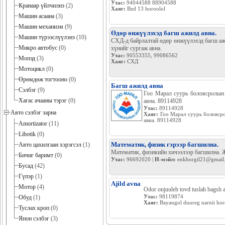
Утас:
94044588 88904588
Кранаар үйлчилнэ
(2)
Хаяг:
Bzd 13 horoolol
Машин асаана
(3)
Машин механизм
(9)
Өдөр өнжүүлэхэд багш ажилд авна.
Машин түрээслүүлэнэ
(10)
СХД-д байрлалтай өдөр өнжүүлэхэд багш ажи
Микро автобус
(0)
хүнийг сургаж авна.
Утас:
90553355, 99086562
Мопэд
(3)
Хаяг:
СХД
Мотоцикл
(0)
Өрөмдөж тогтооно
(0)
Багш ажилд авна
Сэлбэг
(9)
Гоо Марал суурь боловсролын 
Хагас ачааны тэрэг
(0)
авна. 89114928
Утас:
89114928
Авто сэлбэг зарна
Хаяг:
Гоо Марал суурь боловсро
авна. 89114928
Amortizator
(11)
Libotik
(0)
Математик, физик гэрээр багшилна.
Авто цахилгаан хэрэгсэл
(1)
Математик, физикийн хичээлээр багшилна. 
Бичиг баримт
(0)
Утас:
96692020 |
И-мэйл:
enkhorgil21@gmail
Бусад
(42)
Гүпэр
(1)
Ajild avna
Мотор
(4)
Odor onjuuleh tovd tuslah bagsh a
Утас:
98119874
Обуд
(1)
Хаяг:
Bayangol duureg narnii hor
Туслах кроп
(0)
Япон сэлбэг
(3)