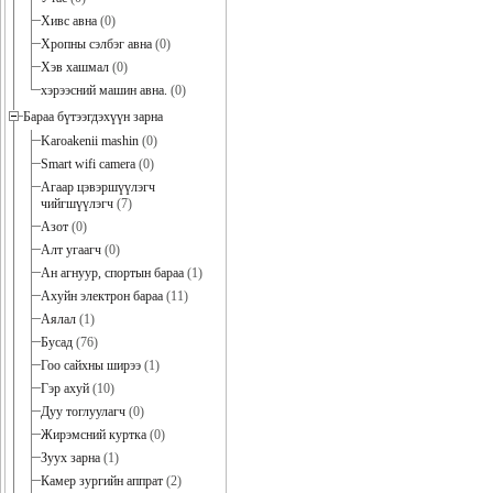
Хивс авна
(0)
Хропны сэлбэг авна
(0)
Хэв хашмал
(0)
хэрээсний машин авна.
(0)
Бараа бүтээгдэхүүн зарна
Karoakenii mashin
(0)
Smart wifi camera
(0)
Агаар цэвэршүүлэгч
чийгшүүлэгч
(7)
Азот
(0)
Алт угаагч
(0)
Ан агнуур, спортын бараа
(1)
Ахуйн электрон бараа
(11)
Аялал
(1)
Бусад
(76)
Гоо сайхны ширээ
(1)
Гэр ахуй
(10)
Дуу тоглуулагч
(0)
Жирэмсний куртка
(0)
Зуух зарна
(1)
Камер зургийн аппрат
(2)