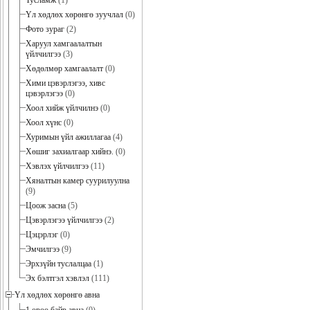
Тусламж
(1)
Үл хөдлөх хөрөнгө зуучлал
(0)
Фото зураг
(2)
Харуул хамгаалалтын
үйлчилгээ
(3)
Хөдөлмөр хамгаалалт
(0)
Хими цэвэрлэгээ, хивс
цэвэрлэгээ
(0)
Хоол хийж үйлчилнэ
(0)
Хоол хүнс
(0)
Хуримын үйл ажиллагаа
(4)
Хөшиг захиалгаар хийнэ.
(0)
Хэвлэх үйлчилгээ
(11)
Хяналтын камер суурилуулна
(9)
Цоож засна
(5)
Цэвэрлэгээ үйлчилгээ
(2)
Цэцэрлэг
(0)
Эмчилгээ
(9)
Эрхзүйн туслалцаа
(1)
Эх бэлтгэл хэвлэл
(111)
Үл хөдлөх хөрөнгө авна