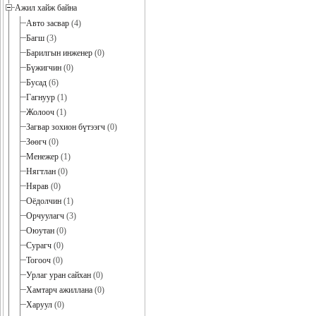
Ажил хайж байна
Авто засвар
(4)
Багш
(3)
Барилгын инженер
(0)
Бүжигчин
(0)
Бусад
(6)
Гагнуур
(1)
Жолооч
(1)
Загвар зохион бүтээгч
(0)
Зөөгч
(0)
Менежер
(1)
Нягтлан
(0)
Нярав
(0)
Оёдолчин
(1)
Орчуулагч
(3)
Оюутан
(0)
Сурагч
(0)
Тогооч
(0)
Урлаг уран сайхан
(0)
Хамтарч ажиллана
(0)
Харуул
(0)