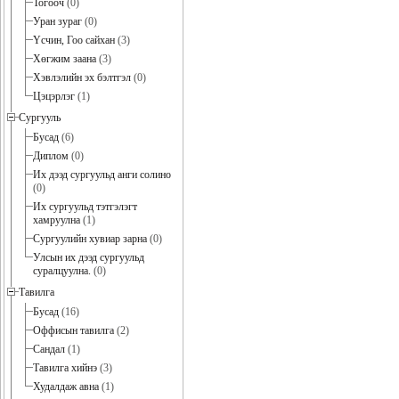
Тогооч
(0)
Уран зураг
(0)
Үсчин, Гоо сайхан
(3)
Хөгжим заана
(3)
Хэвлэлийн эх бэлтгэл
(0)
Цэцэрлэг
(1)
Сургууль
Бусад
(6)
Диплом
(0)
Их дээд сургуульд анги солино
(0)
Их сургуульд тэтгэлэгт
хамруулна
(1)
Сургуулийн хувиар зарна
(0)
Улсын их дээд сургуульд
суралцуулна.
(0)
Тавилга
Бусад
(16)
Оффисын тавилга
(2)
Сандал
(1)
Тавилга хийнэ
(3)
Худалдаж авна
(1)