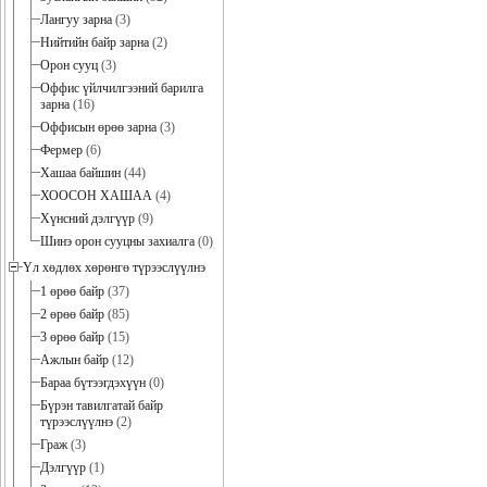
Лангуу зарна
(3)
Нийтийн байр зарна
(2)
Орон сууц
(3)
Оффис үйлчилгээний барилга
зарна
(16)
Оффисын өрөө зарна
(3)
Фермер
(6)
Хашаа байшин
(44)
ХООСОН ХАШАА
(4)
Хүнсний дэлгүүр
(9)
Шинэ орон сууцны захиалга
(0)
Үл хөдлөх хөрөнгө түрээслүүлнэ
1 өрөө байр
(37)
2 өрөө байр
(85)
3 өрөө байр
(15)
Ажлын байр
(12)
Бараа бүтээгдэхүүн
(0)
Бүрэн тавилгатай байр
түрээслүүлнэ
(2)
Граж
(3)
Дэлгүүр
(1)