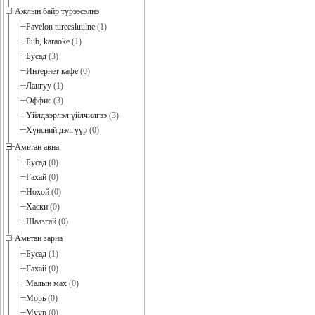
Ажлын байр түрээсэлнэ
Pavelon tureesluulne
(1)
Pub, karaoke
(1)
Бусад
(3)
Интернет кафе
(0)
Лангуу
(1)
Оффис
(3)
Үйлдвэрлэл үйлчилгээ
(3)
Хүнсний дэлгүүр
(0)
Амьтан авна
Бусад
(0)
Гахай
(0)
Нохой
(0)
Хаски
(0)
Шаазгай
(0)
Амьтан зарна
Бусад
(1)
Гахай
(0)
Малын мах
(0)
Морь
(0)
Муур
(0)