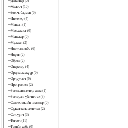
Дизайнер
(5)
Жолооч
(10)
Зөөгч, бармен
(6)
Инженер
(4)
Манаач
(1)
Массажист
(0)
Менежер
(6)
Мужаан
(2)
Нягтлан нябо
(6)
Нярав
(2)
Оёдол
(2)
Оператор
(4)
Орцны жижүүр
(0)
Орчуулагч
(0)
Програмист
(2)
Ресепшин ажилд авна
(1)
Ресторан, үйлчилгээ
(3)
Сантехникийн инженер
(0)
Судалгааны ажилтан
(2)
Сэтгүүлч
(3)
Тогооч
(11)
Төрийн алба
(0)