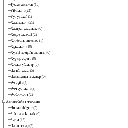
Туслах ажилтан
(15)
Үйлчлэгч
(22)
Уул уурхай
(1)
Хамгаалагч
(21)
Хамтран ажиллана
(0)
Хөдөө аж ахуй
(2)
Холбооны инженер
(1)
Худалдагч
(10)
Хүний нөөцийн ажилтан
(0)
Хүүхэд асрагч
(0)
Хэвлэх үйлдвэр
(0)
Цагийн ажил
(5)
Цахилгааны инженер
(0)
Эм зүйч
(4)
Эмч сувилагч
(3)
Эх бэлтгэлч
(2)
Ажлын байр түрээслэнэ
Hunsnii delguur
(5)
Pub, karaoke, cafe
(0)
Бусад
(12)
Цайны газар
(2)