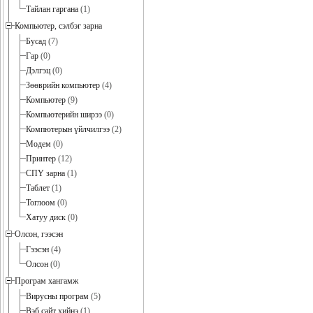
Тайлан гаргана
(1)
Компьютер, сэлбэг зарна
Бусад
(7)
Гар
(0)
Дэлгэц
(0)
Зөөврийн компьютер
(4)
Компьютер
(9)
Компьютерийн ширээ
(0)
Компютерын үйлчилгээ
(2)
Модем
(0)
Принтер
(12)
СПҮ зарна
(1)
Таблет
(1)
Тоглоом
(0)
Хатуу диск
(0)
Олсон, гээсэн
Гээсэн
(4)
Олсон
(0)
Програм хангамж
Вирусны програм
(5)
Вэб сайт хийнэ
(1)