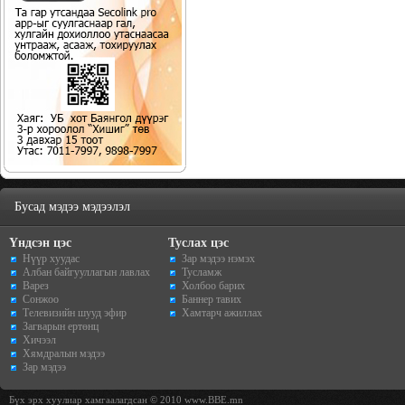
Бусад мэдээ мэдээлэл
Үндсэн цэс
Туслах цэс
Нүүр хуудас
Зар мэдээ нэмэх
Албан байгууллагын лавлах
Тусламж
Варез
Холбоо барих
Сонжоо
Баннер тавих
Телевизийн шууд эфир
Хамтарч ажиллах
Загварын ертөнц
Хичээл
Хямдралын мэдээ
Зар мэдээ
Бүх эрх хуулиар хамгаалагдсан © 2010 www.BBE.mn