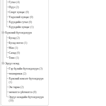
Гутал
(4)
Пүүз
(2)
Спорт хувцас
(0)
Үндэсний хувцас
(0)
Хүүхдийн гутал
(0)
Хүүхдийн хувцас
(1)
Хүнсний бүтээгдэхүүн
Бусад
(2)
Бусад ногоо
(1)
Мах
(1)
Салад
(0)
Төмс
(1)
Эрүүл мэнд
Гэр бүлийн бүтээгдэхүүн
(3)
төхөөрөмж
(2)
Хүнсний нэмэлт бүтээгдхүүн
(1)
Эм тариа
(2)
эмчилгээ үйлчилгээ
(8)
Эрүүл мэндийн бүтээгдэхүүн
(10)