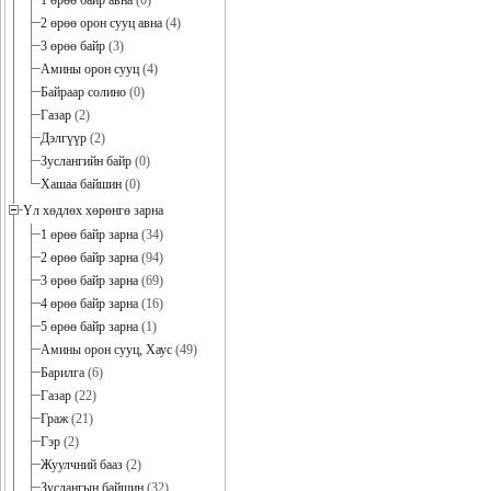
1 өрөө байр авна
(0)
2 өрөө орон сууц авна
(4)
3 өрөө байр
(3)
Амины орон сууц
(4)
Байраар солино
(0)
Газар
(2)
Дэлгүүр
(2)
Зуслангийн байр
(0)
Хашаа байшин
(0)
Үл хөдлөх хөрөнгө зарна
1 өрөө байр зарна
(34)
2 өрөө байр зарна
(94)
3 өрөө байр зарна
(69)
4 өрөө байр зарна
(16)
5 өрөө байр зарна
(1)
Амины орон сууц, Хаус
(49)
Барилга
(6)
Газар
(22)
Граж
(21)
Гэр
(2)
Жуулчний бааз
(2)
Зуслангын байшин
(32)