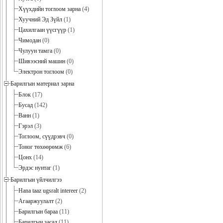
Хүүхдийн тоглоом зарна
(4)
Хуучний Эд Зүйл
(1)
Цахилгаан үүсгүүр
(1)
Чимодан
(0)
Чулуун тамга
(0)
Шивээсний машин
(0)
Электрон тоглоом
(0)
Барилгын материал зарна
Блок
(17)
Бусад
(142)
Ванн
(1)
Гэрэл
(3)
Тоглоом, сүүдрэвч
(0)
Тоног төхөөрөмж
(6)
Цонх
(14)
Эрдэс нунтаг
(1)
Барилгын үйлчилгээ
Hana taaz ugsralt intereer
(2)
Агааржуулалт
(2)
Барилгын бараа
(11)
Барилгын засал
(11)