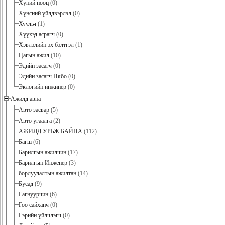
Хүний нөөц
(0)
Хүнсний үйлдвэрлэл
(0)
Хуульч
(1)
Хүүхэд асрагч
(0)
Хэвлэлийн эх бэлтгэл
(1)
Цагын ажил
(10)
Эдийн засагч
(0)
Эдийн засагч Нябо
(0)
Эклогийн инжинер
(0)
Ажилд авна
Авто засвар
(5)
Авто угаалга
(2)
АЖИЛД УРЬЖ БАЙНА
(112)
Багш
(6)
Барилгын ажилчин
(17)
Барилгын Инженер
(3)
борлуулалтын ажилтан
(14)
Бусад
(9)
Гагнуурчин
(6)
Гоо сайханч
(0)
Гэрийн үйлчлэгч
(0)