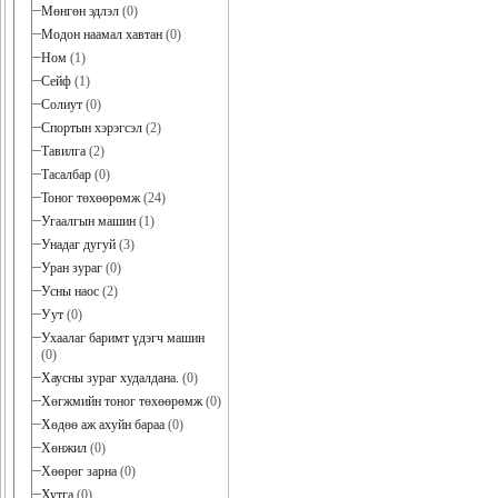
Мөнгөн эдлэл
(0)
Модон наамал хавтан
(0)
Ном
(1)
Сейф
(1)
Солиут
(0)
Спортын хэрэгсэл
(2)
Тавилга
(2)
Тасалбар
(0)
Тоног төхөөрөмж
(24)
Угаалгын машин
(1)
Унадаг дугуй
(3)
Уран зураг
(0)
Усны наос
(2)
Уут
(0)
Ухаалаг баримт үдэгч машин
(0)
Хаусны зураг худалдана.
(0)
Хөгжмийн тоног төхөөрөмж
(0)
Хөдөө аж ахуйн бараа
(0)
Хөнжил
(0)
Хөөрөг зарна
(0)
Хутга
(0)