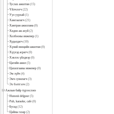
Туслах ажилтан
(15)
Үйлчлэгч
(22)
Уул уурхай
(1)
Хамгаалагч
(21)
Хамтран ажиллана
(0)
Хөдөө аж ахуй
(2)
Холбооны инженер
(1)
Худалдагч
(10)
Хүний нөөцийн ажилтан
(0)
Хүүхэд асрагч
(0)
Хэвлэх үйлдвэр
(0)
Цагийн ажил
(5)
Цахилгааны инженер
(0)
Эм зүйч
(4)
Эмч сувилагч
(3)
Эх бэлтгэлч
(2)
Ажлын байр түрээслэнэ
Hunsnii delguur
(5)
Pub, karaoke, cafe
(0)
Бусад
(12)
Цайны газар
(2)