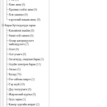
Хивс авна
(0)
Хропны сэлбэг авна
(0)
Хэв хашмал
(0)
хэрээсний машин авна.
(0)
Бараа бүтээгдэхүүн зарна
Karoakenii mashin
(0)
Smart wifi camera
(0)
Агаар цэвэршүүлэгч
чийгшүүлэгч
(7)
Азот
(0)
Алт угаагч
(0)
Ан агнуур, спортын бараа
(1)
Ахуйн электрон бараа
(11)
Аялал
(1)
Бусад
(76)
Гоо сайхны ширээ
(1)
Гэр ахуй
(10)
Дуу тоглуулагч
(0)
Жирэмсний куртка
(0)
Зуух зарна
(1)
Камер зургийн аппрат
(2)