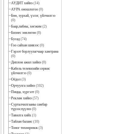
АУДИТ хийнэ
(14)
АУРА оношлогоо
(0)
Бөө, зурхай, үзлэг, үйлчилгээ
(0)
Баар,пабны, хөгжим
(2)
Бизнес зөвлөгөө
(8)
Бусад
(74)
Гоо сайхан шивээс
(0)
Гэрээт борлуулагчаар хамтрана
(0)
Диплом ажил хийнэ
(0)
Кабель телевизийн сервис
үйлчилгээ
(0)
Оёдол
(3)
Орчуулга хийнэ
(102)
Пицца, хүргэлт
(0)
Реклам хийнэ
(57)
Сурталчилгааны самбар
түрээслүүлнэ
(0)
Тавилга хийх
(1)
Тайлан баланс
(10)
Тоног төхөөрөмж
(3)