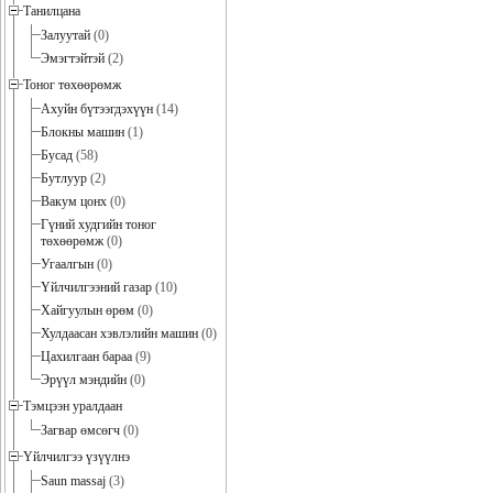
Танилцана
Залуутай
(0)
Эмэгтэйтэй
(2)
Тоног төхөөрөмж
Ахуйн бүтээгдэхүүн
(14)
Блокны машин
(1)
Бусад
(58)
Бутлуур
(2)
Вакум цонх
(0)
Гүний худгийн тоног
төхөөрөмж
(0)
Угаалгын
(0)
Үйлчилгээний газар
(10)
Хайгуулын өрөм
(0)
Хулдаасан хэвлэлийн машин
(0)
Цахилгаан бараа
(9)
Эрүүл мэндийн
(0)
Тэмцээн уралдаан
Загвар өмсөгч
(0)
Үйлчилгээ үзүүлнэ
Saun massaj
(3)