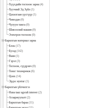
Хүүхдийн тоглоом зарна
(4)
Хуучний Эд Зүйл
(1)
Цахилгаан үүсгүүр
(1)
Чимодан
(0)
Чулуун тамга
(0)
Шивээсний машин
(0)
Электрон тоглоом
(0)
Барилгын материал зарна
Блок
(17)
Бусад
(142)
Ванн
(1)
Гэрэл
(3)
Тоглоом, сүүдрэвч
(0)
Тоног төхөөрөмж
(6)
Цонх
(14)
Эрдэс нунтаг
(1)
Барилгын үйлчилгээ
Hana taaz ugsralt intereer
(2)
Агааржуулалт
(2)
Барилгын бараа
(11)
Барилгын засал
(11)