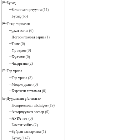
Бусад
Баталгаат орчуулга
(11)
Бусад
(65)
Газар тариалан
gazar zarna
(6)
Ногоон тэжээл зарна
(1)
Төмс
(0)
Үр зарна
(0)
Хүлэмж
(0)
Чацаргана
(2)
Гар урлал
Гар урлал
(3)
Модон урлал
(0)
Хэрээсэн хатгамал
(0)
Дуудлагын үйлчилгээ
Kompressoiin vilchilgee
(19)
Агаарчуулагч засвар
(0)
АУРА төв
(0)
Бичлэг хийнэ
(2)
Буйдан засварлана
(1)
Бусад
(147)