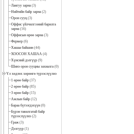
Лангуу зарна
(3)
Нийтийн байр зарна
(2)
Орон сууц
(3)
Оффис үйлчилгээний барилга
зарна
(16)
Оффисын өрөө зарна
(3)
Фермер
(6)
Хашаа байшин
(44)
ХООСОН ХАШАА
(4)
Хүнсний дэлгүүр
(9)
Шинэ орон сууцны захиалга
(0)
Үл хөдлөх хөрөнгө түрээслүүлнэ
1 өрөө байр
(37)
2 өрөө байр
(85)
3 өрөө байр
(15)
Ажлын байр
(12)
Бараа бүтээгдэхүүн
(0)
Бүрэн тавилгатай байр
түрээслүүлнэ
(2)
Граж
(3)
Дэлгүүр
(1)