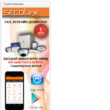
Сурталчилгаа