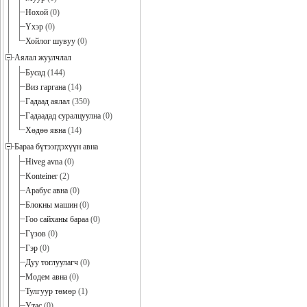
Нохой
(0)
Үхэр
(0)
Хойлог шувуу
(0)
Аялал жуулчлал
Бусад
(144)
Виз гаргана
(14)
Гадаад аялал
(350)
Гадаадад суралцуулна
(0)
Хөдөө явна
(14)
Бараа бүтээгдэхүүн авна
Hiveg avna
(0)
Konteiner
(2)
Арабус авна
(0)
Блокны машин
(0)
Гоо сайханы бараа
(0)
Гүзов
(0)
Гэр
(0)
Дуу тоглуулагч
(0)
Модем авна
(0)
Тулгуур төмөр
(1)
Утас
(0)