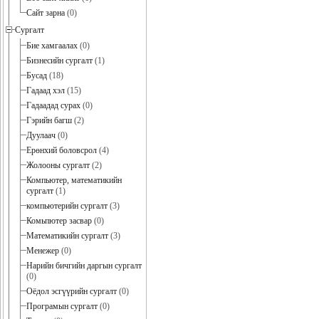
Сайт зарна
(0)
Сургалт
Бие хамгаалах
(0)
Бизнесийн сургалт
(1)
Бусад
(18)
Гадаад хэл
(15)
Гадаадад сурах
(0)
Гэрийн багш
(2)
Дуулаач
(0)
Ерөнхий боловсрол
(4)
Жолооны сургалт
(2)
Компьютер, математикийн
сургалт
(1)
компьютерийн сургалт
(3)
Комьпютер засвар
(0)
Математикийн сургалт
(3)
Менежер
(0)
Нарийн бичгийн даргын сургалт
(0)
Оёдол эсгүүрийн сургалт
(0)
Програмын сургалт
(0)