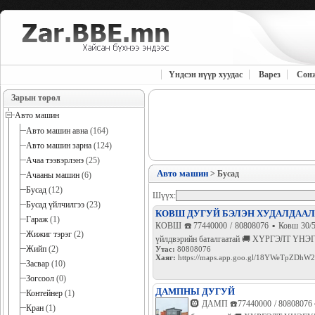
Үндсэн нүүр хуудас
Варез
Сон
Зарын төрөл
Авто машин
Авто машин авна
(164)
Авто машин зарна
(124)
Ачаа тээвэрлэнэ
(25)
Авто машин
> Бусад
Ачааны машин
(6)
Бусад
(12)
Шүүх:
Бусад үйлчилгээ
(23)
КОВШ ДУГУЙ БЭЛЭН ХУДАЛДАА
Гараж
(1)
КОВШ ☎️77440000 / 80808076 ▪️ Ковш 30/50
Жижиг тэрэг
(2)
үйлдвэрийн баталгаатай 🚚 ХҮРГЭЛТ ҮН
Жийп
(2)
Утас:
80808076
Хаяг:
https://maps.app.goo.gl/18YWeTpZDh
Засвар
(10)
Зогсоол
(0)
ДАМПНЫ ДУГУЙ
Контейнер
(1)
🛞 ДАМП ☎️77440000 / 80808076 ▪
Кран
(1)