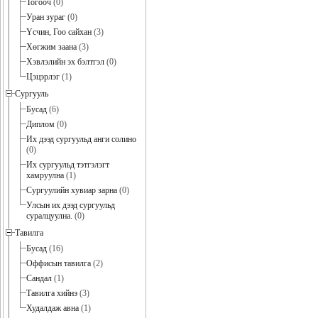
Тогооч
(0)
Уран зураг
(0)
Үсчин, Гоо сайхан
(3)
Хөгжим заана
(3)
Хэвлэлийн эх бэлтгэл
(0)
Цэцэрлэг
(1)
Сургууль
Бусад
(6)
Диплом
(0)
Их дээд сургуульд анги солино
(0)
Их сургуульд тэтгэлэгт
хамруулна
(1)
Сургуулийн хувиар зарна
(0)
Улсын их дээд сургуульд
суралцуулна.
(0)
Тавилга
Бусад
(16)
Оффисын тавилга
(2)
Сандал
(1)
Тавилга хийнэ
(3)
Худалдаж авна
(1)