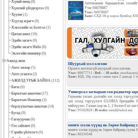
Хүний нөөц
(0)
Автомашин барьцаалсан зээлийг
Утас:94078687
Хүнсний үйлдвэрлэл
(0)
Утас:
94078687
Хуульч
(1)
Хаяг:
СХД 18-р хороо Бумбод ХХК
Хүүхэд асрагч
(0)
Хэвлэлийн эх бэлтгэл
(1)
Цагын ажил
(10)
Эдийн засагч
(0)
Эдийн засагч Нябо
(0)
Эклогийн инжинер
(0)
Ажилд авна
Шуурхай зээл олгоно
Авто засвар
(5)
Орлого нотлохгүй шуурхай зээл олгоно.
Утас:
80077711 |
Вэб:
-
|
И-мэйл:
unurbayaru
Авто угаалга
(2)
Хаяг:
БЗД, 26р хороо санни таун 2 давхар 1 т
АЖИЛД УРЬЖ БАЙНА
(112)
Багш
(6)
Универсал загварын ган радиатор зар
Барилгын ажилчин
(17)
Германы улсын дэлхийн зах зээлд тэргүүл
Барилгын Инженер
(3)
зах зээлд тэргүүлэгч GLORIA брендийн 1
нийлүүлнэ. Галын хор нь 1, 2 болон 6 кг-ын 
борлуулалтын ажилтан
(14)
Утас:
95562828 |
И-мэйл:
tsend@sokol.mn
Бусад
(9)
Гагнуурчин
(6)
мөнгө зээлж хүүнд нь 1өрөө байранд 
Гоо сайханч
(0)
мөнгө зээлж хүүнд нь 1өрөө байранд сууна 1
Гэрийн үйлчлэгч
(0)
Утас:
80234546