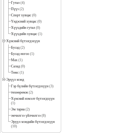
Гутал
(4)
Пүүз
(2)
Спорт хувцас
(0)
Үндэсний хувцас
(0)
Хүүхдийн гутал
(0)
Хүүхдийн хувцас
(1)
Хүнсний бүтээгдэхүүн
Бусад
(2)
Бусад ногоо
(1)
Мах
(1)
Салад
(0)
Төмс
(1)
Эрүүл мэнд
Гэр бүлийн бүтээгдэхүүн
(3)
төхөөрөмж
(2)
Хүнсний нэмэлт бүтээгдхүүн
(1)
Эм тариа
(2)
эмчилгээ үйлчилгээ
(8)
Эрүүл мэндийн бүтээгдэхүүн
(10)