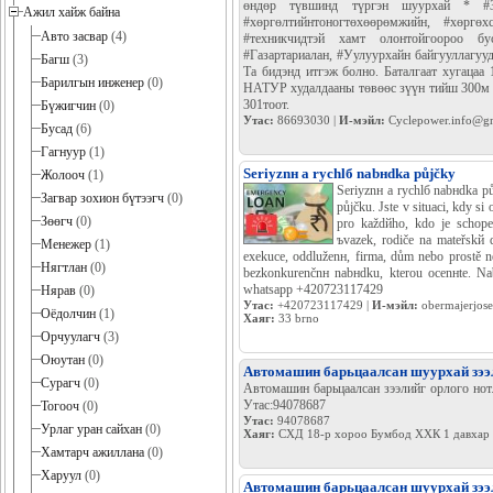
өндөр түвшинд түргэн шуурхай * #З
Ажил хайж байна
#хөргөлтийнтоногтөхөөрөмжийн, #хөргөх
Авто засвар
(4)
#техникчидтэй хамт олонтойгоороо бу
#Газартариалан, #Уулуурхайн байгууллагуу
Багш
(3)
Та бидэнд итгэж болно. Баталгаат хугацаа 
Барилгын инженер
(0)
НАТУР худалдааны төвөөс зүүн тийш 300м 
301тоот.
Бүжигчин
(0)
Утас:
86693030 |
И-мэйл:
Cyclepower.info@g
Бусад
(6)
Гагнуур
(1)
Seriуznн a rychlб nabнdka půjčky
Жолооч
(1)
Seriуznн a rychlб nabнdka p
Загвар зохион бүтээгч
(0)
půjčku. Jste v situaci, kdy si
Зөөгч
(0)
pro každйho, kdo je schopen
ъvazek, rodiče na mateřskй d
Менежер
(1)
exekuce, oddluženн, firma, dům nebo prostě 
Нягтлан
(0)
bezkonkurenčnн nabнdku, kterou ocenнte. Na
whatsapp +420723117429
Нярав
(0)
Утас:
+420723117429 |
И-мэйл:
obermajerjos
Оёдолчин
(1)
Хаяг:
33 brno
Орчуулагч
(3)
Оюутан
(0)
Автомашин барьцаалсан шуурхай зээ
Сурагч
(0)
Автомашин барьцаалсан зээлийг орлого нот
Утас:94078687
Тогооч
(0)
Утас:
94078687
Урлаг уран сайхан
(0)
Хаяг:
СХД 18-р хороо Бумбод ХХК 1 давхар 
Хамтарч ажиллана
(0)
Харуул
(0)
Автомашин барьцаалсан шуурхай зээ