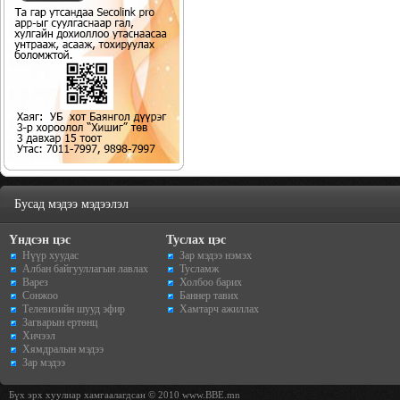
Бусад мэдээ мэдээлэл
Үндсэн цэс
Туслах цэс
Нүүр хуудас
Зар мэдээ нэмэх
Албан байгууллагын лавлах
Тусламж
Варез
Холбоо барих
Сонжоо
Баннер тавих
Телевизийн шууд эфир
Хамтарч ажиллах
Загварын ертөнц
Хичээл
Хямдралын мэдээ
Зар мэдээ
Бүх эрх хуулиар хамгаалагдсан © 2010 www.BBE.mn