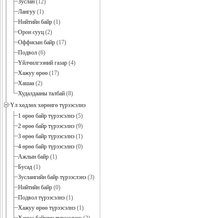
Зуслан
(12)
Лангуу
(1)
Нийтийн байр
(1)
Орон сууц
(2)
Оффисын байр
(17)
Подвол
(6)
Үйлчилгээний газар
(4)
Хажуу өрөө
(17)
Хашаа
(2)
Худалдааны талбай
(8)
Үл хөдлөх хөрөнгө түрээсэлнэ
1 өрөө байр түрээсэлнэ
(5)
2 өрөө байр түрээсэлнэ
(9)
3 өрөө байр түрээсэлнэ
(1)
4 өрөө байр түрээсэлнэ
(0)
Ажлын байр
(1)
Бусад
(1)
Зуслангийн байр түрээслэнэ
(3)
Нийтийн байр
(0)
Подвол түрээсэлнэ
(1)
Хажуу өрөө түрээсэлнэ
(1)