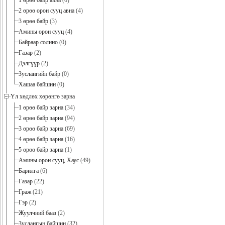
1 өрөө байр авна
(0)
2 өрөө орон сууц авна
(4)
3 өрөө байр
(3)
Амины орон сууц
(4)
Байраар солино
(0)
Газар
(2)
Дэлгүүр
(2)
Зуслангийн байр
(0)
Хашаа байшин
(0)
Үл хөдлөх хөрөнгө зарна
1 өрөө байр зарна
(34)
2 өрөө байр зарна
(94)
3 өрөө байр зарна
(69)
4 өрөө байр зарна
(16)
5 өрөө байр зарна
(1)
Амины орон сууц, Хаус
(49)
Барилга
(6)
Газар
(22)
Граж
(21)
Гэр
(2)
Жуулчний бааз
(2)
Зуслангын байшин
(32)