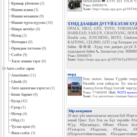
баталгаатай 🚚 ХҮРГЭЛТ ҮНЭГ
Кранаар үйлчилнэ
(2)
Утас:
80808076
Хаяг:
https://maps.app.goo.gl/1
Машин асаана
(3)
Машин механизм
(9)
Машин түрээслүүлэнэ
(10)
ХҮНД ДААЦЫН ДУГУЙ БЭЛЭН ХУ
OPALS, HILO, GITI, TOYO, YOKOHA
Микро автобус
(0)
HABILEAD, SAILUN, CHAOYANG, DOU
Мопэд
(3)
Double coin, JUNCHENG, BOTO, Glads
Мотоцикл
(0)
KAITONG, CELIMO, GITI гээд Хятадын улсы
байна. 🤩🤩🤩 -Хүнд том даацын дугуй Хэ
Өрөмдөж тогтооно
(0)
худалдаалж байна 📞 Захиалгын утас: 80808
Сэлбэг
(9)
Утас:
80808076
Хаяг:
https://maps.app.goo.gl/18YWeTpZDh
Хагас ачааны тэрэг
(0)
Авто сэлбэг зарна
норд
Amortizator
(11)
Nots motors Замын Үүдийн очерт
Libotik
(0)
Өвлийн ээлж хийгдсэн. Тос масло
Авто цахилгаан хэрэгсэл
(1)
Ажилд бэлэн Норд толгойг чиргүү
Утас:
77466699 |
Вэб:
NOTS motors
Бичиг баримт
(0)
Хаяг:
3-р цахилгаан станцын бару
Бусад
(42)
Гүпэр
(1)
Эйр кондишн
Мотор
(4)
20 жил үйл ажиллагаагаа явуулж буй Мэргэ
Обуд
(1)
манай Цикл Хүч Ххк нь Бүх төрлийн #Ав
#Сүү, #Цагаанидээ, #Жимс #Хагас боло
Туслах кроп
(0)
#Тээвэрлэх #Хадгалах, #Хөргөх, #Хө
Япон сэлбэг
(3)
(#Хөргөлттэйавтомашин, #Хөлдөөгчтэйа