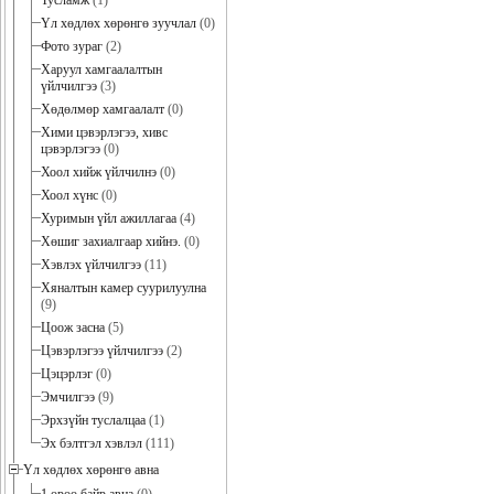
Тусламж
(1)
Үл хөдлөх хөрөнгө зуучлал
(0)
Фото зураг
(2)
Харуул хамгаалалтын
үйлчилгээ
(3)
Хөдөлмөр хамгаалалт
(0)
Хими цэвэрлэгээ, хивс
цэвэрлэгээ
(0)
Хоол хийж үйлчилнэ
(0)
Хоол хүнс
(0)
Хуримын үйл ажиллагаа
(4)
Хөшиг захиалгаар хийнэ.
(0)
Хэвлэх үйлчилгээ
(11)
Хяналтын камер суурилуулна
(9)
Цоож засна
(5)
Цэвэрлэгээ үйлчилгээ
(2)
Цэцэрлэг
(0)
Эмчилгээ
(9)
Эрхзүйн туслалцаа
(1)
Эх бэлтгэл хэвлэл
(111)
Үл хөдлөх хөрөнгө авна