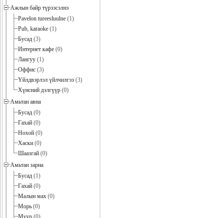
Ажлын байр түрээсэлнэ
Pavelon tureesluulne
(1)
Pub, karaoke
(1)
Бусад
(3)
Интернет кафе
(0)
Лангуу
(1)
Оффис
(3)
Үйлдвэрлэл үйлчилгээ
(3)
Хүнсний дэлгүүр
(0)
Амьтан авна
Бусад
(0)
Гахай
(0)
Нохой
(0)
Хаски
(0)
Шаазгай
(0)
Амьтан зарна
Бусад
(1)
Гахай
(0)
Малын мах
(0)
Морь
(0)
Муур
(0)