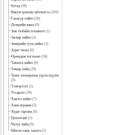
Бусад
(38)
Вакум цонхны үйлчилгээ
(329)
Гагнуур хийнэ
(28)
Дээврийн ажил
(0)
Зам талбайн тохижилт
(1)
Засвар хийнэ
(2)
Зөөврийн сууц хийнэ
(5)
Зураг төсөл
(6)
Өрөмдөж тогтооно
(18)
Тавилга хийнэ
(0)
Төмөр хийц
(29)
Тоног төхөөрөмж түрээслүүлнэ
(0)
Тээвэрлэлт
(1)
Угсаралт
(59)
Хаалга хийнэ
(7)
Хана нураана
(3)
Худаг гаргана
(0)
Цахилгаан
(1)
Чулуу хийц
(0)
Шилэн хана, хаалга
(2)