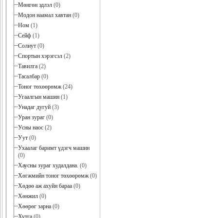
Мөнгөн эдлэл
(0)
Модон наамал хавтан
(0)
Ном
(1)
Сейф
(1)
Солиут
(0)
Спортын хэрэгсэл
(2)
Тавилга
(2)
Тасалбар
(0)
Тоног төхөөрөмж
(24)
Угаалгын машин
(1)
Унадаг дугуй
(3)
Уран зураг
(0)
Усны наос
(2)
Уут
(0)
Ухаалаг баримт үдэгч машин
(0)
Хаусны зураг худалдана.
(0)
Хөгжмийн тоног төхөөрөмж
(0)
Хөдөө аж ахуйн бараа
(0)
Хөнжил
(0)
Хөөрөг зарна
(0)
Хутга
(0)