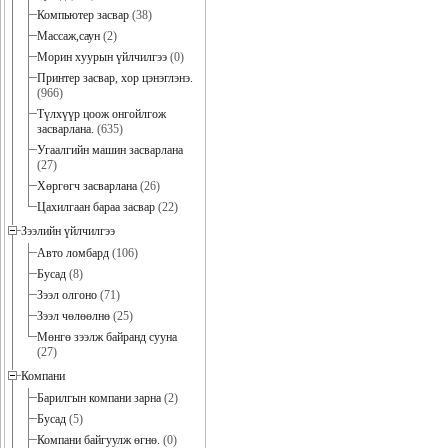
Компьютер засвар
(38)
Массаж,саун
(2)
Морин хуурын үйлчилгээ
(0)
Принтер засвар, хор цэнэглэнэ.
(966)
Түлхүүр цоож онгойлгож
засварлана.
(635)
Угаалгийн машин засварлана
(27)
Хөргөгч засварлана
(26)
Цахилгаан бараа засвар
(22)
Зээлийн үйлчилгээ
Авто ломбард
(106)
Бусад
(8)
Зээл олгоно
(71)
Зээл чөлөөлнө
(25)
Мөнгө зээлж байранд сууна
(27)
Компани
Барилгын компани зарна
(2)
Бусад
(5)
Компани байгуулж өгнө.
(0)