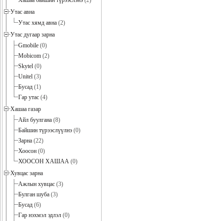
Хашаа байшин түрээслэнэ
(2)
Утас авна
Утас хямд авна
(2)
Утас дугаар зарна
Gmobile
(0)
Mobicom
(2)
Skytel
(0)
Unitel
(3)
Бусад
(1)
Гар утас
(4)
Хашаа газар
Айл буулгана
(8)
Байшин түрээслүүлнэ
(0)
Зарна
(22)
Хоосон
(0)
ХООСОН ХАШАА
(0)
Хувцас зарна
Ажлын хувцас
(3)
Булган шуба
(3)
Бусад
(6)
Гар нэхмэл эдлэл
(0)