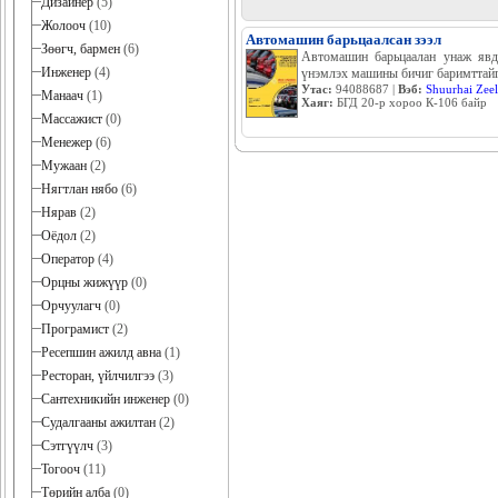
Дизайнер
(5)
Жолооч
(10)
Автомашин барьцаалсан зээл
Зөөгч, бармен
(6)
Автомашин барьцаалан унаж явда
Инженер
(4)
үнэмлэх машины бичиг баримттайг
Утас:
94088687 |
Вэб:
Shuurhai Zee
Манаач
(1)
Хаяг:
БГД 20-р хороо К-106 байр
Массажист
(0)
Менежер
(6)
Мужаан
(2)
Нягтлан нябо
(6)
Нярав
(2)
Оёдол
(2)
Оператор
(4)
Орцны жижүүр
(0)
Орчуулагч
(0)
Програмист
(2)
Ресепшин ажилд авна
(1)
Ресторан, үйлчилгээ
(3)
Сантехникийн инженер
(0)
Судалгааны ажилтан
(2)
Сэтгүүлч
(3)
Тогооч
(11)
Төрийн алба
(0)