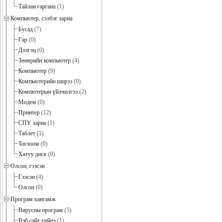
Тайлан гаргана
(1)
Компьютер, сэлбэг зарна
Бусад
(7)
Гар
(0)
Дэлгэц
(0)
Зөөврийн компьютер
(4)
Компьютер
(9)
Компьютерийн ширээ
(0)
Компютерын үйлчилгээ
(2)
Модем
(0)
Принтер
(12)
СПҮ зарна
(1)
Таблет
(1)
Тоглоом
(0)
Хатуу диск
(0)
Олсон, гээсэн
Гээсэн
(4)
Олсон
(0)
Програм хангамж
Вирусны програм
(5)
Вэб сайт хийнэ
(1)