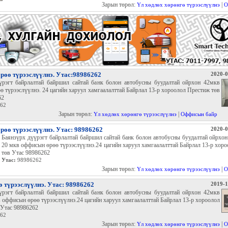
Зарын төрөл:
|
Үл хөдлөх хөрөнгө түрээслүүлнэ
О
өө түрээслүүлнэ. Утас:98986262
2020-0
үрэгт байрлалтай байршил сайтай банк болон автобусны буудалтай ойрхон 42мкв
 түрээслүүлнэ. 24 цагийн харуул хамгаалалттай Байрлал 13-р хороолол Престиж төв
62
62
Зарын төрөл:
|
Үл хөдлөх хөрөнгө түрээслүүлнэ
Оффисын байр
өө түрээслүүлнэ. Утас: 98986262
2020-0
Баянзүрх дүүрэгт байрлалтай байршил сайтай банк болон автобусны буудалтай ойрхо
20 мкв оффисын өрөө түрээслүүлнэ.24 цагийн харуул хамгаалалттай Байрлал 13-р хор
төв Утас 98986262
Утас:
98986262
Зарын төрөл:
|
Үл хөдлөх хөрөнгө түрээслүүлнэ
О
 түрээслүүлнэ. Утас: 98986262
2019-1
үрэгт байрлалтай байршил сайтай банк болон автобусны буудалтай ойрхон 42мкв
 оффисын өрөө түрээслүүлнэ.24 цагийн харуул хамгаалалттай Байрлал 13-р хороолол
 Утас 98986262
62
Зарын төрөл:
|
Үл хөдлөх хөрөнгө түрээслүүлнэ
О