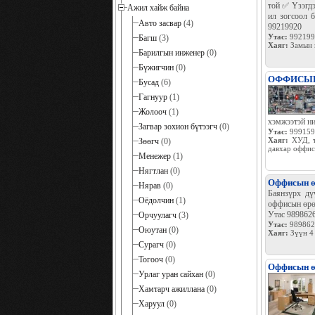
той ✅ Үзэгдэ
Ажил хайж байна
ил зогсоол 
Авто засвар
(4)
99219920
Утас:
992199
Багш
(3)
Хаяг:
Замын ц
Барилгын инженер
(0)
Бүжигчин
(0)
ОФФИСЫН
Бусад
(6)
Гагнуур
(1)
Жолооч
(1)
хэмжээтэй ни
Загвар зохион бүтээгч
(0)
Утас:
999159
Хаяг:
ХУД, т
Зөөгч
(0)
давхар оффис
Менежер
(1)
Нягтлан
(0)
Оффисын өр
Нярав
(0)
Баянзүрх дү
Оёдолчин
(1)
оффисын өрөө
Утас 989862
Орчуулагч
(3)
Утас:
989862
Оюутан
(0)
Хаяг:
Зүүн 4
Сурагч
(0)
Тогооч
(0)
Оффисын өр
Урлаг уран сайхан
(0)
Хамтарч ажиллана
(0)
Харуул
(0)