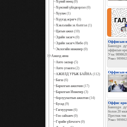
Хүний нөөц
(0)
Хүнсний үйлдвэрлэл
(0)
Хуульч
(1)
Хүүхэд асрагч
(0)
Хэвлэлийн эх бэлтгэл
(1)
Цагын ажил
(10)
Эдийн засагч
(0)
Оффисын өр
Эдийн засагч Нябо
(0)
Баянзүрх дү
Эклогийн инжинер
(0)
оффисын өрөө
Утас 989862
Ажилд авна
Утас:
989862
Авто засвар
(5)
Авто угаалга
(2)
Оффисын өр
АЖИЛД УРЬЖ БАЙНА
(112)
Багш
(6)
Барилгын ажилчин
(17)
Барилгын Инженер
(3)
борлуулалтын ажилтан
(14)
Оффис өрөө
Бусад
(9)
Баянзүрх дү
Гагнуурчин
(6)
болон 20 мкв
Гоо сайханч
(0)
Престиж төв
Утас:
989862
Гэрийн үйлчлэгч
(0)