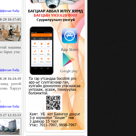
ффисын байр
0-29 10:17:05
алттай машины
о барих утас:
ффисын байр
0-20 16:24:19
хямд үнэтэй
болно. Харуул
д
ффисын байр
3-27 12:32:53