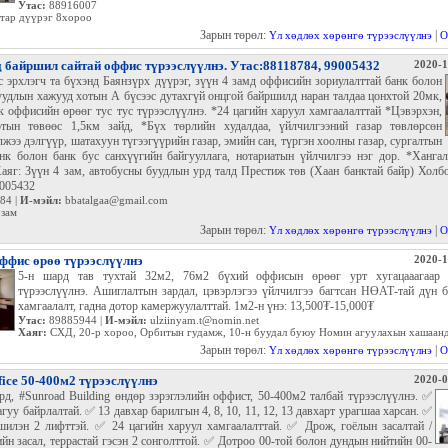
Утас:
88916007
тар дүүрэг 8хороо
Зарын төрөл:
|
Үл хөдлөх хөрөнгө түрээслүүлнэ
О
д байршил сайтай оффис түрээслүүлнэ. Утас:88118784, 99005432
2020-1
 эрхлэгч та бүхэнд Баянзүрх дүүрэг, зүүн 4 замд оффисийн зориулалттай банк болон
уудлын хажууд хотын А бүсээс дутахгүй онцгой байршилд наран талдаа цонхтой 20мк,
 оффисийн өрөөг тус тус түрээслүүлнэ. *24 цагийн харуул хамгаалалттай *Цэвэрхэн,
тын төвөөс 1,5км зайд, *Бүх төрлийн худалдаа, үйлчилгээний газар төвлөрсөн
лжээ дэлгүүр, шатахуун түгээгүүрийн газар, эмийн сан, түргэн хоолны газар, сургалтын
анк болон банк бус санхүүгийн байгууллага, нотариатын үйлчилгээ нэг дор. *Ханг
аяг: Зүүн 4 зам, автобусны буудлын урд талд Престиж төв (Хаан банктай байр) Холбо
9005432
84 |
И-мэйл:
bbatalgaa@gmail.com
 зам
Зарын төрөл:
|
Үл хөдлөх хөрөнгө түрээслүүлнэ
О
ффис өрөө түрээслүүлнэ
2020-1
5-н шард тав тухтай 32м2, 76м2 бүхий оффисын өрөөг урт хугацааагаар 
түрээслүүлнэ. Ашиглалтын зардал, цэвэрлэгээ үйлчилгээ багтсан НӨАТ-тай дүн 
хамгаалалт, гадна дотор камержуулалттай. 1м2-н үнэ: 13,500₮-15,000₮
Утас:
89885944 |
И-мэйл:
ulziinyam.t@nomin.net
Хаяг:
СХД, 20-р хороо, Орбитын гудамж, 10-н буудал буюу Номин агуулахын хашаан
Зарын төрөл:
|
Үл хөдлөх хөрөнгө түрээслүүлнэ
О
fice 50-400м2 түрээслүүлнэ
2020-0
, #Sunroad Building өндөр зэрэглэлийн оффист, 50-400м2 талбай түрээслүүлнэ. ✅
гуу байрлалтай. ✅ 13 давхар барилгын 4, 8, 10, 11, 12, 13 давхарт урагшаа харсан. ✅
шилэн 2 лифттэй. ✅ 24 цагийн харуул хамгаалалттай. ✅ Дрож, гоёлын засалтай /
ийн засал, террастай гэсэн 2 сонголттой. ✅ Дотроо 00-той болон дундын нийтийн 00-