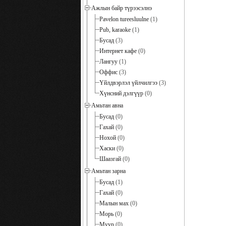
Ажлын байр түрээсэлнэ
Pavelon tureesluulne
(1)
Pub, karaoke
(1)
Бусад
(3)
Интернет кафе
(0)
Лангуу
(1)
Оффис
(3)
Үйлдвэрлэл үйлчилгээ
(3)
Хүнсний дэлгүүр
(0)
Амьтан авна
Бусад
(0)
Гахай
(0)
Нохой
(0)
Хаски
(0)
Шаазгай
(0)
Амьтан зарна
Бусад
(1)
Гахай
(0)
Малын мах
(0)
Морь
(0)
Муур
(0)