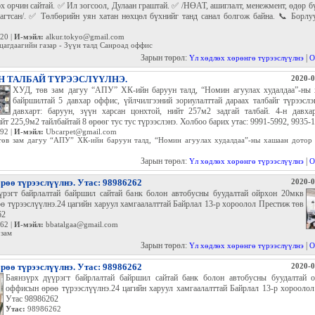
х орчин сайтай. ✅ Ил зогсоол, Дулаан граштай. ✅ /НӨАТ, ашиглалт, менежмент, өдөр бү
багтсан/. ✅ Төлбөрийн уян хатан нөхцөл бүхнийг танд санал болгож байна. 📞 Борлу
20 |
И-мэйл:
alkur.tokyo@gmail.com
агдаагийн газар - Зүүн талд Санроад оффис
Зарын төрөл:
|
Үл хөдлөх хөрөнгө түрээслүүлнэ
О
 ТАЛБАЙ ТҮРЭЭСЛҮҮЛНЭ.
2020-0
ХУД, төв зам дагуу “АПУ” ХК-ийн баруун талд, “Номин агуулах худалдаа”-ны 
байршилтай 5 давхар оффис, үйлчилгээний зориулалттай дараах талбайг түрээслэ
давхарт: баруун, зүүн харсан цонхтой, нийт 257м2 задгай талбай. 4-н давхар
йт 225,9м2 тайлбайтай 8 өрөөг тус тус түрээслэнэ. Холбоо барих утас: 9991-5992, 9935-
92 |
И-мэйл:
Ubcarpet@gmail.com
өв зам дагуу “АПУ” ХК-ийн баруун талд, “Номин агуулах худалдаа”-ны хашаан дотор
Зарын төрөл:
|
Үл хөдлөх хөрөнгө түрээслүүлнэ
О
өө түрээслүүлнэ. Утас: 98986262
2020-0
үрэгт байрлалтай байршил сайтай банк болон автобусны буудалтай ойрхон 20мкв
 түрээслүүлнэ.24 цагийн харуул хамгаалалттай Байрлал 13-р хороолол Престиж төв
62
62 |
И-мэйл:
bbatalgaa@gmail.com
 зам
Зарын төрөл:
|
Үл хөдлөх хөрөнгө түрээслүүлнэ
О
өө түрээслүүлнэ. Утас: 98986262
2020-0
Баянзүрх дүүрэгт байрлалтай байршил сайтай банк болон автобусны буудалтай 
оффисын өрөө түрээслүүлнэ.24 цагийн харуул хамгаалалттай Байрлал 13-р хорооло
Утас 98986262
Утас:
98986262