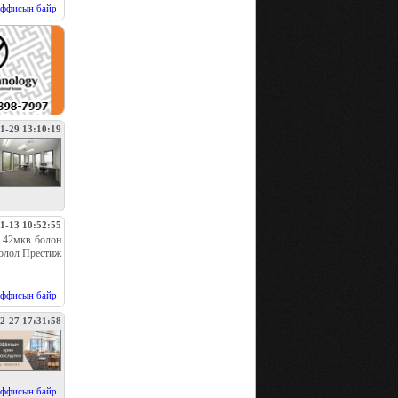
ффисын байр
1-29 13:10:19
1-13 10:52:55
н 42мкв болон
оолол Престиж
ффисын байр
2-27 17:31:58
ффисын байр