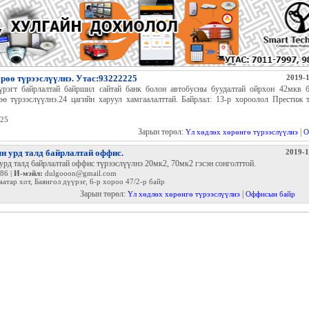
өө түрээслүүлнэ. Утас:93222225
2019-1
үрэгт байрлалтай байршил сайтай банк болон автобусны буудалтай ойрхон 42мкв 
ө түрээслүүлнэ.24 цагийн харуул хамгаалалттай. Байрлал: 13-р хороолол Прест
25
Зарын төрөл:
|
Үл хөдлөх хөрөнгө түрээслүүлнэ
О
 урд талд байрлалтай оффис.
2019-1
рд талд байрлалтай оффис түрээслүүлнэ 20мк2, 70мк2 гэсэн сонголттой.
86 |
И-мэйл:
dulgooon@gmail.com
атар хот, Баянгол дүүрэг, 6-р хороо 47/2-р байр
Зарын төрөл:
|
Үл хөдлөх хөрөнгө түрээслүүлнэ
Оффисын байр