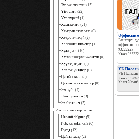
Туслах ажилтан
(15)
Үйлчлэгч
(22)
Уул уурхай
(1)
Хамгаалагч
(21)
Хамтран ажиллана
(0)
Оффисын өр
Хөдөө аж ахуй
(2)
Баянзүрх дү
Холбооны инженер
(1)
оффисын өрө
93222225
Худалдагч
(10)
Утас:
932222
Хүний нөөцийн ажилтан
(0)
Хүүхэд асрагч
(0)
УБ Паласын
Хэвлэх үйлдвэр
(0)
УБ Паласын у
Цагийн ажил
(5)
Утас:
880897
Хаяг:
Улаанба
Цахилгааны инженер
(0)
Эм зүйч
(4)
Эмч сувилагч
(3)
Эх бэлтгэлч
(2)
Ажлын байр түрээслэнэ
Hunsnii delguur
(5)
Pub, karaoke, cafe
(0)
Бусад
(12)
Цайны газар
(2)