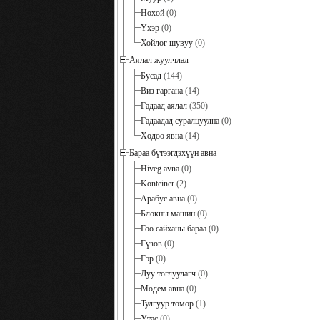
Нохой
(0)
Үхэр
(0)
Хойлог шувуу
(0)
Аялал жуулчлал
Бусад
(144)
Виз гаргана
(14)
Гадаад аялал
(350)
Гадаадад суралцуулна
(0)
Хөдөө явна
(14)
Бараа бүтээгдэхүүн авна
Hiveg avna
(0)
Konteiner
(2)
Арабус авна
(0)
Блокны машин
(0)
Гоо сайханы бараа
(0)
Гүзов
(0)
Гэр
(0)
Дуу тоглуулагч
(0)
Модем авна
(0)
Тулгуур төмөр
(1)
Утас
(0)