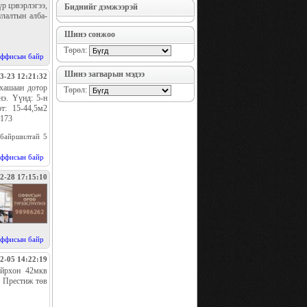
р цэвэрлэгээ,
Биднийг дэмжээрэй
улалтын алба-
Шинэ сонжоо
Төрөл:
ффисын байр
Шинэ загварын мэдээ
3-23 12:21:32
хашаан дотор
Төрөл:
нэ. Үүнд: 5-н
т: 15-44,5м2
1173
 байршилтай 5
ффисын байр
2-28 17:15:10
ффисын байр
2-05 14:22:19
ойрхон 42мкв
л Престиж төв