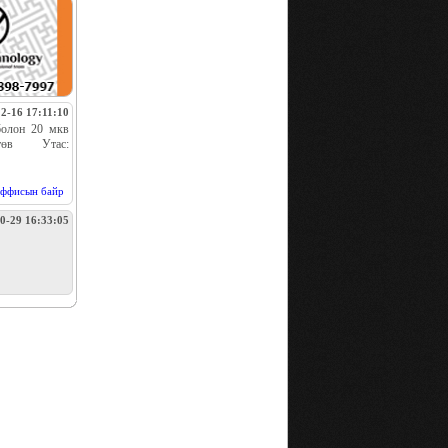
2-16 17:11:10
болон 20 мкв
иж төв Утас:
ффисын байр
0-29 16:33:05