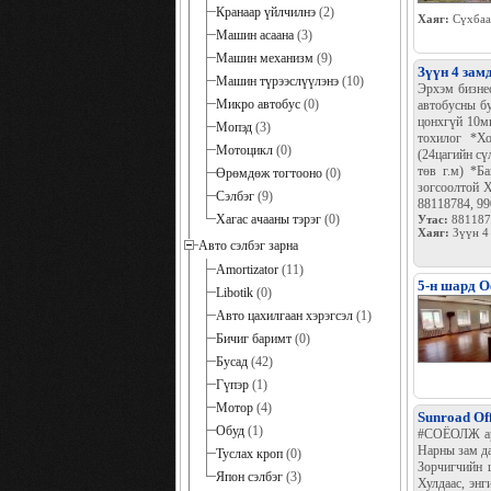
Кранаар үйлчилнэ
(2)
Хаяг:
Сүхбаа
Машин асаана
(3)
Машин механизм
(9)
Зүүн 4 зам
Машин түрээслүүлэнэ
(10)
Эрхэм бизнес
Микро автобус
(0)
автобусны б
цонхгүй 10мк
Мопэд
(3)
тохилог *Хо
Мотоцикл
(0)
(24цагийн сү
төв г.м) *Б
Өрөмдөж тогтооно
(0)
зогсоолтой Х
Сэлбэг
(9)
88118784, 9
Хагас ачааны тэрэг
(0)
Утас:
881187
Хаяг:
Зүүн 4
Авто сэлбэг зарна
Amortizator
(11)
5-н шард О
Libotik
(0)
Авто цахилгаан хэрэгсэл
(1)
Бичиг баримт
(0)
Бусад
(42)
Гүпэр
(1)
Мотор
(4)
Sunroad Of
Обуд
(1)
#СОЁОЛЖ ард
Нарны зам да
Туслах кроп
(0)
Зорчигчийн 
Япон сэлбэг
(3)
Хулдаас, энг