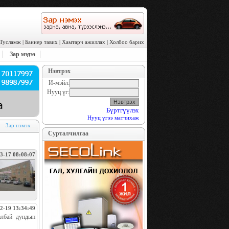
Тусламж
|
Баннер тавих
|
Хамтарч ажиллах
|
Холбоо барих
Зар мэдээ
Нэвтрэх
И-мэйл:
Нууц үг:
Бүртгүүлэх
Нууц үгээ матчихаж
Зар нэмэх
Сурталчилгаа
3-17 08:08:07
2-19 13:34:49
албай дундын