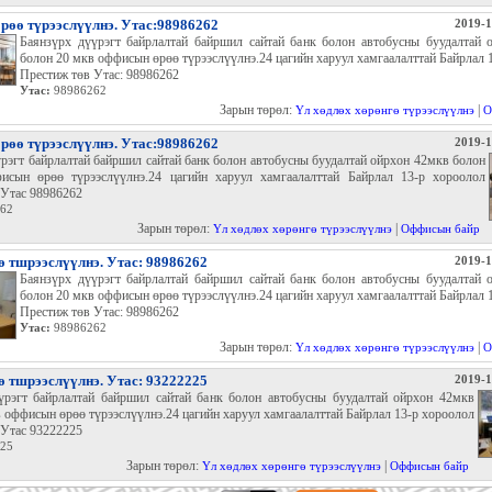
өө түрээслүүлнэ. Утас:98986262
2019-1
Баянзүрх дүүрэгт байрлалтай байршил сайтай банк болон автобусны буудалтай 
болон 20 мкв оффисын өрөө түрээслүүлнэ.24 цагийн харуул хамгаалалттай Байрлал 
Престиж төв Утас: 98986262
Утас:
98986262
Зарын төрөл:
|
Үл хөдлөх хөрөнгө түрээслүүлнэ
О
өө түрээслүүлнэ. Утас:98986262
2019-1
рэгт байрлалтай байршил сайтай банк болон автобусны буудалтай ойрхон 42мкв болон
сын өрөө түрээслүүлнэ.24 цагийн харуул хамгаалалттай Байрлал 13-р хороолол
 Утас 98986262
62
Зарын төрөл:
|
Үл хөдлөх хөрөнгө түрээслүүлнэ
Оффисын байр
 тшрээслүүлнэ. Утас: 98986262
2019-1
Баянзүрх дүүрэгт байрлалтай байршил сайтай банк болон автобусны буудалтай 
болон 20 мкв оффисын өрөө түрээслүүлнэ.24 цагийн харуул хамгаалалттай Байрлал 
Престиж төв Утас: 98986262
Утас:
98986262
Зарын төрөл:
|
Үл хөдлөх хөрөнгө түрээслүүлнэ
О
 тшрээслүүлнэ. Утас: 93222225
2019-1
үрэгт байрлалтай байршил сайтай банк болон автобусны буудалтай ойрхон 42мкв
 оффисын өрөө түрээслүүлнэ.24 цагийн харуул хамгаалалттай Байрлал 13-р хороолол
 Утас 93222225
25
Зарын төрөл:
|
Үл хөдлөх хөрөнгө түрээслүүлнэ
Оффисын байр