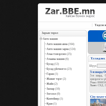
Үндсэн н
Зарын төрөл
Авто машин
Авто машин авна
(164)
Авто машин зарна
(124)
Ачаа тээвэрлэнэ
(25)
Үл хөдлөх 
Ачааны машин
(6)
Бусад
(12)
Шүүх:
Бусад үйлчилгээ
(23)
5-н шард О
Гараж
(1)
5-н шард, О
Жижиг тэрэг
(2)
цэвэрлэгээ ү
Утас:
898859
Жийп
(2)
Хаяг:
СХД, 2
Засвар
(10)
Зогсоол
(0)
City tower
Контейнер
(1)
Кран
(1)