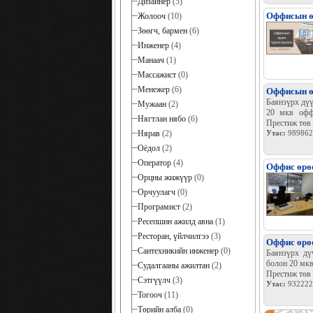
Дизайнер
(5)
Оффисын өр
Жолооч
(10)
Зөөгч, бармен
(6)
Инженер
(4)
Манаач
(1)
Массажист
(0)
Менежер
(6)
Оффисын өр
Баянзүрх дүү
Мужаан
(2)
20 мкв оффи
Нягтлан нябо
(6)
Престиж төв
Нярав
(2)
Утас:
989862
Оёдол
(2)
Оператор
(4)
Оффис өрөө
Орцны жижүүр
(0)
Орчуулагч
(0)
Програмист
(2)
Ресепшин ажилд авна
(1)
Ресторан, үйлчилгээ
(3)
Оффис өрөө
Сантехникийн инженер
(0)
Баянзүрх дү
болон 20 мкв
Судалгааны ажилтан
(2)
Престиж төв
Сэтгүүлч
(3)
Утас:
932222
Тогооч
(11)
Төрийн алба
(0)