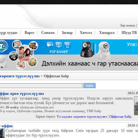
Зар нэмэх
|
үүр хуудас
Варез
Сонжоо
Загвар
Хичээл
Хямдрал
Шууд ТВ
хөрөнгө түрээслүүлнэ
> Оффисын байр
ффис өрөө түрээслүүлнэ
2021-0
ффис урт хугацаагаар, хямд үнээр түрээслүүлнэ. Нэгдсэн харуул хамгаалалт,
йлчилгээ багтсан тохь тухтай. Бүх үйлчилгээг нэг дороос авах боломжтой.
44 |
И-мэйл:
ulziinyam.t@nomin.net
0-р хороо, Орбитын гудамж, Номин агуулахын хашаанд, УБИ байр
Зарын төрөл:
|
Үл хөдлөх хөрөнгө түрээслүүлнэ
Оффисын байр
-т оффис
2020-1
Сүхбаатарын талбайн зүүн талд байрлах Сити тауэрын 25 давхарт 10 мкв т
оффисуудыг тус бүр түрээслүүлнэ.