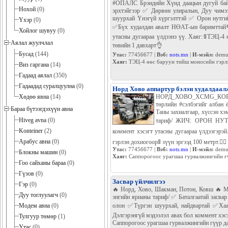
#ОПАЛС Брэндийн Хүнд даацын дугуй байн
Нохой
(0)
эрхтэйгээр ✅ Дөрвөн улиралын, Дуу чимэ
шуурхай Үнэгүй хүргэлттэй ✅ Орон нутгий
Үхэр
(0)
✅Бүх худалдан авалт НӨАТ-ын баримттай📮
Хойлог шувуу
(0)
утасны дугаараа үлдээнэ үү. Хаяг:🚦ТЭЦ-4
Аялал жуулчлал
төвийн 1 давхарт👌
Бусад
(144)
Утас:
77456677 |
Вэб:
nots.mn
|
И-мэйл:
demu
Хаяг:
ТЭЦ-4 өөс баруун тийш моносийн гэрлэ
Виз гаргана
(14)
Гадаад аялал
(350)
Гадаадад суралцуулна
(0)
Норд Хово аппартур бэлэн худалдаал
Хөдөө явна
(14)
НОРД_ХОВО_XCMG_КОВШ_
төрлийн #сэлбэгийг албан 
Бараа бүтээгдэхүүн авна
Таны захиалгаар, хүссэн х
Hiveg avna
(0)
тариф/ ЖИЧ: ОРОН НУТГ
Konteiner
(2)
коммент хэсэгт утасны дугаараа үлдээгэрэ
Арабус авна
(0)
гэрлэн дохиогоор🚦 зүүн эргээд 100 метрт.🏃‍♀️
Утас:
77456677 |
Вэб:
nots.mn
|
И-мэйл:
demu
Блокны машин
(0)
Хаяг:
Саппорогоос урагшаа гурвалжингийн гүүр
Гоо сайханы бараа
(0)
Гүзов
(0)
Засвар үйлчилгээ
Гэр
(0)
🔥 Норд, Хово, Шакман, Потон, Ковш 🔥 Мо
Дуу тоглуулагч
(0)
энгийн ярианы тариф/ ✅ Баталгаатай засва
Модем авна
(0)
олон ✅Түргэн шуурхай, найдвартай ✅Хаа
Дэлгэрэнгүй мэдээлэл авах бол коммент хэсэ
Тулгуур төмөр
(1)
Саппорогоос урагшаа гурвалжингийн гүүр да
Утас
(0)