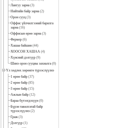
Лангуу зарна
(3)
Нийтийн байр зарна
(2)
Орон сууц
(3)
Оффис үйлчилгээний барилга
зарна
(16)
Оффисын өрөө зарна
(3)
Фермер
(6)
Хашаа байшин
(44)
ХООСОН ХАШАА
(4)
Хүнсний дэлгүүр
(9)
Шинэ орон сууцны захиалга
(0)
Үл хөдлөх хөрөнгө түрээслүүлнэ
1 өрөө байр
(37)
2 өрөө байр
(85)
3 өрөө байр
(15)
Ажлын байр
(12)
Бараа бүтээгдэхүүн
(0)
Бүрэн тавилгатай байр
түрээслүүлнэ
(2)
Граж
(3)
Дэлгүүр
(1)