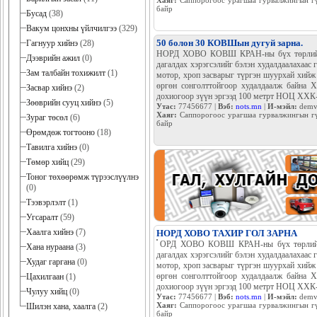
худалдаалж байна Хаяг: Са
Бусад
(38)
зүүн эргээд 100 метрт НОЦ ХХК-н байр /#no
Утас:
77456677 |
Вэб:
nots.mn
|
И-мэйл:
demu
Вакум цонхны үйлчилгээ
(329)
Хаяг:
Саппорогоос урагшаа гурвалжингын гү
байр
Гагнуур хийнэ
(28)
Дээврийн ажил
(0)
Зам талбайн тохижилт
(1)
50 болон 30 КОВШын дугуй зарна.
НОРД ХОВО КОВШ КРАН-ны бүх төрли
Засвар хийнэ
(2)
хөдөлгүүрийн эд анги, дагалдах хэрэгсэл
Зөөврийн сууц хийнэ
(5)
найдвартай үйлдвэрээс нь нийлүүлж байн
Зураг төсөл
(6)
гүйцэтгэнэ. Хүнд даацын машины бүх төр
худалдаалж байна Хаяг: Саппорогоос урагш
Өрөмдөж тогтооно
(18)
зүүн эргээд 100 метрт НОЦ ХХК-н байр
Тавилга хийнэ
(0)
Утас:
77456677 |
Вэб:
nots.mn
|
И-мэйл:
demv
Хаяг:
Саппорогоос урагшаа гурвалжингын гү
Төмөр хийц
(29)
байр
Тоног төхөөрөмж түрээслүүлнэ
(0)
Тээвэрлэлт
(1)
Угсаралт
(59)
Хаалга хийнэ
(7)
Хана нураана
(3)
Худаг гаргана
(0)
НОРД ХОВО ТАХИР ГОЛ ЗАРНА
Цахилгаан
(1)
ОРД ХОВО КОВШ КРАН-ны бүх тө
Чулуу хийц
(0)
анги, дагалдах хэрэгсэлийг бэлэ
Шилэн хана, хаалга
(2)
нийлүүлж байна.Мөн мотор, хроп 