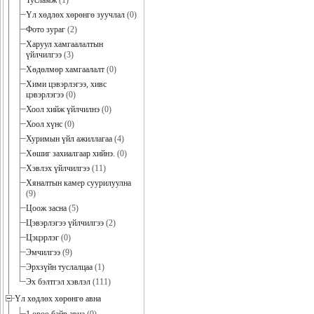
Тусламж
(1)
Үл хөдлөх хөрөнгө зуучлал
(0)
Фото зураг
(2)
Харуул хамгаалалтын
үйлчилгээ
(3)
Хөдөлмөр хамгаалалт
(0)
Хими цэвэрлэгээ, хивс
цэвэрлэгээ
(0)
Хоол хийж үйлчилнэ
(0)
Хоол хүнс
(0)
Хуримын үйл ажиллагаа
(4)
Хөшиг захиалгаар хийнэ.
(0)
Хэвлэх үйлчилгээ
(11)
Хяналтын камер суурилуулна
(9)
Цоож засна
(5)
Цэвэрлэгээ үйлчилгээ
(2)
Цэцэрлэг
(0)
Эмчилгээ
(9)
Эрхзүйн туслалцаа
(1)
Эх бэлтгэл хэвлэл
(111)
Үл хөдлөх хөрөнгө авна