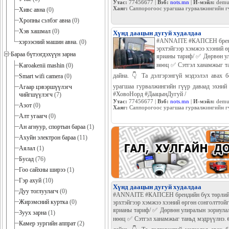
Утас:
77456677 |
Вэб:
nots.mn
|
И-мэйл:
demu
Хаяг:
Саппорогоос урагшаа гурвалжингийн гү
Хивс авна
(0)
Хропны сэлбэг авна
(0)
Хэв хашмал
(0)
Хүнд даацын дугуй худалдаа
#ANNAITE #КАПСЕН брендий
хэрээсний машин авна.
(0)
эрхтэйгээр хэмжээ хээний ө
Бараа бүтээгдэхүүн зарна
ярианы тариф/ ✅ Дөрвөн у
нөөц ✅ Сэтгэл ханамжыг та
Karoakenii mashin
(0)
дайна. 👇 Та дэлгэрэнгүй мэдээлэл авах б
Smart wifi camera
(0)
урагшаа гурвалжингийн гүүр даваад эхний г
Агаар цэвэршүүлэгч
#ХовоНорд #ДаацынДугуй /
чийгшүүлэгч
(7)
Утас:
77456677 |
Вэб:
nots.mn
|
И-мэйл:
demu
Азот
(0)
Хаяг:
Саппорогоос урагшаа гурвалжингийн гүү
Алт угаагч
(0)
Ан агнуур, спортын бараа
(1)
Ахуйн электрон бараа
(11)
Аялал
(1)
Бусад
(76)
Гоо сайхны ширээ
(1)
Гэр ахуй
(10)
Хүнд даацын дугуй худалдаа
Дуу тоглуулагч
(0)
#ANNAITE #КАПСЕН брендийн бүх төрлийн х
Жирэмсний куртка
(0)
эрхтэйгээр хэмжээ хээний өргөн сонголттой
ярианы тариф/ ✅ Дөрвөн улиралын зориула
Зуух зарна
(1)
нөөц ✅ Сэтгэл ханамжыг таньд мэдрүүлнэ. 
Камер зургийн аппрат
(2)