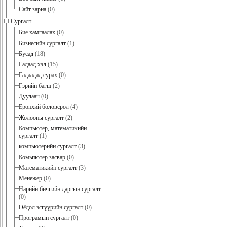
Сайт зарна
(0)
Сургалт
Бие хамгаалах
(0)
Бизнесийн сургалт
(1)
Бусад
(18)
Гадаад хэл
(15)
Гадаадад сурах
(0)
Гэрийн багш
(2)
Дуулаач
(0)
Ерөнхий боловсрол
(4)
Жолооны сургалт
(2)
Компьютер, математикийн
сургалт
(1)
компьютерийн сургалт
(3)
Комьпютер засвар
(0)
Математикийн сургалт
(3)
Менежер
(0)
Нарийн бичгийн даргын сургалт
(0)
Оёдол эсгүүрийн сургалт
(0)
Програмын сургалт
(0)