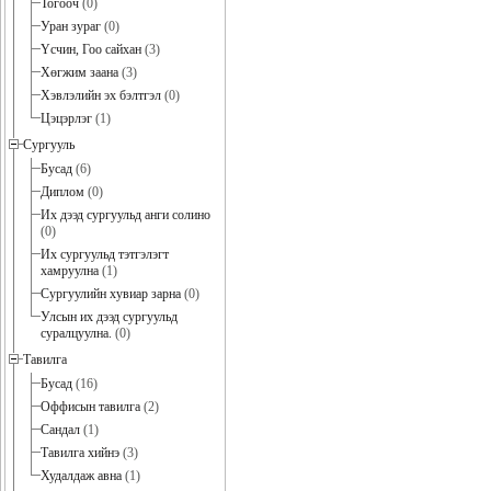
Тогооч
(0)
Уран зураг
(0)
Үсчин, Гоо сайхан
(3)
Хөгжим заана
(3)
Хэвлэлийн эх бэлтгэл
(0)
Цэцэрлэг
(1)
Сургууль
Бусад
(6)
Диплом
(0)
Их дээд сургуульд анги солино
(0)
Их сургуульд тэтгэлэгт
хамруулна
(1)
Сургуулийн хувиар зарна
(0)
Улсын их дээд сургуульд
суралцуулна.
(0)
Тавилга
Бусад
(16)
Оффисын тавилга
(2)
Сандал
(1)
Тавилга хийнэ
(3)
Худалдаж авна
(1)