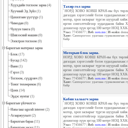
Хүүхдийн тоглоом зарна
(4)
Тахир гол зарна
НОРД ХОВО КОВШ КРАН-ны бүх т
Хуучний Эд Зүйл
(1)
анги, дагалдах хэрэгсэлийг бэлэ
Цахилгаан үүсгүүр
(1)
нийлүүлж байна.Мөн мотор, хроп 
Чимодан
(0)
төрлийн дугуйг хэмжээ хээний ө
гурвалжингын гүүр даваад эх
Чулуун тамга
(0)
/#nord_howo_selbeg #hvnd_daatsiin_dugui/
Шивээсний машин
(0)
Утас:
77456677 |
Вэб:
nots.mn
|
И-мэйл:
demu
Хаяг:
Саппорогоос урагшаа гурвалжингын гү
Электрон тоглоом
(0)
байр
Барилгын материал зарна
Блок
(17)
Моторын блок зарна.
Бусад
(142)
НОРД ХОВО КОВШ КРАН-ны бүх төрли
хөдөлгүүрийн эд анги, дагалдах хэрэгсэл
Ванн
(1)
найдвартай үйлдвэрээс нь нийлүүлж байн
Гэрэл
(3)
гүйцэтгэнэ. Хүнд даацын машины бүх төр
Тоглоом, сүүдрэвч
(0)
худалдаалж байна Хаяг: Саппорогоос урагш
зүүн эргээд 100 метрт НОЦ ХХК-н байр /#no
Тоног төхөөрөмж
(6)
Утас:
77456677 |
Вэб:
nots.mn
|
И-мэйл:
demu
Цонх
(14)
Хаяг:
Саппорогоос урагшаа гурвалжингын гү
байр
Эрдэс нунтаг
(1)
Барилгын үйлчилгээ
Кабин халаагч зарна
Hana taaz ugsralt intereer
(2)
НОРД ХОВО КОВШ КРАН-
Агааржуулалт
(2)
хөдөлгүүрийн эд анги, да
найдвартай үйлдвэрээс н
Барилгын бараа
(11)
гүйцэтгэнэ. Хүнд даацын
Барилгын засал
(11)