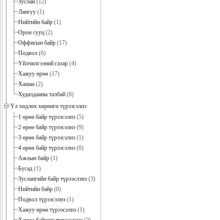
Зуслан
(12)
Лангуу
(1)
Нийтийн байр
(1)
Орон сууц
(2)
Оффисын байр
(17)
Подвол
(6)
Үйлчилгээний газар
(4)
Хажуу өрөө
(17)
Хашаа
(2)
Худалдааны талбай
(8)
Үл хөдлөх хөрөнгө түрээсэлнэ
1 өрөө байр түрээсэлнэ
(5)
2 өрөө байр түрээсэлнэ
(9)
3 өрөө байр түрээсэлнэ
(1)
4 өрөө байр түрээсэлнэ
(0)
Ажлын байр
(1)
Бусад
(1)
Зуслангийн байр түрээслэнэ
(3)
Нийтийн байр
(0)
Подвол түрээсэлнэ
(1)
Хажуу өрөө түрээсэлнэ
(1)