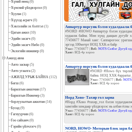
Хүний нөөц
(0)
Хүнсний үйлдвэрлэл
(0)
Хуульч
(1)
Хүүхэд асрагч
(0)
Хэвлэлийн эх бэлтгэл
(1)
Аппартур порсунк бэлэн худалдаалж б
#NORD #HOWO #аппартур бэлэн худалдаалах
Цагын ажил
(10)
худаалж байна. Мөн хүнд даацын дугуйг хэ
Эдийн засагч
(0)
77456677 Манай хаяг: Саппарогоос урагша
эргээд 100метрт НОЦ ХХК-н байр
Эдийн засагч Нябо
(0)
Утас:
77456677 |
Вэб:
NOTS Сэлбэг Дугуй ху
Эклогийн инжинер
(0)
Хаяг:
БГД-4р хороо
Ажилд авна
Авто засвар
(5)
Аппартур порсунк бэлэн худалдаалж б
Авто угаалга
(2)
#NORD #Howo бүх төрлийн 
байна. НОЦ ХХК #appartur_
АЖИЛД УРЬЖ БАЙНА
(112)
Утас:
77456677 |
Вэб:
NOTS 
Багш
(6)
Хаяг:
БГД 4р хороо
Барилгын ажилчин
(17)
Барилгын Инженер
(3)
Норд Хово- Тахир гол зарна
борлуулалтын ажилтан
(14)
#Норд #Хово #тахир_гол бэлэн худалдаалж
хамгийн хямдаар үйлдвэрээс нь албан ёсны эр
Бусад
(9)
Утас:
77456677 |
Вэб:
NOTS Сэлбэг Дугуй ху
Гагнуурчин
(6)
Хаяг:
БГД 4р хороо
Гоо сайханч
(0)
Гэрийн үйлчлэгч
(0)
NORD, HOWO- Моторын блок зарж б