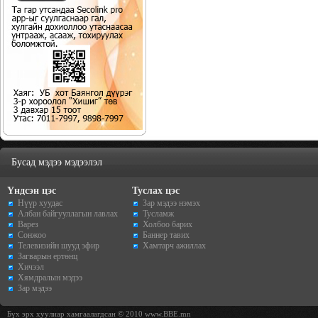
Бусад мэдээ мэдээлэл
Үндсэн цэс
Туслах цэс
Нүүр хуудас
Зар мэдээ нэмэх
Албан байгууллагын лавлах
Тусламж
Варез
Холбоо барих
Сонжоо
Баннер тавих
Телевизийн шууд эфир
Хамтарч ажиллах
Загварын ертөнц
Хичээл
Хямдралын мэдээ
Зар мэдээ
Бүх эрх хуулиар хамгаалагдсан © 2010 www.BBE.mn