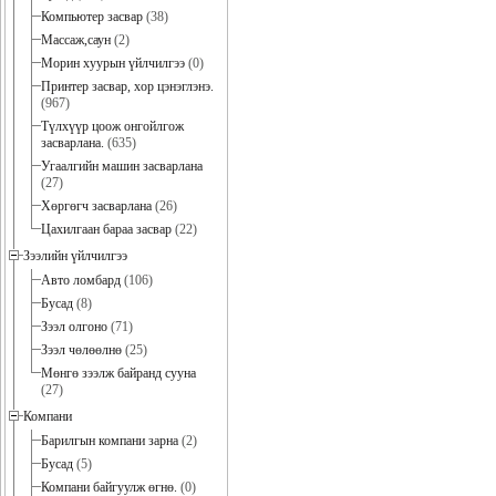
Бусад мэдээг харах
Компьютер засвар
(38)
Массаж,саун
(2)
Морин хуурын үйлчилгээ
(0)
Принтер засвар, хор цэнэглэнэ.
(967)
Түлхүүр цоож онгойлгож
засварлана.
(635)
Угаалгийн машин засварлана
(27)
Хөргөгч засварлана
(26)
Цахилгаан бараа засвар
(22)
Зээлийн үйлчилгээ
Авто ломбард
(106)
Бусад
(8)
Зээл олгоно
(71)
Зээл чөлөөлнө
(25)
Мөнгө зээлж байранд сууна
(27)
Компани
Барилгын компани зарна
(2)
Бусад
(5)
Компани байгуулж өгнө.
(0)