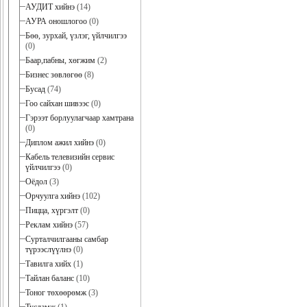
АУДИТ хийнэ
(14)
АУРА оношлогоо
(0)
Бөө, зурхай, үзлэг, үйлчилгээ
(0)
Баар,пабны, хөгжим
(2)
Бизнес зөвлөгөө
(8)
Бусад
(74)
Гоо сайхан шивээс
(0)
Гэрээт борлуулагчаар хамтрана
(0)
Диплом ажил хийнэ
(0)
Кабель телевизийн сервис
үйлчилгээ
(0)
Оёдол
(3)
Орчуулга хийнэ
(102)
Пицца, хүргэлт
(0)
Реклам хийнэ
(57)
Сурталчилгааны самбар
түрээслүүлнэ
(0)
Тавилга хийх
(1)
Тайлан баланс
(10)
Тоног төхөөрөмж
(3)