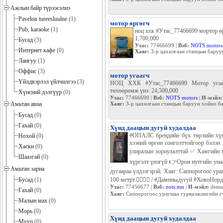
Ажлын байр түрээсэлнэ
Pavelon tureesluulne
(1)
мотор өргөгч
Pub, karaoke
(1)
ноц ххк #Утас_77466699 мортор 
1,700,000
Бусад
(3)
Утас:
77466699 |
Вэб:
NOTS motors
Интернет кафе
(0)
Хаяг:
3-р цахилгаан станцын бару
Лангуу
(1)
Оффис
(3)
мотор угаагч
Үйлдвэрлэл үйлчилгээ
(3)
НОЦ ХХК #Утас_77466699 Мотор угаа
төхөөрөмж үнэ: 24,500,000
Хүнсний дэлгүүр
(0)
Утас:
77466699 |
Вэб:
NOTS motors
|
И-мэйл:
Амьтан авна
Хаяг:
3-р цахилгаан станцын баруун хойно 
Бусад
(0)
Гахай
(0)
Хүнд даацын дугуй худалдаа
#ОПАЛС брендийн бүх төрлийн хүнд
Нохой
(0)
хээний өргөн сонголттойгоор бэлэн
Хаски
(0)
улиралын зориулалттай ✅ Хамгийн 
Шаазгай
(0)
хүргэлт үнэгүй 👉Орон нутгийн унаа
Амьтан зарна
дугаараа үлдээгэрэй. Хаяг: Саппорогоос ура
Бусад
(1)
100 метрт.🏃‍♀️🏃‍♂️ / #Дампныдугуй #ХовоНо
Утас:
77456677 |
Вэб:
nots.mn
|
И-мэйл:
demu
Гахай
(0)
Хаяг:
Саппорогоос урагшаа гурвалжингийн гүүр 
Малын мах
(0)
Морь
(0)
Хүнд даацын дугуй худалдаа
Муур
(0)