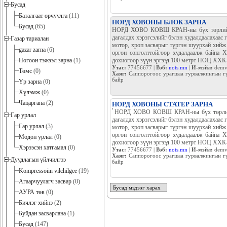
төрлийн дугуйг хэмжээ хээний ө
Бусад
гурвалжингын гүүр даваад эхний 
Баталгаат орчуулга
(11)
Утас:
77456677 |
Вэб:
nots.mn
|
И-мэйл:
demv
Хаяг:
Саппорогоос урагшаа гурвалжингын гү
Бусад
(65)
байр
Газар тариалан
gazar zarna
(6)
НОРД ХОВОНЫ БЛОК ЗАРНА
Ногоон тэжээл зарна
(1)
НОРД ХОВО КОВШ КРАН-ны бүх төрли
хөдөлгүүрийн эд анги, дагалдах хэрэгсэл
Төмс
(0)
найдвартай үйлдвэрээс нь нийлүүлж байн
Үр зарна
(0)
гүйцэтгэнэ. Хүнд даацын машины бүх төр
худалдаалж байна Хаяг: Саппорогоос урагш
Хүлэмж
(0)
зүүн эргээд 100 метрт НОЦ ХХК-н байр
Чацаргана
(2)
Утас:
77456677 |
Вэб:
nots.mn
|
И-мэйл:
demv
Хаяг:
Саппорогоос урагшаа гурвалжингын гү
Гар урлал
байр
Гар урлал
(3)
Модон урлал
(0)
НОРД ХОВОНЫ СТАТЕР ЗАРНА
Хэрээсэн хатгамал
(0)
НОРД ХОВО КОВШ КРАН-
хөдөлгүүрийн эд анги, да
Дуудлагын үйлчилгээ
найдвартай үйлдвэрээс н
Kompressoiin vilchilgee
(19)
гүйцэтгэнэ. Хүнд даацын
худалдаалж байна Хаяг: Са
Агаарчуулагч засвар
(0)
зүүн эргээд 100 метрт НОЦ ХХК-н байр
АУРА төв
(0)
Утас:
77456677 |
Вэб:
nots.mn
|
И-мэйл:
demv
Хаяг:
Саппорогоос урагшаа гурвалжингын гү
Бичлэг хийнэ
(2)
байр
Буйдан засварлана
(1)
Бусад
(147)