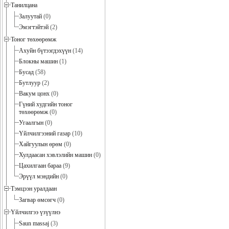
Танилцана
Залуутай
(0)
Эмэгтэйтэй
(2)
Тоног төхөөрөмж
Ахуйн бүтээгдэхүүн
(14)
Блокны машин
(1)
Бусад
(58)
Бутлуур
(2)
Вакум цонх
(0)
Гүний худгийн тоног
төхөөрөмж
(0)
Угаалгын
(0)
Үйлчилгээний газар
(10)
Хайгуулын өрөм
(0)
Хулдаасан хэвлэлийн машин
(0)
Цахилгаан бараа
(9)
Эрүүл мэндийн
(0)
Тэмцээн уралдаан
Загвар өмсөгч
(0)
Үйлчилгээ үзүүлнэ
Saun massaj
(3)