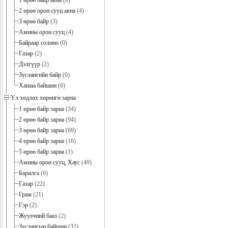
1 өрөө байр авна
(0)
2 өрөө орон сууц авна
(4)
3 өрөө байр
(3)
Амины орон сууц
(4)
Байраар солино
(0)
Газар
(2)
Дэлгүүр
(2)
Зуслангийн байр
(0)
Хашаа байшин
(0)
Үл хөдлөх хөрөнгө зарна
1 өрөө байр зарна
(34)
2 өрөө байр зарна
(94)
3 өрөө байр зарна
(69)
4 өрөө байр зарна
(16)
5 өрөө байр зарна
(1)
Амины орон сууц, Хаус
(49)
Барилга
(6)
Газар
(22)
Граж
(21)
Гэр
(2)
Жуулчний бааз
(2)
Зуслангын байшин
(32)