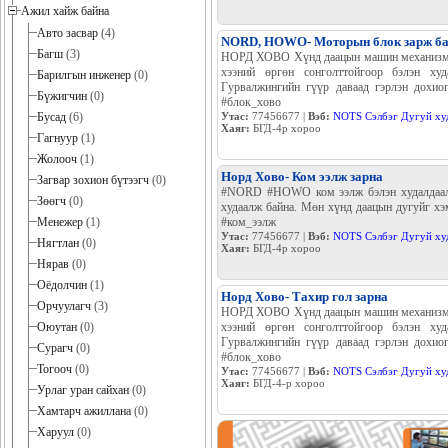
Ажил хайж байна
Авто засвар
(4)
NORD, HOWO- Моторын блок зарж б
Багш
(3)
НОРД ХОВО Хүнд даацын машин механизмын
хээний өргөн сонголттойгоор бэлэн ху
Барилгын инженер
(0)
Гурвалжингийн гүүр даваад гэрлэн дохи
Бүжигчин
(0)
#блок_хово
Бусад
(6)
Утас:
77456677 |
Вэб:
NOTS Сэлбэг Дугуй ху
Хаяг:
БГД-4р хороо
Гагнуур
(1)
Жолооч
(1)
Норд Хово- Ком ээлж зарна
Загвар зохион бүтээгч
(0)
#NORD #HOWO ком ээлж бэлэн худалдаалах
Зөөгч
(0)
худаалж байна. Мөн хүнд даацын дугуйг хэм
Менежер
(1)
#ком_ээлж
Утас:
77456677 |
Вэб:
NOTS Сэлбэг Дугуй ху
Нягтлан
(0)
Хаяг:
БГД-4р хороо
Нярав
(0)
Оёдолчин
(1)
Норд Хово- Тахир гол зарна
Орчуулагч
(3)
НОРД ХОВО Хүнд даацын машин механизмын
Оюутан
(0)
хээний өргөн сонголттойгоор бэлэн ху
Гурвалжингийн гүүр даваад гэрлэн дохи
Сурагч
(0)
#блок_хово
Тогооч
(0)
Утас:
77456677 |
Вэб:
NOTS Сэлбэг Дугуй ху
Хаяг:
БГД-4-р хороо
Урлаг уран сайхан
(0)
Хамтарч ажиллана
(0)
Харуул
(0)