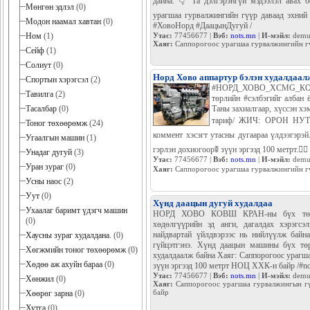
дайна. 👇 Та дэлгэрэнгүй мэдээлэл авах б
Мөнгөн эдлэл
(0)
урагшаа гурвалжингийн гүүр даваад эхний г
Модон наамал хавтан
(0)
#ХовоНорд #ДаацынДугуй /
Ном
(1)
Утас:
77456677 |
Вэб:
nots.mn
|
И-мэйл:
demu
Хаяг:
Саппорогоос урагшаа гурвалжингийн гүү
Сейф
(1)
Солиут
(0)
Норд Хово аппартур бэлэн худалдаал
Спортын хэрэгсэл
(2)
#НОРД_ХОВО_XCMG_КОВШ
Тавилга
(2)
төрлийн #сэлбэгийг албан 
Тасалбар
(0)
Таны захиалгаар, хүссэн х
тариф/ ЖИЧ: ОРОН НУТГ
Тоног төхөөрөмж
(24)
коммент хэсэгт утасны дугаараа үлдээгэрэ
Угаалгын машин
(1)
гэрлэн дохиогоор🚦 зүүн эргээд 100 метрт.🏃‍♀️
Унадаг дугуй
(3)
Утас:
77456677 |
Вэб:
nots.mn
|
И-мэйл:
demu
Уран зураг
(0)
Хаяг:
Саппорогоос урагшаа гурвалжингийн гүүр
Усны наос
(2)
Уут
(0)
Хүнд даацын дугуй худалдаа
Ухаалаг баримт үдэгч машин
НОРД ХОВО КОВШ КРАН-ны бүх төрли
(0)
хөдөлгүүрийн эд анги, дагалдах хэрэгсэл
найдвартай үйлдвэрээс нь нийлүүлж байн
Хаусны зураг худалдана.
(0)
гүйцэтгэнэ. Хүнд даацын машины бүх төр
Хөгжмийн тоног төхөөрөмж
(0)
худалдаалж байна Хаяг: Саппорогоос урагш
Хөдөө аж ахуйн бараа
(0)
зүүн эргээд 100 метрт НОЦ ХХК-н байр /#no
Утас:
77456677 |
Вэб:
nots.mn
|
И-мэйл:
demu
Хөнжил
(0)
Хаяг:
Саппорогоос урагшаа гурвалжингын гү
байр
Хөөрөг зарна
(0)
Хутга
(0)