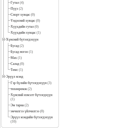
Гутал
(4)
Пүүз
(2)
Спорт хувцас
(0)
Үндэсний хувцас
(0)
Хүүхдийн гутал
(0)
Хүүхдийн хувцас
(1)
Хүнсний бүтээгдэхүүн
Бусад
(2)
Бусад ногоо
(1)
Мах
(1)
Салад
(0)
Төмс
(1)
Эрүүл мэнд
Гэр бүлийн бүтээгдэхүүн
(3)
төхөөрөмж
(2)
Хүнсний нэмэлт бүтээгдхүүн
(1)
Эм тариа
(2)
эмчилгээ үйлчилгээ
(8)
Эрүүл мэндийн бүтээгдэхүүн
(10)