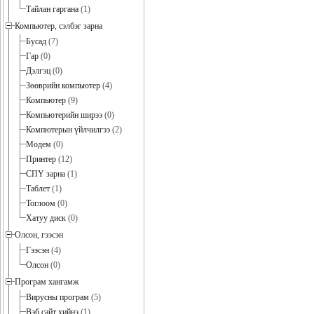
Тайлан гаргана
(1)
Компьютер, сэлбэг зарна
Бусад
(7)
Гар
(0)
Дэлгэц
(0)
Зөөврийн компьютер
(4)
Компьютер
(9)
Компьютерийн ширээ
(0)
Компютерын үйлчилгээ
(2)
Модем
(0)
Принтер
(12)
СПҮ зарна
(1)
Таблет
(1)
Тоглоом
(0)
Хатуу диск
(0)
Олсон, гээсэн
Гээсэн
(4)
Олсон
(0)
Програм хангамж
Вирусны програм
(5)
Вэб сайт хийнэ
(1)