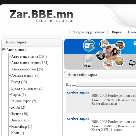
Үндсэн нүүр хуудас
Варез
Сон
Зарын төрөл
Авто машин
Авто машин авна
(164)
Авто машин зарна
(124)
Ачаа тээвэрлэнэ
(25)
Авто сэлбэг зарна
Ачааны машин
(6)
Бусад
(12)
Шүүх:
Бусад үйлчилгээ
(23)
сэлбэг зарна
Гараж
(1)
2003-2008 Fordexpedition сэ
Утас:
99526949 |
И-мэйл:
bel
Жижиг тэрэг
(2)
Хаяг:
ulaanbaatar
Жийп
(2)
Засвар
(10)
сэлбэг зарна
Зогсоол
(0)
2003-2008 Fordexpedition сэ
Утас:
99858600 |
И-мэйл:
bel
Контейнер
(1)
Хаяг:
ХУД 11 хороо
Кран
(1)