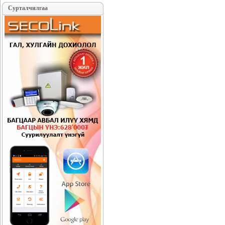
Сурталчилгаа