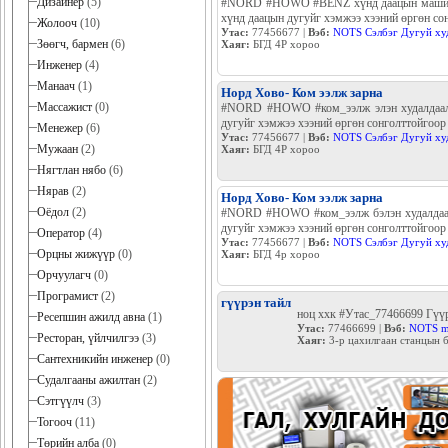
Дизайнер
(5)
#NORD #HOWO #BENZ хүнд даацын машины 
хүнд даацын дугуйг хэмжээ хээний өргөн со
Жолооч
(10)
Утас:
77456677 |
Вэб:
NOTS Сэлбэг Дугуй ху
Зөөгч, бармен
(6)
Хаяг:
БГД 4Р хороо
Инженер
(4)
Манаач
(1)
Норд Хово- Ком ээлж зарна
Массажист
(0)
#NORD #HOWO #ком_ээлж элэн худалдаалж 
дугуйг хэмжээ хээний өргөн сонголттойгоор
Менежер
(6)
Утас:
77456677 |
Вэб:
NOTS Сэлбэг Дугуй ху
Мужаан
(2)
Хаяг:
БГД 4Р хороо
Нягтлан нябо
(6)
Нярав
(2)
Норд Хово- Ком ээлж зарна
Оёдол
(2)
#NORD #HOWO #ком_ээлж бэлэн худалдаалж
дугуйг хэмжээ хээний өргөн сонголттойгоор
Оператор
(4)
Утас:
77456677 |
Вэб:
NOTS Сэлбэг Дугуй ху
Орцны жижүүр
(0)
Хаяг:
БГД 4р хороо
Орчуулагч
(0)
Програмист
(2)
гүүрэн тайл
ноц ххк #Утас_77466699 Гүүр
Ресепшин ажилд авна
(1)
Утас:
77466699 |
Вэб:
NOTS m
Ресторан, үйлчилгээ
(3)
Хаяг:
3-р цахилгаан станцын
Сантехникийн инженер
(0)
Судалгааны ажилтан
(2)
Сэтгүүлч
(3)
Тогооч
(11)
Төрийн алба
(0)