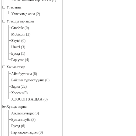
Хашаа байшин түрээслэнэ
(2)
Утас авна
Утас хямд авна
(2)
Утас дугаар зарна
Gmobile
(0)
Mobicom
(2)
Skytel
(0)
Unitel
(3)
Бусад
(1)
Гар утас
(4)
Хашаа газар
Айл буулгана
(8)
Байшин түрээслүүлнэ
(0)
Зарна
(22)
Хоосон
(0)
ХООСОН ХАШАА
(0)
Хувцас зарна
Ажлын хувцас
(3)
Булган шуба
(3)
Бусад
(6)
Гар нэхмэл эдлэл
(0)