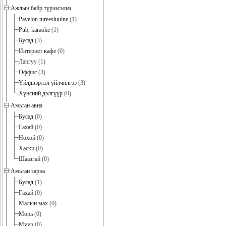
Ажлын байр түрээсэлнэ
Pavelon tureesluulne
(1)
Pub, karaoke
(1)
Бусад
(3)
Интернет кафе
(0)
Лангуу
(1)
Оффис
(3)
Үйлдвэрлэл үйлчилгээ
(3)
Хүнсний дэлгүүр
(0)
Амьтан авна
Бусад
(0)
Гахай
(0)
Нохой
(0)
Хаски
(0)
Шаазгай
(0)
Амьтан зарна
Бусад
(1)
Гахай
(0)
Малын мах
(0)
Морь
(0)
Муур
(0)