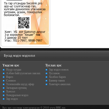
Бусад мэдээ мэдээлэл
Үндсэн цэс
Туслах цэс
Нүүр хуудас
Зар мэдээ нэмэх
Албан байгууллагын лавлах
Тусламж
Варез
Холбоо барих
Сонжоо
Баннер тавих
Телевизийн шууд эфир
Хамтарч ажиллах
Загварын ертөнц
Хичээл
Хямдралын мэдээ
Зар мэдээ
Бүх эрх хуулиар хамгаалагдсан © 2010 www.BBE.mn