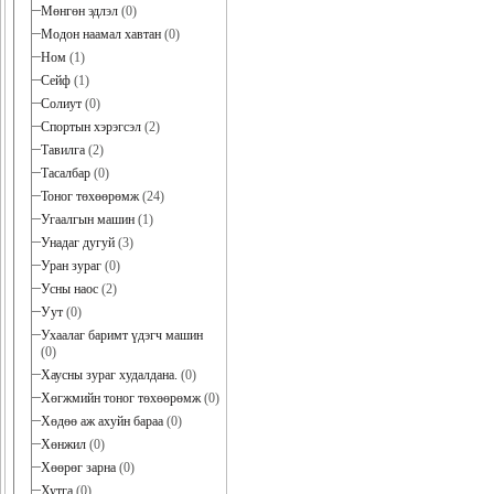
Мөнгөн эдлэл
(0)
Модон наамал хавтан
(0)
Ном
(1)
Сейф
(1)
Солиут
(0)
Спортын хэрэгсэл
(2)
Тавилга
(2)
Тасалбар
(0)
Тоног төхөөрөмж
(24)
Угаалгын машин
(1)
Унадаг дугуй
(3)
Уран зураг
(0)
Усны наос
(2)
Уут
(0)
Ухаалаг баримт үдэгч машин
(0)
Хаусны зураг худалдана.
(0)
Хөгжмийн тоног төхөөрөмж
(0)
Хөдөө аж ахуйн бараа
(0)
Хөнжил
(0)
Хөөрөг зарна
(0)
Хутга
(0)