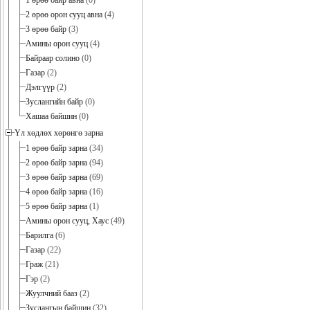
1 өрөө байр авна
(0)
2 өрөө орон сууц авна
(4)
3 өрөө байр
(3)
Амины орон сууц
(4)
Байраар солино
(0)
Газар
(2)
Дэлгүүр
(2)
Зуслангийн байр
(0)
Хашаа байшин
(0)
Үл хөдлөх хөрөнгө зарна
1 өрөө байр зарна
(34)
2 өрөө байр зарна
(94)
3 өрөө байр зарна
(69)
4 өрөө байр зарна
(16)
5 өрөө байр зарна
(1)
Амины орон сууц, Хаус
(49)
Барилга
(6)
Газар
(22)
Граж
(21)
Гэр
(2)
Жуулчний бааз
(2)
Зуслангын байшин
(32)