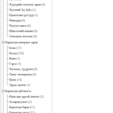
Хүүхдийн тоглоом зарна
(4)
Хуучний Эд Зүйл
(1)
Цахилгаан үүсгүүр
(1)
Чимодан
(0)
Чулуун тамга
(0)
Шивээсний машин
(0)
Электрон тоглоом
(0)
Барилгын материал зарна
Блок
(17)
Бусад
(142)
Ванн
(1)
Гэрэл
(3)
Тоглоом, сүүдрэвч
(0)
Тоног төхөөрөмж
(6)
Цонх
(14)
Эрдэс нунтаг
(1)
Барилгын үйлчилгээ
Hana taaz ugsralt intereer
(2)
Агааржуулалт
(2)
Барилгын бараа
(11)
Барилгын засал
(11)