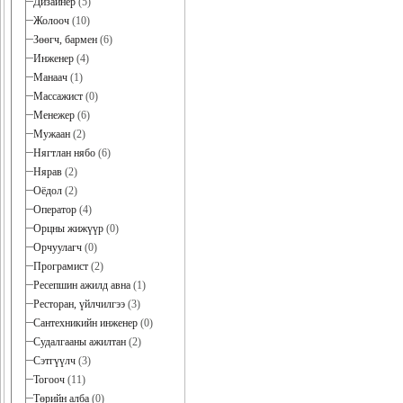
Дизайнер
(5)
Жолооч
(10)
Зөөгч, бармен
(6)
Инженер
(4)
Манаач
(1)
Массажист
(0)
Менежер
(6)
Мужаан
(2)
Нягтлан нябо
(6)
Нярав
(2)
Оёдол
(2)
Оператор
(4)
Орцны жижүүр
(0)
Орчуулагч
(0)
Програмист
(2)
Ресепшин ажилд авна
(1)
Ресторан, үйлчилгээ
(3)
Сантехникийн инженер
(0)
Судалгааны ажилтан
(2)
Сэтгүүлч
(3)
Тогооч
(11)
Төрийн алба
(0)