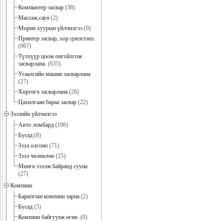
Компьютер засвар
(38)
Массаж,саун
(2)
Морин хуурын үйлчилгээ
(0)
Принтер засвар, хор цэнэглэнэ.
(967)
Түлхүүр цоож онгойлгож
засварлана.
(635)
Угаалгийн машин засварлана
(27)
Хөргөгч засварлана
(26)
Цахилгаан бараа засвар
(22)
Зээлийн үйлчилгээ
Авто ломбард
(106)
Бусад
(8)
Зээл олгоно
(71)
Зээл чөлөөлнө
(25)
Мөнгө зээлж байранд сууна
(27)
Компани
Барилгын компани зарна
(2)
Бусад
(5)
Компани байгуулж өгнө.
(0)