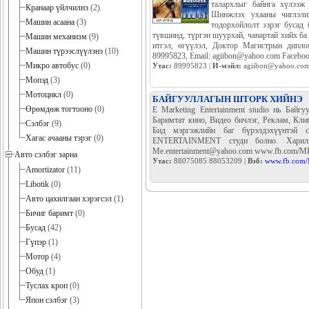
талархлыг байнга хүлээж
Кранаар үйлчилнэ
(2)
Шинжлэх ухааны чиглэлий
Машин асаана
(3)
тодорхойлолт зэрэг бусад 
түвшинд, түргэн шуурхай, чанартай хийх
Машин механизм
(9)
итгэл, өгүүлэл, Доктор Магистрын дипло
Машин түрээслүүлэнэ
(10)
89995823, Email: agiibon@yahoo.com Faceboo
Микро автобус
(0)
Утас:
89995823 |
И-мэйл:
agiibon@yahoo.co
Мопэд
(3)
Мотоцикл
(0)
БАЙГУУЛЛАГЫН ШТОРК ХИЙНЭ
Өрөмдөж тогтооно
(0)
E Marketing Entertainment studio нь Байгу
Баримтат кино, Видео бичлэг, Реклам, Кли
Сэлбэг
(9)
Бид мэргэжлийн баг бүрэлдэхүүнтэй с
Хагас ачааны тэрэг
(0)
ENTERTAINMENT студи болно. Харилца
Me.entertainment@yahoo.com www.fb.com/ME-
Авто сэлбэг зарна
Утас:
88075085 88053209 |
Вэб:
www.fb.com/
Amortizator
(11)
Libotik
(0)
Авто цахилгаан хэрэгсэл
(1)
Бичиг баримт
(0)
Бусад
(42)
Гүпэр
(1)
Мотор
(4)
Обуд
(1)
Туслах кроп
(0)
Япон сэлбэг
(3)