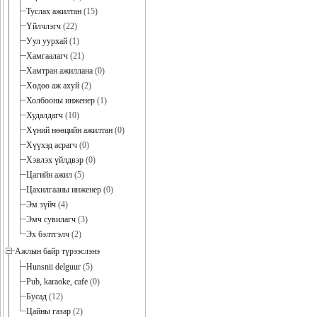
Туслах ажилтан
(15)
Үйлчлэгч
(22)
Уул уурхай
(1)
Хамгаалагч
(21)
Хамтран ажиллана
(0)
Хөдөө аж ахуй
(2)
Холбооны инженер
(1)
Худалдагч
(10)
Хүний нөөцийн ажилтан
(0)
Хүүхэд асрагч
(0)
Хэвлэх үйлдвэр
(0)
Цагийн ажил
(5)
Цахилгааны инженер
(0)
Эм зүйч
(4)
Эмч сувилагч
(3)
Эх бэлтгэлч
(2)
Ажлын байр түрээслэнэ
Hunsnii delguur
(5)
Pub, karaoke, cafe
(0)
Бусад
(12)
Цайны газар
(2)