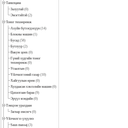
Танилцана
Залуутай
(0)
Эмэгтэйтэй
(2)
Тоног төхөөрөмж
Ахуйн бүтээгдэхүүн
(14)
Блокны машин
(1)
Бусад
(58)
Бутлуур
(2)
Вакум цонх
(0)
Гүний худгийн тоног
төхөөрөмж
(0)
Угаалгын
(0)
Үйлчилгээний газар
(10)
Хайгуулын өрөм
(0)
Хулдаасан хэвлэлийн машин
(0)
Цахилгаан бараа
(9)
Эрүүл мэндийн
(0)
Тэмцээн уралдаан
Загвар өмсөгч
(0)
Үйлчилгээ үзүүлнэ
Saun massaj
(3)