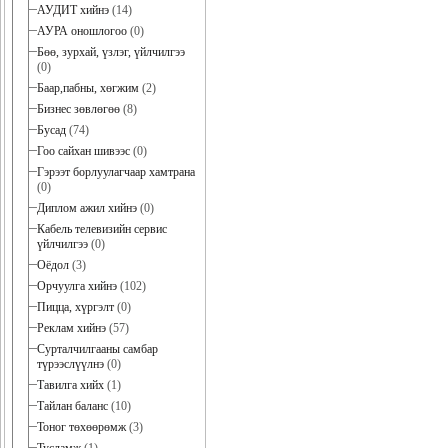
АУДИТ хийнэ
(14)
АУРА оношлогоо
(0)
Бөө, зурхай, үзлэг, үйлчилгээ
(0)
Баар,пабны, хөгжим
(2)
Бизнес зөвлөгөө
(8)
Бусад
(74)
Гоо сайхан шивээс
(0)
Гэрээт борлуулагчаар хамтрана
(0)
Диплом ажил хийнэ
(0)
Кабель телевизийн сервис
үйлчилгээ
(0)
Оёдол
(3)
Орчуулга хийнэ
(102)
Пицца, хүргэлт
(0)
Реклам хийнэ
(57)
Сурталчилгааны самбар
түрээслүүлнэ
(0)
Тавилга хийх
(1)
Тайлан баланс
(10)
Тоног төхөөрөмж
(3)