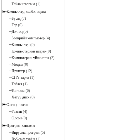
Тайлан гаргана
(1)
Компьютер, сэлбэг зарна
Бусад
(7)
Гар
(0)
Дэлгэц
(0)
Зөөврийн компьютер
(4)
Компьютер
(9)
Компьютерийн ширээ
(0)
Компютерын үйлчилгээ
(2)
Модем
(0)
Принтер
(12)
СПҮ зарна
(1)
Таблет
(1)
Тоглоом
(0)
Хатуу диск
(0)
Олсон, гээсэн
Гээсэн
(4)
Олсон
(0)
Програм хангамж
Вирусны програм
(5)
Вэб сайт хийнэ
(1)