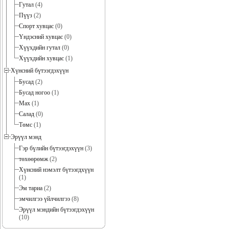
Гутал
(4)
Пүүз
(2)
Спорт хувцас
(0)
Үндэсний хувцас
(0)
Хүүхдийн гутал
(0)
Хүүхдийн хувцас
(1)
Хүнсний бүтээгдэхүүн
Бусад
(2)
Бусад ногоо
(1)
Мах
(1)
Салад
(0)
Төмс
(1)
Эрүүл мэнд
Гэр бүлийн бүтээгдэхүүн
(3)
төхөөрөмж
(2)
Хүнсний нэмэлт бүтээгдхүүн
(1)
Эм тариа
(2)
эмчилгээ үйлчилгээ
(8)
Эрүүл мэндийн бүтээгдэхүүн
(10)