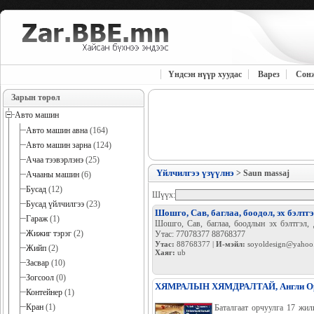
Үндсэн нүүр хуудас
Варез
Сон
Зарын төрөл
Авто машин
Авто машин авна
(164)
Авто машин зарна
(124)
Ачаа тээвэрлэнэ
(25)
Үйлчилгээ үзүүлнэ
> Saun massaj
Ачааны машин
(6)
Бусад
(12)
Шүүх:
Бусад үйлчилгээ
(23)
Шошго, Сав, баглаа, боодол, эх бэлтгэ
Гараж
(1)
Шошго, Сав, баглаа, боодлын эх бэлтгэл,
Жижиг тэрэг
(2)
Утас: 77078377 88768377
Утас:
88768377 |
И-мэйл:
soyoldesign@yahoo
Жийп
(2)
Хаяг:
ub
Засвар
(10)
Зогсоол
(0)
ХЯМРАЛЫН ХЯМДРАЛТАЙ, Англи Орос Х
Контейнер
(1)
Кран
(1)
Баталгаат орчуулга 17 жил