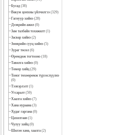
Бусад
(38)
Вакум цонхны үйлчилгээ
(329)
Гагнуур хийнэ
(28)
Дээврийн ажил
(0)
Зам талбайн тохижилт
(1)
Засвар хийнэ
(2)
Зөөврийн сууц хийнэ
(5)
Зураг төсөл
(6)
Өрөмдөж тогтооно
(18)
Тавилга хийнэ
(0)
Төмөр хийц
(29)
Тоног төхөөрөмж түрээслүүлнэ
(0)
Тээвэрлэлт
(1)
Угсаралт
(59)
Хаалга хийнэ
(7)
Хана нураана
(3)
Худаг гаргана
(0)
Цахилгаан
(1)
Чулуу хийц
(0)
Шилэн хана, хаалга
(2)