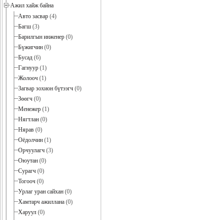
Ажил хайж байна
Авто засвар
(4)
Багш
(3)
Барилгын инженер
(0)
Бүжигчин
(0)
Бусад
(6)
Гагнуур
(1)
Жолооч
(1)
Загвар зохион бүтээгч
(0)
Зөөгч
(0)
Менежер
(1)
Нягтлан
(0)
Нярав
(0)
Оёдолчин
(1)
Орчуулагч
(3)
Оюутан
(0)
Сурагч
(0)
Тогооч
(0)
Урлаг уран сайхан
(0)
Хамтарч ажиллана
(0)
Харуул
(0)