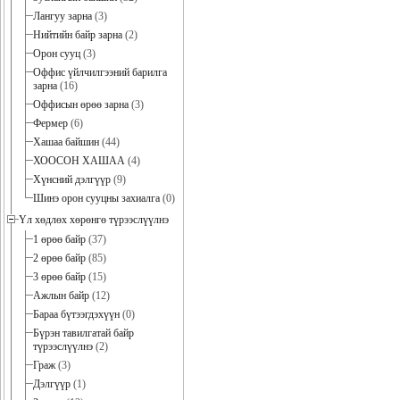
Лангуу зарна
(3)
Нийтийн байр зарна
(2)
Орон сууц
(3)
Оффис үйлчилгээний барилга
зарна
(16)
Оффисын өрөө зарна
(3)
Фермер
(6)
Хашаа байшин
(44)
ХООСОН ХАШАА
(4)
Хүнсний дэлгүүр
(9)
Шинэ орон сууцны захиалга
(0)
Үл хөдлөх хөрөнгө түрээслүүлнэ
1 өрөө байр
(37)
2 өрөө байр
(85)
3 өрөө байр
(15)
Ажлын байр
(12)
Бараа бүтээгдэхүүн
(0)
Бүрэн тавилгатай байр
түрээслүүлнэ
(2)
Граж
(3)
Дэлгүүр
(1)