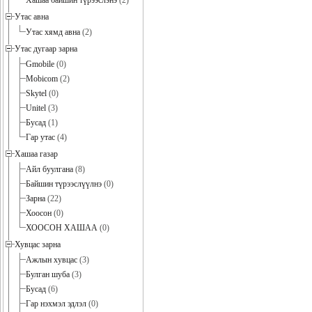
Хашаа байшин түрээслэнэ
(2)
Утас авна
Утас хямд авна
(2)
Утас дугаар зарна
Gmobile
(0)
Mobicom
(2)
Skytel
(0)
Unitel
(3)
Бусад
(1)
Гар утас
(4)
Хашаа газар
Айл буулгана
(8)
Байшин түрээслүүлнэ
(0)
Зарна
(22)
Хоосон
(0)
ХООСОН ХАШАА
(0)
Хувцас зарна
Ажлын хувцас
(3)
Булган шуба
(3)
Бусад
(6)
Гар нэхмэл эдлэл
(0)