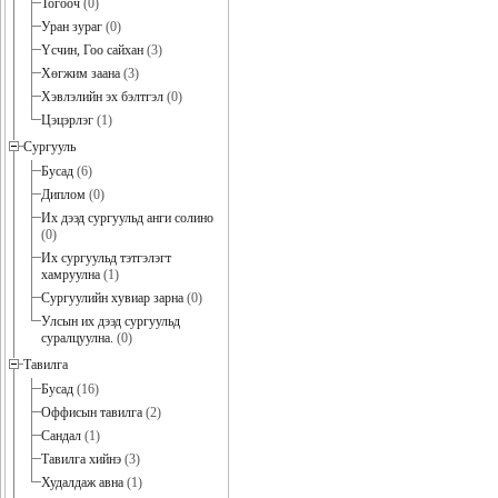
Тогооч
(0)
Уран зураг
(0)
Үсчин, Гоо сайхан
(3)
Хөгжим заана
(3)
Хэвлэлийн эх бэлтгэл
(0)
Цэцэрлэг
(1)
Сургууль
Бусад
(6)
Диплом
(0)
Их дээд сургуульд анги солино
(0)
Их сургуульд тэтгэлэгт
хамруулна
(1)
Сургуулийн хувиар зарна
(0)
Улсын их дээд сургуульд
суралцуулна.
(0)
Тавилга
Бусад
(16)
Оффисын тавилга
(2)
Сандал
(1)
Тавилга хийнэ
(3)
Худалдаж авна
(1)