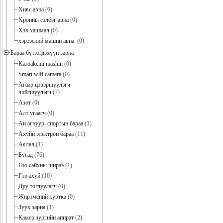
Хивс авна
(0)
Хропны сэлбэг авна
(0)
Хэв хашмал
(0)
хэрээсний машин авна.
(0)
Бараа бүтээгдэхүүн зарна
Karoakenii mashin
(0)
Smart wifi camera
(0)
Агаар цэвэршүүлэгч
чийгшүүлэгч
(7)
Азот
(0)
Алт угаагч
(0)
Ан агнуур, спортын бараа
(1)
Ахуйн электрон бараа
(11)
Аялал
(1)
Бусад
(76)
Гоо сайхны ширээ
(1)
Гэр ахуй
(10)
Дуу тоглуулагч
(0)
Жирэмсний куртка
(0)
Зуух зарна
(1)
Камер зургийн аппрат
(2)