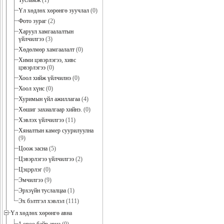
Тусламж
(1)
Үл хөдлөх хөрөнгө зуучлал
(0)
Фото зураг
(2)
Харуул хамгаалалтын
үйлчилгээ
(3)
Хөдөлмөр хамгаалалт
(0)
Хими цэвэрлэгээ, хивс
цэвэрлэгээ
(0)
Хоол хийж үйлчилнэ
(0)
Хоол хүнс
(0)
Хуримын үйл ажиллагаа
(4)
Хөшиг захиалгаар хийнэ.
(0)
Хэвлэх үйлчилгээ
(11)
Хяналтын камер суурилуулна
(9)
Цоож засна
(5)
Цэвэрлэгээ үйлчилгээ
(2)
Цэцэрлэг
(0)
Эмчилгээ
(9)
Эрхзүйн туслалцаа
(1)
Эх бэлтгэл хэвлэл
(111)
Үл хөдлөх хөрөнгө авна