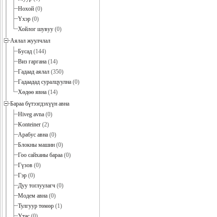
Нохой
(0)
Үхэр
(0)
Хойлог шувуу
(0)
Аялал жуулчлал
Бусад
(144)
Виз гаргана
(14)
Гадаад аялал
(350)
Гадаадад суралцуулна
(0)
Хөдөө явна
(14)
Бараа бүтээгдэхүүн авна
Hiveg avna
(0)
Konteiner
(2)
Арабус авна
(0)
Блокны машин
(0)
Гоо сайханы бараа
(0)
Гүзов
(0)
Гэр
(0)
Дуу тоглуулагч
(0)
Модем авна
(0)
Тулгуур төмөр
(1)
Утас
(0)