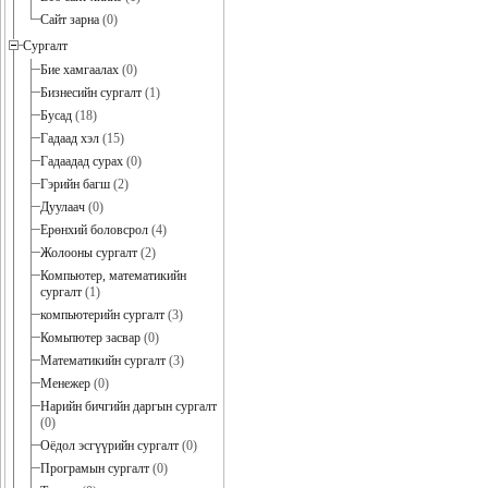
Сайт зарна
(0)
Сургалт
Бие хамгаалах
(0)
Бизнесийн сургалт
(1)
Бусад
(18)
Гадаад хэл
(15)
Гадаадад сурах
(0)
Гэрийн багш
(2)
Дуулаач
(0)
Ерөнхий боловсрол
(4)
Жолооны сургалт
(2)
Компьютер, математикийн
сургалт
(1)
компьютерийн сургалт
(3)
Комьпютер засвар
(0)
Математикийн сургалт
(3)
Менежер
(0)
Нарийн бичгийн даргын сургалт
(0)
Оёдол эсгүүрийн сургалт
(0)
Програмын сургалт
(0)