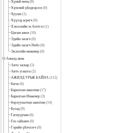
Хүний нөөц
(0)
Хүнсний үйлдвэрлэл
(0)
Хуульч
(1)
Хүүхэд асрагч
(0)
Хэвлэлийн эх бэлтгэл
(1)
Цагын ажил
(10)
Эдийн засагч
(0)
Эдийн засагч Нябо
(0)
Эклогийн инжинер
(0)
Ажилд авна
Авто засвар
(5)
Авто угаалга
(2)
АЖИЛД УРЬЖ БАЙНА
(112)
Багш
(6)
Барилгын ажилчин
(17)
Барилгын Инженер
(3)
борлуулалтын ажилтан
(14)
Бусад
(9)
Гагнуурчин
(6)
Гоо сайханч
(0)
Гэрийн үйлчлэгч
(0)