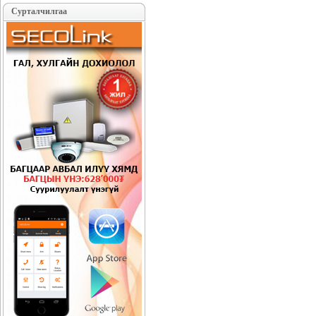
Сурталчилгаа