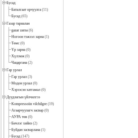
Бусад
Баталгаат орчуулга
(11)
Бусад
(65)
Газар тариалан
gazar zarna
(6)
Ногоон тэжээл зарна
(1)
Төмс
(0)
Үр зарна
(0)
Хүлэмж
(0)
Чацаргана
(2)
Гар урлал
Гар урлал
(3)
Модон урлал
(0)
Хэрээсэн хатгамал
(0)
Дуудлагын үйлчилгээ
Kompressoiin vilchilgee
(19)
Агаарчуулагч засвар
(0)
АУРА төв
(0)
Бичлэг хийнэ
(2)
Буйдан засварлана
(1)
Бусад
(147)