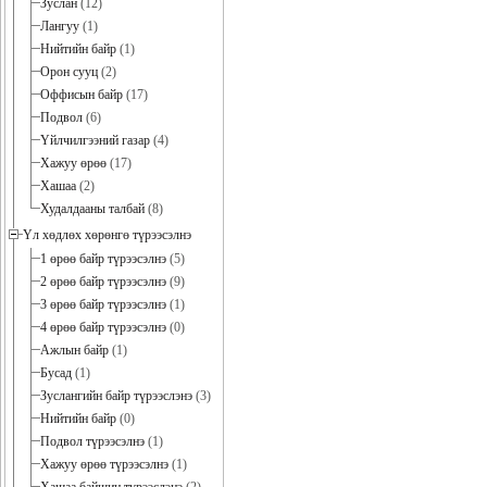
Зуслан
(12)
Лангуу
(1)
Нийтийн байр
(1)
Орон сууц
(2)
Оффисын байр
(17)
Подвол
(6)
Үйлчилгээний газар
(4)
Хажуу өрөө
(17)
Хашаа
(2)
Худалдааны талбай
(8)
Үл хөдлөх хөрөнгө түрээсэлнэ
1 өрөө байр түрээсэлнэ
(5)
2 өрөө байр түрээсэлнэ
(9)
3 өрөө байр түрээсэлнэ
(1)
4 өрөө байр түрээсэлнэ
(0)
Ажлын байр
(1)
Бусад
(1)
Зуслангийн байр түрээслэнэ
(3)
Нийтийн байр
(0)
Подвол түрээсэлнэ
(1)
Хажуу өрөө түрээсэлнэ
(1)