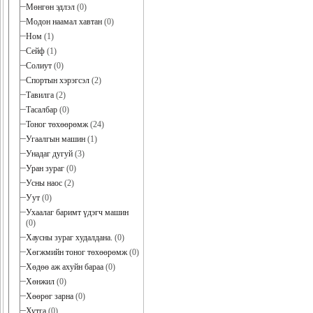
Мөнгөн эдлэл
(0)
Модон наамал хавтан
(0)
Ном
(1)
Сейф
(1)
Солиут
(0)
Спортын хэрэгсэл
(2)
Тавилга
(2)
Тасалбар
(0)
Тоног төхөөрөмж
(24)
Угаалгын машин
(1)
Унадаг дугуй
(3)
Уран зураг
(0)
Усны наос
(2)
Уут
(0)
Ухаалаг баримт үдэгч машин
(0)
Хаусны зураг худалдана.
(0)
Хөгжмийн тоног төхөөрөмж
(0)
Хөдөө аж ахуйн бараа
(0)
Хөнжил
(0)
Хөөрөг зарна
(0)
Хутга
(0)