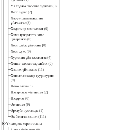
Тусламж
(1)
Үл хөдлөх хөрөнгө зуучлал
(0)
Фото зураг
(2)
Харуул хамгаалалтын
үйлчилгээ
(3)
Хөдөлмөр хамгаалалт
(0)
Хими цэвэрлэгээ, хивс
цэвэрлэгээ
(0)
Хоол хийж үйлчилнэ
(0)
Хоол хүнс
(0)
Хуримын үйл ажиллагаа
(4)
Хөшиг захиалгаар хийнэ.
(0)
Хэвлэх үйлчилгээ
(11)
Хяналтын камер суурилуулна
(9)
Цоож засна
(5)
Цэвэрлэгээ үйлчилгээ
(2)
Цэцэрлэг
(0)
Эмчилгээ
(9)
Эрхзүйн туслалцаа
(1)
Эх бэлтгэл хэвлэл
(111)
Үл хөдлөх хөрөнгө авна