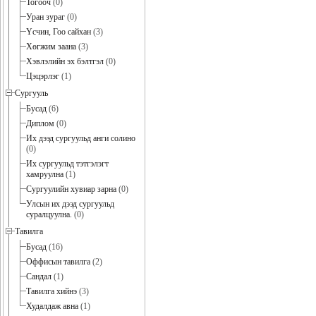
Тогооч
(0)
Уран зураг
(0)
Үсчин, Гоо сайхан
(3)
Хөгжим заана
(3)
Хэвлэлийн эх бэлтгэл
(0)
Цэцэрлэг
(1)
Сургууль
Бусад
(6)
Диплом
(0)
Их дээд сургуульд анги солино
(0)
Их сургуульд тэтгэлэгт
хамруулна
(1)
Сургуулийн хувиар зарна
(0)
Улсын их дээд сургуульд
суралцуулна.
(0)
Тавилга
Бусад
(16)
Оффисын тавилга
(2)
Сандал
(1)
Тавилга хийнэ
(3)
Худалдаж авна
(1)