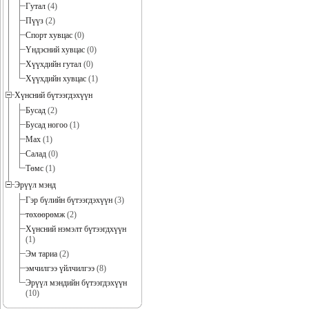
Гутал
(4)
Пүүз
(2)
Спорт хувцас
(0)
Үндэсний хувцас
(0)
Хүүхдийн гутал
(0)
Хүүхдийн хувцас
(1)
Хүнсний бүтээгдэхүүн
Бусад
(2)
Бусад ногоо
(1)
Мах
(1)
Салад
(0)
Төмс
(1)
Эрүүл мэнд
Гэр бүлийн бүтээгдэхүүн
(3)
төхөөрөмж
(2)
Хүнсний нэмэлт бүтээгдхүүн
(1)
Эм тариа
(2)
эмчилгээ үйлчилгээ
(8)
Эрүүл мэндийн бүтээгдэхүүн
(10)