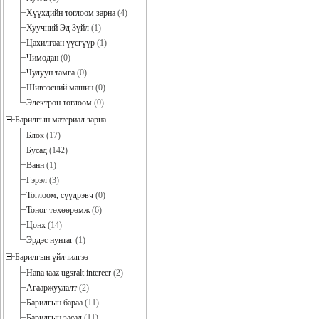
Хүүхдийн тоглоом зарна
(4)
Хуучний Эд Зүйл
(1)
Цахилгаан үүсгүүр
(1)
Чимодан
(0)
Чулуун тамга
(0)
Шивээсний машин
(0)
Электрон тоглоом
(0)
Барилгын материал зарна
Блок
(17)
Бусад
(142)
Ванн
(1)
Гэрэл
(3)
Тоглоом, сүүдрэвч
(0)
Тоног төхөөрөмж
(6)
Цонх
(14)
Эрдэс нунтаг
(1)
Барилгын үйлчилгээ
Hana taaz ugsralt intereer
(2)
Агааржуулалт
(2)
Барилгын бараа
(11)
Барилгын засал
(11)