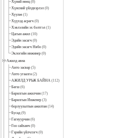
Хүний нөөц
(0)
Хүнсний үйлдвэрлэл
(0)
Хуульч
(1)
Хүүхэд асрагч
(0)
Хэвлэлийн эх бэлтгэл
(1)
Цагын ажил
(10)
Эдийн засагч
(0)
Эдийн засагч Нябо
(0)
Эклогийн инжинер
(0)
Ажилд авна
Авто засвар
(5)
Авто угаалга
(2)
АЖИЛД УРЬЖ БАЙНА
(112)
Багш
(6)
Барилгын ажилчин
(17)
Барилгын Инженер
(3)
борлуулалтын ажилтан
(14)
Бусад
(9)
Гагнуурчин
(6)
Гоо сайханч
(0)
Гэрийн үйлчлэгч
(0)