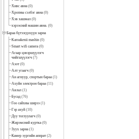
Хивс авна
(0)
Хропны сэлбэг авна
(0)
Хэв хашмал
(0)
хэрээсний машин авна.
(0)
Бараа бүтээгдэхүүн зарна
Karoakenii mashin
(0)
Smart wifi camera
(0)
Агаар цэвэршүүлэгч
чийгшүүлэгч
(7)
Азот
(0)
Алт угаагч
(0)
Ан агнуур, спортын бараа
(1)
Ахуйн электрон бараа
(11)
Аялал
(1)
Бусад
(76)
Гоо сайхны ширээ
(1)
Гэр ахуй
(10)
Дуу тоглуулагч
(0)
Жирэмсний куртка
(0)
Зуух зарна
(1)
Камер зургийн аппрат
(2)