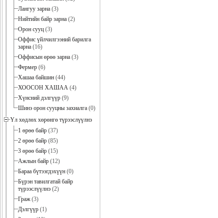
Лангуу зарна
(3)
Нийтийн байр зарна
(2)
Орон сууц
(3)
Оффис үйлчилгээний барилга
зарна
(16)
Оффисын өрөө зарна
(3)
Фермер
(6)
Хашаа байшин
(44)
ХООСОН ХАШАА
(4)
Хүнсний дэлгүүр
(9)
Шинэ орон сууцны захиалга
(0)
Үл хөдлөх хөрөнгө түрээслүүлнэ
1 өрөө байр
(37)
2 өрөө байр
(85)
3 өрөө байр
(15)
Ажлын байр
(12)
Бараа бүтээгдэхүүн
(0)
Бүрэн тавилгатай байр
түрээслүүлнэ
(2)
Граж
(3)
Дэлгүүр
(1)