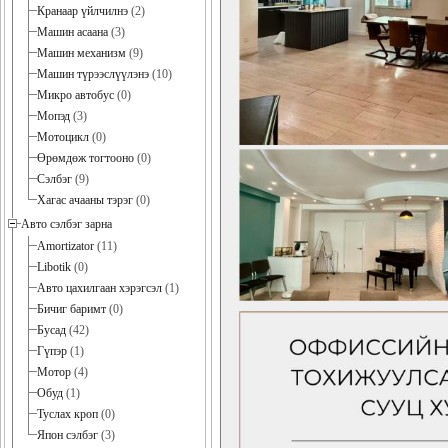
Кранаар үйлчилнэ
(2)
Машин асаана
(3)
Машин механизм
(9)
Машин түрээслүүлэнэ
(10)
Микро автобус
(0)
Мопэд
(3)
Мотоцикл
(0)
Өрөмдөж тогтооно
(0)
Сэлбэг
(9)
Хагас ачааны тэрэг
(0)
Авто сэлбэг зарна
Amortizator
(11)
Libotik
(0)
Авто цахилгаан хэрэгсэл
(1)
Бичиг баримт
(0)
Бусад
(42)
Гүпэр
(1)
Мотор
(4)
Обуд
(1)
Туслах кроп
(0)
Япон сэлбэг
(3)