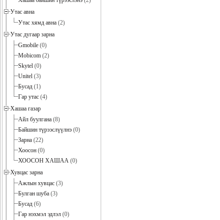
Хашаа байшин түрээслэнэ
(2)
Утас авна
Утас хямд авна
(2)
Утас дугаар зарна
Gmobile
(0)
Mobicom
(2)
Skytel
(0)
Unitel
(3)
Бусад
(1)
Гар утас
(4)
Хашаа газар
Айл буулгана
(8)
Байшин түрээслүүлнэ
(0)
Зарна
(22)
Хоосон
(0)
ХООСОН ХАШАА
(0)
Хувцас зарна
Ажлын хувцас
(3)
Булган шуба
(3)
Бусад
(6)
Гар нэхмэл эдлэл
(0)