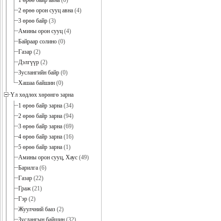
1 өрөө байр авна
(0)
2 өрөө орон сууц авна
(4)
3 өрөө байр
(3)
Амины орон сууц
(4)
Байраар солино
(0)
Газар
(2)
Дэлгүүр
(2)
Зуслангийн байр
(0)
Хашаа байшин
(0)
Үл хөдлөх хөрөнгө зарна
1 өрөө байр зарна
(34)
2 өрөө байр зарна
(94)
3 өрөө байр зарна
(69)
4 өрөө байр зарна
(16)
5 өрөө байр зарна
(1)
Амины орон сууц, Хаус
(49)
Барилга
(6)
Газар
(22)
Граж
(21)
Гэр
(2)
Жуулчний бааз
(2)
Зуслангын байшин
(32)