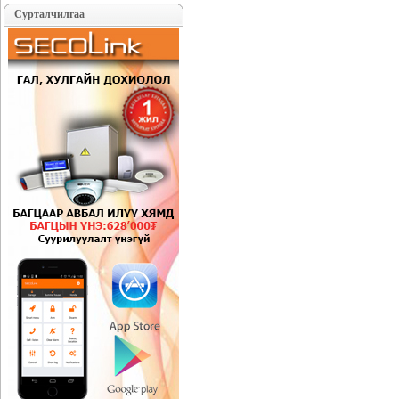
Сурталчилгаа