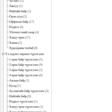
Зуслан
(12)
Лангуу
(1)
Нийтийн байр
(1)
Орон сууц
(2)
Оффисын байр
(17)
Подвол
(6)
Үйлчилгээний газар
(4)
Хажуу өрөө
(17)
Хашаа
(2)
Худалдааны талбай
(8)
Үл хөдлөх хөрөнгө түрээсэлнэ
1 өрөө байр түрээсэлнэ
(5)
2 өрөө байр түрээсэлнэ
(9)
3 өрөө байр түрээсэлнэ
(1)
4 өрөө байр түрээсэлнэ
(0)
Ажлын байр
(1)
Бусад
(1)
Зуслангийн байр түрээслэнэ
(3)
Нийтийн байр
(0)
Подвол түрээсэлнэ
(1)
Хажуу өрөө түрээсэлнэ
(1)