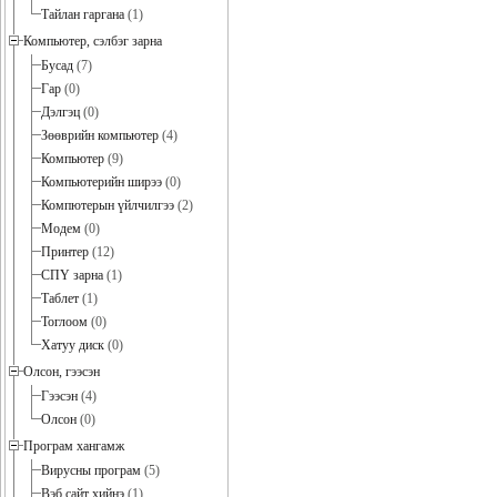
Тайлан гаргана
(1)
Компьютер, сэлбэг зарна
Бусад
(7)
Гар
(0)
Дэлгэц
(0)
Зөөврийн компьютер
(4)
Компьютер
(9)
Компьютерийн ширээ
(0)
Компютерын үйлчилгээ
(2)
Модем
(0)
Принтер
(12)
СПҮ зарна
(1)
Таблет
(1)
Тоглоом
(0)
Хатуу диск
(0)
Олсон, гээсэн
Гээсэн
(4)
Олсон
(0)
Програм хангамж
Вирусны програм
(5)
Вэб сайт хийнэ
(1)