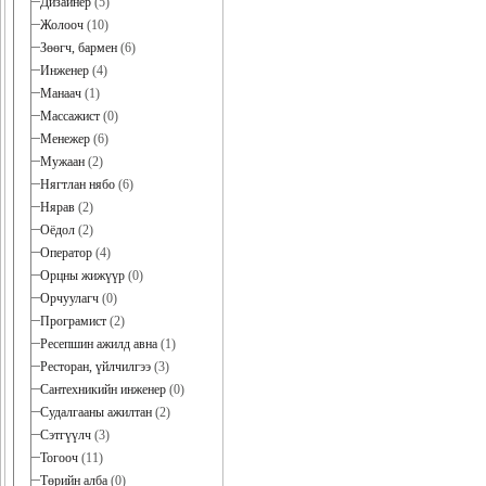
Дизайнер
(5)
Жолооч
(10)
Зөөгч, бармен
(6)
Инженер
(4)
Манаач
(1)
Массажист
(0)
Менежер
(6)
Мужаан
(2)
Нягтлан нябо
(6)
Нярав
(2)
Оёдол
(2)
Оператор
(4)
Орцны жижүүр
(0)
Орчуулагч
(0)
Програмист
(2)
Ресепшин ажилд авна
(1)
Ресторан, үйлчилгээ
(3)
Сантехникийн инженер
(0)
Судалгааны ажилтан
(2)
Сэтгүүлч
(3)
Тогооч
(11)
Төрийн алба
(0)