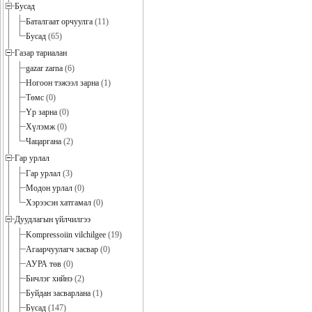
Бусад
Баталгаат орчуулга
(11)
Бусад
(65)
Газар тариалан
gazar zarna
(6)
Ногоон тэжээл зарна
(1)
Төмс
(0)
Үр зарна
(0)
Хүлэмж
(0)
Чацаргана
(2)
Гар урлал
Гар урлал
(3)
Модон урлал
(0)
Хэрээсэн хатгамал
(0)
Дуудлагын үйлчилгээ
Kompressoiin vilchilgee
(19)
Агаарчуулагч засвар
(0)
АУРА төв
(0)
Бичлэг хийнэ
(2)
Буйдан засварлана
(1)
Бусад
(147)