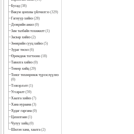
Бусад
(38)
Вакум цонхны үйлчилгээ
(329)
Гагнуур хийнэ
(28)
Дээврийн ажил
(0)
Зам талбайн тохижилт
(1)
Засвар хийнэ
(2)
Зөөврийн сууц хийнэ
(5)
Зураг төсөл
(6)
Өрөмдөж тогтооно
(18)
Тавилга хийнэ
(0)
Төмөр хийц
(29)
Тоног төхөөрөмж түрээслүүлнэ
(0)
Тээвэрлэлт
(1)
Угсаралт
(59)
Хаалга хийнэ
(7)
Хана нураана
(3)
Худаг гаргана
(0)
Цахилгаан
(1)
Чулуу хийц
(0)
Шилэн хана, хаалга
(2)