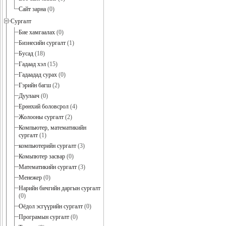
Сайт зарна
(0)
Сургалт
Бие хамгаалах
(0)
Бизнесийн сургалт
(1)
Бусад
(18)
Гадаад хэл
(15)
Гадаадад сурах
(0)
Гэрийн багш
(2)
Дуулаач
(0)
Ерөнхий боловсрол
(4)
Жолооны сургалт
(2)
Компьютер, математикийн
сургалт
(1)
компьютерийн сургалт
(3)
Комьпютер засвар
(0)
Математикийн сургалт
(3)
Менежер
(0)
Нарийн бичгийн даргын сургалт
(0)
Оёдол эсгүүрийн сургалт
(0)
Програмын сургалт
(0)