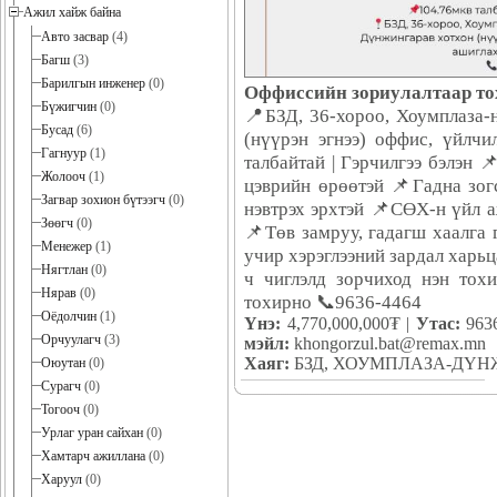
Ажил хайж байна
Авто засвар
(4)
Багш
(3)
Барилгын инженер
(0)
Оффиссийн зориулалтаар тох
Бүжигчин
(0)
📍БЗД, 36-хороо, Хоумплаза-н
Бусад
(6)
(нүүрэн эгнээ) оффис, үйлч
Гагнуур
(1)
талбайтай | Гэрчилгээ бэлэн 
Жолооч
(1)
цэврийн өрөөтэй 📌Гадна зо
Загвар зохион бүтээгч
(0)
нэвтрэх эрхтэй 📌СӨХ-н үйл 
Зөөгч
(0)
📌Төв замруу, гадагш хаалга
Менежер
(1)
учир хэрэглээний зардал харьц
Нягтлан
(0)
ч чиглэлд зорчиход нэн тох
Нярав
(0)
тохирно 📞9636-4464
Оёдолчин
(1)
Үнэ:
4,770,000,000₮ |
Утас:
963
Орчуулагч
(3)
мэйл:
khongorzul.bat@remax.mn
Хаяг:
БЗД, ХОУМПЛАЗА-ДҮН
Оюутан
(0)
Сурагч
(0)
Тогооч
(0)
Урлаг уран сайхан
(0)
Хамтарч ажиллана
(0)
Харуул
(0)