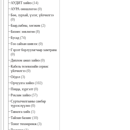
АУДИТ хийнэ
(14)
АУРА оношлогоо
(0)
Бөө, зурхай, үзлэг, үйлчилгээ
(0)
Баар,пабны, хөгжим
(2)
Бизнес зөвлөгөө
(8)
Бусад
(74)
Гоо сайхан шивээс
(0)
Гэрээт борлуулагчаар хамтрана
(0)
Диплом ажил хийнэ
(0)
Кабель телевизийн сервис
үйлчилгээ
(0)
Оёдол
(3)
Орчуулга хийнэ
(102)
Пицца, хүргэлт
(0)
Реклам хийнэ
(57)
Сурталчилгааны самбар
түрээслүүлнэ
(0)
Тавилга хийх
(1)
Тайлан баланс
(10)
Тоног төхөөрөмж
(3)