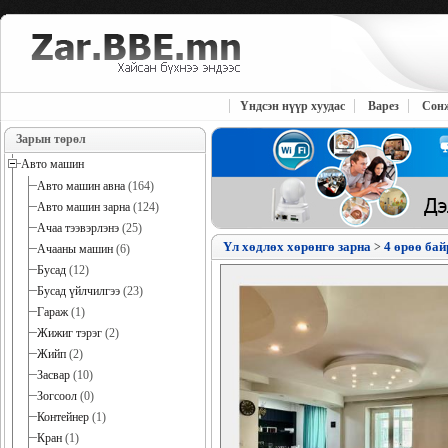
Үндсэн нүүр хуудас
Варез
Сон
Зарын төрөл
Авто машин
Авто машин авна
(164)
Авто машин зарна
(124)
Ачаа тээвэрлэнэ
(25)
Үл хөдлөх хөрөнгө зарна
4 өрөө бай
>
Ачааны машин
(6)
Бусад
(12)
Бусад үйлчилгээ
(23)
Гараж
(1)
Жижиг тэрэг
(2)
Жийп
(2)
Засвар
(10)
Зогсоол
(0)
Контейнер
(1)
Кран
(1)