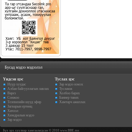
Бусад мэдээ мэдээлэл
Үндсэн цэс
Туслах цэс
Нүүр хуудас
Зар мэдээ нэмэх
Албан байгууллагын лавлах
Тусламж
Варез
Холбоо барих
Сонжоо
Баннер тавих
Телевизийн шууд эфир
Хамтарч ажиллах
Загварын ертөнц
Хичээл
Хямдралын мэдээ
Зар мэдээ
Бүх эрх хуулиар хамгаалагдсан © 2010 www.BBE.mn