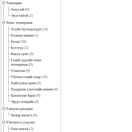
Танилцана
Залуутай
(0)
Эмэгтэйтэй
(2)
Тоног төхөөрөмж
Ахуйн бүтээгдэхүүн
(14)
Блокны машин
(1)
Бусад
(58)
Бутлуур
(2)
Вакум цонх
(0)
Гүний худгийн тоног
төхөөрөмж
(0)
Угаалгын
(0)
Үйлчилгээний газар
(10)
Хайгуулын өрөм
(0)
Хулдаасан хэвлэлийн машин
(0)
Цахилгаан бараа
(9)
Эрүүл мэндийн
(0)
Тэмцээн уралдаан
Загвар өмсөгч
(0)
Үйлчилгээ үзүүлнэ
Saun massaj
(3)