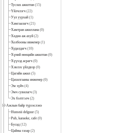
Туслах ажилтан
(15)
Үйлчлэгч
(22)
Уул уурхай
(1)
Хамгаалагч
(21)
Хамтран ажиллана
(0)
Хөдөө аж ахуй
(2)
Холбооны инженер
(1)
Худалдагч
(10)
Хүний нөөцийн ажилтан
(0)
Хүүхэд асрагч
(0)
Хэвлэх үйлдвэр
(0)
Цагийн ажил
(5)
Цахилгааны инженер
(0)
Эм зүйч
(4)
Эмч сувилагч
(3)
Эх бэлтгэлч
(2)
Ажлын байр түрээслэнэ
Hunsnii delguur
(5)
Pub, karaoke, cafe
(0)
Бусад
(12)
Цайны газар
(2)