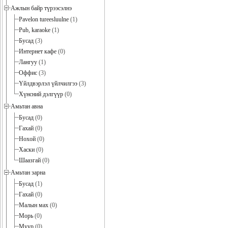
Ажлын байр түрээсэлнэ
Pavelon tureesluulne
(1)
Pub, karaoke
(1)
Бусад
(3)
Интернет кафе
(0)
Лангуу
(1)
Оффис
(3)
Үйлдвэрлэл үйлчилгээ
(3)
Хүнсний дэлгүүр
(0)
Амьтан авна
Бусад
(0)
Гахай
(0)
Нохой
(0)
Хаски
(0)
Шаазгай
(0)
Амьтан зарна
Бусад
(1)
Гахай
(0)
Малын мах
(0)
Морь
(0)
Муур
(0)