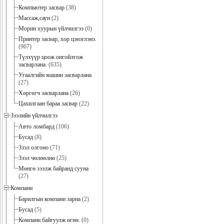
Компьютер засвар
(38)
Массаж,саун
(2)
Морин хуурын үйлчилгээ
(0)
Принтер засвар, хор цэнэглэнэ.
(967)
Түлхүүр цоож онгойлгож
засварлана.
(635)
Угаалгийн машин засварлана
(27)
Хөргөгч засварлана
(26)
Цахилгаан бараа засвар
(22)
Зээлийн үйлчилгээ
Авто ломбард
(106)
Бусад
(8)
Зээл олгоно
(71)
Зээл чөлөөлнө
(25)
Мөнгө зээлж байранд сууна
(27)
Компани
Барилгын компани зарна
(2)
Бусад
(5)
Компани байгуулж өгнө.
(0)