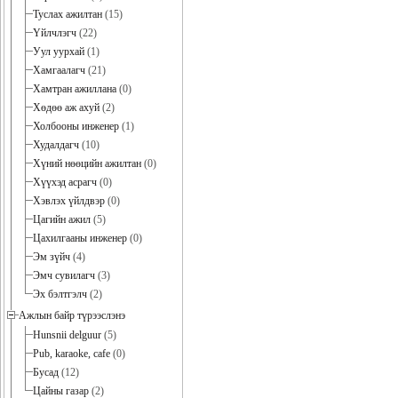
Туслах ажилтан
(15)
Үйлчлэгч
(22)
Уул уурхай
(1)
Хамгаалагч
(21)
Хамтран ажиллана
(0)
Хөдөө аж ахуй
(2)
Холбооны инженер
(1)
Худалдагч
(10)
Хүний нөөцийн ажилтан
(0)
Хүүхэд асрагч
(0)
Хэвлэх үйлдвэр
(0)
Цагийн ажил
(5)
Цахилгааны инженер
(0)
Эм зүйч
(4)
Эмч сувилагч
(3)
Эх бэлтгэлч
(2)
Ажлын байр түрээслэнэ
Hunsnii delguur
(5)
Pub, karaoke, cafe
(0)
Бусад
(12)
Цайны газар
(2)