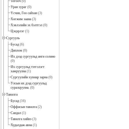
Тогооч
(0)
Уран зураг
(0)
Үсчин, Гоо сайхан
(3)
Хөгжим заана
(3)
Хэвлэлийн эх бэлтгэл
(0)
Цэцэрлэг
(1)
Сургууль
Бусад
(6)
Диплом
(0)
Их дээд сургуульд анги солино
(0)
Их сургуульд тэтгэлэгт
хамруулна
(1)
Сургуулийн хувиар зарна
(0)
Улсын их дээд сургуульд
суралцуулна.
(0)
Тавилга
Бусад
(16)
Оффисын тавилга
(2)
Сандал
(1)
Тавилга хийнэ
(3)
Худалдаж авна
(1)