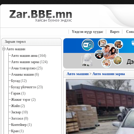
Үндсэн нүүр хуудас
Варез
Сон
Зарын төрөл
Авто машин
Авто машин авна
(164)
Авто машин зарна
(124)
Ачаа тээвэрлэнэ
(25)
Авто машин
Авто машин зарна
>
Ачааны машин
(6)
Бусад
(12)
Бусад үйлчилгээ
(23)
Гараж
(1)
Жижиг тэрэг
(2)
Жийп
(2)
Засвар
(10)
Зогсоол
(0)
Контейнер
(1)
Кран
(1)