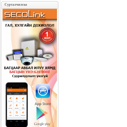
Сурталчилгаа