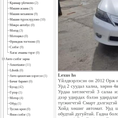
Кранаар үйлчилнэ
(2)
Машин асаана
(3)
Машин механизм
(9)
Машин түрээслүүлэнэ
(10)
Микро автобус
(0)
Мопэд
(3)
Мотоцикл
(0)
Өрөмдөж тогтооно
(0)
Сэлбэг
(9)
Хагас ачааны тэрэг
(0)
Авто сэлбэг зарна
Amortizator
(11)
Libotik
(0)
Lexus hs
Авто цахилгаан хэрэгсэл
(1)
Үйлдвэрлэсэн он 2012 Орж и
Бичиг баримт
(0)
Урд 2 суудал хална, хөрнө 4
Бусад
(42)
Урдаа хөтлөгчтэй 3 салаа и
Гүпэр
(1)
дээр удирдах бэлэн удирдлаг
Мотор
(4)
түгжигчтэй Смарт дэлгэцтэ
Обуд
(1)
Хойд хөшиг автомат. Урд ш
Туслах кроп
(0)
обудтай дугуйтай. Гадна бол
Япон сэлбэг
(3)