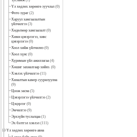
Тусламж
(1)
Үл хөдлөх хөрөнгө зуучлал
(0)
Фото зураг
(2)
Харуул хамгаалалтын
үйлчилгээ
(3)
Хөдөлмөр хамгаалалт
(0)
Хими цэвэрлэгээ, хивс
цэвэрлэгээ
(0)
Хоол хийж үйлчилнэ
(0)
Хоол хүнс
(0)
Хуримын үйл ажиллагаа
(4)
Хөшиг захиалгаар хийнэ.
(0)
Хэвлэх үйлчилгээ
(11)
Хяналтын камер суурилуулна
(9)
Цоож засна
(5)
Цэвэрлэгээ үйлчилгээ
(2)
Цэцэрлэг
(0)
Эмчилгээ
(9)
Эрхзүйн туслалцаа
(1)
Эх бэлтгэл хэвлэл
(111)
Үл хөдлөх хөрөнгө авна