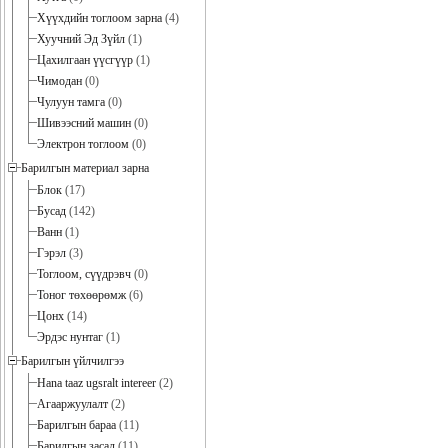
Хүүхдийн тоглоом зарна
(4)
Хуучний Эд Зүйл
(1)
Цахилгаан үүсгүүр
(1)
Чимодан
(0)
Чулуун тамга
(0)
Шивээсний машин
(0)
Электрон тоглоом
(0)
Барилгын материал зарна
Блок
(17)
Бусад
(142)
Ванн
(1)
Гэрэл
(3)
Тоглоом, сүүдрэвч
(0)
Тоног төхөөрөмж
(6)
Цонх
(14)
Эрдэс нунтаг
(1)
Барилгын үйлчилгээ
Hana taaz ugsralt intereer
(2)
Агааржуулалт
(2)
Барилгын бараа
(11)
Барилгын засал
(11)