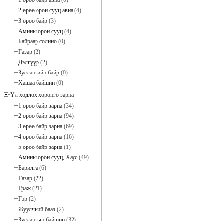
1 өрөө байр авна
(0)
2 өрөө орон сууц авна
(4)
3 өрөө байр
(3)
Амины орон сууц
(4)
Байраар солино
(0)
Газар
(2)
Дэлгүүр
(2)
Зуслангийн байр
(0)
Хашаа байшин
(0)
Үл хөдлөх хөрөнгө зарна
1 өрөө байр зарна
(34)
2 өрөө байр зарна
(94)
3 өрөө байр зарна
(69)
4 өрөө байр зарна
(16)
5 өрөө байр зарна
(1)
Амины орон сууц, Хаус
(49)
Барилга
(6)
Газар
(22)
Граж
(21)
Гэр
(2)
Жуулчний бааз
(2)
Зуслангын байшин
(32)