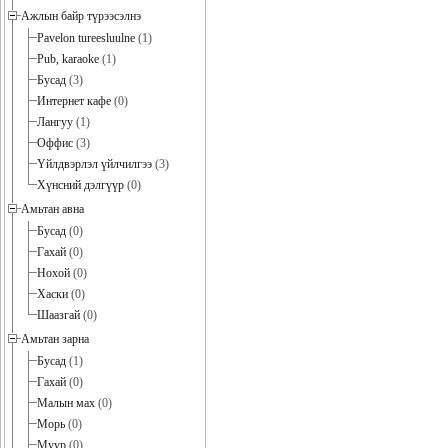
Ажлын байр түрээсэлнэ
Pavelon tureesluulne
(1)
Pub, karaoke
(1)
Бусад
(3)
Интернет кафе
(0)
Лангуу
(1)
Оффис
(3)
Үйлдвэрлэл үйлчилгээ
(3)
Хүнсний дэлгүүр
(0)
Амьтан авна
Бусад
(0)
Гахай
(0)
Нохой
(0)
Хаски
(0)
Шаазгай
(0)
Амьтан зарна
Бусад
(1)
Гахай
(0)
Малын мах
(0)
Морь
(0)
Муур
(0)