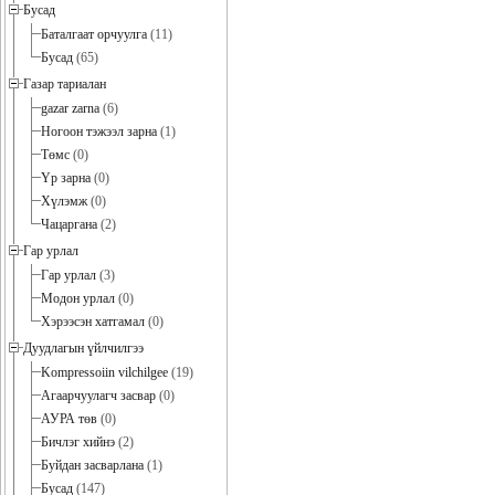
Бусад
Баталгаат орчуулга
(11)
Бусад
(65)
Газар тариалан
gazar zarna
(6)
Ногоон тэжээл зарна
(1)
Төмс
(0)
Үр зарна
(0)
Хүлэмж
(0)
Чацаргана
(2)
Гар урлал
Гар урлал
(3)
Модон урлал
(0)
Хэрээсэн хатгамал
(0)
Дуудлагын үйлчилгээ
Kompressoiin vilchilgee
(19)
Агаарчуулагч засвар
(0)
АУРА төв
(0)
Бичлэг хийнэ
(2)
Буйдан засварлана
(1)
Бусад
(147)