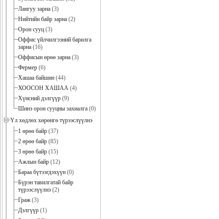
Лангуу зарна
(3)
Нийтийн байр зарна
(2)
Орон сууц
(3)
Оффис үйлчилгээний барилга
зарна
(16)
Оффисын өрөө зарна
(3)
Фермер
(6)
Хашаа байшин
(44)
ХООСОН ХАШАА
(4)
Хүнсний дэлгүүр
(9)
Шинэ орон сууцны захиалга
(0)
Үл хөдлөх хөрөнгө түрээслүүлнэ
1 өрөө байр
(37)
2 өрөө байр
(85)
3 өрөө байр
(15)
Ажлын байр
(12)
Бараа бүтээгдэхүүн
(0)
Бүрэн тавилгатай байр
түрээслүүлнэ
(2)
Граж
(3)
Дэлгүүр
(1)