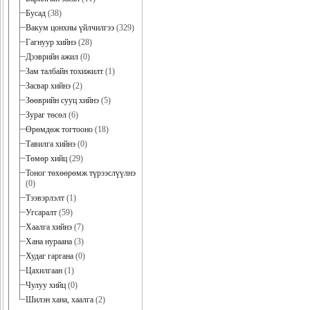
Бусад
(38)
Вакум цонхны үйлчилгээ
(329)
Гагнуур хийнэ
(28)
Дээврийн ажил
(0)
Зам талбайн тохижилт
(1)
Засвар хийнэ
(2)
Зөөврийн сууц хийнэ
(5)
Зураг төсөл
(6)
Өрөмдөж тогтооно
(18)
Тавилга хийнэ
(0)
Төмөр хийц
(29)
Тоног төхөөрөмж түрээслүүлнэ
(0)
Тээвэрлэлт
(1)
Угсаралт
(59)
Хаалга хийнэ
(7)
Хана нураана
(3)
Худаг гаргана
(0)
Цахилгаан
(1)
Чулуу хийц
(0)
Шилэн хана, хаалга
(2)