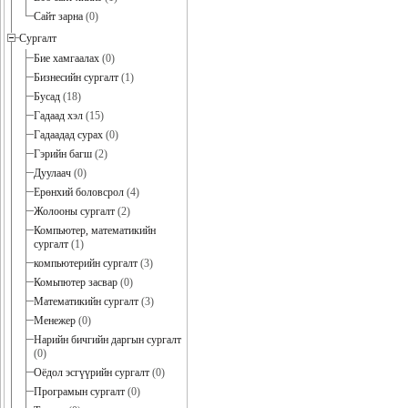
Сайт зарна
(0)
Сургалт
Бие хамгаалах
(0)
Бизнесийн сургалт
(1)
Бусад
(18)
Гадаад хэл
(15)
Гадаадад сурах
(0)
Гэрийн багш
(2)
Дуулаач
(0)
Ерөнхий боловсрол
(4)
Жолооны сургалт
(2)
Компьютер, математикийн
сургалт
(1)
компьютерийн сургалт
(3)
Комьпютер засвар
(0)
Математикийн сургалт
(3)
Менежер
(0)
Нарийн бичгийн даргын сургалт
(0)
Оёдол эсгүүрийн сургалт
(0)
Програмын сургалт
(0)