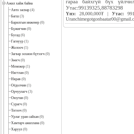
гараа байхгүй бүх үйлчил
Ажил хайж байна
Утас:99139325,88783298
Авто засвар
(4)
Үнэ:
28,000,000₮ |
Утас:
991
Багш
(3)
Uranchimegotgonbaatar00@gmail.
Барилгын инженер
(0)
Бүжигчин
(0)
Бусад
(6)
Гагнуур
(1)
Жолооч
(1)
Загвар зохион бүтээгч
(0)
Зөөгч
(0)
Менежер
(1)
Нягтлан
(0)
Нярав
(0)
Оёдолчин
(1)
Орчуулагч
(3)
Оюутан
(0)
Сурагч
(0)
Тогооч
(0)
Урлаг уран сайхан
(0)
Хамтарч ажиллана
(0)
Харуул
(0)