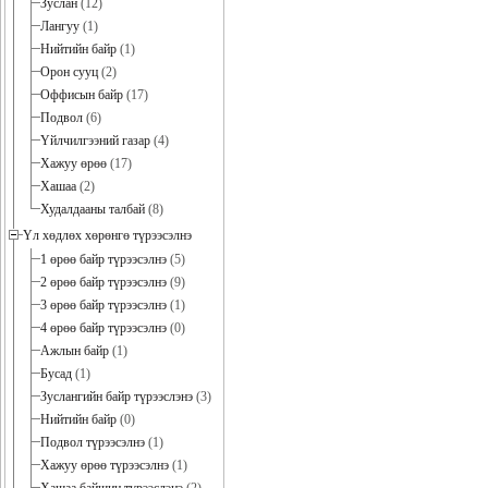
Зуслан
(12)
Лангуу
(1)
Нийтийн байр
(1)
Орон сууц
(2)
Оффисын байр
(17)
Подвол
(6)
Үйлчилгээний газар
(4)
Хажуу өрөө
(17)
Хашаа
(2)
Худалдааны талбай
(8)
Үл хөдлөх хөрөнгө түрээсэлнэ
1 өрөө байр түрээсэлнэ
(5)
2 өрөө байр түрээсэлнэ
(9)
3 өрөө байр түрээсэлнэ
(1)
4 өрөө байр түрээсэлнэ
(0)
Ажлын байр
(1)
Бусад
(1)
Зуслангийн байр түрээслэнэ
(3)
Нийтийн байр
(0)
Подвол түрээсэлнэ
(1)
Хажуу өрөө түрээсэлнэ
(1)