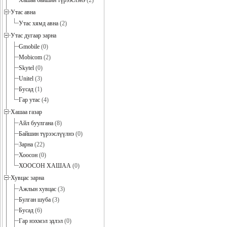
Хашаа байшин түрээслэнэ
(2)
Утас авна
Утас хямд авна
(2)
Утас дугаар зарна
Gmobile
(0)
Mobicom
(2)
Skytel
(0)
Unitel
(3)
Бусад
(1)
Гар утас
(4)
Хашаа газар
Айл буулгана
(8)
Байшин түрээслүүлнэ
(0)
Зарна
(22)
Хоосон
(0)
ХООСОН ХАШАА
(0)
Хувцас зарна
Ажлын хувцас
(3)
Булган шуба
(3)
Бусад
(6)
Гар нэхмэл эдлэл
(0)