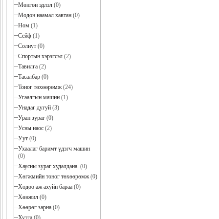
Мөнгөн эдлэл
(0)
Модон наамал хавтан
(0)
Ном
(1)
Сейф
(1)
Солиут
(0)
Спортын хэрэгсэл
(2)
Тавилга
(2)
Тасалбар
(0)
Тоног төхөөрөмж
(24)
Угаалгын машин
(1)
Унадаг дугуй
(3)
Уран зураг
(0)
Усны наос
(2)
Уут
(0)
Ухаалаг баримт үдэгч машин
(0)
Хаусны зураг худалдана.
(0)
Хөгжмийн тоног төхөөрөмж
(0)
Хөдөө аж ахуйн бараа
(0)
Хөнжил
(0)
Хөөрөг зарна
(0)
Хутга
(0)