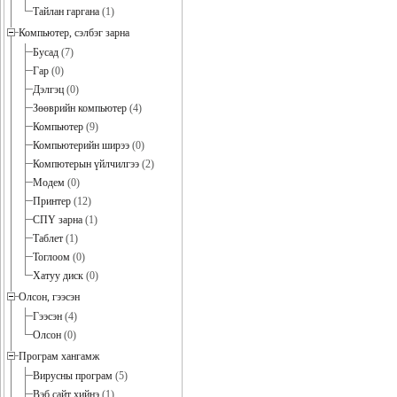
Тайлан гаргана
(1)
Компьютер, сэлбэг зарна
Бусад
(7)
Гар
(0)
Дэлгэц
(0)
Зөөврийн компьютер
(4)
Компьютер
(9)
Компьютерийн ширээ
(0)
Компютерын үйлчилгээ
(2)
Модем
(0)
Принтер
(12)
СПҮ зарна
(1)
Таблет
(1)
Тоглоом
(0)
Хатуу диск
(0)
Олсон, гээсэн
Гээсэн
(4)
Олсон
(0)
Програм хангамж
Вирусны програм
(5)
Вэб сайт хийнэ
(1)