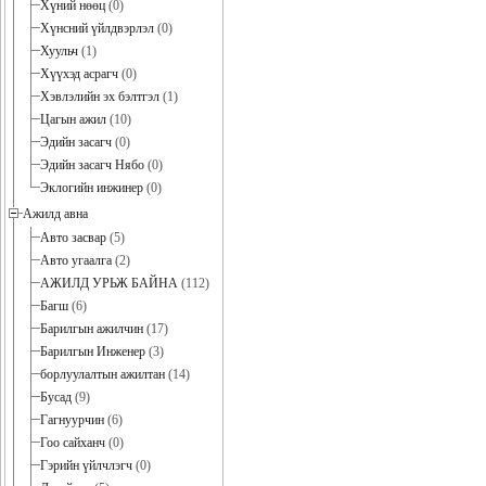
Хүний нөөц
(0)
Хүнсний үйлдвэрлэл
(0)
Хуульч
(1)
Хүүхэд асрагч
(0)
Хэвлэлийн эх бэлтгэл
(1)
Цагын ажил
(10)
Эдийн засагч
(0)
Эдийн засагч Нябо
(0)
Эклогийн инжинер
(0)
Ажилд авна
Авто засвар
(5)
Авто угаалга
(2)
АЖИЛД УРЬЖ БАЙНА
(112)
Багш
(6)
Барилгын ажилчин
(17)
Барилгын Инженер
(3)
борлуулалтын ажилтан
(14)
Бусад
(9)
Гагнуурчин
(6)
Гоо сайханч
(0)
Гэрийн үйлчлэгч
(0)