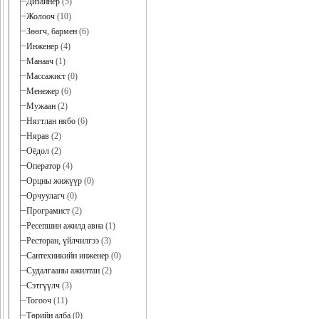
Дизайнер
(5)
Жолооч
(10)
Зөөгч, бармен
(6)
Инженер
(4)
Манаач
(1)
Массажист
(0)
Менежер
(6)
Мужаан
(2)
Нягтлан нябо
(6)
Нярав
(2)
Оёдол
(2)
Оператор
(4)
Орцны жижүүр
(0)
Орчуулагч
(0)
Програмист
(2)
Ресепшин ажилд авна
(1)
Ресторан, үйлчилгээ
(3)
Сантехникийн инженер
(0)
Судалгааны ажилтан
(2)
Сэтгүүлч
(3)
Тогооч
(11)
Төрийн алба
(0)