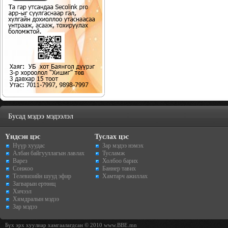
Бусад мэдээ мэдээлэл
Үндсэн цэс
Туслах цэс
Нүүр хуудас
Зар мэдээ нэмэх
Албан байгууллагын лавлах
Тусламж
Варез
Холбоо барих
Сонжоо
Баннер тавих
Телевизийн шууд эфир
Хамтарч ажиллах
Загварын ертөнц
Хичээл
Хямдралын мэдээ
Зар мэдээ
Бүх эрх хуулиар хамгаалагдсан © 2010 www.BBE.mn