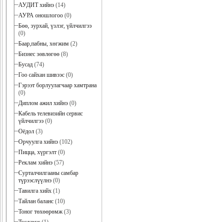
АУДИТ хийнэ
(14)
АУРА оношлогоо
(0)
Бөө, зурхай, үзлэг, үйлчилгээ
(0)
Баар,пабны, хөгжим
(2)
Бизнес зөвлөгөө
(8)
Бусад
(74)
Гоо сайхан шивээс
(0)
Гэрээт борлуулагчаар хамтрана
(0)
Диплом ажил хийнэ
(0)
Кабель телевизийн сервис
үйлчилгээ
(0)
Оёдол
(3)
Орчуулга хийнэ
(102)
Пицца, хүргэлт
(0)
Реклам хийнэ
(57)
Сурталчилгааны самбар
түрээслүүлнэ
(0)
Тавилга хийх
(1)
Тайлан баланс
(10)
Тоног төхөөрөмж
(3)