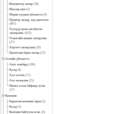
Компьютер засвар
(38)
Массаж,саун
(2)
Морин хуурын үйлчилгээ
(0)
Принтер засвар, хор цэнэглэнэ.
(967)
Түлхүүр цоож онгойлгож
засварлана.
(635)
Угаалгийн машин засварлана
(27)
Хөргөгч засварлана
(26)
Цахилгаан бараа засвар
(22)
Зээлийн үйлчилгээ
Авто ломбард
(106)
Бусад
(8)
Зээл олгоно
(71)
Зээл чөлөөлнө
(25)
Мөнгө зээлж байранд сууна
(27)
Компани
Барилгын компани зарна
(2)
Бусад
(5)
Компани байгуулж өгнө.
(0)