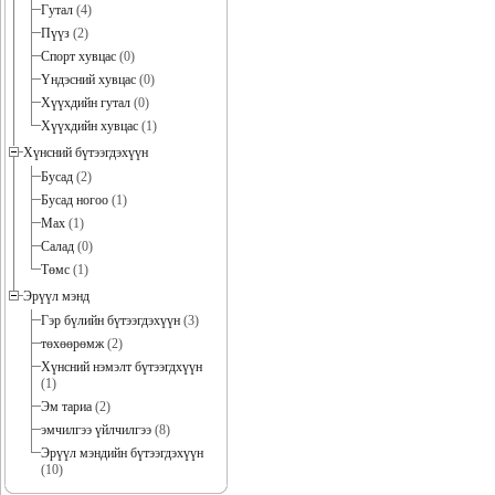
Гутал
(4)
Пүүз
(2)
Спорт хувцас
(0)
Үндэсний хувцас
(0)
Хүүхдийн гутал
(0)
Хүүхдийн хувцас
(1)
Хүнсний бүтээгдэхүүн
Бусад
(2)
Бусад ногоо
(1)
Мах
(1)
Салад
(0)
Төмс
(1)
Эрүүл мэнд
Гэр бүлийн бүтээгдэхүүн
(3)
төхөөрөмж
(2)
Хүнсний нэмэлт бүтээгдхүүн
(1)
Эм тариа
(2)
эмчилгээ үйлчилгээ
(8)
Эрүүл мэндийн бүтээгдэхүүн
(10)