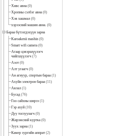
Хивс авна
(0)
Хропны сэлбэг авна
(0)
Хэв хашмал
(0)
хэрээсний машин авна.
(0)
Бараа бүтээгдэхүүн зарна
Karoakenii mashin
(0)
Smart wifi camera
(0)
Агаар цэвэршүүлэгч
чийгшүүлэгч
(7)
Азот
(0)
Алт угаагч
(0)
Ан агнуур, спортын бараа
(1)
Ахуйн электрон бараа
(11)
Аялал
(1)
Бусад
(76)
Гоо сайхны ширээ
(1)
Гэр ахуй
(10)
Дуу тоглуулагч
(0)
Жирэмсний куртка
(0)
Зуух зарна
(1)
Камер зургийн аппрат
(2)