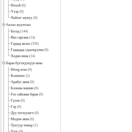
Нохой
(0)
Үхэр
(0)
Хойлог шувуу
(0)
Аялал жуулчлал
Бусад
(144)
Виз гаргана
(14)
Гадаад аялал
(350)
Гадаадад суралцуулна
(0)
Хөдөө явна
(14)
Бараа бүтээгдэхүүн авна
Hiveg avna
(0)
Konteiner
(2)
Арабус авна
(0)
Блокны машин
(0)
Гоо сайханы бараа
(0)
Гүзов
(0)
Гэр
(0)
Дуу тоглуулагч
(0)
Модем авна
(0)
Тулгуур төмөр
(1)
Утас
(0)