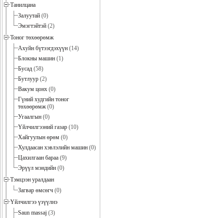
Танилцана
Залуутай
(0)
Эмэгтэйтэй
(2)
Тоног төхөөрөмж
Ахуйн бүтээгдэхүүн
(14)
Блокны машин
(1)
Бусад
(58)
Бутлуур
(2)
Вакум цонх
(0)
Гүний худгийн тоног
төхөөрөмж
(0)
Угаалгын
(0)
Үйлчилгээний газар
(10)
Хайгуулын өрөм
(0)
Хулдаасан хэвлэлийн машин
(0)
Цахилгаан бараа
(9)
Эрүүл мэндийн
(0)
Тэмцээн уралдаан
Загвар өмсөгч
(0)
Үйлчилгээ үзүүлнэ
Saun massaj
(3)