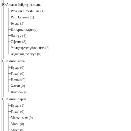
Ажлын байр түрээсэлнэ
Pavelon tureesluulne
(1)
Pub, karaoke
(1)
Бусад
(3)
Интернет кафе
(0)
Лангуу
(1)
Оффис
(3)
Үйлдвэрлэл үйлчилгээ
(3)
Хүнсний дэлгүүр
(0)
Амьтан авна
Бусад
(0)
Гахай
(0)
Нохой
(0)
Хаски
(0)
Шаазгай
(0)
Амьтан зарна
Бусад
(1)
Гахай
(0)
Малын мах
(0)
Морь
(0)
Муур
(0)