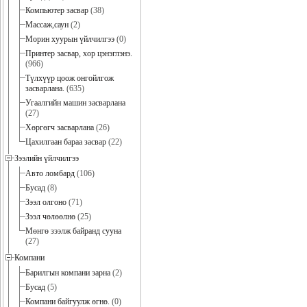
Компьютер засвар
(38)
Массаж,саун
(2)
Морин хуурын үйлчилгээ
(0)
Принтер засвар, хор цэнэглэнэ.
(966)
Түлхүүр цоож онгойлгож
засварлана.
(635)
Угаалгийн машин засварлана
(27)
Хөргөгч засварлана
(26)
Цахилгаан бараа засвар
(22)
Зээлийн үйлчилгээ
Авто ломбард
(106)
Бусад
(8)
Зээл олгоно
(71)
Зээл чөлөөлнө
(25)
Мөнгө зээлж байранд сууна
(27)
Компани
Барилгын компани зарна
(2)
Бусад
(5)
Компани байгуулж өгнө.
(0)