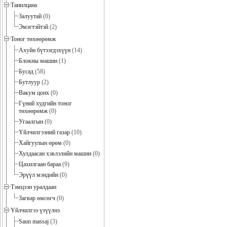
Танилцана
Залуутай
(0)
Эмэгтэйтэй
(2)
Тоног төхөөрөмж
Ахуйн бүтээгдэхүүн
(14)
Блокны машин
(1)
Бусад
(58)
Бутлуур
(2)
Вакум цонх
(0)
Гүний худгийн тоног
төхөөрөмж
(0)
Угаалгын
(0)
Үйлчилгээний газар
(10)
Хайгуулын өрөм
(0)
Хулдаасан хэвлэлийн машин
(0)
Цахилгаан бараа
(9)
Эрүүл мэндийн
(0)
Тэмцээн уралдаан
Загвар өмсөгч
(0)
Үйлчилгээ үзүүлнэ
Saun massaj
(3)