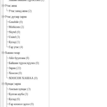
Хашаа байшин түрээслэнэ
(2)
Утас авна
Утас хямд авна
(2)
Утас дугаар зарна
Gmobile
(0)
Mobicom
(2)
Skytel
(0)
Unitel
(3)
Бусад
(1)
Гар утас
(4)
Хашаа газар
Айл буулгана
(8)
Байшин түрээслүүлнэ
(0)
Зарна
(22)
Хоосон
(0)
ХООСОН ХАШАА
(0)
Хувцас зарна
Ажлын хувцас
(3)
Булган шуба
(3)
Бусад
(6)
Гар нэхмэл эдлэл
(0)