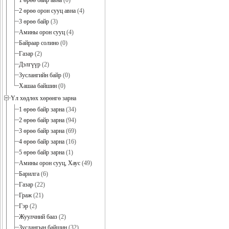
1 өрөө байр авна
(0)
2 өрөө орон сууц авна
(4)
3 өрөө байр
(3)
Амины орон сууц
(4)
Байраар солино
(0)
Газар
(2)
Дэлгүүр
(2)
Зуслангийн байр
(0)
Хашаа байшин
(0)
Үл хөдлөх хөрөнгө зарна
1 өрөө байр зарна
(34)
2 өрөө байр зарна
(94)
3 өрөө байр зарна
(69)
4 өрөө байр зарна
(16)
5 өрөө байр зарна
(1)
Амины орон сууц, Хаус
(49)
Барилга
(6)
Газар
(22)
Граж
(21)
Гэр
(2)
Жуулчний бааз
(2)
Зуслангын байшин
(32)