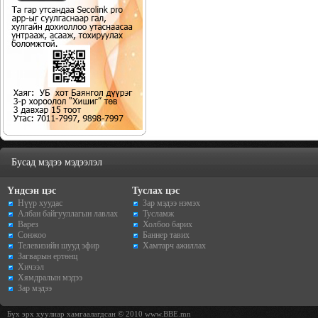
Бусад мэдээ мэдээлэл
Үндсэн цэс
Туслах цэс
Нүүр хуудас
Зар мэдээ нэмэх
Албан байгууллагын лавлах
Тусламж
Варез
Холбоо барих
Сонжоо
Баннер тавих
Телевизийн шууд эфир
Хамтарч ажиллах
Загварын ертөнц
Хичээл
Хямдралын мэдээ
Зар мэдээ
Бүх эрх хуулиар хамгаалагдсан © 2010 www.BBE.mn