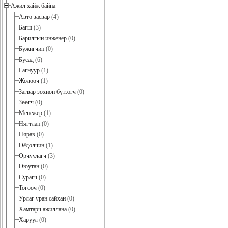
Ажил хайж байна
Авто засвар
(4)
Багш
(3)
Барилгын инженер
(0)
Бүжигчин
(0)
Бусад
(6)
Гагнуур
(1)
Жолооч
(1)
Загвар зохион бүтээгч
(0)
Зөөгч
(0)
Менежер
(1)
Нягтлан
(0)
Нярав
(0)
Оёдолчин
(1)
Орчуулагч
(3)
Оюутан
(0)
Сурагч
(0)
Тогооч
(0)
Урлаг уран сайхан
(0)
Хамтарч ажиллана
(0)
Харуул
(0)