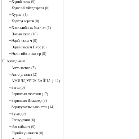
Хүний нөөц
(0)
Хүнсний үйлдвэрлэл
(0)
Хуульч
(1)
Хүүхэд асрагч
(0)
Хэвлэлийн эх бэлтгэл
(1)
Цагын ажил
(10)
Эдийн засагч
(0)
Эдийн засагч Нябо
(0)
Эклогийн инжинер
(0)
Ажилд авна
Авто засвар
(5)
Авто угаалга
(2)
АЖИЛД УРЬЖ БАЙНА
(112)
Багш
(6)
Барилгын ажилчин
(17)
Барилгын Инженер
(3)
борлуулалтын ажилтан
(14)
Бусад
(9)
Гагнуурчин
(6)
Гоо сайханч
(0)
Гэрийн үйлчлэгч
(0)