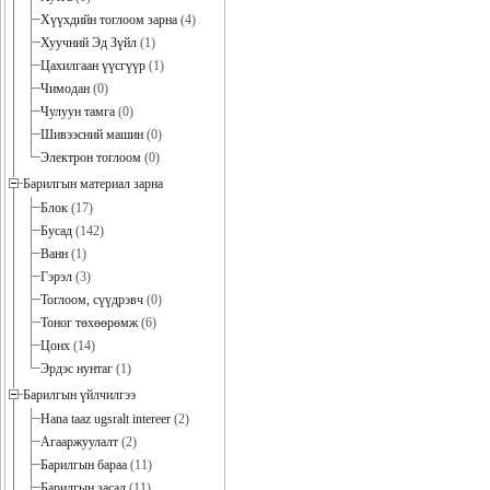
Хүүхдийн тоглоом зарна
(4)
Хуучний Эд Зүйл
(1)
Цахилгаан үүсгүүр
(1)
Чимодан
(0)
Чулуун тамга
(0)
Шивээсний машин
(0)
Электрон тоглоом
(0)
Барилгын материал зарна
Блок
(17)
Бусад
(142)
Ванн
(1)
Гэрэл
(3)
Тоглоом, сүүдрэвч
(0)
Тоног төхөөрөмж
(6)
Цонх
(14)
Эрдэс нунтаг
(1)
Барилгын үйлчилгээ
Hana taaz ugsralt intereer
(2)
Агааржуулалт
(2)
Барилгын бараа
(11)
Барилгын засал
(11)