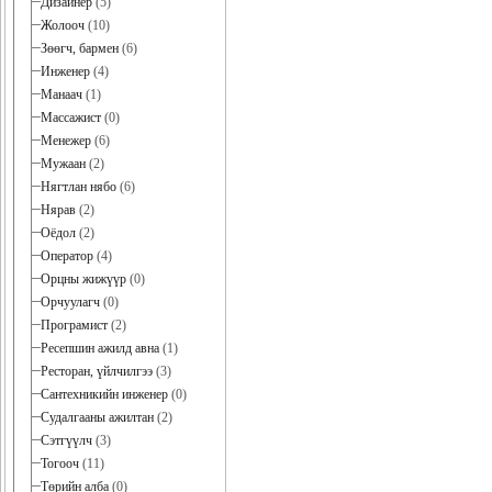
Дизайнер
(5)
Жолооч
(10)
Зөөгч, бармен
(6)
Инженер
(4)
Манаач
(1)
Массажист
(0)
Менежер
(6)
Мужаан
(2)
Нягтлан нябо
(6)
Нярав
(2)
Оёдол
(2)
Оператор
(4)
Орцны жижүүр
(0)
Орчуулагч
(0)
Програмист
(2)
Ресепшин ажилд авна
(1)
Ресторан, үйлчилгээ
(3)
Сантехникийн инженер
(0)
Судалгааны ажилтан
(2)
Сэтгүүлч
(3)
Тогооч
(11)
Төрийн алба
(0)