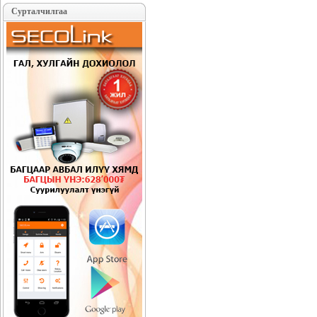
Сурталчилгаа