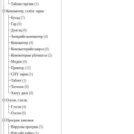
Тайлан гаргана
(1)
Компьютер, сэлбэг зарна
Бусад
(7)
Гар
(0)
Дэлгэц
(0)
Зөөврийн компьютер
(4)
Компьютер
(9)
Компьютерийн ширээ
(0)
Компютерын үйлчилгээ
(2)
Модем
(0)
Принтер
(12)
СПҮ зарна
(1)
Таблет
(1)
Тоглоом
(0)
Хатуу диск
(0)
Олсон, гээсэн
Гээсэн
(4)
Олсон
(0)
Програм хангамж
Вирусны програм
(5)
Вэб сайт хийнэ
(1)