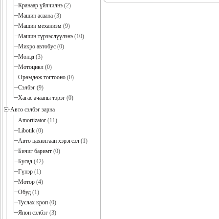
Кранаар үйлчилнэ
(2)
Машин асаана
(3)
Машин механизм
(9)
Машин түрээслүүлэнэ
(10)
Микро автобус
(0)
Мопэд
(3)
Мотоцикл
(0)
Өрөмдөж тогтооно
(0)
Сэлбэг
(9)
Хагас ачааны тэрэг
(0)
Авто сэлбэг зарна
Amortizator
(11)
Libotik
(0)
Авто цахилгаан хэрэгсэл
(1)
Бичиг баримт
(0)
Бусад
(42)
Гүпэр
(1)
Мотор
(4)
Обуд
(1)
Туслах кроп
(0)
Япон сэлбэг
(3)