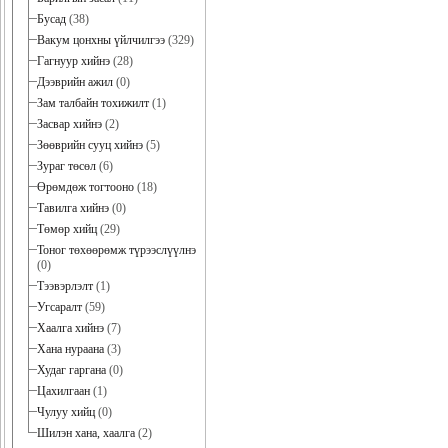
Бусад
(38)
Вакум цонхны үйлчилгээ
(329)
Гагнуур хийнэ
(28)
Дээврийн ажил
(0)
Зам талбайн тохижилт
(1)
Засвар хийнэ
(2)
Зөөврийн сууц хийнэ
(5)
Зураг төсөл
(6)
Өрөмдөж тогтооно
(18)
Тавилга хийнэ
(0)
Төмөр хийц
(29)
Тоног төхөөрөмж түрээслүүлнэ
(0)
Тээвэрлэлт
(1)
Угсаралт
(59)
Хаалга хийнэ
(7)
Хана нураана
(3)
Худаг гаргана
(0)
Цахилгаан
(1)
Чулуу хийц
(0)
Шилэн хана, хаалга
(2)