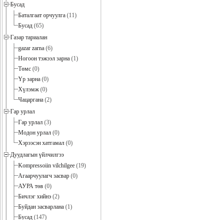
Бусад
Баталгаат орчуулга
(11)
Бусад
(65)
Газар тариалан
gazar zarna
(6)
Ногоон тэжээл зарна
(1)
Төмс
(0)
Үр зарна
(0)
Хүлэмж
(0)
Чацаргана
(2)
Гар урлал
Гар урлал
(3)
Модон урлал
(0)
Хэрээсэн хатгамал
(0)
Дуудлагын үйлчилгээ
Kompressoiin vilchilgee
(19)
Агаарчуулагч засвар
(0)
АУРА төв
(0)
Бичлэг хийнэ
(2)
Буйдан засварлана
(1)
Бусад
(147)