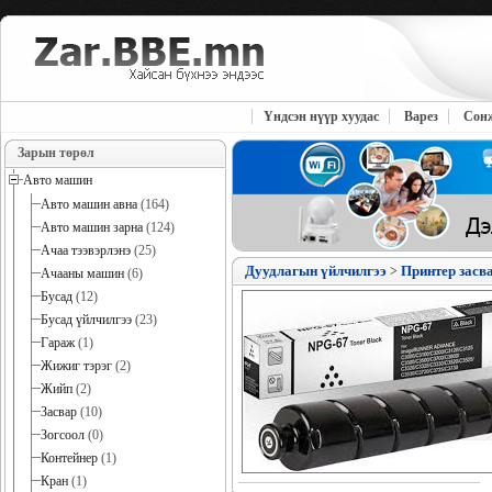
Үндсэн нүүр хуудас
Варез
Сон
Зарын төрөл
Авто машин
Авто машин авна
(164)
Авто машин зарна
(124)
Ачаа тээвэрлэнэ
(25)
Дуудлагын үйлчилгээ
Принтер засва
>
Ачааны машин
(6)
Бусад
(12)
Бусад үйлчилгээ
(23)
Гараж
(1)
Жижиг тэрэг
(2)
Жийп
(2)
Засвар
(10)
Зогсоол
(0)
Контейнер
(1)
Кран
(1)