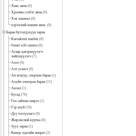
Хивс авна
(0)
Хропны сэлбэг авна
(0)
Хэв хашмал
(0)
хэрээсний машин авна.
(0)
Бараа бүтээгдэхүүн зарна
Karoakenii mashin
(0)
Smart wifi camera
(0)
Агаар цэвэршүүлэгч
чийгшүүлэгч
(7)
Азот
(0)
Алт угаагч
(0)
Ан агнуур, спортын бараа
(1)
Ахуйн электрон бараа
(11)
Аялал
(1)
Бусад
(76)
Гоо сайхны ширээ
(1)
Гэр ахуй
(10)
Дуу тоглуулагч
(0)
Жирэмсний куртка
(0)
Зуух зарна
(1)
Камер зургийн аппрат
(2)