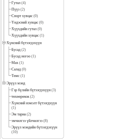
Гутал
(4)
Пүүз
(2)
Спорт хувцас
(0)
Үндэсний хувцас
(0)
Хүүхдийн гутал
(0)
Хүүхдийн хувцас
(1)
Хүнсний бүтээгдэхүүн
Бусад
(2)
Бусад ногоо
(1)
Мах
(1)
Салад
(0)
Төмс
(1)
Эрүүл мэнд
Гэр бүлийн бүтээгдэхүүн
(3)
төхөөрөмж
(2)
Хүнсний нэмэлт бүтээгдхүүн
(1)
Эм тариа
(2)
эмчилгээ үйлчилгээ
(8)
Эрүүл мэндийн бүтээгдэхүүн
(10)