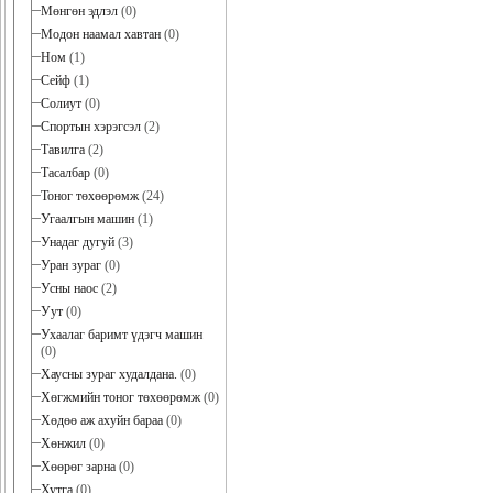
Мөнгөн эдлэл
(0)
Модон наамал хавтан
(0)
Ном
(1)
Сейф
(1)
Солиут
(0)
Спортын хэрэгсэл
(2)
Тавилга
(2)
Тасалбар
(0)
Тоног төхөөрөмж
(24)
Угаалгын машин
(1)
Унадаг дугуй
(3)
Уран зураг
(0)
Усны наос
(2)
Уут
(0)
Ухаалаг баримт үдэгч машин
(0)
Хаусны зураг худалдана.
(0)
Хөгжмийн тоног төхөөрөмж
(0)
Хөдөө аж ахуйн бараа
(0)
Хөнжил
(0)
Хөөрөг зарна
(0)
Хутга
(0)