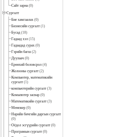
Сайт зарна
(0)
Сургалт
Бие хамгаалах
(0)
Бизнесийн сургалт
(1)
Бусад
(18)
Гадаад хэл
(15)
Гадаадад сурах
(0)
Гэрийн багш
(2)
Дуулаач
(0)
Ерөнхий боловсрол
(4)
Жолооны сургалт
(2)
Компьютер, математикийн
сургалт
(1)
компьютерийн сургалт
(3)
Комьпютер засвар
(0)
Математикийн сургалт
(3)
Менежер
(0)
Нарийн бичгийн даргын сургалт
(0)
Оёдол эсгүүрийн сургалт
(0)
Програмын сургалт
(0)