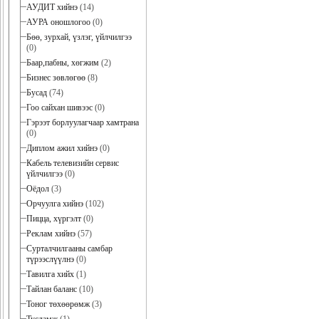
АУДИТ хийнэ
(14)
АУРА оношлогоо
(0)
Бөө, зурхай, үзлэг, үйлчилгээ
(0)
Баар,пабны, хөгжим
(2)
Бизнес зөвлөгөө
(8)
Бусад
(74)
Гоо сайхан шивээс
(0)
Гэрээт борлуулагчаар хамтрана
(0)
Диплом ажил хийнэ
(0)
Кабель телевизийн сервис
үйлчилгээ
(0)
Оёдол
(3)
Орчуулга хийнэ
(102)
Пицца, хүргэлт
(0)
Реклам хийнэ
(57)
Сурталчилгааны самбар
түрээслүүлнэ
(0)
Тавилга хийх
(1)
Тайлан баланс
(10)
Тоног төхөөрөмж
(3)