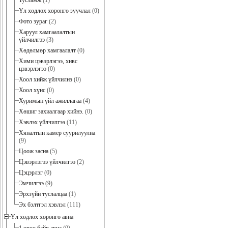
Тусламж
(1)
Үл хөдлөх хөрөнгө зуучлал
(0)
Фото зураг
(2)
Харуул хамгаалалтын
үйлчилгээ
(3)
Хөдөлмөр хамгаалалт
(0)
Хими цэвэрлэгээ, хивс
цэвэрлэгээ
(0)
Хоол хийж үйлчилнэ
(0)
Хоол хүнс
(0)
Хуримын үйл ажиллагаа
(4)
Хөшиг захиалгаар хийнэ.
(0)
Хэвлэх үйлчилгээ
(11)
Хяналтын камер суурилуулна
(9)
Цоож засна
(5)
Цэвэрлэгээ үйлчилгээ
(2)
Цэцэрлэг
(0)
Эмчилгээ
(9)
Эрхзүйн туслалцаа
(1)
Эх бэлтгэл хэвлэл
(111)
Үл хөдлөх хөрөнгө авна