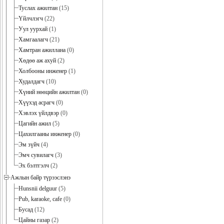
Туслах ажилтан
(15)
Үйлчлэгч
(22)
Уул уурхай
(1)
Хамгаалагч
(21)
Хамтран ажиллана
(0)
Хөдөө аж ахуй
(2)
Холбооны инженер
(1)
Худалдагч
(10)
Хүний нөөцийн ажилтан
(0)
Хүүхэд асрагч
(0)
Хэвлэх үйлдвэр
(0)
Цагийн ажил
(5)
Цахилгааны инженер
(0)
Эм зүйч
(4)
Эмч сувилагч
(3)
Эх бэлтгэлч
(2)
Ажлын байр түрээслэнэ
Hunsnii delguur
(5)
Pub, karaoke, cafe
(0)
Бусад
(12)
Цайны газар
(2)