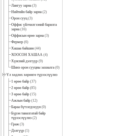
Лангуу зарна
(3)
Нийтийн байр зарна
(2)
Орон сууц
(3)
Оффис үйлчилгээний барилга
зарна
(16)
Оффисын өрөө зарна
(3)
Фермер
(6)
Хашаа байшин
(44)
ХООСОН ХАШАА
(4)
Хүнсний дэлгүүр
(9)
Шинэ орон сууцны захиалга
(0)
Үл хөдлөх хөрөнгө түрээслүүлнэ
1 өрөө байр
(37)
2 өрөө байр
(85)
3 өрөө байр
(15)
Ажлын байр
(12)
Бараа бүтээгдэхүүн
(0)
Бүрэн тавилгатай байр
түрээслүүлнэ
(2)
Граж
(3)
Дэлгүүр
(1)