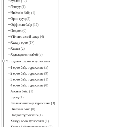
Зуслан
(12)
Лангуу
(1)
Нийтийн байр
(1)
Орон сууц
(2)
Оффисын байр
(17)
Подвол
(6)
Үйлчилгээний газар
(4)
Хажуу өрөө
(17)
Хашаа
(2)
Худалдааны талбай
(8)
Үл хөдлөх хөрөнгө түрээсэлнэ
1 өрөө байр түрээсэлнэ
(5)
2 өрөө байр түрээсэлнэ
(9)
3 өрөө байр түрээсэлнэ
(1)
4 өрөө байр түрээсэлнэ
(0)
Ажлын байр
(1)
Бусад
(1)
Зуслангийн байр түрээслэнэ
(3)
Нийтийн байр
(0)
Подвол түрээсэлнэ
(1)
Хажуу өрөө түрээсэлнэ
(1)