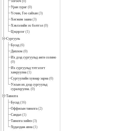
Тогооч
(0)
Уран зураг
(0)
Үсчин, Гоо сайхан
(3)
Хөгжим заана
(3)
Хэвлэлийн эх бэлтгэл
(0)
Цэцэрлэг
(1)
Сургууль
Бусад
(6)
Диплом
(0)
Их дээд сургуульд анги солино
(0)
Их сургуульд тэтгэлэгт
хамруулна
(1)
Сургуулийн хувиар зарна
(0)
Улсын их дээд сургуульд
суралцуулна.
(0)
Тавилга
Бусад
(16)
Оффисын тавилга
(2)
Сандал
(1)
Тавилга хийнэ
(3)
Худалдаж авна
(1)