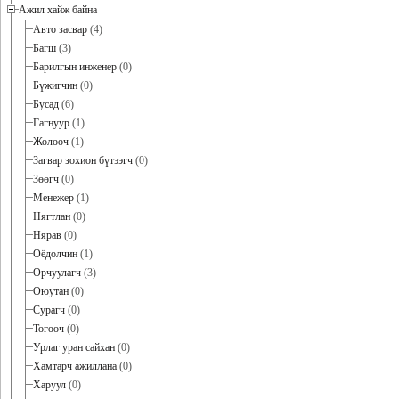
Ажил хайж байна
Авто засвар
(4)
Багш
(3)
Барилгын инженер
(0)
Бүжигчин
(0)
Бусад
(6)
Гагнуур
(1)
Жолооч
(1)
Загвар зохион бүтээгч
(0)
Зөөгч
(0)
Менежер
(1)
Нягтлан
(0)
Нярав
(0)
Оёдолчин
(1)
Орчуулагч
(3)
Оюутан
(0)
Сурагч
(0)
Тогооч
(0)
Урлаг уран сайхан
(0)
Хамтарч ажиллана
(0)
Харуул
(0)