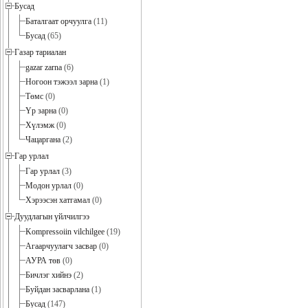
Бусад
Баталгаат орчуулга
(11)
Бусад
(65)
Газар тариалан
gazar zarna
(6)
Ногоон тэжээл зарна
(1)
Төмс
(0)
Үр зарна
(0)
Хүлэмж
(0)
Чацаргана
(2)
Гар урлал
Гар урлал
(3)
Модон урлал
(0)
Хэрээсэн хатгамал
(0)
Дуудлагын үйлчилгээ
Kompressoiin vilchilgee
(19)
Агаарчуулагч засвар
(0)
АУРА төв
(0)
Бичлэг хийнэ
(2)
Буйдан засварлана
(1)
Бусад
(147)