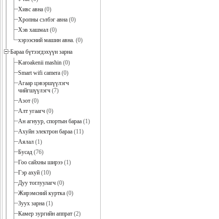
Хивс авна
(0)
Хропны сэлбэг авна
(0)
Хэв хашмал
(0)
хэрээсний машин авна.
(0)
Бараа бүтээгдэхүүн зарна
Karoakenii mashin
(0)
Smart wifi camera
(0)
Агаар цэвэршүүлэгч
чийгшүүлэгч
(7)
Азот
(0)
Алт угаагч
(0)
Ан агнуур, спортын бараа
(1)
Ахуйн электрон бараа
(11)
Аялал
(1)
Бусад
(76)
Гоо сайхны ширээ
(1)
Гэр ахуй
(10)
Дуу тоглуулагч
(0)
Жирэмсний куртка
(0)
Зуух зарна
(1)
Камер зургийн аппрат
(2)