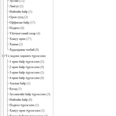
Зуслан
(12)
Лангуу
(1)
Нийтийн байр
(1)
Орон сууц
(2)
Оффисын байр
(17)
Подвол
(6)
Үйлчилгээний газар
(4)
Хажуу өрөө
(17)
Хашаа
(2)
Худалдааны талбай
(8)
Үл хөдлөх хөрөнгө түрээсэлнэ
1 өрөө байр түрээсэлнэ
(5)
2 өрөө байр түрээсэлнэ
(9)
3 өрөө байр түрээсэлнэ
(1)
4 өрөө байр түрээсэлнэ
(0)
Ажлын байр
(1)
Бусад
(1)
Зуслангийн байр түрээслэнэ
(3)
Нийтийн байр
(0)
Подвол түрээсэлнэ
(1)
Хажуу өрөө түрээсэлнэ
(1)