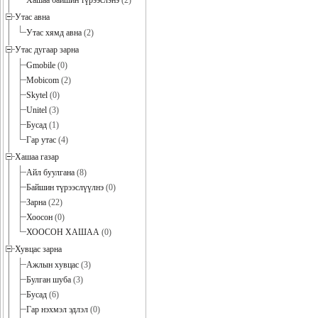
Хашаа байшин түрээслэнэ
(2)
Утас авна
Утас хямд авна
(2)
Утас дугаар зарна
Gmobile
(0)
Mobicom
(2)
Skytel
(0)
Unitel
(3)
Бусад
(1)
Гар утас
(4)
Хашаа газар
Айл буулгана
(8)
Байшин түрээслүүлнэ
(0)
Зарна
(22)
Хоосон
(0)
ХООСОН ХАШАА
(0)
Хувцас зарна
Ажлын хувцас
(3)
Булган шуба
(3)
Бусад
(6)
Гар нэхмэл эдлэл
(0)