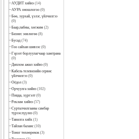
АУДИТ хийнэ
(14)
АУРА оношлогоо
(0)
Бөө, зурхай, үзлэг, үйлчилгээ
(0)
Баар,пабны, хөгжим
(2)
Бизнес зөвлөгөө
(8)
Бусад
(74)
Гоо сайхан шивээс
(0)
Гэрээт борлуулагчаар хамтрана
(0)
Диплом ажил хийнэ
(0)
Кабель телевизийн сервис
үйлчилгээ
(0)
Оёдол
(3)
Орчуулга хийнэ
(102)
Пицца, хүргэлт
(0)
Реклам хийнэ
(57)
Сурталчилгааны самбар
түрээслүүлнэ
(0)
Тавилга хийх
(1)
Тайлан баланс
(10)
Тоног төхөөрөмж
(3)