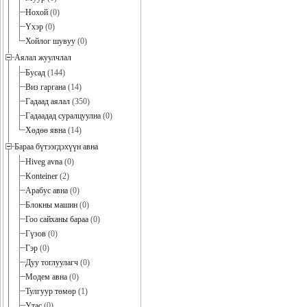
Нохой
(0)
Үхэр
(0)
Хойлог шувуу
(0)
Аялал жуулчлал
Бусад
(144)
Виз гаргана
(14)
Гадаад аялал
(350)
Гадаадад суралцуулна
(0)
Хөдөө явна
(14)
Бараа бүтээгдэхүүн авна
Hiveg avna
(0)
Konteiner
(2)
Арабус авна
(0)
Блокны машин
(0)
Гоо сайханы бараа
(0)
Гүзов
(0)
Гэр
(0)
Дуу тоглуулагч
(0)
Модем авна
(0)
Тулгуур төмөр
(1)
Утас
(0)