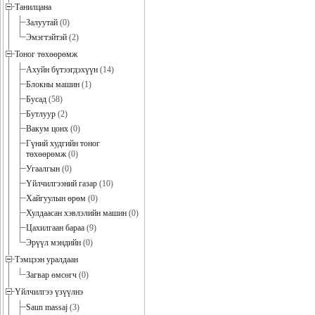
Танилцана
Залуутай
(0)
Эмэгтэйтэй
(2)
Тоног төхөөрөмж
Ахуйн бүтээгдэхүүн
(14)
Блокны машин
(1)
Бусад
(58)
Бутлуур
(2)
Вакум цонх
(0)
Гүний худгийн тоног
төхөөрөмж
(0)
Угаалгын
(0)
Үйлчилгээний газар
(10)
Хайгуулын өрөм
(0)
Хулдаасан хэвлэлийн машин
(0)
Цахилгаан бараа
(9)
Эрүүл мэндийн
(0)
Тэмцээн уралдаан
Загвар өмсөгч
(0)
Үйлчилгээ үзүүлнэ
Saun massaj
(3)