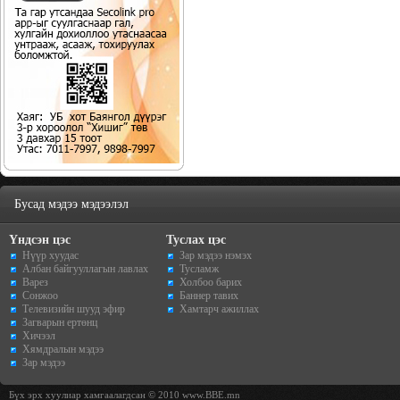
Бусад мэдээ мэдээлэл
Үндсэн цэс
Туслах цэс
Нүүр хуудас
Зар мэдээ нэмэх
Албан байгууллагын лавлах
Тусламж
Варез
Холбоо барих
Сонжоо
Баннер тавих
Телевизийн шууд эфир
Хамтарч ажиллах
Загварын ертөнц
Хичээл
Хямдралын мэдээ
Зар мэдээ
Бүх эрх хуулиар хамгаалагдсан © 2010 www.BBE.mn