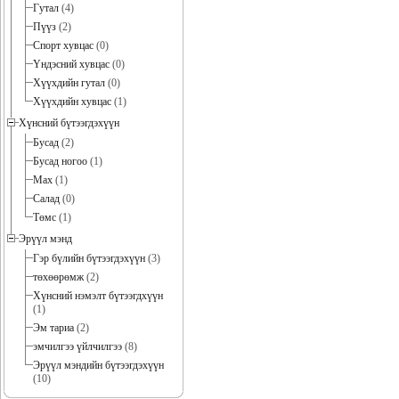
Гутал
(4)
Пүүз
(2)
Спорт хувцас
(0)
Үндэсний хувцас
(0)
Хүүхдийн гутал
(0)
Хүүхдийн хувцас
(1)
Хүнсний бүтээгдэхүүн
Бусад
(2)
Бусад ногоо
(1)
Мах
(1)
Салад
(0)
Төмс
(1)
Эрүүл мэнд
Гэр бүлийн бүтээгдэхүүн
(3)
төхөөрөмж
(2)
Хүнсний нэмэлт бүтээгдхүүн
(1)
Эм тариа
(2)
эмчилгээ үйлчилгээ
(8)
Эрүүл мэндийн бүтээгдэхүүн
(10)