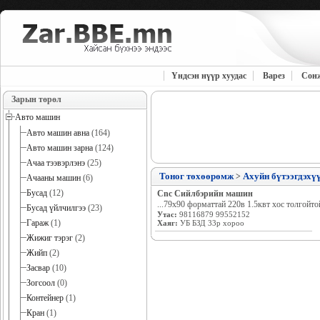
Үндсэн нүүр хуудас
Варез
Сон
Зарын төрөл
Авто машин
Авто машин авна
(164)
Авто машин зарна
(124)
Ачаа тээвэрлэнэ
(25)
Тоног төхөөрөмж
Ахуйн бүтээгдэхү
>
Ачааны машин
(6)
Бусад
(12)
Cnc Сийлбэрийн машин
...79х90 форматтай 220в 1.5квт хос толгойто
Бусад үйлчилгээ
(23)
Утас:
98116879 99552152
Гараж
(1)
Хаяг:
УБ БЗД 33р хороо
Жижиг тэрэг
(2)
Жийп
(2)
Засвар
(10)
Зогсоол
(0)
Контейнер
(1)
Кран
(1)