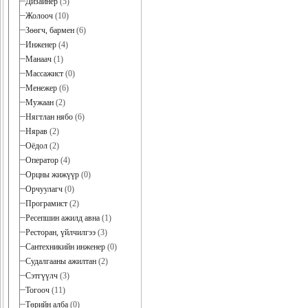
Дизайнер
(5)
Жолооч
(10)
Зөөгч, бармен
(6)
Инженер
(4)
Манаач
(1)
Массажист
(0)
Менежер
(6)
Мужаан
(2)
Нягтлан нябо
(6)
Нярав
(2)
Оёдол
(2)
Оператор
(4)
Орцны жижүүр
(0)
Орчуулагч
(0)
Програмист
(2)
Ресепшин ажилд авна
(1)
Ресторан, үйлчилгээ
(3)
Сантехникийн инженер
(0)
Судалгааны ажилтан
(2)
Сэтгүүлч
(3)
Тогооч
(11)
Төрийн алба
(0)