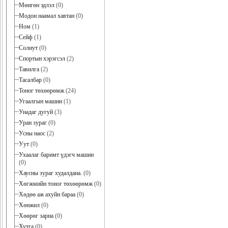
Мөнгөн эдлэл
(0)
Модон наамал хавтан
(0)
Ном
(1)
Сейф
(1)
Солиут
(0)
Спортын хэрэгсэл
(2)
Тавилга
(2)
Тасалбар
(0)
Тоног төхөөрөмж
(24)
Угаалгын машин
(1)
Унадаг дугуй
(3)
Уран зураг
(0)
Усны наос
(2)
Уут
(0)
Ухаалаг баримт үдэгч машин
(0)
Хаусны зураг худалдана.
(0)
Хөгжмийн тоног төхөөрөмж
(0)
Хөдөө аж ахуйн бараа
(0)
Хөнжил
(0)
Хөөрөг зарна
(0)
Хутга
(0)