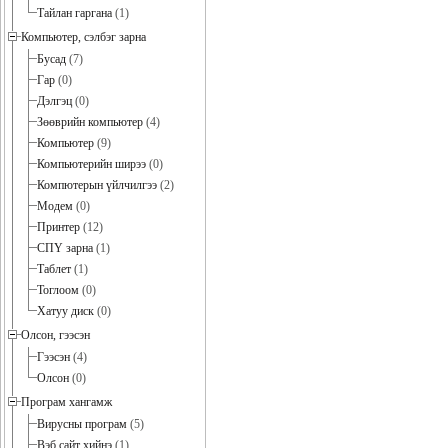
Тайлан гаргана
(1)
Компьютер, сэлбэг зарна
Бусад
(7)
Гар
(0)
Дэлгэц
(0)
Зөөврийн компьютер
(4)
Компьютер
(9)
Компьютерийн ширээ
(0)
Компютерын үйлчилгээ
(2)
Модем
(0)
Принтер
(12)
СПҮ зарна
(1)
Таблет
(1)
Тоглоом
(0)
Хатуу диск
(0)
Олсон, гээсэн
Гээсэн
(4)
Олсон
(0)
Програм хангамж
Вирусны програм
(5)
Вэб сайт хийнэ
(1)