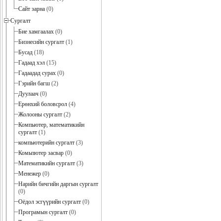
Сайт зарна
(0)
Сургалт
Бие хамгаалах
(0)
Бизнесийн сургалт
(1)
Бусад
(18)
Гадаад хэл
(15)
Гадаадад сурах
(0)
Гэрийн багш
(2)
Дуулаач
(0)
Ерөнхий боловсрол
(4)
Жолооны сургалт
(2)
Компьютер, математикийн
сургалт
(1)
компьютерийн сургалт
(3)
Комьпютер засвар
(0)
Математикийн сургалт
(3)
Менежер
(0)
Нарийн бичгийн даргын сургалт
(0)
Оёдол эсгүүрийн сургалт
(0)
Програмын сургалт
(0)