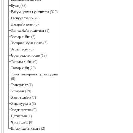
Бусад
(38)
Вакум цонхны үйлчилгээ
(329)
Гагнуур хийнэ
(28)
Дээврийн ажил
(0)
Зам талбайн тохижилт
(1)
Засвар хийнэ
(2)
Зөөврийн сууц хийнэ
(5)
Зураг төсөл
(6)
Өрөмдөж тогтооно
(18)
Тавилга хийнэ
(0)
Төмөр хийц
(29)
Тоног төхөөрөмж түрээслүүлнэ
(0)
Тээвэрлэлт
(1)
Угсаралт
(59)
Хаалга хийнэ
(7)
Хана нураана
(3)
Худаг гаргана
(0)
Цахилгаан
(1)
Чулуу хийц
(0)
Шилэн хана, хаалга
(2)