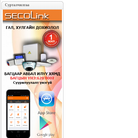
Сурталчилгаа