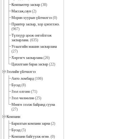
Компьютер засвар
(38)
Массаж,саун
(2)
Морин хуурын үйлчилгээ
(0)
Принтер засвар, хор цэнэглэнэ.
(967)
Түлхүүр цоож онгойлгож
засварлана.
(635)
Угаалгийн машин засварлана
(27)
Хөргөгч засварлана
(26)
Цахилгаан бараа засвар
(22)
Зээлийн үйлчилгээ
Авто ломбард
(106)
Бусад
(8)
Зээл олгоно
(71)
Зээл чөлөөлнө
(25)
Мөнгө зээлж байранд сууна
(27)
Компани
Барилгын компани зарна
(2)
Бусад
(5)
Компани байгуулж өгнө.
(0)