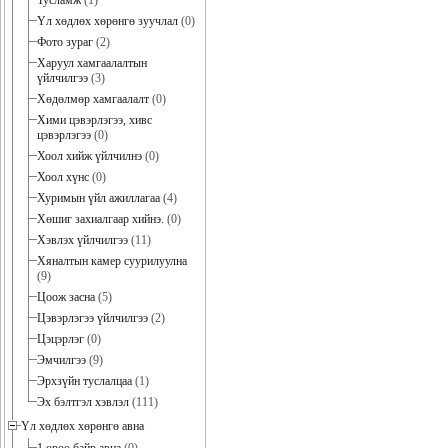
Тусламж
(1)
Үл хөдлөх хөрөнгө зуучлал
(0)
Фото зураг
(2)
Харуул хамгаалалтын
үйлчилгээ
(3)
Хөдөлмөр хамгаалалт
(0)
Хими цэвэрлэгээ, хивс
цэвэрлэгээ
(0)
Хоол хийж үйлчилнэ
(0)
Хоол хүнс
(0)
Хуримын үйл ажиллагаа
(4)
Хөшиг захиалгаар хийнэ.
(0)
Хэвлэх үйлчилгээ
(11)
Хяналтын камер суурилуулна
(9)
Цоож засна
(5)
Цэвэрлэгээ үйлчилгээ
(2)
Цэцэрлэг
(0)
Эмчилгээ
(9)
Эрхзүйн туслалцаа
(1)
Эх бэлтгэл хэвлэл
(111)
Үл хөдлөх хөрөнгө авна