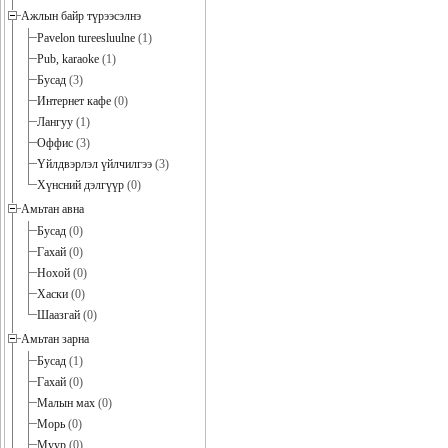
Ажлын байр түрээсэлнэ
Pavelon tureesluulne
(1)
Pub, karaoke
(1)
Бусад
(3)
Интернет кафе
(0)
Лангуу
(1)
Оффис
(3)
Үйлдвэрлэл үйлчилгээ
(3)
Хүнсний дэлгүүр
(0)
Амьтан авна
Бусад
(0)
Гахай
(0)
Нохой
(0)
Хаски
(0)
Шаазгай
(0)
Амьтан зарна
Бусад
(1)
Гахай
(0)
Малын мах
(0)
Морь
(0)
Муур
(0)