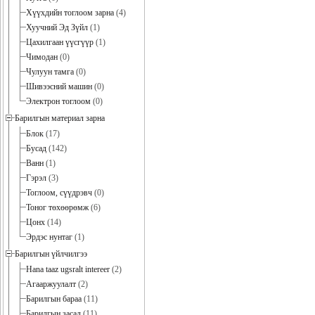
Хүүхдийн тоглоом зарна
(4)
Хуучний Эд Зүйл
(1)
Цахилгаан үүсгүүр
(1)
Чимодан
(0)
Чулуун тамга
(0)
Шивээсний машин
(0)
Электрон тоглоом
(0)
Барилгын материал зарна
Блок
(17)
Бусад
(142)
Ванн
(1)
Гэрэл
(3)
Тоглоом, сүүдрэвч
(0)
Тоног төхөөрөмж
(6)
Цонх
(14)
Эрдэс нунтаг
(1)
Барилгын үйлчилгээ
Hana taaz ugsralt intereer
(2)
Агааржуулалт
(2)
Барилгын бараа
(11)
Барилгын засал
(11)