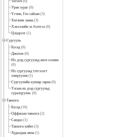
Тогооч
(0)
Уран зураг
(0)
Үсчин, Гоо сайхан
(3)
Хөгжим заана
(3)
Хэвлэлийн эх бэлтгэл
(0)
Цэцэрлэг
(1)
Сургууль
Бусад
(6)
Диплом
(0)
Их дээд сургуульд анги солино
(0)
Их сургуульд тэтгэлэгт
хамруулна
(1)
Сургуулийн хувиар зарна
(0)
Улсын их дээд сургуульд
суралцуулна.
(0)
Тавилга
Бусад
(16)
Оффисын тавилга
(2)
Сандал
(1)
Тавилга хийнэ
(3)
Худалдаж авна
(1)