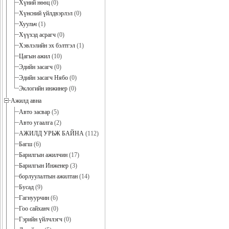
Хүний нөөц
(0)
Хүнсний үйлдвэрлэл
(0)
Хуульч
(1)
Хүүхэд асрагч
(0)
Хэвлэлийн эх бэлтгэл
(1)
Цагын ажил
(10)
Эдийн засагч
(0)
Эдийн засагч Нябо
(0)
Эклогийн инжинер
(0)
Ажилд авна
Авто засвар
(5)
Авто угаалга
(2)
АЖИЛД УРЬЖ БАЙНА
(112)
Багш
(6)
Барилгын ажилчин
(17)
Барилгын Инженер
(3)
борлуулалтын ажилтан
(14)
Бусад
(9)
Гагнуурчин
(6)
Гоо сайханч
(0)
Гэрийн үйлчлэгч
(0)