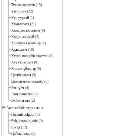
Туслах ажилтан
(15)
Үйлчлэгч
(22)
Уул уурхай
(1)
Хамгаалагч
(21)
Хамтран ажиллана
(0)
Хөдөө аж ахуй
(2)
Холбооны инженер
(1)
Худалдагч
(10)
Хүний нөөцийн ажилтан
(0)
Хүүхэд асрагч
(0)
Хэвлэх үйлдвэр
(0)
Цагийн ажил
(5)
Цахилгааны инженер
(0)
Эм зүйч
(4)
Эмч сувилагч
(3)
Эх бэлтгэлч
(2)
Ажлын байр түрээслэнэ
Hunsnii delguur
(5)
Pub, karaoke, cafe
(0)
Бусад
(12)
Цайны газар
(2)