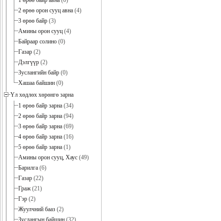
1 өрөө байр авна
(0)
2 өрөө орон сууц авна
(4)
3 өрөө байр
(3)
Амины орон сууц
(4)
Байраар солино
(0)
Газар
(2)
Дэлгүүр
(2)
Зуслангийн байр
(0)
Хашаа байшин
(0)
Үл хөдлөх хөрөнгө зарна
1 өрөө байр зарна
(34)
2 өрөө байр зарна
(94)
3 өрөө байр зарна
(69)
4 өрөө байр зарна
(16)
5 өрөө байр зарна
(1)
Амины орон сууц, Хаус
(49)
Барилга
(6)
Газар
(22)
Граж
(21)
Гэр
(2)
Жуулчний бааз
(2)
Зуслангын байшин
(32)