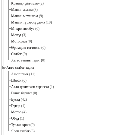
Кранаар үйлчилнэ
(2)
Машин асаана
(3)
Машин механизм
(9)
Машин түрээслүүлэнэ
(10)
Микро автобус
(0)
Мопэд
(3)
Мотоцикл
(0)
Өрөмдөж тогтооно
(0)
Сэлбэг
(9)
Хагас ачааны тэрэг
(0)
Авто сэлбэг зарна
Amortizator
(11)
Libotik
(0)
Авто цахилгаан хэрэгсэл
(1)
Бичиг баримт
(0)
Бусад
(42)
Гүпэр
(1)
Мотор
(4)
Обуд
(1)
Туслах кроп
(0)
Япон сэлбэг
(3)