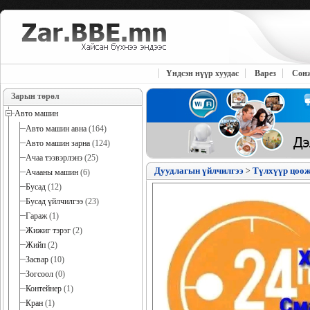
Үндсэн нүүр хуудас
Варез
Сон
Зарын төрөл
Авто машин
Авто машин авна
(164)
Авто машин зарна
(124)
Ачаа тээвэрлэнэ
(25)
Дуудлагын үйлчилгээ
Түлхүүр цоож
>
Ачааны машин
(6)
Бусад
(12)
Бусад үйлчилгээ
(23)
Гараж
(1)
Жижиг тэрэг
(2)
Жийп
(2)
Засвар
(10)
Зогсоол
(0)
Контейнер
(1)
Кран
(1)