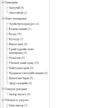
Танилцана
Залуутай
(0)
Эмэгтэйтэй
(2)
Тоног төхөөрөмж
Ахуйн бүтээгдэхүүн
(14)
Блокны машин
(1)
Бусад
(58)
Бутлуур
(2)
Вакум цонх
(0)
Гүний худгийн тоног
төхөөрөмж
(0)
Угаалгын
(0)
Үйлчилгээний газар
(10)
Хайгуулын өрөм
(0)
Хулдаасан хэвлэлийн машин
(0)
Цахилгаан бараа
(9)
Эрүүл мэндийн
(0)
Тэмцээн уралдаан
Загвар өмсөгч
(0)
Үйлчилгээ үзүүлнэ
Saun massaj
(3)