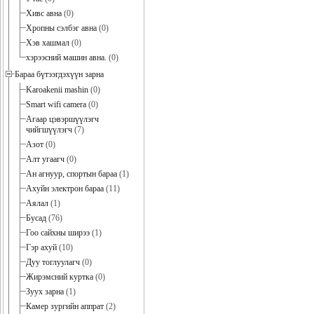
Хивс авна
(0)
Хропны сэлбэг авна
(0)
Хэв хашмал
(0)
хэрээсний машин авна.
(0)
Бараа бүтээгдэхүүн зарна
Karoakenii mashin
(0)
Smart wifi camera
(0)
Агаар цэвэршүүлэгч
чийгшүүлэгч
(7)
Азот
(0)
Алт угаагч
(0)
Ан агнуур, спортын бараа
(1)
Ахуйн электрон бараа
(11)
Аялал
(1)
Бусад
(76)
Гоо сайхны ширээ
(1)
Гэр ахуй
(10)
Дуу тоглуулагч
(0)
Жирэмсний куртка
(0)
Зуух зарна
(1)
Камер зургийн аппрат
(2)