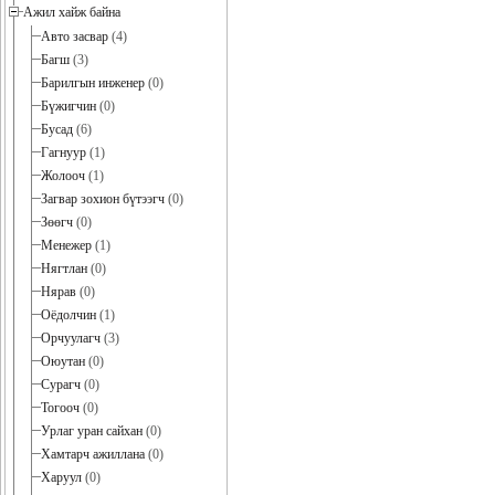
Ажил хайж байна
Авто засвар
(4)
Багш
(3)
Барилгын инженер
(0)
Бүжигчин
(0)
Бусад
(6)
Гагнуур
(1)
Жолооч
(1)
Загвар зохион бүтээгч
(0)
Зөөгч
(0)
Менежер
(1)
Нягтлан
(0)
Нярав
(0)
Оёдолчин
(1)
Орчуулагч
(3)
Оюутан
(0)
Сурагч
(0)
Тогооч
(0)
Урлаг уран сайхан
(0)
Хамтарч ажиллана
(0)
Харуул
(0)