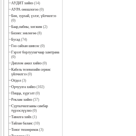
АУДИТ хийнэ
(14)
АУРА оношлогоо
(0)
Бөө, зурхай, үзлэг, үйлчилгээ
(0)
Баар,пабны, хөгжим
(2)
Бизнес зөвлөгөө
(8)
Бусад
(74)
Гоо сайхан шивээс
(0)
Гэрээт борлуулагчаар хамтрана
(0)
Диплом ажил хийнэ
(0)
Кабель телевизийн сервис
үйлчилгээ
(0)
Оёдол
(3)
Орчуулга хийнэ
(102)
Пицца, хүргэлт
(0)
Реклам хийнэ
(57)
Сурталчилгааны самбар
түрээслүүлнэ
(0)
Тавилга хийх
(1)
Тайлан баланс
(10)
Тоног төхөөрөмж
(3)