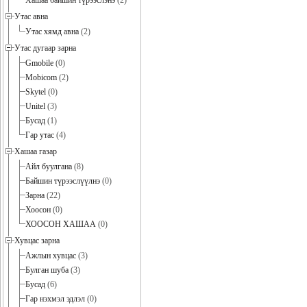
Хашаа байшин түрээслэнэ
(2)
Утас авна
Утас хямд авна
(2)
Утас дугаар зарна
Gmobile
(0)
Mobicom
(2)
Skytel
(0)
Unitel
(3)
Бусад
(1)
Гар утас
(4)
Хашаа газар
Айл буулгана
(8)
Байшин түрээслүүлнэ
(0)
Зарна
(22)
Хоосон
(0)
ХООСОН ХАШАА
(0)
Хувцас зарна
Ажлын хувцас
(3)
Булган шуба
(3)
Бусад
(6)
Гар нэхмэл эдлэл
(0)