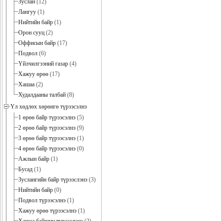
Зуслан
(12)
Лангуу
(1)
Нийтийн байр
(1)
Орон сууц
(2)
Оффисын байр
(17)
Подвол
(6)
Үйлчилгээний газар
(4)
Хажуу өрөө
(17)
Хашаа
(2)
Худалдааны талбай
(8)
Үл хөдлөх хөрөнгө түрээсэлнэ
1 өрөө байр түрээсэлнэ
(5)
2 өрөө байр түрээсэлнэ
(9)
3 өрөө байр түрээсэлнэ
(1)
4 өрөө байр түрээсэлнэ
(0)
Ажлын байр
(1)
Бусад
(1)
Зуслангийн байр түрээслэнэ
(3)
Нийтийн байр
(0)
Подвол түрээсэлнэ
(1)
Хажуу өрөө түрээсэлнэ
(1)