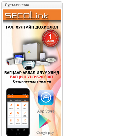
Сурталчилгаа