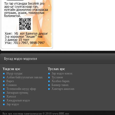
Бусад мэдээ мэдээлэл
Үндсэн цэс
Туслах цэс
Нүүр хуудас
Зар мэдээ нэмэх
Албан байгууллагын лавлах
Тусламж
Варез
Холбоо барих
Сонжоо
Баннер тавих
Телевизийн шууд эфир
Хамтарч ажиллах
Загварын ертөнц
Хичээл
Хямдралын мэдээ
Зар мэдээ
Бүх эрх хуулиар хамгаалагдсан © 2010 www.BBE.mn