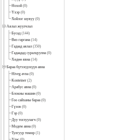
Нохой
(0)
Үхэр
(0)
Хойлог шувуу
(0)
Аялал жуулчлал
Бусад
(144)
Виз гаргана
(14)
Гадаад аялал
(350)
Гадаадад суралцуулна
(0)
Хөдөө явна
(14)
Бараа бүтээгдэхүүн авна
Hiveg avna
(0)
Konteiner
(2)
Арабус авна
(0)
Блокны машин
(0)
Гоо сайханы бараа
(0)
Гүзов
(0)
Гэр
(0)
Дуу тоглуулагч
(0)
Модем авна
(0)
Тулгуур төмөр
(1)
Утас
(0)