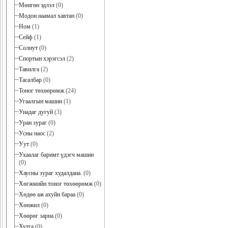
Мөнгөн эдлэл
(0)
Модон наамал хавтан
(0)
Ном
(1)
Сейф
(1)
Солиут
(0)
Спортын хэрэгсэл
(2)
Тавилга
(2)
Тасалбар
(0)
Тоног төхөөрөмж
(24)
Угаалгын машин
(1)
Унадаг дугуй
(3)
Уран зураг
(0)
Усны наос
(2)
Уут
(0)
Ухаалаг баримт үдэгч машин
(0)
Хаусны зураг худалдана.
(0)
Хөгжмийн тоног төхөөрөмж
(0)
Хөдөө аж ахуйн бараа
(0)
Хөнжил
(0)
Хөөрөг зарна
(0)
Хутга
(0)