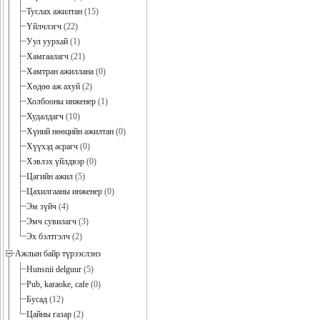
Туслах ажилтан
(15)
Үйлчлэгч
(22)
Уул уурхай
(1)
Хамгаалагч
(21)
Хамтран ажиллана
(0)
Хөдөө аж ахуй
(2)
Холбооны инженер
(1)
Худалдагч
(10)
Хүний нөөцийн ажилтан
(0)
Хүүхэд асрагч
(0)
Хэвлэх үйлдвэр
(0)
Цагийн ажил
(5)
Цахилгааны инженер
(0)
Эм зүйч
(4)
Эмч сувилагч
(3)
Эх бэлтгэлч
(2)
Ажлын байр түрээслэнэ
Hunsnii delguur
(5)
Pub, karaoke, cafe
(0)
Бусад
(12)
Цайны газар
(2)