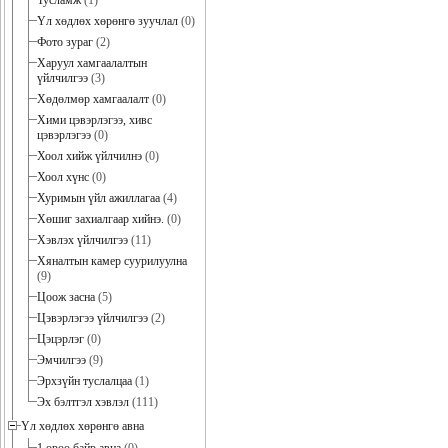
Тусламж
(1)
Үл хөдлөх хөрөнгө зуучлал
(0)
Фото зураг
(2)
Харуул хамгаалалтын
үйлчилгээ
(3)
Хөдөлмөр хамгаалалт
(0)
Хими цэвэрлэгээ, хивс
цэвэрлэгээ
(0)
Хоол хийж үйлчилнэ
(0)
Хоол хүнс
(0)
Хуримын үйл ажиллагаа
(4)
Хөшиг захиалгаар хийнэ.
(0)
Хэвлэх үйлчилгээ
(11)
Хяналтын камер суурилуулна
(9)
Цоож засна
(5)
Цэвэрлэгээ үйлчилгээ
(2)
Цэцэрлэг
(0)
Эмчилгээ
(9)
Эрхзүйн туслалцаа
(1)
Эх бэлтгэл хэвлэл
(111)
Үл хөдлөх хөрөнгө авна