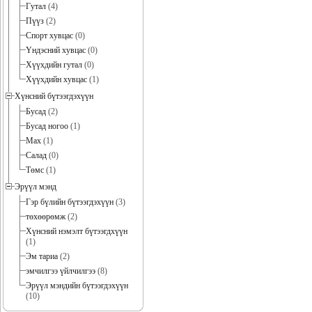
Гутал
(4)
Пүүз
(2)
Спорт хувцас
(0)
Үндэсний хувцас
(0)
Хүүхдийн гутал
(0)
Хүүхдийн хувцас
(1)
Хүнсний бүтээгдэхүүн
Бусад
(2)
Бусад ногоо
(1)
Мах
(1)
Салад
(0)
Төмс
(1)
Эрүүл мэнд
Гэр бүлийн бүтээгдэхүүн
(3)
төхөөрөмж
(2)
Хүнсний нэмэлт бүтээгдхүүн
(1)
Эм тариа
(2)
эмчилгээ үйлчилгээ
(8)
Эрүүл мэндийн бүтээгдэхүүн
(10)