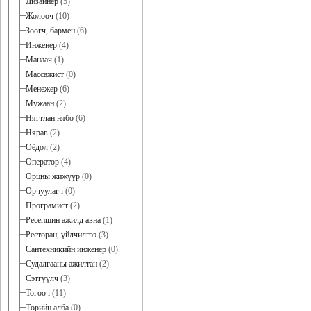
Дизайнер
(5)
Жолооч
(10)
Зөөгч, бармен
(6)
Инженер
(4)
Манаач
(1)
Массажист
(0)
Менежер
(6)
Мужаан
(2)
Нягтлан нябо
(6)
Нярав
(2)
Оёдол
(2)
Оператор
(4)
Орцны жижүүр
(0)
Орчуулагч
(0)
Програмист
(2)
Ресепшин ажилд авна
(1)
Ресторан, үйлчилгээ
(3)
Сантехникийн инженер
(0)
Судалгааны ажилтан
(2)
Сэтгүүлч
(3)
Тогооч
(11)
Төрийн алба
(0)