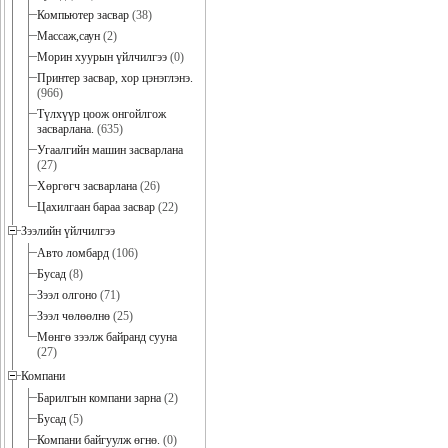
Компьютер засвар
(38)
Массаж,саун
(2)
Морин хуурын үйлчилгээ
(0)
Принтер засвар, хор цэнэглэнэ.
(966)
Түлхүүр цоож онгойлгож
засварлана.
(635)
Угаалгийн машин засварлана
(27)
Хөргөгч засварлана
(26)
Цахилгаан бараа засвар
(22)
Зээлийн үйлчилгээ
Авто ломбард
(106)
Бусад
(8)
Зээл олгоно
(71)
Зээл чөлөөлнө
(25)
Мөнгө зээлж байранд сууна
(27)
Компани
Барилгын компани зарна
(2)
Бусад
(5)
Компани байгуулж өгнө.
(0)