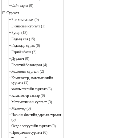
Сайт зарна
(0)
Сургалт
Бие хамгаалах
(0)
Бизнесийн сургалт
(1)
Бусад
(18)
Гадаад хэл
(15)
Гадаадад сурах
(0)
Гэрийн багш
(2)
Дуулаач
(0)
Ерөнхий боловсрол
(4)
Жолооны сургалт
(2)
Компьютер, математикийн
сургалт
(1)
компьютерийн сургалт
(3)
Комьпютер засвар
(0)
Математикийн сургалт
(3)
Менежер
(0)
Нарийн бичгийн даргын сургалт
(0)
Оёдол эсгүүрийн сургалт
(0)
Програмын сургалт
(0)