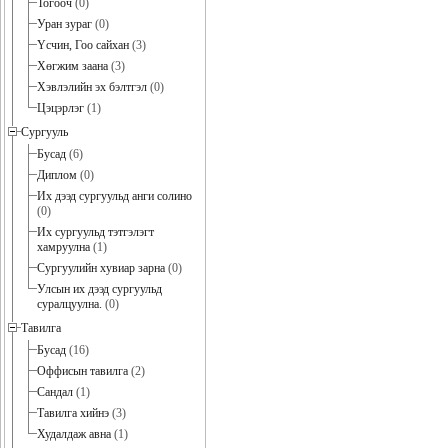
Тогооч
(0)
Уран зураг
(0)
Үсчин, Гоо сайхан
(3)
Хөгжим заана
(3)
Хэвлэлийн эх бэлтгэл
(0)
Цэцэрлэг
(1)
Сургууль
Бусад
(6)
Диплом
(0)
Их дээд сургуульд анги солино
(0)
Их сургуульд тэтгэлэгт
хамруулна
(1)
Сургуулийн хувиар зарна
(0)
Улсын их дээд сургуульд
суралцуулна.
(0)
Тавилга
Бусад
(16)
Оффисын тавилга
(2)
Сандал
(1)
Тавилга хийнэ
(3)
Худалдаж авна
(1)