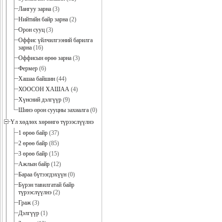
Лангуу зарна
(3)
Нийтийн байр зарна
(2)
Орон сууц
(3)
Оффис үйлчилгээний барилга
зарна
(16)
Оффисын өрөө зарна
(3)
Фермер
(6)
Хашаа байшин
(44)
ХООСОН ХАШАА
(4)
Хүнсний дэлгүүр
(9)
Шинэ орон сууцны захиалга
(0)
Үл хөдлөх хөрөнгө түрээслүүлнэ
1 өрөө байр
(37)
2 өрөө байр
(85)
3 өрөө байр
(15)
Ажлын байр
(12)
Бараа бүтээгдэхүүн
(0)
Бүрэн тавилгатай байр
түрээслүүлнэ
(2)
Граж
(3)
Дэлгүүр
(1)