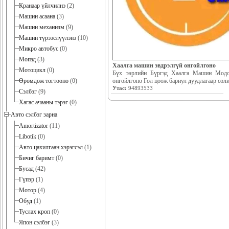
Кранаар үйлчилнэ
(2)
Машин асаана
(3)
Машин механизм
(9)
Машин түрээслүүлэнэ
(10)
Микро автобус
(0)
Мопэд
(3)
Хаалга машин эвдрэлгүй онгойлгоно
Мотоцикл
(0)
Бүх төрлийн Бүргэд Хаалга Машин Модо
онгойлгоно Гол цоож бариул дуудлагаар сол
Өрөмдөж тогтооно
(0)
Утас:
94893533
Сэлбэг
(9)
Хагас ачааны тэрэг
(0)
Авто сэлбэг зарна
Amortizator
(11)
Libotik
(0)
Авто цахилгаан хэрэгсэл
(1)
Бичиг баримт
(0)
Бусад
(42)
Гүпэр
(1)
Мотор
(4)
Обуд
(1)
Туслах кроп
(0)
Япон сэлбэг
(3)