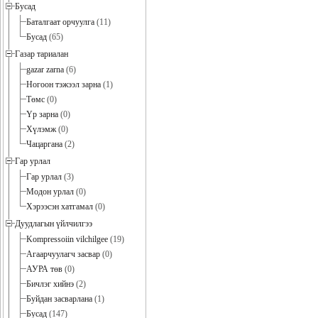
Бусад
Баталгаат орчуулга
(11)
Бусад
(65)
Газар тариалан
gazar zarna
(6)
Ногоон тэжээл зарна
(1)
Төмс
(0)
Үр зарна
(0)
Хүлэмж
(0)
Чацаргана
(2)
Гар урлал
Гар урлал
(3)
Модон урлал
(0)
Хэрээсэн хатгамал
(0)
Дуудлагын үйлчилгээ
Kompressoiin vilchilgee
(19)
Агаарчуулагч засвар
(0)
АУРА төв
(0)
Бичлэг хийнэ
(2)
Буйдан засварлана
(1)
Бусад
(147)