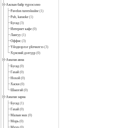
Ажлын байр түрээсэлнэ
Pavelon tureesluulne
(1)
Pub, karaoke
(1)
Бусад
(3)
Интернет кафе
(0)
Лангуу
(1)
Оффис
(3)
Үйлдвэрлэл үйлчилгээ
(3)
Хүнсний дэлгүүр
(0)
Амьтан авна
Бусад
(0)
Гахай
(0)
Нохой
(0)
Хаски
(0)
Шаазгай
(0)
Амьтан зарна
Бусад
(1)
Гахай
(0)
Малын мах
(0)
Морь
(0)
Муур
(0)