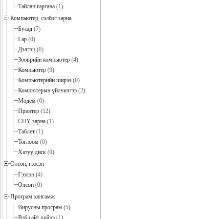
Тайлан гаргана
(1)
Компьютер, сэлбэг зарна
Бусад
(7)
Гар
(0)
Дэлгэц
(0)
Зөөврийн компьютер
(4)
Компьютер
(9)
Компьютерийн ширээ
(0)
Компютерын үйлчилгээ
(2)
Модем
(0)
Принтер
(12)
СПҮ зарна
(1)
Таблет
(1)
Тоглоом
(0)
Хатуу диск
(0)
Олсон, гээсэн
Гээсэн
(4)
Олсон
(0)
Програм хангамж
Вирусны програм
(5)
Вэб сайт хийнэ
(1)