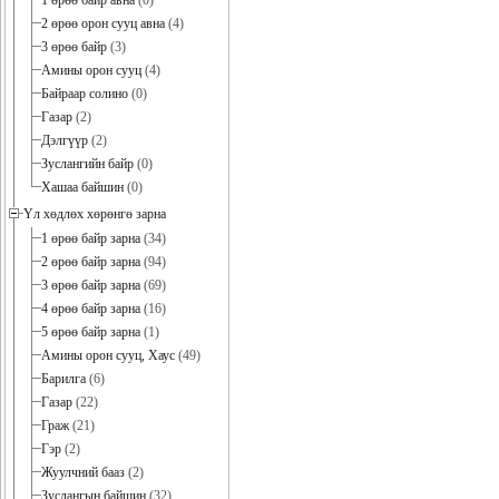
1 өрөө байр авна
(0)
2 өрөө орон сууц авна
(4)
3 өрөө байр
(3)
Амины орон сууц
(4)
Байраар солино
(0)
Газар
(2)
Дэлгүүр
(2)
Зуслангийн байр
(0)
Хашаа байшин
(0)
Үл хөдлөх хөрөнгө зарна
1 өрөө байр зарна
(34)
2 өрөө байр зарна
(94)
3 өрөө байр зарна
(69)
4 өрөө байр зарна
(16)
5 өрөө байр зарна
(1)
Амины орон сууц, Хаус
(49)
Барилга
(6)
Газар
(22)
Граж
(21)
Гэр
(2)
Жуулчний бааз
(2)
Зуслангын байшин
(32)