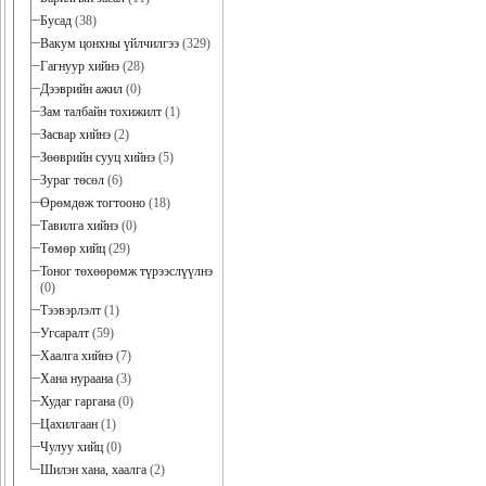
Бусад
(38)
Вакум цонхны үйлчилгээ
(329)
Гагнуур хийнэ
(28)
Дээврийн ажил
(0)
Зам талбайн тохижилт
(1)
Засвар хийнэ
(2)
Зөөврийн сууц хийнэ
(5)
Зураг төсөл
(6)
Өрөмдөж тогтооно
(18)
Тавилга хийнэ
(0)
Төмөр хийц
(29)
Тоног төхөөрөмж түрээслүүлнэ
(0)
Тээвэрлэлт
(1)
Угсаралт
(59)
Хаалга хийнэ
(7)
Хана нураана
(3)
Худаг гаргана
(0)
Цахилгаан
(1)
Чулуу хийц
(0)
Шилэн хана, хаалга
(2)