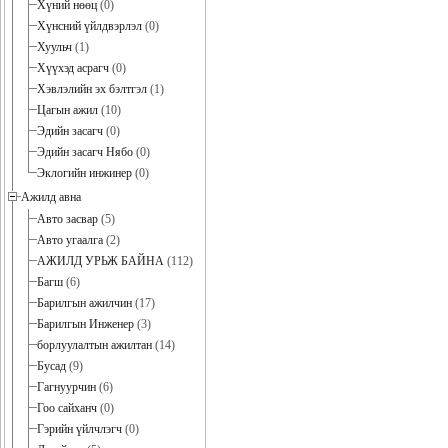
Хүний нөөц
(0)
Хүнсний үйлдвэрлэл
(0)
Хуульч
(1)
Хүүхэд асрагч
(0)
Хэвлэлийн эх бэлтгэл
(1)
Цагын ажил
(10)
Эдийн засагч
(0)
Эдийн засагч Нябо
(0)
Эклогийн инжинер
(0)
Ажилд авна
Авто засвар
(5)
Авто угаалга
(2)
АЖИЛД УРЬЖ БАЙНА
(112)
Багш
(6)
Барилгын ажилчин
(17)
Барилгын Инженер
(3)
борлуулалтын ажилтан
(14)
Бусад
(9)
Гагнуурчин
(6)
Гоо сайханч
(0)
Гэрийн үйлчлэгч
(0)