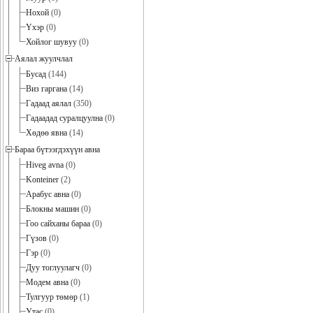
Нохой
(0)
Үхэр
(0)
Хойлог шувуу
(0)
Аялал жуулчлал
Бусад
(144)
Виз гаргана
(14)
Гадаад аялал
(350)
Гадаадад суралцуулна
(0)
Хөдөө явна
(14)
Бараа бүтээгдэхүүн авна
Hiveg avna
(0)
Konteiner
(2)
Арабус авна
(0)
Блокны машин
(0)
Гоо сайханы бараа
(0)
Гүзов
(0)
Гэр
(0)
Дуу тоглуулагч
(0)
Модем авна
(0)
Тулгуур төмөр
(1)
Утас
(0)