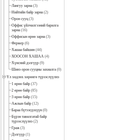
Лангуу зарна
(3)
Нийтийн байр зарна
(2)
Орон сууц
(3)
Оффис үйлчилгээний барилга
зарна
(16)
Оффисын өрөө зарна
(3)
Фермер
(6)
Хашаа байшин
(44)
ХООСОН ХАШАА
(4)
Хүнсний дэлгүүр
(9)
Шинэ орон сууцны захиалга
(0)
Үл хөдлөх хөрөнгө түрээслүүлнэ
1 өрөө байр
(37)
2 өрөө байр
(85)
3 өрөө байр
(15)
Ажлын байр
(12)
Бараа бүтээгдэхүүн
(0)
Бүрэн тавилгатай байр
түрээслүүлнэ
(2)
Граж
(3)
Дэлгүүр
(1)