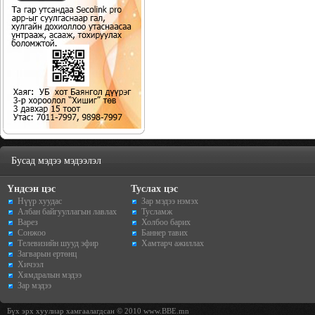
Бусад мэдээ мэдээлэл
Үндсэн цэс
Туслах цэс
Нүүр хуудас
Зар мэдээ нэмэх
Албан байгууллагын лавлах
Тусламж
Варез
Холбоо барих
Сонжоо
Баннер тавих
Телевизийн шууд эфир
Хамтарч ажиллах
Загварын ертөнц
Хичээл
Хямдралын мэдээ
Зар мэдээ
Бүх эрх хуулиар хамгаалагдсан © 2010 www.BBE.mn