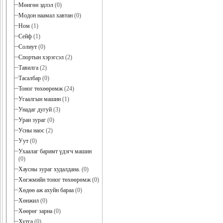
Мөнгөн эдлэл
(0)
Модон наамал хавтан
(0)
Ном
(1)
Сейф
(1)
Солиут
(0)
Спортын хэрэгсэл
(2)
Тавилга
(2)
Тасалбар
(0)
Тоног төхөөрөмж
(24)
Угаалгын машин
(1)
Унадаг дугуй
(3)
Уран зураг
(0)
Усны наос
(2)
Уут
(0)
Ухаалаг баримт үдэгч машин
(0)
Хаусны зураг худалдана.
(0)
Хөгжмийн тоног төхөөрөмж
(0)
Хөдөө аж ахуйн бараа
(0)
Хөнжил
(0)
Хөөрөг зарна
(0)
Хутга
(0)