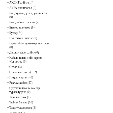
АУДИТ хийнэ
(14)
АУРА оношлогоо
(0)
Бөө, зурхай, үзлэг, үйлчилгээ
(0)
Баар,пабны, хөгжим
(2)
Бизнес зөвлөгөө
(8)
Бусад
(74)
Гоо сайхан шивээс
(0)
Гэрээт борлуулагчаар хамтрана
(0)
Диплом ажил хийнэ
(0)
Кабель телевизийн сервис
үйлчилгээ
(0)
Оёдол
(3)
Орчуулга хийнэ
(102)
Пицца, хүргэлт
(0)
Реклам хийнэ
(57)
Сурталчилгааны самбар
түрээслүүлнэ
(0)
Тавилга хийх
(1)
Тайлан баланс
(10)
Тоног төхөөрөмж
(3)