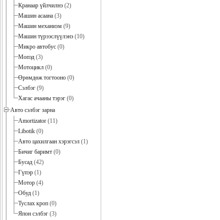
Кранаар үйлчилнэ
(2)
Машин асаана
(3)
Машин механизм
(9)
Машин түрээслүүлэнэ
(10)
Микро автобус
(0)
Мопэд
(3)
Мотоцикл
(0)
Өрөмдөж тогтооно
(0)
Сэлбэг
(9)
Хагас ачааны тэрэг
(0)
Авто сэлбэг зарна
Amortizator
(11)
Libotik
(0)
Авто цахилгаан хэрэгсэл
(1)
Бичиг баримт
(0)
Бусад
(42)
Гүпэр
(1)
Мотор
(4)
Обуд
(1)
Туслах кроп
(0)
Япон сэлбэг
(3)