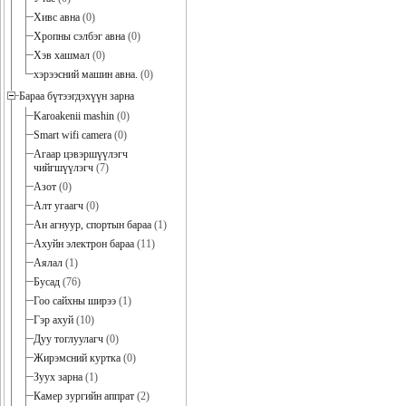
Хивс авна
(0)
Хропны сэлбэг авна
(0)
Хэв хашмал
(0)
хэрээсний машин авна.
(0)
Бараа бүтээгдэхүүн зарна
Karoakenii mashin
(0)
Smart wifi camera
(0)
Агаар цэвэршүүлэгч
чийгшүүлэгч
(7)
Азот
(0)
Алт угаагч
(0)
Ан агнуур, спортын бараа
(1)
Ахуйн электрон бараа
(11)
Аялал
(1)
Бусад
(76)
Гоо сайхны ширээ
(1)
Гэр ахуй
(10)
Дуу тоглуулагч
(0)
Жирэмсний куртка
(0)
Зуух зарна
(1)
Камер зургийн аппрат
(2)