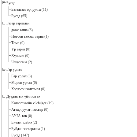
Бусад
Баталгаат орчуулга
(11)
Бусад
(65)
Газар тариалан
gazar zarna
(6)
Ногоон тэжээл зарна
(1)
Төмс
(0)
Үр зарна
(0)
Хүлэмж
(0)
Чацаргана
(2)
Гар урлал
Гар урлал
(3)
Модон урлал
(0)
Хэрээсэн хатгамал
(0)
Дуудлагын үйлчилгээ
Kompressoiin vilchilgee
(19)
Агаарчуулагч засвар
(0)
АУРА төв
(0)
Бичлэг хийнэ
(2)
Буйдан засварлана
(1)
Бусад
(147)