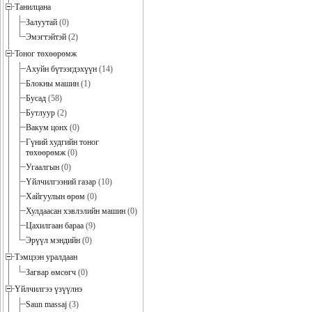
Танилцана
Залуутай
(0)
Эмэгтэйтэй
(2)
Тоног төхөөрөмж
Ахуйн бүтээгдэхүүн
(14)
Блокны машин
(1)
Бусад
(58)
Бутлуур
(2)
Вакум цонх
(0)
Гүний худгийн тоног
төхөөрөмж
(0)
Угаалгын
(0)
Үйлчилгээний газар
(10)
Хайгуулын өрөм
(0)
Хулдаасан хэвлэлийн машин
(0)
Цахилгаан бараа
(9)
Эрүүл мэндийн
(0)
Тэмцээн уралдаан
Загвар өмсөгч
(0)
Үйлчилгээ үзүүлнэ
Saun massaj
(3)