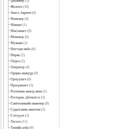
Дизайнер
(5)
Жолооч
(10)
Зөөгч, бармен
(6)
Инженер
(4)
Манаач
(1)
Массажист
(0)
Менежер
(6)
Мужаан
(2)
Нягтлан нябо
(6)
Нярав
(2)
Оёдол
(2)
Оператор
(4)
Орцны жижүүр
(0)
Орчуулагч
(0)
Програмист
(2)
Ресепшин ажилд авна
(1)
Ресторан, үйлчилгээ
(3)
Сантехникийн инженер
(0)
Судалгааны ажилтан
(2)
Сэтгүүлч
(3)
Тогооч
(11)
Төрийн алба
(0)