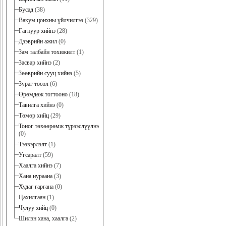
Бусад
(38)
Вакум цонхны үйлчилгээ
(329)
Гагнуур хийнэ
(28)
Дээврийн ажил
(0)
Зам талбайн тохижилт
(1)
Засвар хийнэ
(2)
Зөөврийн сууц хийнэ
(5)
Зураг төсөл
(6)
Өрөмдөж тогтооно
(18)
Тавилга хийнэ
(0)
Төмөр хийц
(29)
Тоног төхөөрөмж түрээслүүлнэ
(0)
Тээвэрлэлт
(1)
Угсаралт
(59)
Хаалга хийнэ
(7)
Хана нураана
(3)
Худаг гаргана
(0)
Цахилгаан
(1)
Чулуу хийц
(0)
Шилэн хана, хаалга
(2)