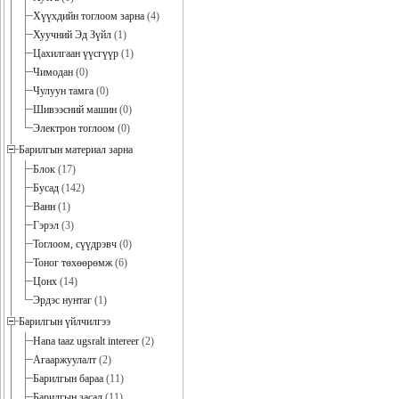
Хүүхдийн тоглоом зарна
(4)
Хуучний Эд Зүйл
(1)
Цахилгаан үүсгүүр
(1)
Чимодан
(0)
Чулуун тамга
(0)
Шивээсний машин
(0)
Электрон тоглоом
(0)
Барилгын материал зарна
Блок
(17)
Бусад
(142)
Ванн
(1)
Гэрэл
(3)
Тоглоом, сүүдрэвч
(0)
Тоног төхөөрөмж
(6)
Цонх
(14)
Эрдэс нунтаг
(1)
Барилгын үйлчилгээ
Hana taaz ugsralt intereer
(2)
Агааржуулалт
(2)
Барилгын бараа
(11)
Барилгын засал
(11)