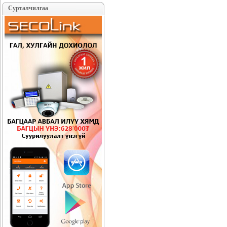
Сурталчилгаа