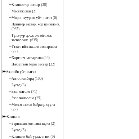
Компьютер засвар
(38)
Массаж,саун
(2)
Морин хуурын үйлчилгээ
(0)
Принтер засвар, хор цэнэглэнэ.
(967)
Түлхүүр цоож онгойлгож
засварлана.
(635)
Угаалгийн машин засварлана
(27)
Хөргөгч засварлана
(26)
Цахилгаан бараа засвар
(22)
Зээлийн үйлчилгээ
Авто ломбард
(106)
Бусад
(8)
Зээл олгоно
(71)
Зээл чөлөөлнө
(25)
Мөнгө зээлж байранд сууна
(27)
Компани
Барилгын компани зарна
(2)
Бусад
(5)
Компани байгуулж өгнө.
(0)