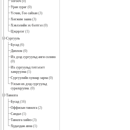
Тогооч
(0)
Уран зураг
(0)
Үсчин, Гоо сайхан
(3)
Хөгжим заана
(3)
Хэвлэлийн эх бэлтгэл
(0)
Цэцэрлэг
(1)
Сургууль
Бусад
(6)
Диплом
(0)
Их дээд сургуульд анги солино
(0)
Их сургуульд тэтгэлэгт
хамруулна
(1)
Сургуулийн хувиар зарна
(0)
Улсын их дээд сургуульд
суралцуулна.
(0)
Тавилга
Бусад
(16)
Оффисын тавилга
(2)
Сандал
(1)
Тавилга хийнэ
(3)
Худалдаж авна
(1)