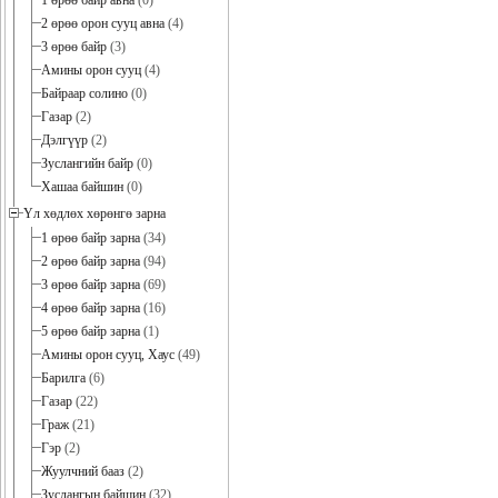
1 өрөө байр авна
(0)
2 өрөө орон сууц авна
(4)
3 өрөө байр
(3)
Амины орон сууц
(4)
Байраар солино
(0)
Газар
(2)
Дэлгүүр
(2)
Зуслангийн байр
(0)
Хашаа байшин
(0)
Үл хөдлөх хөрөнгө зарна
1 өрөө байр зарна
(34)
2 өрөө байр зарна
(94)
3 өрөө байр зарна
(69)
4 өрөө байр зарна
(16)
5 өрөө байр зарна
(1)
Амины орон сууц, Хаус
(49)
Барилга
(6)
Газар
(22)
Граж
(21)
Гэр
(2)
Жуулчний бааз
(2)
Зуслангын байшин
(32)