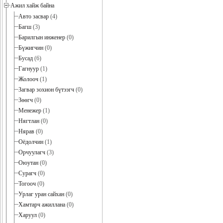
Ажил хайж байна
Авто засвар
(4)
Багш
(3)
Барилгын инженер
(0)
Бүжигчин
(0)
Бусад
(6)
Гагнуур
(1)
Жолооч
(1)
Загвар зохион бүтээгч
(0)
Зөөгч
(0)
Менежер
(1)
Нягтлан
(0)
Нярав
(0)
Оёдолчин
(1)
Орчуулагч
(3)
Оюутан
(0)
Сурагч
(0)
Тогооч
(0)
Урлаг уран сайхан
(0)
Хамтарч ажиллана
(0)
Харуул
(0)