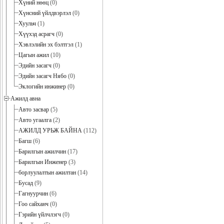
Хүний нөөц
(0)
Хүнсний үйлдвэрлэл
(0)
Хуульч
(1)
Хүүхэд асрагч
(0)
Хэвлэлийн эх бэлтгэл
(1)
Цагын ажил
(10)
Эдийн засагч
(0)
Эдийн засагч Нябо
(0)
Эклогийн инжинер
(0)
Ажилд авна
Авто засвар
(5)
Авто угаалга
(2)
АЖИЛД УРЬЖ БАЙНА
(112)
Багш
(6)
Барилгын ажилчин
(17)
Барилгын Инженер
(3)
борлуулалтын ажилтан
(14)
Бусад
(9)
Гагнуурчин
(6)
Гоо сайханч
(0)
Гэрийн үйлчлэгч
(0)