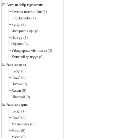
Ажлын байр түрээсэлнэ
Pavelon tureesluulne
(1)
Pub, karaoke
(1)
Бусад
(3)
Интернет кафе
(0)
Лангуу
(1)
Оффис
(3)
Үйлдвэрлэл үйлчилгээ
(3)
Хүнсний дэлгүүр
(0)
Амьтан авна
Бусад
(0)
Гахай
(0)
Нохой
(0)
Хаски
(0)
Шаазгай
(0)
Амьтан зарна
Бусад
(1)
Гахай
(0)
Малын мах
(0)
Морь
(0)
Муур
(0)