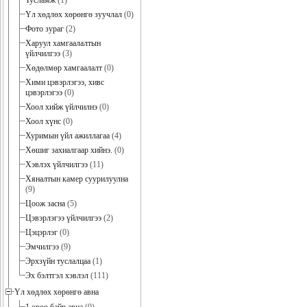
Тусламж
(1)
Үл хөдлөх хөрөнгө зуучлал
(0)
Фото зураг
(2)
Харуул хамгаалалтын
үйлчилгээ
(3)
Хөдөлмөр хамгаалалт
(0)
Хими цэвэрлэгээ, хивс
цэвэрлэгээ
(0)
Хоол хийж үйлчилнэ
(0)
Хоол хүнс
(0)
Хуримын үйл ажиллагаа
(4)
Хөшиг захиалгаар хийнэ.
(0)
Хэвлэх үйлчилгээ
(11)
Хяналтын камер суурилуулна
(9)
Цоож засна
(5)
Цэвэрлэгээ үйлчилгээ
(2)
Цэцэрлэг
(0)
Эмчилгээ
(9)
Эрхзүйн туслалцаа
(1)
Эх бэлтгэл хэвлэл
(111)
Үл хөдлөх хөрөнгө авна