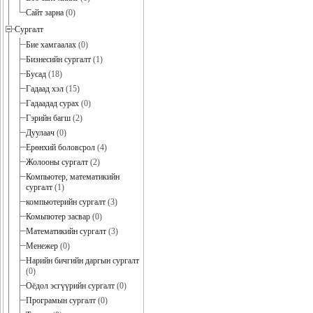
Сайт зарна
(0)
Сургалт
Бие хамгаалах
(0)
Бизнесийн сургалт
(1)
Бусад
(18)
Гадаад хэл
(15)
Гадаадад сурах
(0)
Гэрийн багш
(2)
Дуулаач
(0)
Ерөнхий боловсрол
(4)
Жолооны сургалт
(2)
Компьютер, математикийн
сургалт
(1)
компьютерийн сургалт
(3)
Комьпютер засвар
(0)
Математикийн сургалт
(3)
Менежер
(0)
Нарийн бичгийн даргын сургалт
(0)
Оёдол эсгүүрийн сургалт
(0)
Програмын сургалт
(0)