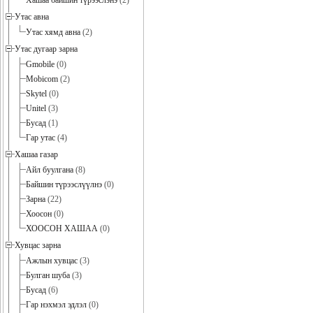
Хашаа байшин түрээслэнэ
(2)
Утас авна
Утас хямд авна
(2)
Утас дугаар зарна
Gmobile
(0)
Mobicom
(2)
Skytel
(0)
Unitel
(3)
Бусад
(1)
Гар утас
(4)
Хашаа газар
Айл буулгана
(8)
Байшин түрээслүүлнэ
(0)
Зарна
(22)
Хоосон
(0)
ХООСОН ХАШАА
(0)
Хувцас зарна
Ажлын хувцас
(3)
Булган шуба
(3)
Бусад
(6)
Гар нэхмэл эдлэл
(0)