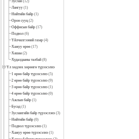
Зуслан
(12)
Лангуу
(1)
Нийтийн байр
(1)
Орон сууц
(2)
Оффисын байр
(17)
Подвол
(6)
Үйлчилгээний газар
(4)
Хажуу өрөө
(17)
Хашаа
(2)
Худалдааны талбай
(8)
Үл хөдлөх хөрөнгө түрээсэлнэ
1 өрөө байр түрээсэлнэ
(5)
2 өрөө байр түрээсэлнэ
(9)
3 өрөө байр түрээсэлнэ
(1)
4 өрөө байр түрээсэлнэ
(0)
Ажлын байр
(1)
Бусад
(1)
Зуслангийн байр түрээслэнэ
(3)
Нийтийн байр
(0)
Подвол түрээсэлнэ
(1)
Хажуу өрөө түрээсэлнэ
(1)