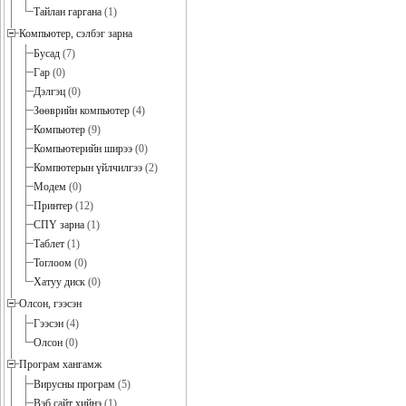
Тайлан гаргана
(1)
Компьютер, сэлбэг зарна
Бусад
(7)
Гар
(0)
Дэлгэц
(0)
Зөөврийн компьютер
(4)
Компьютер
(9)
Компьютерийн ширээ
(0)
Компютерын үйлчилгээ
(2)
Модем
(0)
Принтер
(12)
СПҮ зарна
(1)
Таблет
(1)
Тоглоом
(0)
Хатуу диск
(0)
Олсон, гээсэн
Гээсэн
(4)
Олсон
(0)
Програм хангамж
Вирусны програм
(5)
Вэб сайт хийнэ
(1)