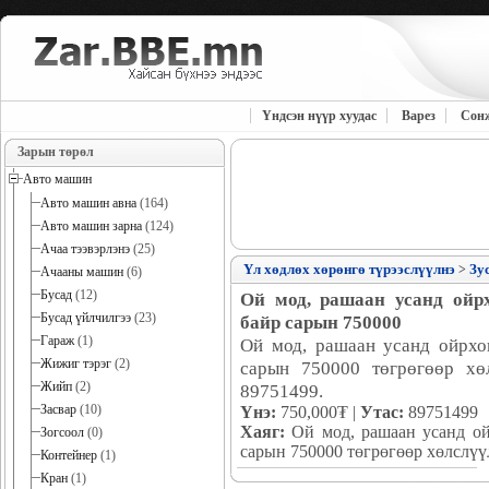
Үндсэн нүүр хуудас
Варез
Сон
Зарын төрөл
Авто машин
Авто машин авна
(164)
Авто машин зарна
(124)
Ачаа тээвэрлэнэ
(25)
Үл хөдлөх хөрөнгө түрээслүүлнэ
Зу
>
Ачааны машин
(6)
Бусад
(12)
Ой мод, рашаан усанд ойр
Бусад үйлчилгээ
(23)
байр сарын 750000
Гараж
(1)
Ой мод, рашаан усанд ойрхо
Жижиг тэрэг
(2)
сарын 750000 төгрөгөөр хөл
Жийп
(2)
89751499.
Засвар
(10)
Үнэ:
750,000₮ |
Утас:
89751499
Хаяг:
Ой мод, рашаан усанд ой
Зогсоол
(0)
сарын 750000 төгрөгөөр хөлслүүл
Контейнер
(1)
Кран
(1)