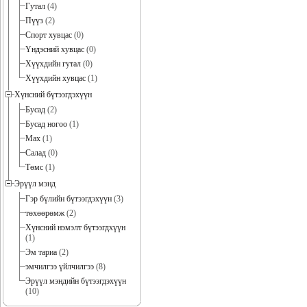
Гутал
(4)
Пүүз
(2)
Спорт хувцас
(0)
Үндэсний хувцас
(0)
Хүүхдийн гутал
(0)
Хүүхдийн хувцас
(1)
Хүнсний бүтээгдэхүүн
Бусад
(2)
Бусад ногоо
(1)
Мах
(1)
Салад
(0)
Төмс
(1)
Эрүүл мэнд
Гэр бүлийн бүтээгдэхүүн
(3)
төхөөрөмж
(2)
Хүнсний нэмэлт бүтээгдхүүн
(1)
Эм тариа
(2)
эмчилгээ үйлчилгээ
(8)
Эрүүл мэндийн бүтээгдэхүүн
(10)