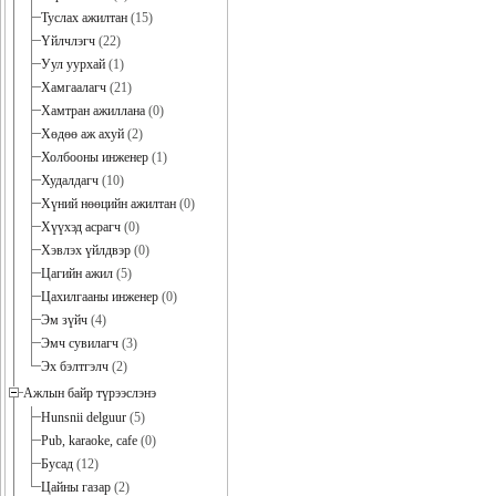
Туслах ажилтан
(15)
Үйлчлэгч
(22)
Уул уурхай
(1)
Хамгаалагч
(21)
Хамтран ажиллана
(0)
Хөдөө аж ахуй
(2)
Холбооны инженер
(1)
Худалдагч
(10)
Хүний нөөцийн ажилтан
(0)
Хүүхэд асрагч
(0)
Хэвлэх үйлдвэр
(0)
Цагийн ажил
(5)
Цахилгааны инженер
(0)
Эм зүйч
(4)
Эмч сувилагч
(3)
Эх бэлтгэлч
(2)
Ажлын байр түрээслэнэ
Hunsnii delguur
(5)
Pub, karaoke, cafe
(0)
Бусад
(12)
Цайны газар
(2)