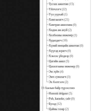
Туслах ажилтан
(15)
Үйлчлэгч
(22)
Уул уурхай
(1)
Хамгаалагч
(21)
Хамтран ажиллана
(0)
Хөдөө аж ахуй
(2)
Холбооны инженер
(1)
Худалдагч
(10)
Хүний нөөцийн ажилтан
(0)
Хүүхэд асрагч
(0)
Хэвлэх үйлдвэр
(0)
Цагийн ажил
(5)
Цахилгааны инженер
(0)
Эм зүйч
(4)
Эмч сувилагч
(3)
Эх бэлтгэлч
(2)
Ажлын байр түрээслэнэ
Hunsnii delguur
(5)
Pub, karaoke, cafe
(0)
Бусад
(12)
Цайны газар
(2)