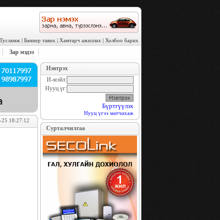
Тусламж
|
Баннер тавих
|
Хамтарч ажиллах
|
Холбоо барих
Зар мэдээ
Нэвтрэх
И-мэйл:
Нууц үг:
Бүртгүүлэх
Нууц үгээ матчихаж
-25 18:27:12
Сурталчилгаа