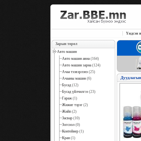
Үндсэн н
Зарын төрөл
Авто машин
Авто машин авна
(164)
Авто машин зарна
(124)
Ачаа тээвэрлэнэ
(25)
Дуудлагын
Ачааны машин
(6)
Бусад
(12)
Бусад үйлчилгээ
(23)
Гараж
(1)
Жижиг тэрэг
(2)
Жийп
(2)
Засвар
(10)
Зогсоол
(0)
Контейнер
(1)
Кран
(1)