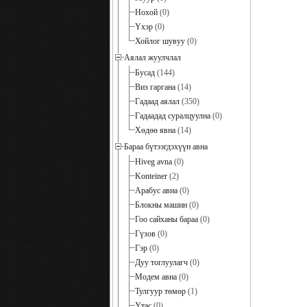
Нохой
(0)
Үхэр
(0)
Хойлог шувуу
(0)
Аялал жуулчлал
Бусад
(144)
Виз гаргана
(14)
Гадаад аялал
(350)
Гадаадад суралцуулна
(0)
Хөдөө явна
(14)
Бараа бүтээгдэхүүн авна
Hiveg avna
(0)
Konteiner
(2)
Арабус авна
(0)
Блокны машин
(0)
Гоо сайханы бараа
(0)
Гүзов
(0)
Гэр
(0)
Дуу тоглуулагч
(0)
Модем авна
(0)
Тулгуур төмөр
(1)
Утас
(0)