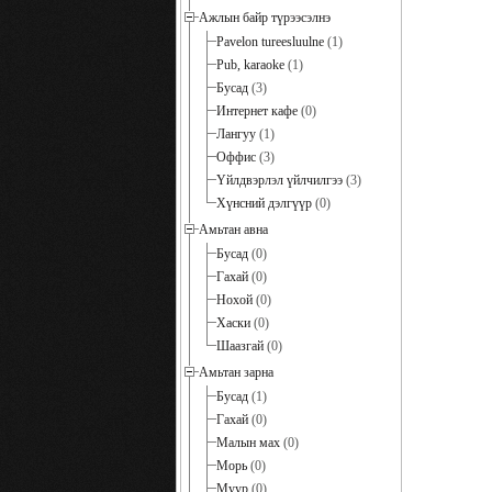
Ажлын байр түрээсэлнэ
Pavelon tureesluulne
(1)
Pub, karaoke
(1)
Бусад
(3)
Интернет кафе
(0)
Лангуу
(1)
Оффис
(3)
Үйлдвэрлэл үйлчилгээ
(3)
Хүнсний дэлгүүр
(0)
Амьтан авна
Бусад
(0)
Гахай
(0)
Нохой
(0)
Хаски
(0)
Шаазгай
(0)
Амьтан зарна
Бусад
(1)
Гахай
(0)
Малын мах
(0)
Морь
(0)
Муур
(0)