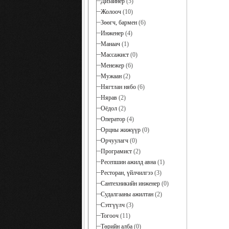
Дизайнер
(5)
Жолооч
(10)
Зөөгч, бармен
(6)
Инженер
(4)
Манаач
(1)
Массажист
(0)
Менежер
(6)
Мужаан
(2)
Нягтлан нябо
(6)
Нярав
(2)
Оёдол
(2)
Оператор
(4)
Орцны жижүүр
(0)
Орчуулагч
(0)
Програмист
(2)
Ресепшин ажилд авна
(1)
Ресторан, үйлчилгээ
(3)
Сантехникийн инженер
(0)
Судалгааны ажилтан
(2)
Сэтгүүлч
(3)
Тогооч
(11)
Төрийн алба
(0)