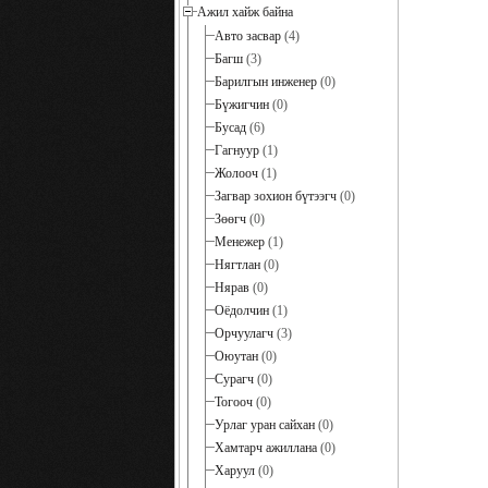
Ажил хайж байна
Авто засвар
(4)
Багш
(3)
Барилгын инженер
(0)
Бүжигчин
(0)
Бусад
(6)
Гагнуур
(1)
Жолооч
(1)
Загвар зохион бүтээгч
(0)
Зөөгч
(0)
Менежер
(1)
Нягтлан
(0)
Нярав
(0)
Оёдолчин
(1)
Орчуулагч
(3)
Оюутан
(0)
Сурагч
(0)
Тогооч
(0)
Урлаг уран сайхан
(0)
Хамтарч ажиллана
(0)
Харуул
(0)