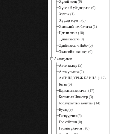
Хүний нөөц
(0)
Хүнсний үйлдвэрлэл
(0)
Хуульч
(1)
Хүүхэд асрагч
(0)
Хэвлэлийн эх бэлтгэл
(1)
Цагын ажил
(10)
Эдийн засагч
(0)
Эдийн засагч Нябо
(0)
Эклогийн инжинер
(0)
Ажилд авна
Авто засвар
(5)
Авто угаалга
(2)
АЖИЛД УРЬЖ БАЙНА
(112)
Багш
(6)
Барилгын ажилчин
(17)
Барилгын Инженер
(3)
борлуулалтын ажилтан
(14)
Бусад
(9)
Гагнуурчин
(6)
Гоо сайханч
(0)
Гэрийн үйлчлэгч
(0)