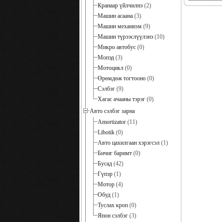
Кранаар үйлчилнэ
(2)
Машин асаана
(3)
Машин механизм
(9)
Машин түрээслүүлэнэ
(10)
Микро автобус
(0)
Мопэд
(3)
Мотоцикл
(0)
Өрөмдөж тогтооно
(0)
Сэлбэг
(9)
Хагас ачааны тэрэг
(0)
Авто сэлбэг зарна
Amortizator
(11)
Libotik
(0)
Авто цахилгаан хэрэгсэл
(1)
Бичиг баримт
(0)
Бусад
(42)
Гүпэр
(1)
Мотор
(4)
Обуд
(1)
Туслах кроп
(0)
Япон сэлбэг
(3)