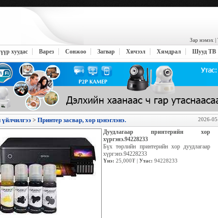
Зар нэмэх
|
үүр хуудас
Варез
Сонжоо
Загвар
Хичээл
Хямдрал
Шууд ТВ
 үйлчилгээ
Принтер засвар, хор цэнэглэнэ.
2026-05
>
Дуудлагаар принтерийн хор
хүргэнэ.94228233
Бүх төрлийн принтерийн хор дуудлагаар
хүргэнэ.94228233
Үнэ:
25,000₮ |
Утас:
94228233